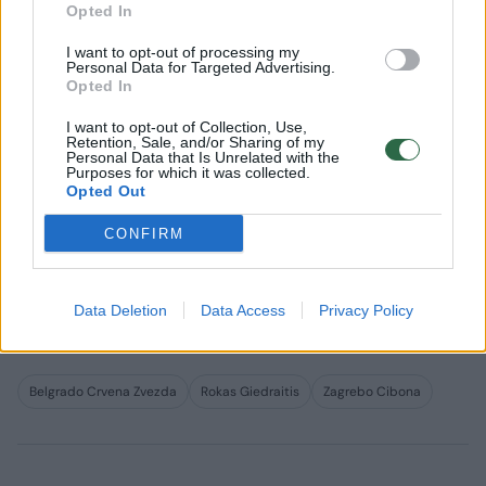
Jokubait
Opted In
I want to opt-out of processing my
Personal Data for Targeted Advertising.
Opted In
I want to opt-out of Collection, Use,
Retention, Sale, and/or Sharing of my
Lietuvis Rokas Giedraitis nugalėtojams per 10
Personal Data that Is Unrelated with the
Purposes for which it was collected.
minučių pelnė tik 2 taškus (1/1 dvit., 0/1 trit.),
Opted Out
atsikovojo 2 kamuolius.
CONFIRM
„Crvena zvezda“ ketvirtadienį Eurolygos
Data Deletion
Data Access
Privacy Policy
turnyre žais su Pirėjo „Olympiakos“ komanda.
Belgrado Crvena Zvezda
Rokas Giedraitis
Zagrebo Cibona