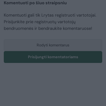
Komentuoti po šiuo straipsniu
Komentuoti gali tik Lrytas registruoti vartotojai.
Prisijunkite prie registruotų vartotojų
bendruomenės ir bendraukite komentaruose!
Rodyti komentarus
Prisijungti komentatoriams