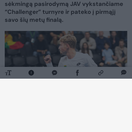
sėkmingą pasirodymą JAV vykstančiame
“Challenger” turnyre ir pateko į pirmąjį
savo šių metų finalą.
Daugiau nuotraukų (1)
Lietuvis pusfinalyje 6:2, 6:7 (5:7), 6:2 nugalėjo