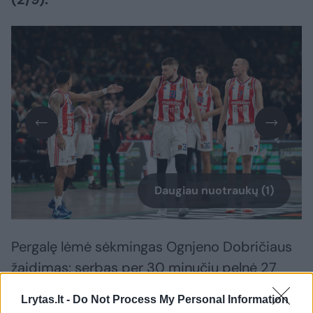
Daugiau nuotraukų (1)
Pergalę lėmė sėkmingas Ognjeno Dobričiaus
žaidimas: serbas per 30 minučių pelnė 27
taškus (6/6 dvit., 5/10 trit.), atkovojo ir
Lrytas.lt -
Do Not Process My Personal Information
perėmė po 3 kamuolius ir surinko 27