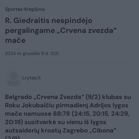
Sportas
Krepšinis
R. Giedraitis nespindėjo
pergalingame „Crvena zvezda“
mače
2024 m. gruodžio 9 d. 21:21
Lrytas.lt
Belgrado „Crvena Zvezda“ (9/2) klubas su
Roku Jokubaičiu pirmadienį Adrijos lygos
mače namuose 88:78 (24:15, 20:15, 24:29,
20:19) susitvarkė su vienu iš lygos
autsaiderių kroatų Zagrebo „Cibona“
(2/9).