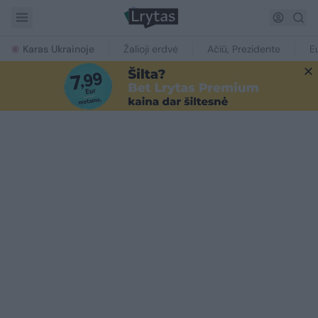
Karas Ukrainoje
Žalioji erdvė
Ačiū, Prezidente
E