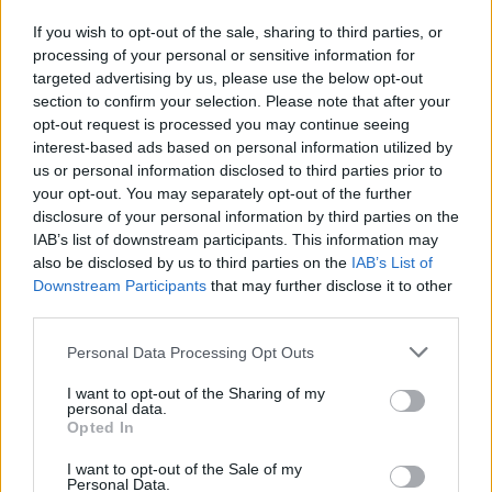
naudingumo balus.
If you wish to opt-out of the sale, sharing to third parties, or
processing of your personal or sensitive information for
targeted advertising by us, please use the below opt-out
section to confirm your selection. Please note that after your
Susiję straipsniai
opt-out request is processed you may continue seeing
interest-based ads based on personal information utilized by
us or personal information disclosed to third parties prior to
your opt-out. You may separately opt-out of the further
disclosure of your personal information by third parties on the
IAB’s list of downstream participants. This information may
also be disclosed by us to third parties on the
IAB’s List of
Downstream Participants
that may further disclose it to other
third parties.
Personal Data Processing Opt Outs
I want to opt-out of the Sharing of my
Dokumentinio filmo
Pažymiai
personal data.
premjeroje – istoriniai
lietuviam
Opted In
krepšinio kadrai ir linksmos
Motiejūn
I want to opt-out of the Sale of my
istorijos iš pirmų lūpų
D. Sirvyd
Personal Data.