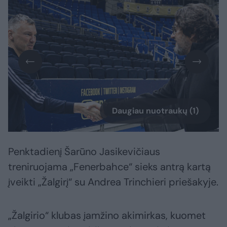
Daugiau nuotraukų (1)
Penktadienį Šarūno Jasikevičiaus
treniruojama „Fenerbahce“ sieks antrą kartą
įveikti „Žalgirį“ su Andrea Trinchieri priešakyje.
„Žalgirio“ klubas įamžino akimirkas, kuomet