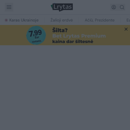
Karas Ukrainoje
Žalioji erdvė
Ačiū, Prezidente
E