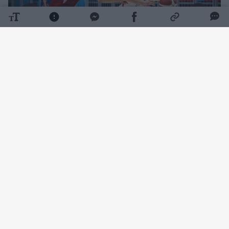
Daugiau nuotraukų (1)
Dovydo Petraičio auklėtiniai 83:66 (24:19,
15:10, 28:17, 16:20) susitvarkė su lenkais.
Šarūno Jasikevičiaus sūnėnas Danielius
Jasikevičius ir vėl surengė nuostabų
pasirodymą. Įžaidėjas per 23 minutes surinko
19 taškų (1/4 dvit., 4/6 trit., 5/7 baud.), 2
atkovotus ir 3 perimtus kamuolius, 5