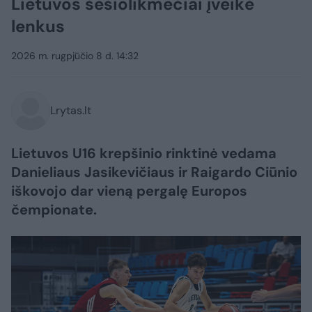
Lietuvos šešiolikmečiai įveikė
lenkus
2026 m. rugpjūčio 8 d. 14:32
Lrytas.lt
Lietuvos U16 krepšinio rinktinė vedama
Danieliaus Jasikevičiaus ir Raigardo Ciūnio
iškovojo dar vieną pergalę Europos
čempionate.