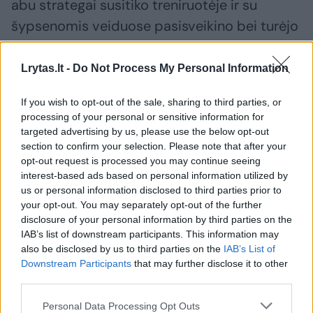
abu strategai susitiko treniruotėje ir su
šypsenomis veiduose pasisveikino bei turėjo
linksmą pokalbį.
Lrytas.lt -
Do Not Process My Personal Information
Pirmose šio sezono tarpusavio „Fenerbahce“
If you wish to opt-out of the sale, sharing to third parties, or
Kaune šventė pergalę 72:65.
processing of your personal or sensitive information for
targeted advertising by us, please use the below opt-out
section to confirm your selection. Please note that after your
opt-out request is processed you may continue seeing
Susiję straipsniai
interest-based ads based on personal information utilized by
us or personal information disclosed to third parties prior to
your opt-out. You may separately opt-out of the further
disclosure of your personal information by third parties on the
IAB’s list of downstream participants. This information may
also be disclosed by us to third parties on the
IAB’s List of
Downstream Participants
that may further disclose it to other
third parties.
Personal Data Processing Opt Outs