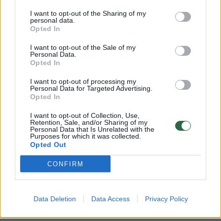
I want to opt-out of the Sharing of my
personal data.
„Žalgirio“ pasisvečiavimas
Prieš šir
Opted In
pas Š. Jasikevičių: gynybinis
Š. Jasik
I want to opt-out of the Sale of my
„Fenerbahce“ gali parodyti ir
„Žalgiriui
Personal Data.
kitokį veidą
Opted In
I want to opt-out of processing my
Personal Data for Targeted Advertising.
Opted In
I want to opt-out of Collection, Use,
Stambulo klubas turėdamas 13 laimėjimų
Retention, Sale, and/or Sharing of my
Personal Data that Is Unrelated with the
Purposes for which it was collected.
žygiuoja 2-oje vietoje, o „Žalgiris“ su 11
Opted Out
pergalių užima 11-ąją vietą.
CONFIRM
Rungtynių eigą gyvai galėsite sekti
Lrytas
Data Deletion
Data Access
Privacy Policy
portale.