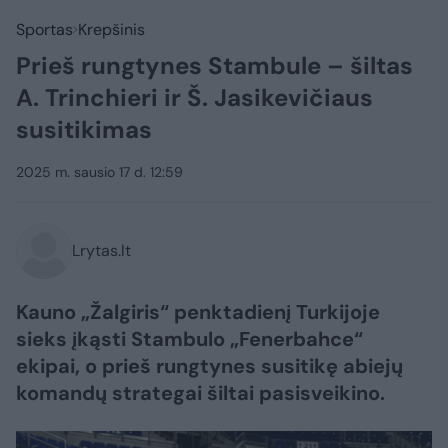
Sportas
Krepšinis
Prieš rungtynes Stambule – šiltas
A. Trinchieri ir Š. Jasikevičiaus
susitikimas
2025 m. sausio 17 d. 12:59
Lrytas.lt
Kauno „Žalgiris“ penktadienį Turkijoje
sieks įkąsti Stambulo „Fenerbahce“
ekipai, o prieš rungtynes susitikę abiejų
komandų strategai šiltai pasisveikino.