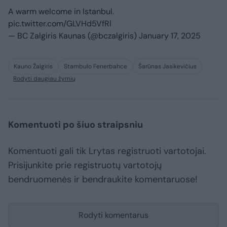
A warm welcome in Istanbul.
pic.twitter.com/GLVHd5VfRl
— BC Zalgiris Kaunas (@bczalgiris)
January 17, 2025
Kauno Žalgiris
Stambulo Fenerbahce
Šarūnas Jasikevičius
Rodyti daugiau žymių
Komentuoti po šiuo straipsniu
Komentuoti gali tik Lrytas registruoti vartotojai.
Prisijunkite prie registruotų vartotojų
bendruomenės ir bendraukite komentaruose!
Rodyti komentarus