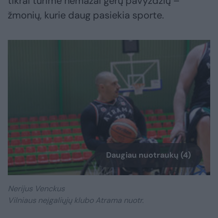
tikrai turime nemažai gerų pavyzdžių –
žmonių, kurie daug pasiekia sporte.
Daugiau nuotraukų (4)
Nerijus Venckus
Vilniaus neįgaliųjų klubo Atrama nuotr.