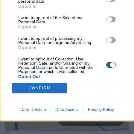
personal data.
plaukimo maratone įveikė 10 kilometrų
Opted In
distanciją. Jis neapleidžia ir kitų sporto šakų,
I want to opt-out of the Sale of my
Personal Data.
turi minčių išbandyti savo jėgas para
Opted In
triatlone.
I want to opt-out of processing my
Personal Data for Targeted Advertising.
Opted In
I want to opt-out of Collection, Use,
Retention, Sale, and/or Sharing of my
Personal Data that Is Unrelated with the
Purposes for which it was collected.
Opted Out
CONFIRM
Data Deletion
Data Access
Privacy Policy
Daugiau nuotraukų (4)