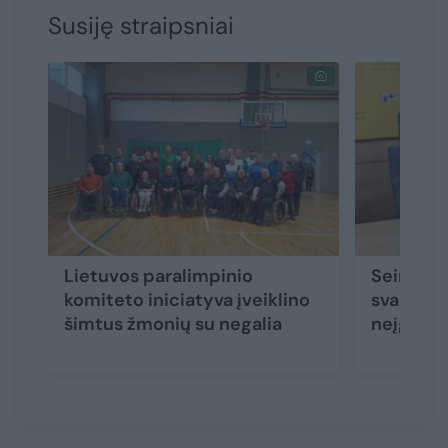
Susiję straipsniai
Lietuvos paralimpinio
Seime pr
komiteto iniciatyva įveiklino
svarbiau
šimtus žmonių su negalia
neįgaliųj