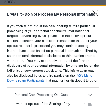
garbę.
Lrytas.lt -
Do Not Process My Personal Information
„Profesionalus sportas davė labai daug – ir
varžytis aukščiausiame lygyje, ir pasaulio
If you wish to opt-out of the sale, sharing to third parties, or
pamatyti, ir žmonių sutikti. Daryti tai, kas tau
processing of your personal or sensitive information for
targeted advertising by us, please use the below opt-out
patinka ir dar gauti už tai atlygį yra labai
section to confirm your selection. Please note that after your
didelė motyvacija. Tai buvo labai smagus
opt-out request is processed you may continue seeing
interest-based ads based on personal information utilized by
laikas, geriau būti tiesiog negali“, – sako
us or personal information disclosed to third parties prior to
Nerijus, atstovavęs „RSB Thuringia Bulls“
your opt-out. You may separately opt-out of the further
disclosure of your personal information by third parties on the
klubui.
IAB’s list of downstream participants. This information may
also be disclosed by us to third parties on the
IAB’s List of
Downstream Participants
that may further disclose it to other
Vyras per beveik du dešimtmečius išbandė
third parties.
daugybę sporto šakų, o pastaruoju metu
Personal Data Processing Opt Outs
koncentruojasi į plaukimą. Pernai Nerijus
dalyvavo projekte „Plaukti gali visi“ ir Vilniaus
I want to opt-out of the Sharing of my