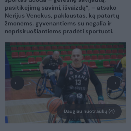
pasitikėjimą savimi, išvaizdą“, – atsako
Nerijus Venckus, paklaustas, ką patartų
žmonėms, gyvenantiems su negalia ir
neprisiruošiantiems pradėti sportuoti.
Daugiau nuotraukų (4)