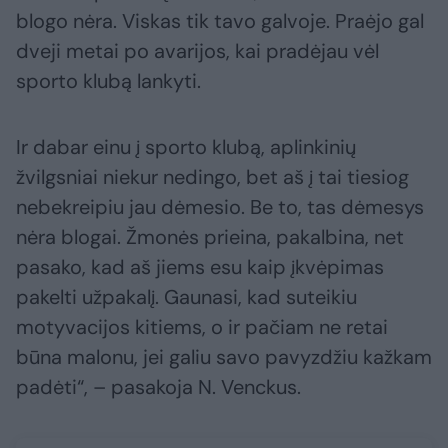
blogo nėra. Viskas tik tavo galvoje. Praėjo gal
dveji metai po avarijos, kai pradėjau vėl
sporto klubą lankyti.
Ir dabar einu į sporto klubą, aplinkinių
žvilgsniai niekur nedingo, bet aš į tai tiesiog
nebekreipiu jau dėmesio. Be to, tas dėmesys
nėra blogai. Žmonės prieina, pakalbina, net
pasako, kad aš jiems esu kaip įkvėpimas
pakelti užpakalį. Gaunasi, kad suteikiu
motyvacijos kitiems, o ir pačiam ne retai
būna malonu, jei galiu savo pavyzdžiu kažkam
padėti“, – pasakoja N. Venckus.