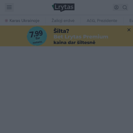
Karas Ukrainoje
Žalioji erdvė
Ačiū, Prezidente
E