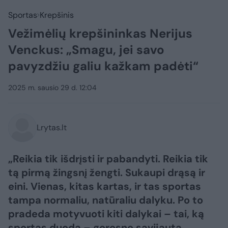
Sportas
Krepšinis
Vežimėlių krepšininkas Nerijus
Venckus: „Smagu, jei savo
pavyzdžiu galiu kažkam padėti“
2025 m. sausio 29 d. 12:04
Lrytas.lt
„Reikia tik išdrįsti ir pabandyti. Reikia tik
tą pirmą žingsnį žengti. Sukaupi drąsą ir
eini. Vienas, kitas kartas, ir tas sportas
tampa normaliu, natūraliu dalyku. Po to
pradeda motyvuoti kiti dalykai – tai, ką
sportas duoda – geresnę savijautą,