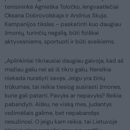
tenisininkė Agnieška Toločko, lengvaatlečiai
Oksana Dobrovolskaja ir Andrius Skuja.
Kampanijos tikslas – paskatinti kuo daugiau
žmonių, turinčių negalią, būti fiziškai
aktyvesniems, sportuoti ir būti sveikiems.
„Aplinkiniai tikriausiai daugiau galvoja, kad aš
mažiau galiu nei aš iš tikro galiu. Nereikia
niekada nurašyti savęs. Jeigu yra žinių
trūkumas, tai reikia tiesiog susirasti žmones,
kurie gali patarti. Pavyks ar nepavyks? Reikia
pabandyti. Aišku, ne viską mes, judantys
vežimėliais galime, bet nepabandęs
nesužinosi. O jeigu kam reikia, tai Lietuvoje