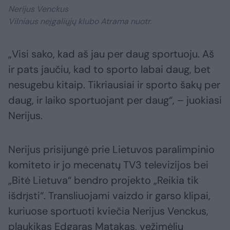
Nerijus Venckus
Vilniaus neįgaliųjų klubo Atrama nuotr.
„Visi sako, kad aš jau per daug sportuoju. Aš
ir pats jaučiu, kad to sporto labai daug, bet
nesugebu kitaip. Tikriausiai ir sporto šakų per
daug, ir laiko sportuojant per daug“, – juokiasi
Nerijus.
Nerijus prisijungė prie Lietuvos paralimpinio
komiteto ir jo mecenatų TV3 televizijos bei
„Bitė Lietuva“ bendro projekto „Reikia tik
išdrįsti“. Transliuojami vaizdo ir garso klipai,
kuriuose sportuoti kviečia Nerijus Venckus,
plaukikas Edgaras Matakas, vežimėlių