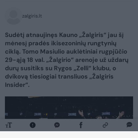
zalgiris.lt
Sudėtį atnaujinęs Kauno „Žalgiris“ jau šį
mėnesį pradės ikisezoninių rungtynių
ciklą. Tomo Masiulio auklėtiniai rugpjūčio
29-ąją 18 val. „Žalgirio“ arenoje už uždarų
durų susitiks su Rygos „Zelli“ klubu, o
dvikovą tiesiogiai transliuos „Žalgiris
Insider“.