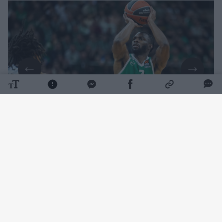
Daugiau nuotraukų (1)
Po itin sunkių krepšininkui sezonų, „Žalgiris“
pasirašė sutartį su 29-erių gynėju pagal
formulę „1+1“.
Šį sezoną „Žalgiris“ krepšininką skolins