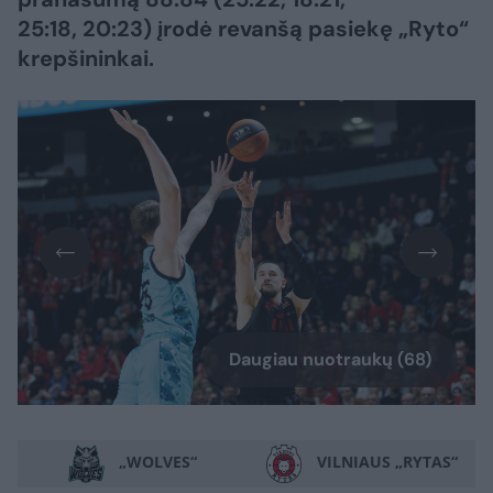
25:18, 20:23) įrodė revanšą pasiekę „Ryto“
krepšininkai.
Daugiau nuotraukų (68)
„WOLVES“
VILNIAUS „RYTAS“