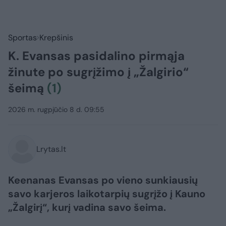
Sportas
Krepšinis
K. Evansas pasidalino pirmąja
žinute po sugrįžimo į „Žalgirio“
šeimą
(1)
2026 m. rugpjūčio 8 d. 09:55
Lrytas.lt
Keenanas Evansas po vieno sunkiausių
savo karjeros laikotarpių sugrįžo į Kauno
„Žalgirį“, kurį vadina savo šeima.