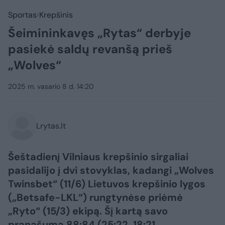
Sportas
Krepšinis
Šeimininkavęs „Rytas“ derbyje
pasiekė saldų revanšą prieš
„Wolves“
2025 m. vasario 8 d. 14:20
Lrytas.lt
Šeštadienį Vilniaus krepšinio sirgaliai
pasidalijo į dvi stovyklas, kadangi „Wolves
Twinsbet“ (11/6) Lietuvos krepšinio lygos
(„Betsafe-LKL“) rungtynėse priėmė
„Ryto“ (15/3) ekipą. Šį kartą savo
pranašumą 88:84 (25:22, 18:21,