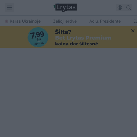
Karas Ukrainoje
Žalioji erdvė
Ačiū, Prezidente
E