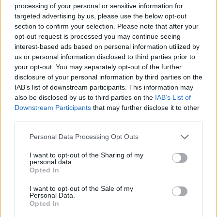
ir po Tre'shawno Thurmano baudų metimų
processing of your personal or sensitive information for
komandas teskyrė 2 taškai (84:86), tačiau liko
targeted advertising by us, please use the below opt-out
section to confirm your selection. Please note that after your
vos 10 sekundžių. Po „Ryto“ pasitarimo
opt-out request is processed you may continue seeing
baudų mesti stojo R.J. Cole'as, jo ranka
interest-based ads based on personal information utilized by
us or personal information disclosed to third parties prior to
nesudrebėjo (88:84) ir pergalė juodai baltai
your opt-out. You may separately opt-out of the further
raudoniems nebeišsprūdo iš rankų.
disclosure of your personal information by third parties on the
IAB’s list of downstream participants. This information may
also be disclosed by us to third parties on the
IAB’s List of
Mūšyje dėl Vilniaus „Rytą“ į pergalę vedė
Downstream Participants
that may further disclose it to other
third parties.
būtent iš šio miesto kilę žaidėjai – M.
Normantas ir Ą. Tubelis. Gynėjas pelnė 20
Personal Data Processing Opt Outs
taškų (4/4 dvit., 3/5 trit., 3/4 baud.), pridėjo
I want to opt-out of the Sharing of my
personal data.
po 4 atkovotus kamuolius ir rezultatyvius
Opted In
perdavimus bei sukaupė 23 naudingumo
I want to opt-out of the Sale of my
balus. Puolėjo sąskaitoje – 18 taškų (3/5 dvit.,
Personal Data.
Opted In
4/7 trit.), 4 atkovoti kamuoliai ir 16