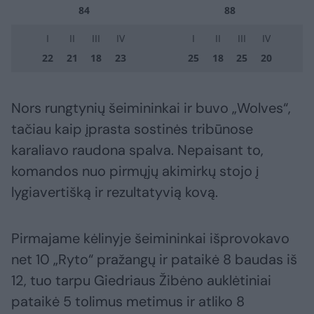
84
88
I
II
III
IV
I
II
III
IV
22
21
18
23
25
18
25
20
Nors rungtynių šeimininkai ir buvo „Wolves“,
tačiau kaip įprasta sostinės tribūnose
karaliavo raudona spalva. Nepaisant to,
komandos nuo pirmųjų akimirkų stojo į
lygiavertišką ir rezultatyvią kovą.
Pirmajame kėlinyje šeimininkai išprovokavo
net 10 „Ryto“ pražangų ir pataikė 8 baudas iš
12, tuo tarpu Giedriaus Žibėno auklėtiniai
pataikė 5 tolimus metimus ir atliko 8