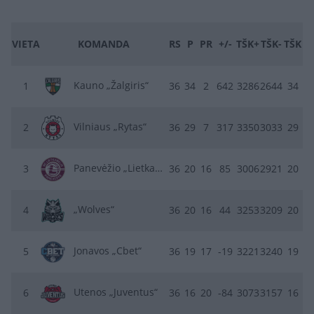
VIETA
KOMANDA
RS
P
PR
+/-
TŠK+
TŠK-
TŠK
Kauno „Žalgiris“
1
36
34
2
642
3286
2644
34
Vilniaus „Rytas“
2
36
29
7
317
3350
3033
29
Panevėžio „Lietkabelis“
3
36
20
16
85
3006
2921
20
„Wolves“
4
36
20
16
44
3253
3209
20
Jonavos „Cbet“
5
36
19
17
-19
3221
3240
19
Utenos „Juventus“
6
36
16
20
-84
3073
3157
16