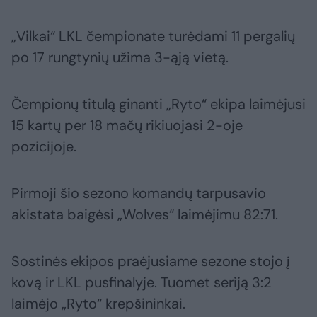
„Vilkai“ LKL čempionate turėdami 11 pergalių
po 17 rungtynių užima 3-ąją vietą.
Čempionų titulą ginanti „Ryto“ ekipa laimėjusi
15 kartų per 18 mačų rikiuojasi 2-oje
pozicijoje.
Pirmoji šio sezono komandų tarpusavio
akistata baigėsi „Wolves“ laimėjimu 82:71.
Sostinės ekipos praėjusiame sezone stojo į
kovą ir LKL pusfinalyje. Tuomet seriją 3:2
laimėjo „Ryto“ krepšininkai.