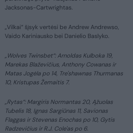
Jacksonas-Cartwrightas.
„Vilkai“ šįsyk vertėsi be Andrew Andrewso,
Vaido Kariniausko bei Danielio Baslyko.
„Wolves Twinsbet“: Arnoldas Kulboka 19,
Marekas Blaževičius, Anthony Cowanas ir
Matas Jogėla po 14, Tre'shawnas Thurmanas
10, Kristupas Žemaitis 7.
„Rytas“: Margiris Normantas 20, Ąžuolas
Tubelis 18, Ignas Sargiūnas 11, Savionas
Flaggas ir Stevenas Enochas po 10, Gytis
Radzevičius ir R.J. Cole'as po 6.