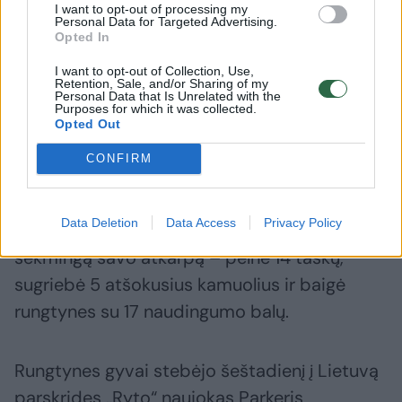
naudingumo balų.
I want to opt-out of processing my
Personal Data for Targeted Advertising.
Opted In
Pralaimėjusių gretose naudingiausias buvo A.
I want to opt-out of Collection, Use,
Retention, Sale, and/or Sharing of my
Cowanas – amerikietis pelnė 14 taškų,
Personal Data that Is Unrelated with the
Purposes for which it was collected.
išdalino 8 rezultatyvius perdavimus ir surinko
Opted Out
22 naudingumo balus. Svarbūs buvo ir A.
CONFIRM
Kulboka bei M. Blaževičius. Pirmasis su 19
taškų (4/8 trit.) buvo rezultatyviausias bei
Data Deletion
Data Access
Privacy Policy
surinko 18 naudingumo balų, o antrasis tęsia
sėkmingą savo atkarpą – pelnė 14 taškų,
sugriebė 5 atšokusius kamuolius ir baigė
rungtynes su 17 naudingumo balų.
Rungtynes gyvai stebėjo šeštadienį į Lietuvą
parskridęs „Ryto“ naujokas Parkeris