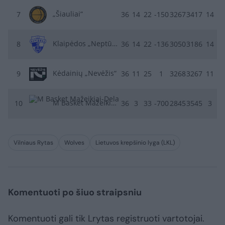
„Šiauliai“
7
36
14
22
-150
3267
3417
14
Klaipėdos „Neptūnas“
8
36
14
22
-136
3050
3186
14
Kėdainių „Nevėžis“
9
36
11
25
1
3268
3267
11
M Basket Mažeikiai-Delamode
10
36
3
33
-700
2845
3545
3
Vilniaus Rytas
Wolves
Lietuvos krepšinio lyga (LKL)
Komentuoti po šiuo straipsniu
Komentuoti gali tik Lrytas registruoti vartotojai.