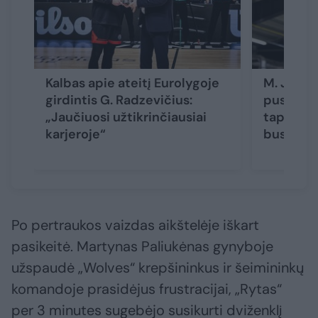
Kalbas apie ateitį Eurolygoje
M. Jogėl
girdintis G. Radzevičius:
pusfinali
„Jaučiuosi užtikrinčiausiai
tapti Vil
karjeroje“
bus pikt
Po pertraukos vaizdas aikštelėje iškart
pasikeitė. Martynas Paliukėnas gynyboje
užspaudė „Wolves“ krepšininkus ir šeimininkų
komandoje prasidėjus frustracijai, „Rytas“
per 3 minutes sugebėjo susikurti dviženklį