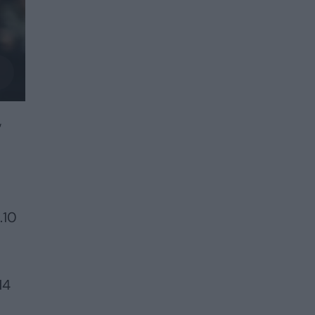
“
.10
14