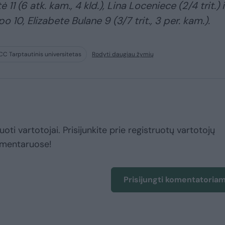
 11 (6 atk. kam., 4 kld.), Lina Loceniece (2/4 trit.) i
o 10, Elizabete Bulane 9 (3/7 trit., 3 per. kam.).
CC Tarptautinis universitetas
Rodyti daugiau žymių
uoti vartotojai. Prisijunkite prie registruotų vartotojų
omentaruose!
Prisijungti komentatoria