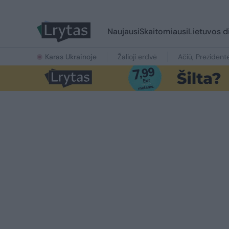
Naujausi
Skaitomiausi
Lietuvos d
Karas Ukrainoje
Žalioji erdvė
Ačiū, Prezident