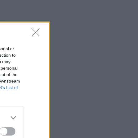
sonal or
ection to
ou may
 personal
out of the
 downstream
B’s List of