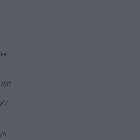
ytė
, 6/6
5/7
5/5