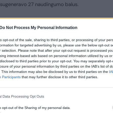
i sugeneravo 27 naudingumo balus.
Do Not Process My Personal Information
to opt-out of the sale, sharing to third parties, or processing of your per
formation for targeted advertising by us, please use the below opt-out s
r selection. Please note that after your opt-out request is processed y
eing interest-based ads based on personal information utilized by us or
disclosed to third parties prior to your opt-out. You may separately opt-
losure of your personal information by third parties on the IAB’s list of
. This information may also be disclosed by us to third parties on the
IA
„Kibirkštis“ po
Aiškios visos
Participants
that may further disclose it to other third parties.
sezono pertraukos
„Nostra“ snaiperės
grįžo į SMART WAY
konkurso dalyvės:
Karalienės taurės“
grumsis dėl apvalios
l Data Processing Opt Outs
finalą
sumos prizo
o opt-out of the Sharing of my personal data.