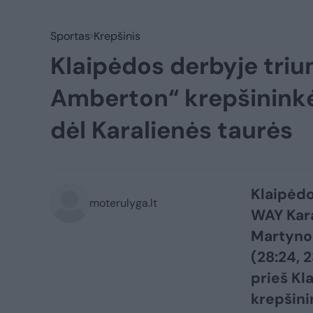
Sportas
Krepšinis
Klaipėdos derbyje tri
Amberton“ krepšininkės
dėl Karalienės taurės
Klaipėd
moterulyga.lt
WAY Kara
Martyno 
(28:24, 2
prieš Kl
krepšini