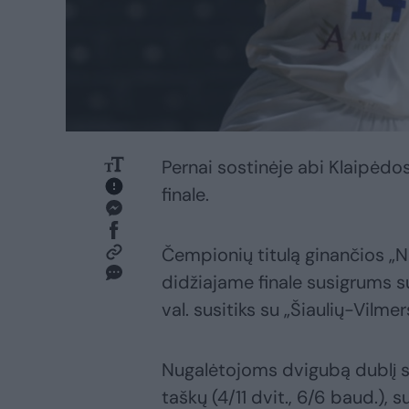
Pernai sostinėje abi Klaipėd
finale.
Čempionių titulą ginančios „N
didžiajame finale susigrums su
val. susitiks su „Šiaulių-Vilmer
Nugalėtojoms dvigubą dublį su
taškų (4/11 dvit., 6/6 baud.), 