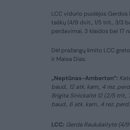
LCC vidurio puolėjos Gerdos 
taškų (4/9 dvit., 1/5 trit., 3/3
perdavimai, 3 klaidos bei 17 
Dėl pražangų limito LCC gret
ir Maisa Dias.
„Neptūnas-Amberton“:
Kate
baud., 12 atk. kam., 4 rez. per
Brigita Sinickaitė 12 (2/5 trit.
baud., 6 atk. kam., 4 rez. perd
LCC:
Gerda Raulušaitytė (4/9 dv