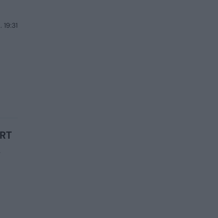
 19:31
ART
.