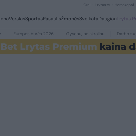
Orai
Lrytas.tv
Horoskopai
iena
Verslas
Sportas
Pasaulis
Žmonės
Sveikata
Daugiau
Lrytas 
e
Europos burės 2026
Gyvenu, ne skrolinu
Darbo ske