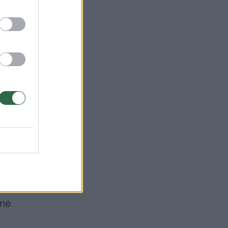
4/5
 11
ai
o
tik
 iš
lnė