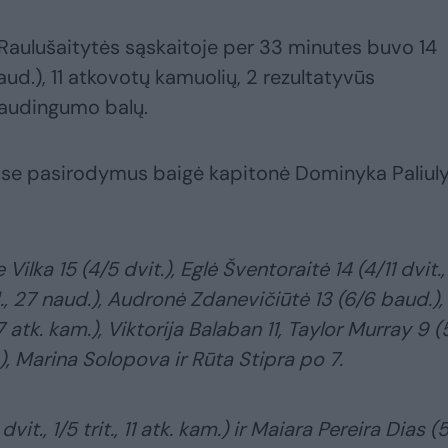
Raulušaitytės sąskaitoje per 33 minutes buvo 14
 baud.), 11 atkovotų kamuolių, 2 rezultatyvūs
naudingumo balų.
ose pasirodymus baigė kapitonė Dominyka Paliul
 Vilka 15 (4/5 dvit.), Eglė Šventoraitė 14 (4/11 dvit.
d., 27 naud.), Audronė Zdanevičiūtė 13 (6/6 baud.),
, 7 atk. kam.), Viktorija Balaban 11, Taylor Murray 9 (
.), Marina Solopova ir Rūta Stipra po 7.
it., 1/5 trit., 11 atk. kam.) ir Maiara Pereira Dias (