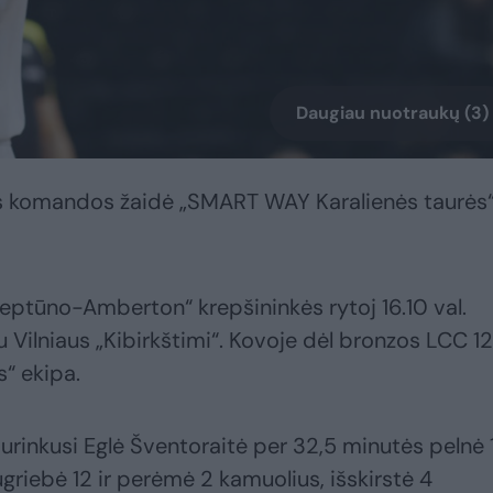
Daugiau nuotraukų (3)
os komandos žaidė „SMART WAY Karalienės taurės
eptūno-Amberton“ krepšininkės rytoj 16.10 val.
 Vilniaus „Kibirkštimi“. Kovoje dėl bronzos LCC 12
s“ ekipa.
rinkusi Eglė Šventoraitė per 32,5 minutės pelnė 
sugriebė 12 ir perėmė 2 kamuolius, išskirstė 4