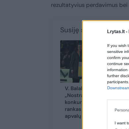
rezultatyvius perdavimus be
Susiję straipsniai
Lrytas.lt -
If you wish 
sensitive in
confirm you
continue se
information 
further disc
participants
V. Balaban apgynė
Downstream 
„Nostra“ snaiperės
konkurso titulą: į
rankas pasiėmė
Persona
apvalų piniginį prizą
I want t