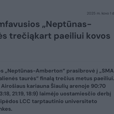
2025 m. kovo 1 d.
umfavusios „Neptūnas-
 trečiąkart paeiliui kovos
os „Neptūnas-Amberton“ prasibrovė į „SM
lienės taurės“ finalą trečius metus paeiliui
Airošiaus kariauna Šiaulių arenoje 90:70
3:18, 21:19, 18:9) laimėjo uostamiesčio derbį
aipėdos LCC tarptautinio universiteto
nkes.