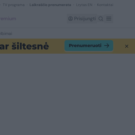
TV programa
Laikraščio prenumerata
Lrytas EN
Kontaktai
Premium
Prisijungti
lbimai