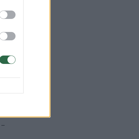
ų
o
.
r
 –