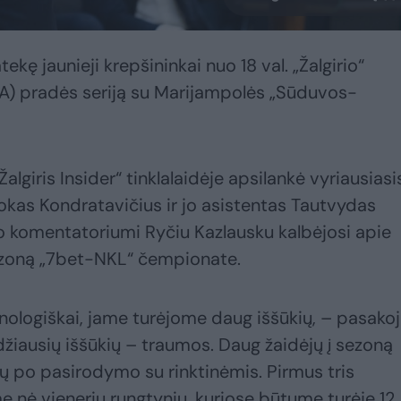
atekę jaunieji krepšininkai nuo 18 val. „Žalgirio“
 4A) pradės seriją su Marijampolės „Sūduvos-
Žalgiris Insider“ tinklalaidėje apsilankė vyriausiasi
kas Kondratavičius ir jo asistentas Tautvydas
nio komentatoriumi Ryčiu Kazlausku kalbėjosi apie
ezoną „7bet-NKL“ čempionate.
nologiškai, jame turėjome daug iššūkių, – pasako
džiausių iššūkių – traumos. Daug žaidėjų į sezoną
ų po pasirodymo su rinktinėmis. Pirmus tris
e nė vienerių rungtynių, kuriose būtume turėję 12