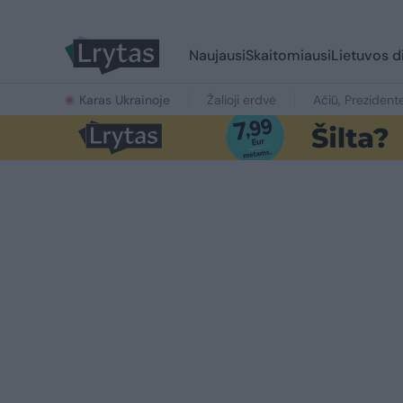
Naujausi
Skaitomiausi
Lietuvos d
Karas Ukrainoje
Žalioji erdvė
Ačiū, Prezident