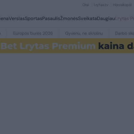
Orai
Lrytas.tv
Horoskopai
iena
Verslas
Sportas
Pasaulis
Žmonės
Sveikata
Daugiau
Lrytas 
e
Europos burės 2026
Gyvenu, ne skrolinu
Darbo ske