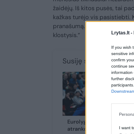
žaidėjų. Iš kitos pusės, tai 
kažkas turėjo vis pasistiebti. K
pranašumą. Sezonas nelengvas
Lrytas.lt -
klostysis.“
If you wish 
sensitive in
Susiję straipsniai
confirm you
continue se
information 
further disc
participants
Downstream 
Persona
Eurolygos jaunių
I want t
atrankos turnyro