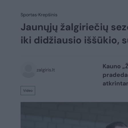
Sportas
Krepšinis
Jaunųjų žalgiriečių se
iki didžiausio iššūkio,
Kauno „Ž
zalgiris.lt
pradeda 
atkrinta
Video