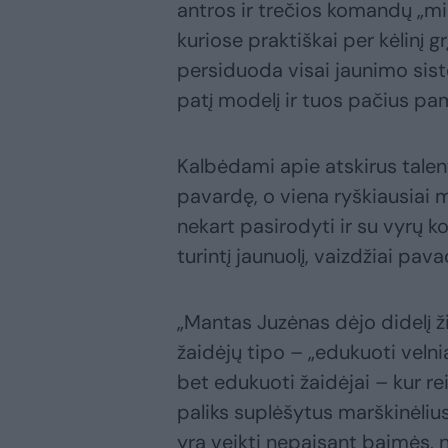
antros ir trečios komandų „m
kuriose praktiškai per kėlinį 
persiduoda visai jaunimo sist
patį modelį ir tuos pačius pa
Kalbėdami apie atskirus talen
pavardę, o viena ryškiausiai
nekart pasirodyti ir su vyrų k
turintį jaunuolį, vaizdžiai pa
„Mantas Juzėnas dėjo didelį ži
žaidėjų tipo – „edukuoti velniai
bet edukuoti žaidėjai – kur rei
paliks suplėšytus marškinėliu
yra veikti nepaisant baimės, n