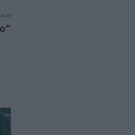
 08:45
io“