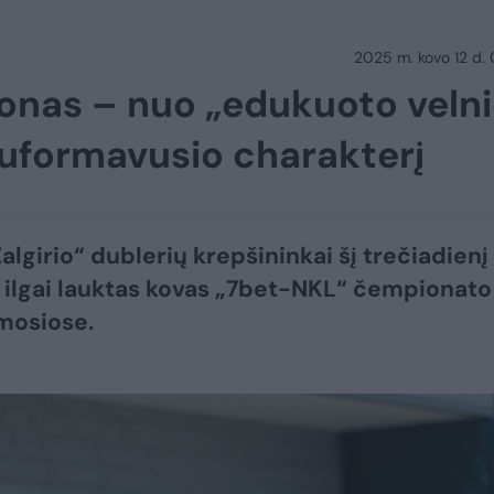
2025 m. kovo 12 d.
zonas – nuo „edukuoto veln
 suformavusio charakterį
algirio“ dublerių krepšininkai šį trečiadienį
ilgai lauktas kovas „7bet-NKL“ čempionato
mosiose.