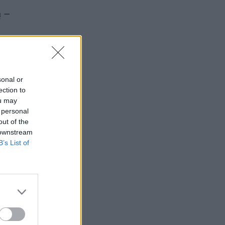
ą –
sonal or
ection to
ou may
 personal
out of the
 downstream
B’s List of