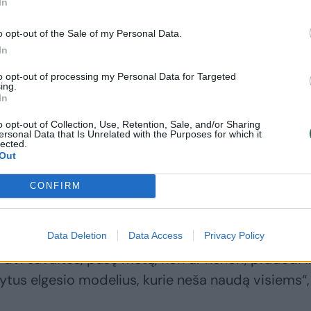
In
komandą
„Omega“ per
pratęsimą įveikė
o opt-out of the Sale of my Personal Data.
„Žalgirio“ jaunimą
In
to opt-out of processing my Personal Data for Targeted
ing.
In
mandos vairą „7bet-NKL“ čempionate praėjusią
o opt-out of Collection, Use, Retention, Sale, and/or Sharing
ersonal Data that Is Unrelated with the Purposes for which it
lected.
ugos, kuris prisijungė prie vyrų komandos treneri
Out
tentas T.Šležas pasakojo, kad pasikeitimai jaunim
nes organizacija laikosi svarbių pamatinių vertybių
CONFIRM
. Turima kultūra yra tas dalykas, kuris, atėjus į
Data Deletion
Data Access
Privacy Policy
vi savaites, pusę metų, nori ar nenori, pradedi i
ytus elgesio modelius, kurie neša naudą visiems“,