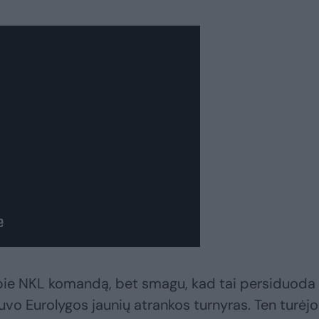
pie NKL komandą, bet smagu, kad tai persiduoda
buvo Eurolygos jaunių atrankos turnyras. Ten turė