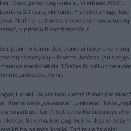
iksą“. Buvo geros rungtynės su Vilerbano ASVEL,
grįžome iš 20 taškų skirtumo. Yra labai smagu, kad 
emai. Norime, kad antra ir trečia komanda turėtų 
matus“, – pridėjo R.Kondratavičius.
tus, jaunimo komandos treneriai išskyrė nė vieną
 matomų asmenybių – Mantas Juzėnas, jau spėjęs
omandos marškinėliais. T.Šležas šį, ryškų charakter
vadinimo „edukuotu velniu“.
ngsnį į priekį. Jis yra toks vienas iš man patinkan
“. Ateina tokie „kavenskai“, „velniena“. Tokie „nagli
kia pagarbūs, „faini“, bet kur reikia išdraskys akis 
s aikštėje. Sakoma, kad pagrindinis drąsos požym
eveikti be baimės, kvailai. Tad tokie žaidėjai,