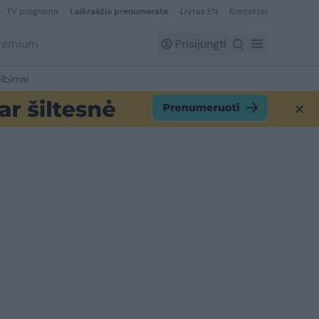
TV programa
Laikraščio prenumerata
Lrytas EN
Kontaktai
Premium
Prisijungti
lbimai