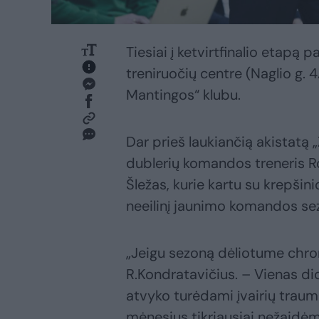
Tiesiai į ketvirtfinalio etapą p
treniruočių centre (Naglio g.
Mantingos“ klubu.
Dar prieš laukiančią akistatą „
dublerių komandos treneris Ro
Šležas, kurie kartu su krepši
neeilinį jaunimo komandos s
„Jeigu sezoną dėliotume chro
R.Kondratavičius. – Vienas di
atvyko turėdami įvairių traum
mėnesius tikriausiai nežaidėm