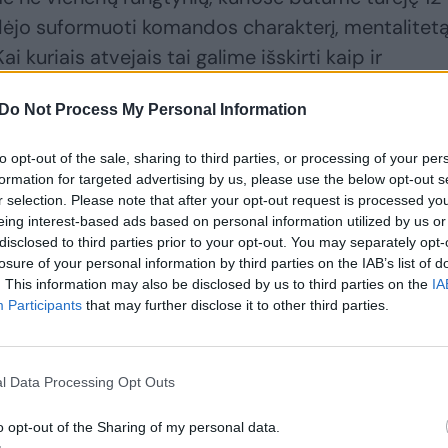
padėjo suformuoti komandos charakterį, mentalitet
ai kuriais atvejais tai galime išskirti kaip ir
, jo pradžioje daug galvojome, kaip viskas
Do Not Process My Personal Information
to opt-out of the sale, sharing to third parties, or processing of your per
formation for targeted advertising by us, please use the below opt-out s
r selection. Please note that after your opt-out request is processed y
eing interest-based ads based on personal information utilized by us or
disclosed to third parties prior to your opt-out. You may separately opt-
losure of your personal information by third parties on the IAB’s list of
. This information may also be disclosed by us to third parties on the
IA
Participants
that may further disclose it to other third parties.
l Data Processing Opt Outs
Jaunieji žalgiriečiai
Per stebuklą
o opt-out of the Sharing of my personal data.
nušlavė Dubajaus
išsigelbėjusi