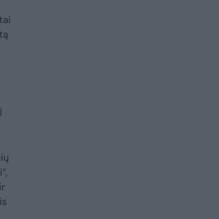
tai
tą
į
čių
“,
ir
is