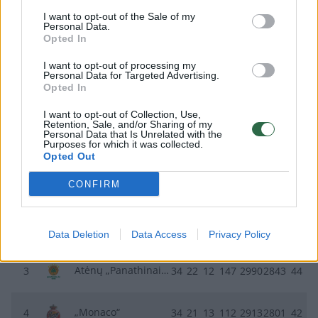
užima 18-ąją poziciją.
I want to opt-out of the Sale of my
Personal Data.
Opted In
Pirmąsias tarpusavio rungtynes
I want to opt-out of processing my
Personal Data for Targeted Advertising.
„Panathinaikos“ laimėjo 87:77.
Opted In
I want to opt-out of Collection, Use,
Retention, Sale, and/or Sharing of my
Personal Data that Is Unrelated with the
VIETA
KOMANDA
RS
P
PR
+/-
TŠK+
TŠK-
TŠK
Purposes for which it was collected.
Opted Out
CONFIRM
Pirėjo „Olympiakos“
1
34
24
10
171
2941
2770
48
Stambulo „Fenerbahce“
2
34
23
11
69
2829
2760
46
Data Deletion
Data Access
Privacy Policy
Atėnų „Panathinaikos“
3
34
22
12
147
2990
2843
44
„Monaco“
4
34
21
13
112
2913
2801
42