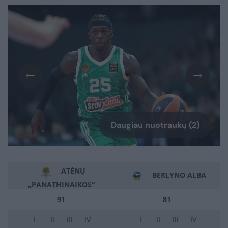
Daugiau nuotraukų (2)
ATĖNŲ
BERLYNO ALBA
„PANATHINAIKOS“
91
81
I
II
III
IV
I
II
III
IV