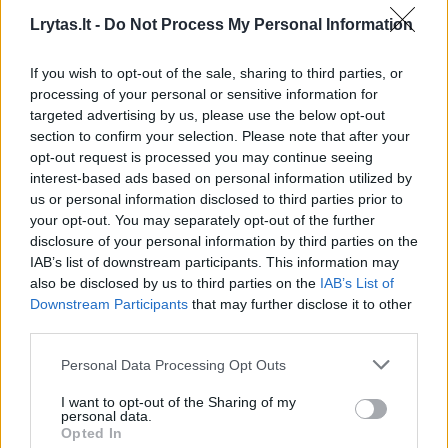
Lrytas.lt -
Do Not Process My Personal Information
If you wish to opt-out of the sale, sharing to third parties, or
processing of your personal or sensitive information for
targeted advertising by us, please use the below opt-out
„Panathinaikos“: Jerianas Grantas 19,
section to confirm your selection. Please note that after your
Kendrickas Nunnas 18, Wenyenas Gabrielis ir
opt-out request is processed you may continue seeing
interest-based ads based on personal information utilized by
Lorenzo Brownas po 13.
us or personal information disclosed to third parties prior to
your opt-out. You may separately opt-out of the further
disclosure of your personal information by third parties on the
ALBA: Mattas Thomasas 14, Gabriele Procida
IAB’s list of downstream participants. This information may
13, Yannickas Wetzellis 11.
also be disclosed by us to third parties on the
IAB’s List of
Downstream Participants
that may further disclose it to other
third parties.
Graikijos ekipa laimėjusi 19 rungtynių
Personal Data Processing Opt Outs
rikiuojasi 3-oje vietoje.
I want to opt-out of the Sharing of my
personal data.
Opted In
Berlyno krepšininkai turėdami 5 pergales