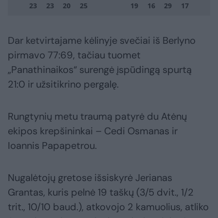
23
23
20
25
19
16
29
17
Dar ketvirtajame kėlinyje svečiai iš Berlyno
pirmavo 77:69, tačiau tuomet
„Panathinaikos“ surengė įspūdingą spurtą
21:0 ir užsitikrino pergalę.
Rungtynių metu traumą patyrė du Atėnų
ekipos krepšininkai – Cedi Osmanas ir
Ioannis Papapetrou.
Nugalėtojų gretose išsiskyrė Jerianas
Grantas, kuris pelnė 19 taškų (3/5 dvit., 1/2
trit., 10/10 baud.), atkovojo 2 kamuolius, atliko