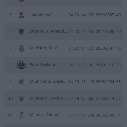
„Barcelona“
5
34
20
14
129
2966
2837
40
Stambulo „Anadolu Efes“
6
34
20
14
153
2941
2788
40
Madrido „Real“
7
34
20
14
73
2870
2797
40
Paris Basketball
8
34
19
15
30
2940
2910
38
Miuncheno „Bayern“
9
34
19
15
-19
2965
2984
38
Belgrado „Crvena zvezda“
10
34
18
16
62
2776
2714
36
Milano „Olimpia“
11
34
17
17
-38
2896
2934
34