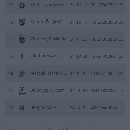
KK Partizan Mozzart Bet
12
34
16
18
56
2780
2724
32
Kauno „Žalgiris“
13
34
15
19
-43
2626
2669
30
Vitorijos „Baskonia“
14
34
14
20
-35
2795
2830
28
Vilerbano ASVEL
15
34
13
21
-157
2740
2897
26
Maccabi Playtika Tel Aviv
16
34
11
23
-131
2921
3052
22
Bolonijos „Virtus“
17
34
9
25
-151
2683
2834
18
Berlyno ALBA
18
34
5
29
-428
2646
3074
10