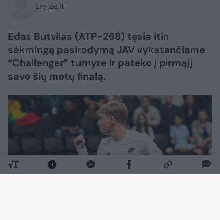
Lrytas.lt
Edas Butvilas (ATP-268) tęsia itin
sėkmingą pasirodymą JAV vykstančiame
“Challenger” turnyre ir pateko į pirmąjį
savo šių metų finalą.
Daugiau nuotraukų (1)