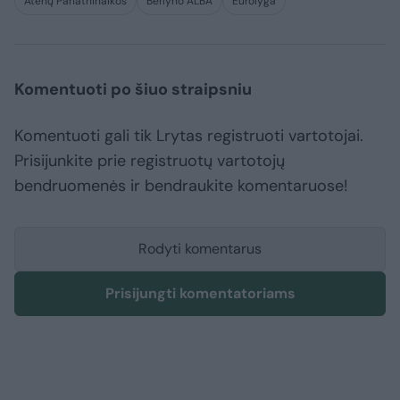
Atėnų Panathinaikos
Berlyno ALBA
Eurolyga
Komentuoti po šiuo straipsniu
Komentuoti gali tik Lrytas registruoti vartotojai.
Prisijunkite prie registruotų vartotojų
bendruomenės ir bendraukite komentaruose!
Rodyti komentarus
Prisijungti komentatoriams