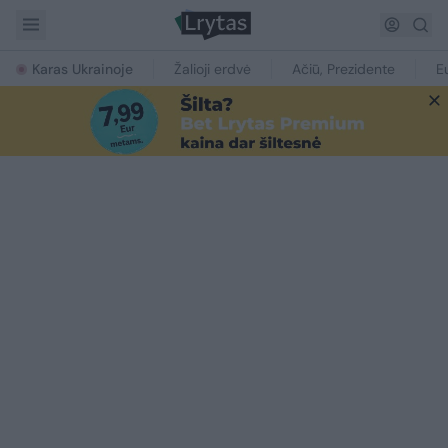
Karas Ukrainoje
Žalioji erdvė
Ačiū, Prezidente
E