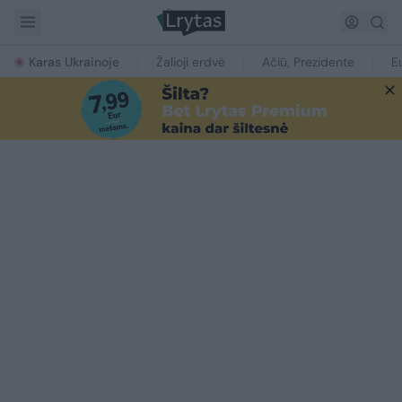
Karas Ukrainoje
Žalioji erdvė
Ačiū, Prezidente
E