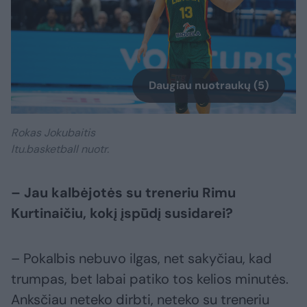
Daugiau nuotraukų (5)
Rokas Jokubaitis
ltu.basketball nuotr.
– Jau kalbėjotės su treneriu Rimu
Kurtinaičiu, kokį įspūdį susidarei?
– Pokalbis nebuvo ilgas, net sakyčiau, kad
trumpas, bet labai patiko tos kelios minutės.
Anksčiau neteko dirbti, neteko su treneriu