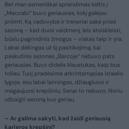
Bet man asmeniškai sprendimas keltis į
„Maccabi“ buvo geriausias, kokį galėjau
priimti. Ką vadovybė ir treneriai sakė prieš
sezoną – kad duos vaidmenį, leis atsiskleisti,
būsiu pagrindinis žmogus – viskas taip ir yra.
Labai dėkingas už šį pasitikėjimą, kai
paskutinis sezonas „Barcoje“ nebuvo pats
geriausias. Buvo didelis klaustukas, kaip bus
toliau. Tuoj pradėsime atkrintamąsias Izraelio
lygoje, esu labai laimingas, džiaugiuosi ir
mėgaujuosi krepšiniu. Senai to nebuvo. Noriu
užbaigti sezoną kuo geriau.
– Ar galima sakyti, kad žaidi geriausią
karjeros krepšinį?