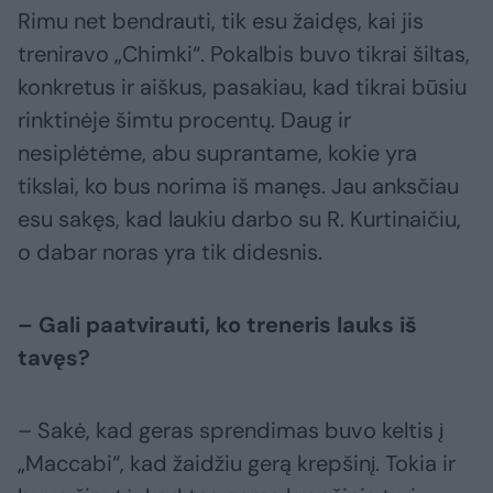
Rimu net bendrauti, tik esu žaidęs, kai jis
treniravo „Chimki“. Pokalbis buvo tikrai šiltas,
konkretus ir aiškus, pasakiau, kad tikrai būsiu
rinktinėje šimtu procentų. Daug ir
nesiplėtėme, abu suprantame, kokie yra
tikslai, ko bus norima iš manęs. Jau anksčiau
esu sakęs, kad laukiu darbo su R. Kurtinaičiu,
o dabar noras yra tik didesnis.
– Gali paatvirauti, ko treneris lauks iš
tavęs?
– Sakė, kad geras sprendimas buvo keltis į
„Maccabi“, kad žaidžiu gerą krepšinį. Tokia ir