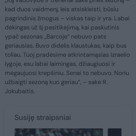
„Ką vadovybė ir treneriai sakė prieš sezoną –
kad duos vaidmenį, leis atsiskleisti, būsiu
pagrindinis žmogus – viskas taip ir yra. Labai
dėkingas už šį pasitikėjimą, kai paskutinis
ypač sezonas „Barcoje“ nebuvo pats
geriausias. Buvo didelis klaustukas, kaip bus
toliau. Tuoj pradėsime atkrintamąsias Izraelio
lygoje, esu labai laimingas, džiaugiuosi ir
mėgaujuosi krepšiniu. Senai to nebuvo. Noriu
užbaigti sezoną kuo geriau“, – sakė R.
Jokubaitis.
Susiję straipsniai