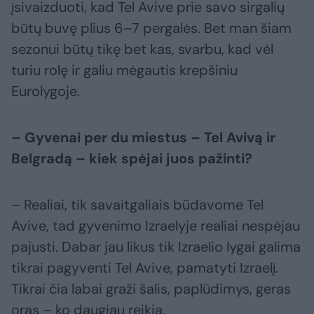
įsivaizduoti, kad Tel Avive prie savo sirgalių
būtų buvę plius 6–7 pergalės. Bet man šiam
sezonui būtų tikę bet kas, svarbu, kad vėl
turiu rolę ir galiu mėgautis krepšiniu
Eurolygoje.
– Gyvenai per du miestus – Tel Avivą ir
Belgradą – kiek spėjai juos pažinti?
– Realiai, tik savaitgaliais būdavome Tel
Avive, tad gyvenimo Izraelyje realiai nespėjau
pajusti. Dabar jau likus tik Izraelio lygai galima
tikrai pagyventi Tel Avive, pamatyti Izraelį.
Tikrai čia labai graži šalis, paplūdimys, geras
oras – ko daugiau reikia.