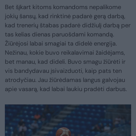
Bet šįkart kitoms komandoms nepalikome
jokių šansų, kad rinktinė padarė gerą darbą,
kad trenerių štabas padarė didžiulį darbą per
tas kelias dienas paruošdami komandą.
Žiūrėjosi labai smagiai ta didelė energija.
Nežinau, kokie buvo reikalavimai žaidėjams,
bet manau, kad dideli. Buvo smagu žiūrėti ir
vis bandydavau įsivaizduoti, kaip pats ten
atrodyčiau. Jau žiūrėdamas langus galvojau
apie vasarą, kad labai laukiu pradėti darbus.