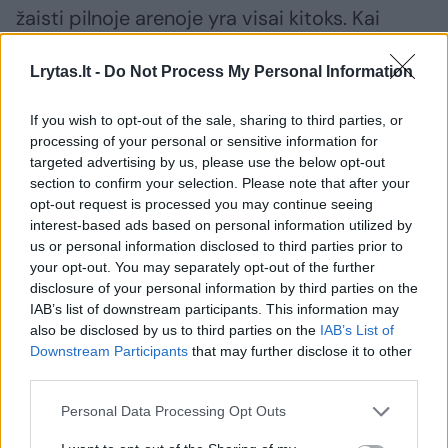
žaisti pilnoje arenoje yra visai kitoks. Kai
Eurolygą žaidėme iš esmės tik išvykoje, labai
Lrytas.lt -
Do Not Process My Personal Information
pasijaučia sirgalių trūkumas. Kur aš
bežaisčiau, man ryšys su sirgaliais visada yra
If you wish to opt-out of the sale, sharing to third parties, or
labai svarbus. Manau, kad reikia palaikyti ryšį,
processing of your personal or sensitive information for
targeted advertising by us, please use the below opt-out
nes būna gerų dienų, bet būna ir prastų, kai
section to confirm your selection. Please note that after your
to palaikymo reikia kur kas daugiau. Su fanais
opt-out request is processed you may continue seeing
aš visada ir visur puikiai sutariu, norisi po
interest-based ads based on personal information utilized by
us or personal information disclosed to third parties prior to
pergalių pasidžiaugti kartu. Tų akimirkų dar
your opt-out. You may separately opt-out of the further
nebuvo daug šį sezoną, bet reikia jas tikrai
disclosure of your personal information by third parties on the
IAB’s list of downstream participants. This information may
vertinti.
also be disclosed by us to third parties on the
IAB’s List of
Downstream Participants
that may further disclose it to other
third parties.
– Ar jau pasiilgai Lietuvos rinktinės
sirgalių?
Personal Data Processing Opt Outs