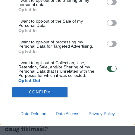
I want to opt-out of the Sharing of my
personal data.
– Labai pasiilgau, labai laukiu šių metų
Opted In
rinktinės. Labai daug kalbų apie dešimties
I want to opt-out of the Sale of my
Personal Data.
metų medalių sausrą, tie paskutiniai metai,
Opted In
kai ir aš žaidžiu, nebuvo patys sėkmingiausi,
I want to opt-out of processing my
bet aš turiu gerą nuojautą, kad galime kažką
Personal Data for Targeted Advertising.
Opted In
nuveikti. Žiauriai laukiu, čempionatas bus prie
pat Lietuvos, Suomijoje, atkrintamosios –
I want to opt-out of Collection, Use,
Retention, Sale, and/or Sharing of my
Personal Data that Is Unrelated with the
Latvijoje, neabejoju, kad fanų bus labai daug.
Purposes for which it was collected.
Opted Out
Norisi pasirodyti kuo geriau ir tuos sirgalius
pradžiuginti.
CONFIRM
– Kiek esi pasirengęs, kad po tokio sezono
Data Deletion
Data Access
Privacy Policy
Eurolygoje rinktinėje iš tavęs irgi bus labai
daug tikimasi?