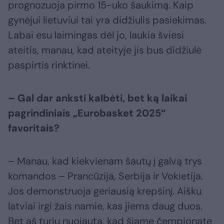
prognozuoja pirmo 15-uko šaukimą. Kaip
gynėjui lietuviui tai yra didžiulis pasiekimas.
Labai esu laimingas dėl jo, laukia šviesi
ateitis, manau, kad ateityje jis bus didžiulė
paspirtis rinktinei.
– Gal dar anksti kalbėti, bet ką laikai
pagrindiniais „Eurobasket 2025“
favoritais?
– Manau, kad kiekvienam šautų į galvą trys
komandos – Prancūzija, Serbija ir Vokietija.
Jos demonstruoja geriausią krepšinį. Aišku
latviai irgi žais namie, kas jiems daug duos.
Bet aš turiu nuojautą, kad šiame čempionate