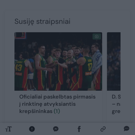
Susiję straipsniai
Oficialiai paskelbtas pirmasis
D. Songa
į rinktinę atvyksiantis
– naujas
krepšininkas
(1)
gresia r