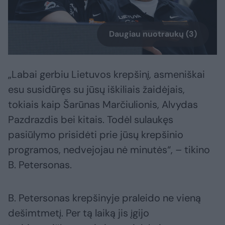
Daugiau nuotraukų (3)
„Labai gerbiu Lietuvos krepšinį, asmeniškai
esu susidūręs su jūsų iškiliais žaidėjais,
tokiais kaip Šarūnas Marčiulionis, Alvydas
Pazdrazdis bei kitais. Todėl sulaukęs
pasiūlymo prisidėti prie jūsų krepšinio
programos, nedvejojau nė minutės“, – tikino
B. Petersonas.
B. Petersonas krepšinyje praleido ne vieną
dešimtmetį. Per tą laiką jis įgijo