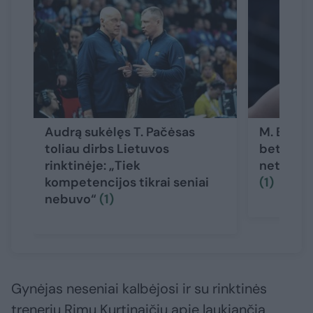
Audrą sukėlęs T. Pačėsas
M. Buzeli
toliau dirbs Lietuvos
bet atsa
rinktinėje: „Tiek
neturėjo
kompetencijos tikrai seniai
(1)
nebuvo“
(1)
Gynėjas neseniai kalbėjosi ir su rinktinės
treneriu Rimu Kurtinaičiu apie laukiančią