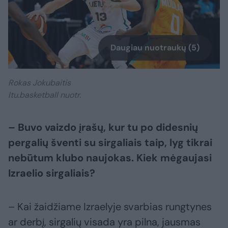
Daugiau nuotraukų (5)
Rokas Jokubaitis
ltu.basketball nuotr.
– Buvo vaizdo įrašų, kur tu po didesnių
pergalių šventi su sirgaliais taip, lyg tikrai
nebūtum klubo naujokas. Kiek mėgaujasi
Izraelio sirgaliais?
– Kai žaidžiame Izraelyje svarbias rungtynes
ar derbį, sirgalių visada yra pilna, jausmas