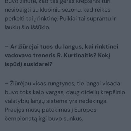
buvo žinutė, kad tas geras krepšinis turi
nesibaigti su klubiniu sezonu, kad reikės
perkelti tai į rinktinę. Puikiai tai suprantu ir
laukiu šio iššūkio.
– Ar žiūrėjai tuos du langus, kai rinktinei
vadovavo treneris R. Kurtinaitis? Kokį
įspūdį susidarei?
– Žiūrėjau visas rungtynes, tie langai visada
buvo toks kaip vargas, daug didelių krepšinio
valstybių langų sistema yra nedėkinga.
Praėjęs mūsų patekimas į Europos
čempionatą irgi buvo sunkus.