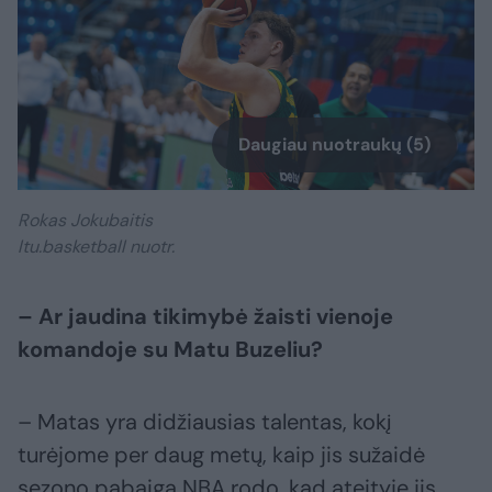
Daugiau nuotraukų (5)
Rokas Jokubaitis
ltu.basketball nuotr.
– Ar jaudina tikimybė žaisti vienoje
komandoje su Matu Buzeliu?
– Matas yra didžiausias talentas, kokį
turėjome per daug metų, kaip jis sužaidė
sezono pabaigą NBA rodo, kad ateityje jis