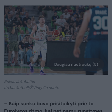
Daugiau nuotraukų (5)
Rokas Jokubaitis
ltu.basketball/Ž.Vingelio nuotr.
– Kaip sunku buvo prisitaikyti prie to
Eurolygos ritmo, kai net namų rungtynes