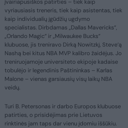
įvairiapusiškos patirties – tiek kaip
vyriausiasis treneris, tiek kaip asistentas, tiek
kaip individualių įgūdžių ugdymo
specialistas. Dirbdamas „Dallas Mavericks“,
„Orlando Magic“ ir „Milwaukee Bucks“
klubuose, jis treniravo Dirką Nowitzkį, Steve‘ą
Nashą bei kitus NBA MVP kalibro žaidėjus. Jo
treniruojamoje universiteto ekipoje kadaise
tobulėjo ir legendinis Paštininkas – Karlas
Malone – vienas garsiausių visų laikų NBA
veidų.
Turi B. Petersonas ir darbo Europos klubuose
patirties, o prisidėjimas prie Lietuvos
rinktinės jam taps dar vienu įdomiu iššūkiu.