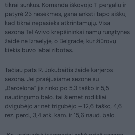
tikrai sunkus. Komanda iškovojo 11 pergalių ir
patyrė 23 nesėkmes, gana anksti tapo aišku,
kad tikrai nepasieks atkrintamųjų. Visą
sezoną Tel Avivo krepšininkai namų rungtynes
žaidė ne Izraelyje, o Belgrade, kur žiūrovų
kiekis buvo labai ribotas.
Tačiau pats R. Jokubaitis žaidė karjeros
sezoną. Jei praėjusiame sezone su
„Barcelona“ jis rinko po 5,3 taško ir 5,5
naudingumo balo, tai šiemet rodikliai
dvigubėjo ar net trigubėjo – 12,6 taško, 4,6
rez. perd., 3,4 atk. kam. ir 15,6 naud. balo.