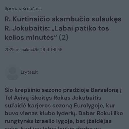
Sportas
Krepšinis
R. Kurtinaičio skambučio sulaukęs
R. Jokubaitis: „Labai patiko tos
kelios minutės“
(2)
2025 m. balandžio 28 d. 06:58
Lrytas.lt
Šio krepšinio sezono pradžioje Barseloną į
Tel Avivą iškeitęs Rokas Jokubaitis
sužaidė karjeros sezoną Eurolygoje, kur
buvo vienas klubo lyderių. Dabar Rokui liko
rungtynės Izraelio lygoje, bet įžaidėjas
sako, kad jau labai laukia darbo su