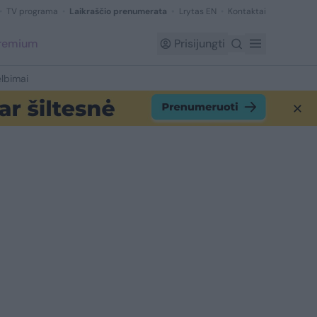
TV programa
Laikraščio prenumerata
Lrytas EN
Kontaktai
Premium
Prisijungti
lbimai