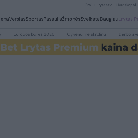
Orai
Lrytas.tv
Horoskopai
iena
Verslas
Sportas
Pasaulis
Žmonės
Sveikata
Daugiau
Lrytas 
e
Europos burės 2026
Gyvenu, ne skrolinu
Darbo ske