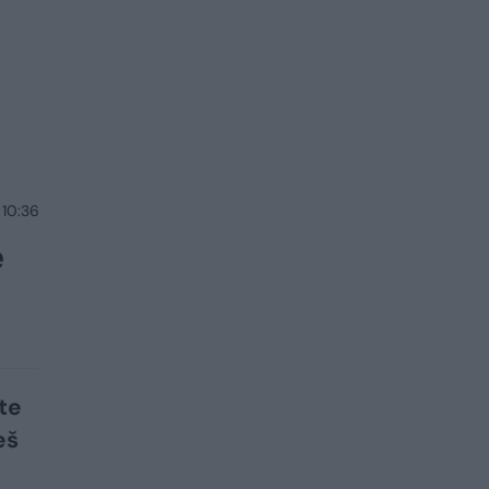
 10:36
ę
te
eš