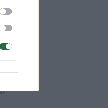
buvo
LKF