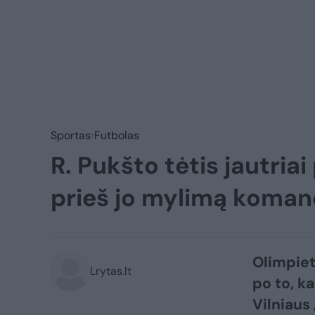
Sportas
Futbolas
R. Pukšto tėtis jautria
prieš jo mylimą koma
Olimpiet
Lrytas.lt
po to, k
Vilniaus