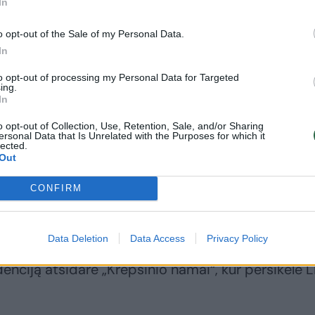
In
o opt-out of the Sale of my Personal Data.
In
vo ir nuo 2021 m. „Krepšinio namų“ direktorės
to opt-out of processing my Personal Data for Targeted
kevičienę.
ing.
In
o opt-out of Collection, Use, Retention, Sale, and/or Sharing
anymas suerzino Arvydą Sabonį, kuris rengiasi
ersonal Data that Is Unrelated with the Purposes for which it
lected.
vais.
Out
CONFIRM
metų buvo LKF prezidentu ir per savo kadenciją 
tybos iniciatorių.
Data Deletion
Data Access
Privacy Policy
enciją atsidarė „Krepšinio namai“, kur persikėlė 