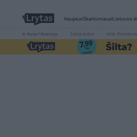
Naujausi
Skaitomiausi
Lietuvos d
Karas Ukrainoje
Žalioji erdvė
Ačiū, Prezident