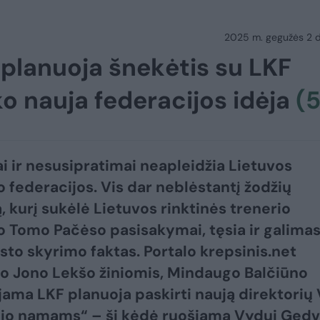
2025 m. gegužės 2 d.
 planuoja šnekėtis su LKF
o nauja federacijos idėja
(5
i ir nesusipratimai neapleidžia Lietuvos
o federacijos. Vis dar neblėstantį žodžių
, kurį sukėlė Lietuvos rinktinės trenerio
o Tomo Pačėso pasisakymai, tęsia ir galima
sto skyrimo faktas. Portalo krepsinis.net
to Jono Lekšo žiniomis, Mindaugo Balčiūno
ama LKF planuoja paskirti naują direktorių 
io namams“ – ši kėdė ruošiama Vydui Gedvi