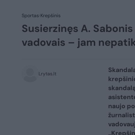
Sportas
Krepšinis
Susierzinęs A. Sabonis
vadovais – jam nepatik
Skandala
Lrytas.lt
krepšini
skandalą
asistent
naujo po
žurnalis
vadovauj
„Krepšin