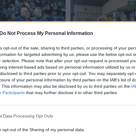
Do Not Process My Personal Information
to opt-out of the sale, sharing to third parties, or processing of your per
T. Pačėsas vėl
Sumažėjus
formation for targeted advertising by us, please use the below opt-out s
atsidūrė dėmesio
pajamoms iš
r selection. Please note that after your opt-out request is processed y
centre – šį kartą
atributikos LKF
eing interest-based ads based on personal information utilized by us or
atskriejo LKF
prašys profesionalų
disclosed to third parties prior to your opt-out. You may separately opt-
pasiūlymas
pagalbos
losure of your personal information by third parties on the IAB’s list of
. This information may also be disclosed by us to third parties on the
IA
Participants
that may further disclose it to other third parties.
l Data Processing Opt Outs
dė, kad tokią idėją skirti naują vadovą per Strateg
o opt-out of the Sharing of my personal data.
viceprezidentas ir Lietuvos vyrų rinktinės asisten