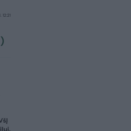
 12:21
)
s
VšĮ
lui.