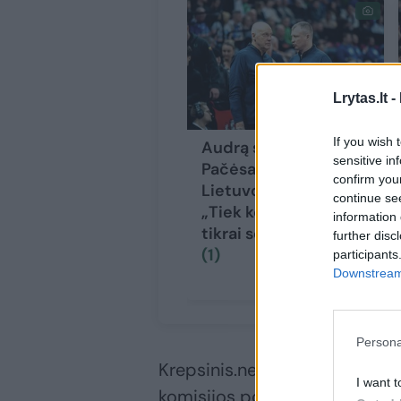
Lrytas.lt -
If you wish 
Audrą sukėlęs T.
sensitive in
Pačėsas toliau dirbs
confirm you
Lietuvos rinktinėje:
continue se
„Tiek kompetencijos
information 
tikrai seniai nebuvo“
further disc
(1)
participants
Downstream 
Persona
Krepsinis.net šaltiniai atsklei
I want t
komisijos posėdį pasiūlė LKF 