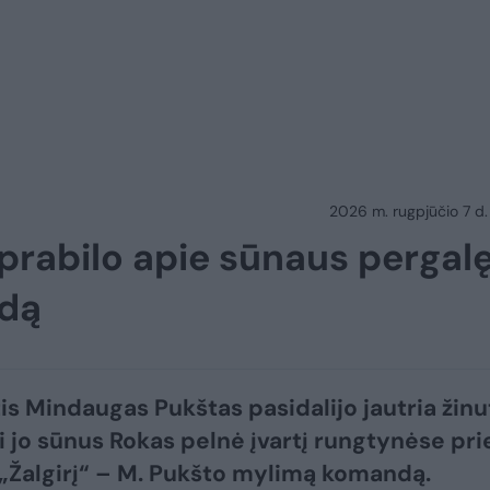
2026 m. rugpjūčio 7 d.
i prabilo apie sūnaus pergal
ndą
is Mindaugas Pukštas pasidalijo jautria žinu
ai jo sūnus Rokas pelnė įvartį rungtynėse pri
 „Žalgirį“ – M. Pukšto mylimą komandą.