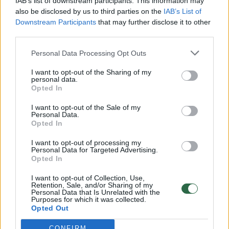
IAB’s list of downstream participants. This information may
also be disclosed by us to third parties on the
IAB’s List of
Downstream Participants
that may further disclose it to other
third parties.
Personal Data Processing Opt Outs
I want to opt-out of the Sharing of my
personal data.
Šaras ir „Fenerbahce“
„Barcelo
Opted In
varžovo Eurolygos finalo
namie vė
ketverte dar neturi: reikės
Motiejūn
I want to opt-out of the Sale of my
Personal Data.
žūtbūtinio „Panathinaikos“ ir
„Monaco“
Opted In
„Anadolu Efes“ mūšio
Eurolygos
I want to opt-out of processing my
Personal Data for Targeted Advertising.
Opted In
I want to opt-out of Collection, Use,
Retention, Sale, and/or Sharing of my
Personal Data that Is Unrelated with the
Kitame įraše jis pakvietė Eurolygos
Purposes for which it was collected.
Opted Out
prezidentą Dejaną Bodirogą į Atėnus stebėti
lemiamų ketvirtfinalio serijos rungtynių.
CONFIRM