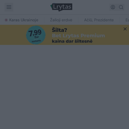
Karas Ukrainoje
Žalioji erdvė
Ačiū, Prezidente
E