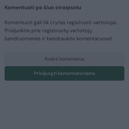
Komentuoti po šiuo straipsniu
Komentuoti gali tik Lrytas registruoti vartotojai.
Prisijunkite prie registruotų vartotojų
bendruomenės ir bendraukite komentaruose!
Rodyti komentarus
Prisijungti komentatoriams