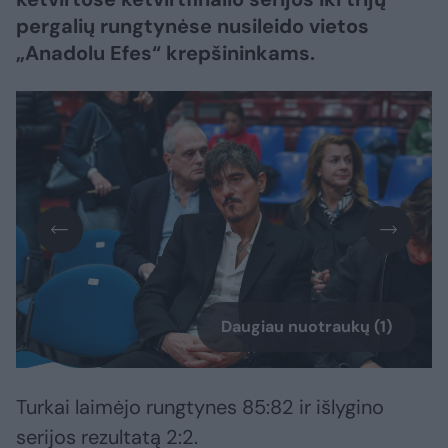
pergalių rungtynėse nusileido vietos
„Anadolu Efes“ krepšininkams.
Daugiau nuotraukų (1)
Turkai laimėjo rungtynes 85:82 ir išlygino
serijos rezultatą 2:2.