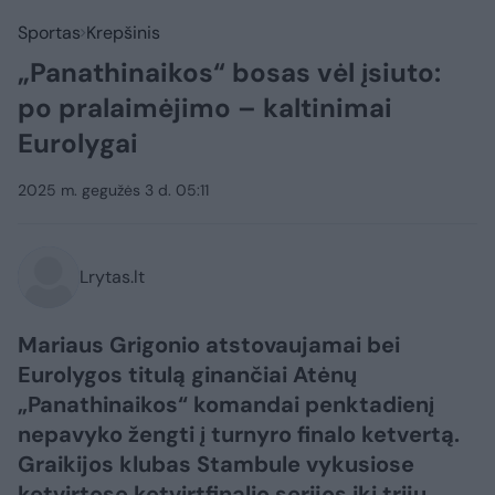
Sportas
Krepšinis
„Panathinaikos“ bosas vėl įsiuto:
po pralaimėjimo – kaltinimai
Eurolygai
2025 m. gegužės 3 d. 05:11
Lrytas.lt
Mariaus Grigonio atstovaujamai bei
Eurolygos titulą ginančiai Atėnų
„Panathinaikos“ komandai penktadienį
nepavyko žengti į turnyro finalo ketvertą.
Graikijos klubas Stambule vykusiose
ketvirtose ketvirtfinalio serijos iki trijų