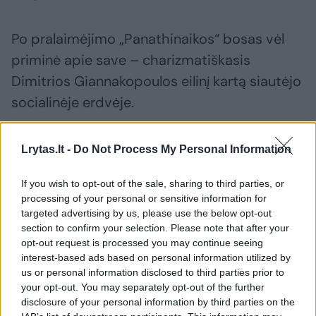
Po pralaimėjimo „Panathinaikos“ bosas vėl
priminė apie save – charizmatiškasis
Dimitrios Giannakopoulos eilinį kartą siautėjo
socialinėje erdvėje.
„Jūs estate mafija. Jūs esate mafija.
Lrytas.lt -
Do Not Process My Personal Information
Nustokite būti mafija“, – žinutę Eurolygai
If you wish to opt-out of the sale, sharing to third parties, or
adresavo komandos vadovas.
processing of your personal or sensitive information for
targeted advertising by us, please use the below opt-out
section to confirm your selection. Please note that after your
opt-out request is processed you may continue seeing
Susiję straipsniai
interest-based ads based on personal information utilized by
us or personal information disclosed to third parties prior to
your opt-out. You may separately opt-out of the further
disclosure of your personal information by third parties on the