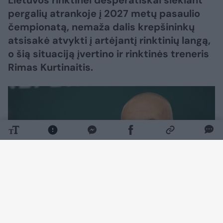
Lietuvos rinktinei desperatiškai siekiant
pergalių atrankoje į 2027 metų pasaulio
čempionatą, nemaža dalis krepšininkų
atsisakė atvykti į artėjantį rinktinių langą,
o šią situaciją įvertino ir rinktinės treneris
Rimas Kurtinaitis.
Daugiau nuotraukų (1)