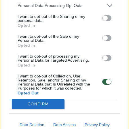
Personal Data Processing Opt Outs
I want to opt-out of the Sharing of my
personal data.
Opted In
I want to opt-out of the Sale of my
Personal Data.
Opted In
I want to opt-out of processing my
Po E. Atamano akibrokšto –
Dėl L. J
Personal Data for Targeted Advertising.
„Panathinaikos“ turko kirtis
ateities
Opted In
varžovų sirgaliams: „Gėdinga.
nežinomy
I want to opt-out of Collection, Use,
Visiškas mėšlas“
krepšinin
Retention, Sale, and/or Sharing of my
Personal Data that Is Unrelated with the
Purposes for which it was collected.
Opted Out
CONFIRM
Sveikinu varžovus su pelnyta pergale“, –
samprotavo Šaras.
Data Deletion
Data Access
Privacy Policy