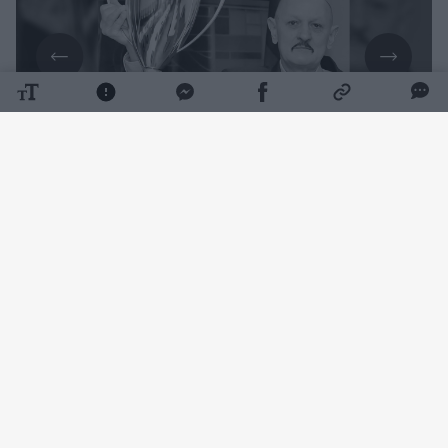
Daugiau nuotraukų (1)
Futbolo specialistui buvo 63 metai.
Apie buvusio trenerio netektį paskelbė
„Nevėžio“ klubas.
„Anapilin iškeliavo buvęs Kėdainių „Nevėžio“
futbolininkas ir treneris, aistringas „Nevėžio“