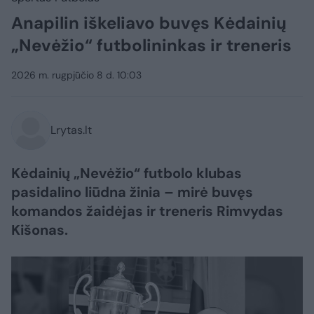
Anapilin iškeliavo buvęs Kėdainių
„Nevėžio“ futbolininkas ir treneris
2026 m. rugpjūčio 8 d. 10:03
Lrytas.lt
Kėdainių „Nevėžio“ futbolo klubas
pasidalino liūdna žinia – mirė buvęs
komandos žaidėjas ir treneris Rimvydas
Kišonas.