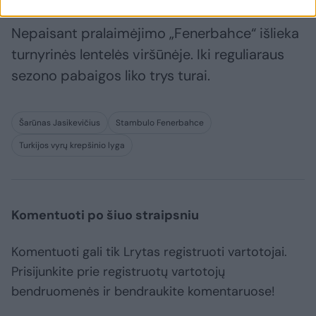
Nepaisant pralaimėjimo „Fenerbahce“ išlieka
turnyrinės lentelės viršūnėje. Iki reguliaraus
sezono pabaigos liko trys turai.
Šarūnas Jasikevičius
Stambulo Fenerbahce
Turkijos vyrų krepšinio lyga
Komentuoti po šiuo straipsniu
Komentuoti gali tik Lrytas registruoti vartotojai.
Prisijunkite prie registruotų vartotojų
bendruomenės ir bendraukite komentaruose!