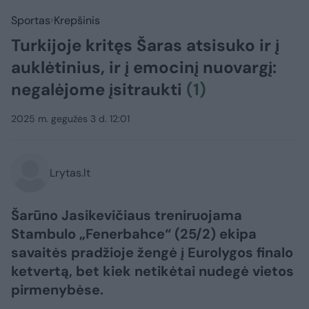
Sportas
Krepšinis
Turkijoje kritęs Šaras atsisuko ir į
auklėtinius, ir į emocinį nuovargį:
negalėjome įsitraukti
(1)
2025 m. gegužės 3 d. 12:01
Lrytas.lt
Šarūno Jasikevičiaus treniruojama
Stambulo „Fenerbahce“ (25/2) ekipa
savaitės pradžioje žengė į Eurolygos finalo
ketvertą, bet kiek netikėtai nudegė vietos
pirmenybėse.