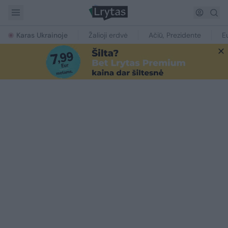
Karas Ukrainoje
Žalioji erdvė
Ačiū, Prezidente
E