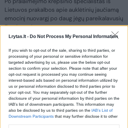
Po pralaimėjimo krepšinio specialistas iš
Lietuvos prakalbos apie auklėtinių jaučiamą
emocinį nuovargį po daug jėgų pareikalavusių
Eurolygos kovų.
Lrytas.lt -
Do Not Process My Personal Information
„Visiškai negalėjome įsitraukti į šias rungtynes
If you wish to opt-out of the sale, sharing to third parties, or
emocine prasme, darėme daug klaidų, ypač
processing of your personal or sensitive information for
gynyboje. Bet aš džiaugiuosi savo žaidėjų
targeted advertising by us, please use the below opt-out
section to confirm your selection. Please note that after your
parodyta kova. Stengėmės naudoti plačią
opt-out request is processed you may continue seeing
rotaciją, pailsinti pastaruoju metu daug
interest-based ads based on personal information utilized by
us or personal information disclosed to third parties prior to
žaidusius pagrindinius žaidėjus.
your opt-out. You may separately opt-out of the further
disclosure of your personal information by third parties on the
IAB’s list of downstream participants. This information may
also be disclosed by us to third parties on the
IAB’s List of
Susiję straipsniai
Downstream Participants
that may further disclose it to other
third parties.