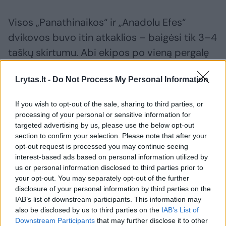
Visos „Panathinaikos“ ir „Anadolu Efes“
dvikovos buvo itin atkaklios – baigėsi tik 3–4
taškų skirtumu. Abi ekipos po vieną pergalę
šventė namie ir svečiuose.Graikai laimėjo
Lrytas.lt -
Do Not Process My Personal Information
87:83 ir 81:77, o turkai – 79:76 ir 85:82.
If you wish to opt-out of the sale, sharing to third parties, or
Atėnų krepšininkai atkrintamosiose
processing of your personal or sensitive information for
targeted advertising by us, please use the below opt-out
varžybose geriau už oponentus kovoja dėl
section to confirm your selection. Please note that after your
atšokusių kamuolių. Jų sugriebia vidutiniškai
opt-out request is processed you may continue seeing
interest-based ads based on personal information utilized by
36,8, o varžovai – 32,2. Tačiau „Anadolu Efes“
us or personal information disclosed to third parties prior to
taikliau meta tritaškius – 39,4 proc.
your opt-out. You may separately opt-out of the further
disclosure of your personal information by third parties on the
„Panathinaikos“ iš toli atakuoja 36,8 proc.
IAB’s list of downstream participants. This information may
tikslumu.
also be disclosed by us to third parties on the
IAB’s List of
Downstream Participants
that may further disclose it to other