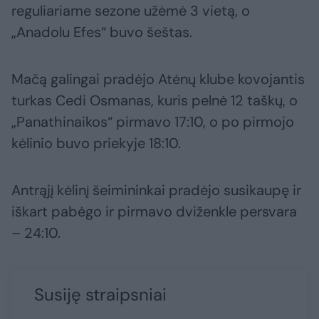
reguliariame sezone užėmė 3 vietą, o
„Anadolu Efes“ buvo šeštas.
Mačą galingai pradėjo Atėnų klube kovojantis
turkas Cedi Osmanas, kuris pelnė 12 taškų, o
„Panathinaikos“ pirmavo 17:10, o po pirmojo
kėlinio buvo priekyje 18:10.
Antrąjį kėlinį šeimininkai pradėjo susikaupę ir
iškart pabėgo ir pirmavo dviženkle persvara
– 24:10.
Susiję straipsniai