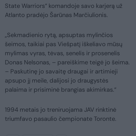
State Warriors“ komandoje savo karjerą už
Atlanto pradėjo Šarūnas Marčiulionis.
„Sekmadienio rytą, apsuptas mylinčios
šeimos, taikiai pas Viešpatį iškeliavo mūsų
mylimas vyras, tėvas, senelis ir prosenelis
Donas Nelsonas, – pareiškime teigė jo šeima.
– Paskutinę jo savaitę draugai ir artimieji
apsupo jį meile, dalijosi jo draugystės
palaima ir prisiminė brangias akimirkas.“
1994 metais jo treniruojama JAV rinktinė
triumfavo pasaulio čempionate Toronte.