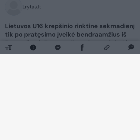
Lrytas.lt
Lietuvos U16 krepšinio rinktinė sekmadienį
tik po pratęsimo įveikė bendraamžius iš
Rumunijos ir Europos čempionate laimėjo
savo grupę.
Daugiau nuotraukų (1)