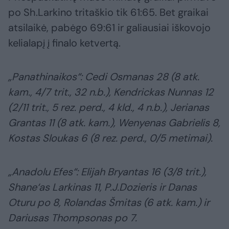
po Sh.Larkino tritaškio tik 61:65. Bet graikai
atsilaikė, pabėgo 69:61 ir galiausiai iškovojo
kelialapį į finalo ketvertą.
„Panathinaikos“: Cedi Osmanas 28 (8 atk.
kam., 4/7 trit., 32 n.b.), Kendrickas Nunnas 12
(2/11 trit., 5 rez. perd., 4 kld., 4 n.b.), Jerianas
Grantas 11 (8 atk. kam.), Wenyenas Gabrielis 8,
Kostas Sloukas 6 (8 rez. perd., 0/5 metimai).
„Anadolu Efes“: Elijah Bryantas 16 (3/8 trit.),
Shane‘as Larkinas 11, P.J.Dozieris ir Danas
Oturu po 8, Rolandas Šmitas (6 atk. kam.) ir
Dariusas Thompsonas po 7.