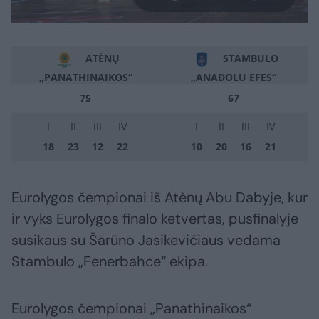
ATĖNŲ
STAMBULO
„PANATHINAIKOS“
„ANADOLU EFES“
75
67
I
II
III
IV
I
II
III
IV
18
23
12
22
10
20
16
21
Eurolygos čempionai iš Atėnų Abu Dabyje, kur
ir vyks Eurolygos finalo ketvertas, pusfinalyje
susikaus su Šarūno Jasikevičiaus vedama
Stambulo „Fenerbahce“ ekipa.
Eurolygos čempionai „Panathinaikos“