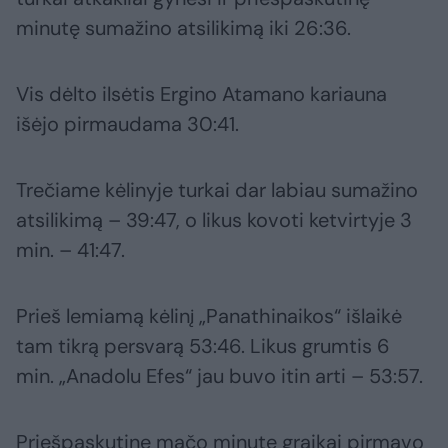
minutę sumažino atsilikimą iki 26:36.
Vis dėlto ilsėtis Ergino Atamano kariauna
išėjo pirmaudama 30:41.
Trečiame kėlinyje turkai dar labiau sumažino
atsilikimą – 39:47, o likus kovoti ketvirtyje 3
min. – 41:47.
Prieš lemiamą kėlinį „Panathinaikos“ išlaikė
tam tikrą persvarą 53:46. Likus grumtis 6
min. „Anadolu Efes“ jau buvo itin arti – 53:57.
Priešpaskutinę mačo minutę graikai pirmavo