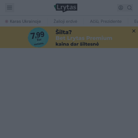
Karas Ukrainoje
Žalioji erdvė
Ačiū, Prezidente
E