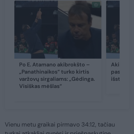
Po E. Atamano akibrokšto –
Akibrok
„Panathinaikos“ turko kirtis
pasižymė
varžovų sirgaliams: „Gėdinga.
išstojo s
Visiškas mėšlas“
Vienu metu graikai pirmavo 34:12, tačiau
turkai atkakliai gynėsi ir priešpaskutinę