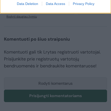
Data Deletion
Data Access
Privacy Policy
Atėnų Panathinaikos
Stambulo Anadolu Efes
Erginas Atamanas
Rodyti daugiau žymių
Komentuoti po šiuo straipsniu
Komentuoti gali tik Lrytas registruoti vartotojai.
Prisijunkite prie registruotų vartotojų
bendruomenės ir bendraukite komentaruose!
Rodyti komentarus
Prisijungti komentatoriams