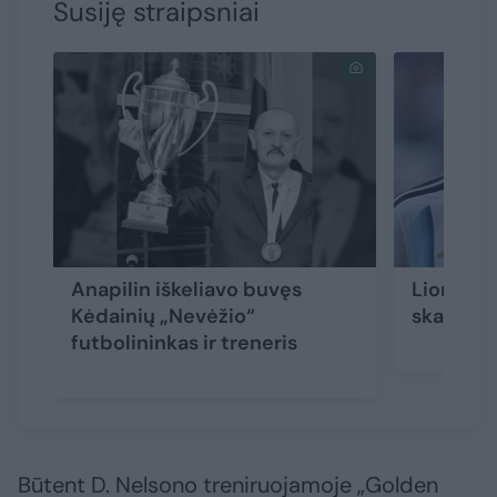
Susiję straipsniai
Anapilin iškeliavo buvęs
Lionelio
Kėdainių „Nevėžio“
skaudi n
futbolininkas ir treneris
Būtent D. Nelsono treniruojamoje „Golden