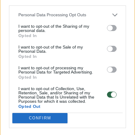
third parties.
Graikijos klube kiek netikėtai ketvirtfinalyje
Personal Data Processing Opt Outs
daugiausia naudingumo balų renka Juancho
Hernangomezas – 16,2. Jis pelno 9,8 taško,
I want to opt-out of the Sharing of my
personal data.
atkovoja 8,2 kamuolio. Rezultatyviausiai
Opted In
rungtyniauja Kendrickas Nunnas. Jis įmeta
I want to opt-out of the Sale of my
Personal Data.
16,5 taško.
Opted In
I want to opt-out of processing my
Personal Data for Targeted Advertising.
„Anadolu Efes“ gretose pirmuoju smuiku
Opted In
giežia Shane‘as Larkinas. Amerikietis
I want to opt-out of Collection, Use,
sukaupia 20 naudingumo balų. Įžaidėjas
Retention, Sale, and/or Sharing of my
Personal Data that Is Unrelated with the
renka 15,8 taško, atlieka 5,5 rezultatyvaus
Purposes for which it was collected.
Opted Out
perdavimo, realizuoja 44 proc. tolimų
metimų. Vincento Poirier kraityje – 14,2
CONFIRM
naudingumo balo.