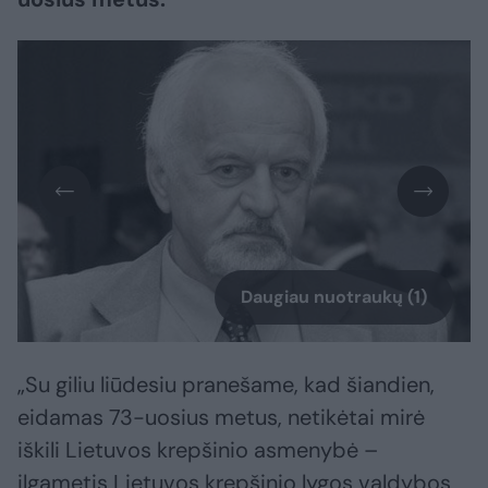
Daugiau nuotraukų (1)
„Su giliu liūdesiu pranešame, kad šiandien,
eidamas 73-uosius metus, netikėtai mirė
iškili Lietuvos krepšinio asmenybė –
ilgametis Lietuvos krepšinio lygos valdybos