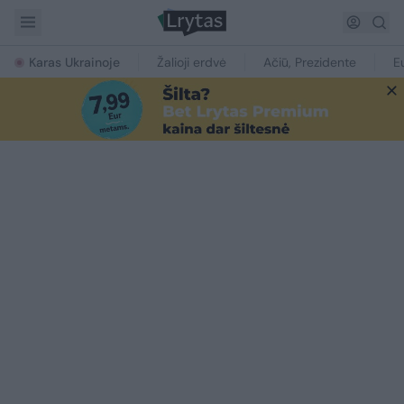
Karas Ukrainoje
Žalioji erdvė
Ačiū, Prezidente
E