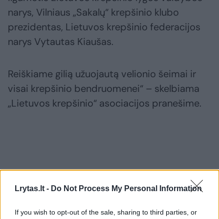
narys, Vilniaus „Sakalų“ krepšinio klubo
prezidentas, Lietuvos krepšinio federacijos
narys Vytautas Kiaušas.
Reiškiame gilią užuojautą velionio šeimai ir
visai krepšinio bendruomenei“ – skelbiama
„Lietuvos krepšinio“ asociacijos pranešime.
Lrytas.lt -
Do Not Process My Personal Information
If you wish to opt-out of the sale, sharing to third parties, or