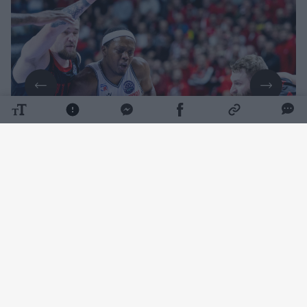
Daugiau nuotraukų (7)
Vilniaus krepšinio gerbėjams šis amerikietis
jau pažįstamas iš tarpusavio kovų aikštelėje.
Atstovaudamas Emilijos Redžo „Reggiana“
klubui, C. Winstonas 2024–2025 m. sezono
FIBA Čempionų lygos rungtynėse Vilniuje į