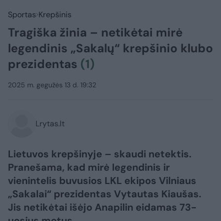
Sportas
Krepšinis
Tragiška žinia – netikėtai mirė
legendinis „Sakalų“ krepšinio klubo
prezidentas
(1)
2025 m. gegužės 13 d. 19:32
Lrytas.lt
Lietuvos krepšinyje – skaudi netektis.
Pranešama, kad mirė legendinis ir
vienintelis buvusios LKL ekipos Vilniaus
„Sakalai“ prezidentas Vytautas Kiaušas.
Jis netikėtai išėjo Anapilin eidamas 73-
uosius metus.