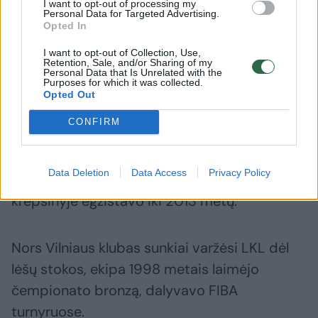
I want to opt-out of processing my
Personal Data for Targeted Advertising.
Opted In
I want to opt-out of Collection, Use,
Retention, Sale, and/or Sharing of my
Personal Data that Is Unrelated with the
Purposes for which it was collected.
Detalesnė informacija apie šarvojimo ir
Opted Out
laidojimo vietą bus paskelbta artimiausiomis
CONFIRM
dienomis.
Data Deletion
Data Access
Privacy Policy
„Sakalai“ su V.Kiaušu priešakyje Lietuvos
krepšinyje egzistavo iki 2013 metų.
Nors Vilniaus klubas sunkiai varžėsi LKL dėl
lėšų stokos, ekipa 1998 metais laimėjo
čempionato bronzą, dalyvavo FIBA
turnyruose.