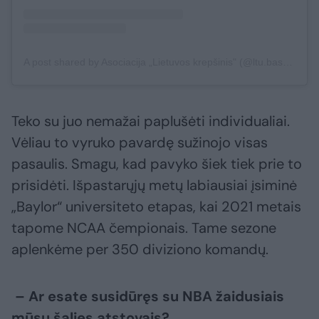
A post shared by Asociacija „Lietuvos krepšinis" (@ltu.basketball)
Teko su juo nemažai paplušėti individualiai.
Vėliau to vyruko pavardę sužinojo visas
pasaulis. Smagu, kad pavyko šiek tiek prie to
prisidėti. Išpastarųjų metų labiausiai įsiminė
„Baylor“ universiteto etapas, kai 2021 metais
tapome NCAA čempionais. Tame sezone
aplenkėme per 350 diviziono komandų.
– Ar esate susidūręs su NBA žaidusiais
mūsų šalies atstovais?