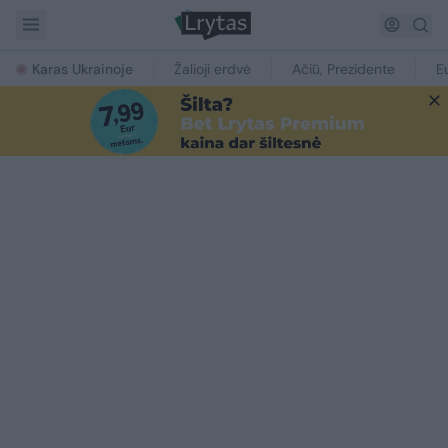
Karas Ukrainoje
Žalioji erdvė
Ačiū, Prezidente
E