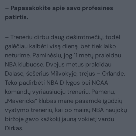
– Papasakokite apie savo profesines
patirtis.
– Treneriu dirbu daug dešimtmečių, todėl
galėčiau kalbėti visą dieną, bet tiek laiko
neturime. Paminėsiu, jog 11 metų praleidau
NBA klubuose. Dvejus metus praleidau
Dalase, šešerius Milvokyje, trejus – Orlande.
Teko padirbėti NBA D lygos bei NCAA
komandų vyriausiuoju treneriu. Pamenu,
„Mavericks“ klubas mane pasamdė įgūdžių
vystymo treneriu, kai po mainų NBA naujokų
biržoje gavo kažkokį jauną vokietį vardu
Dirkas.