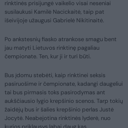
rinktinės prisijungė vaikelio visai neseniai
susilaukusi Kamilė Nacickaitė, taip pat
išeivijoje užaugusi Gabrielė Nikitinaitė.
Po ankstesnių fiasko atrankose smagu bent
jau matyti Lietuvos rinktinę pagaliau
čempionate. Ten, kur ji ir turi būti.
Bus įdomu stebėti, kaip rinktinei seksis
pasiruošime ir čempionate, kadangi daugeliui
tai bus pirmasis toks pasirodymas ant
aukščiausio lygio krepšinio scenos. Tarp tokių
žaidėjų bus ir šalies krepšinio perlas Justė
Jocytė. Neabejotina rinktinės lyderė, nuo
kurios priklausys labai daug kas.