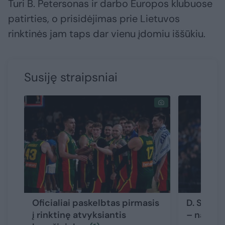
Turi B. Petersonas ir darbo Europos klubuose
patirties, o prisidėjimas prie Lietuvos
rinktinės jam taps dar vienu įdomiu iššūkiu.
Susiję straipsniai
Oficialiai paskelbtas pirmasis
D. Songa
į rinktinę atvyksiantis
– naujas