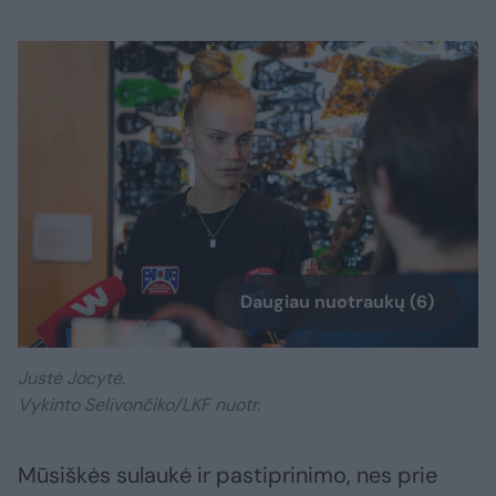
Daugiau nuotraukų (6)
Justė Jocytė.
Vykinto Selivončiko/LKF nuotr.
Mūsiškės sulaukė ir pastiprinimo, nes prie