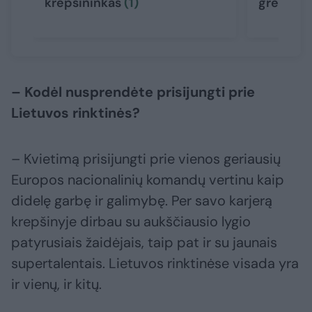
krepšininkas
(1)
gresia r
– Kodėl nusprendėte prisijungti prie
Lietuvos rinktinės?
– Kvietimą prisijungti prie vienos geriausių
Europos nacionalinių komandų vertinu kaip
didelę garbę ir galimybę. Per savo karjerą
krepšinyje dirbau su aukščiausio lygio
patyrusiais žaidėjais, taip pat ir su jaunais
supertalentais. Lietuvos rinktinėse visada yra
ir vienų, ir kitų.