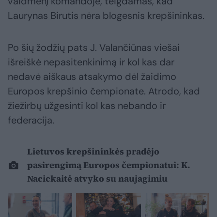
vaidmenį komandoje, teigdamas, kad
Laurynas Birutis nėra blogesnis krepšininkas.
Po šių žodžių pats J. Valančiūnas viešai
išreiškė nepasitenkinimą ir kol kas dar
nedavė aiškaus atsakymo dėl žaidimo
Europos krepšinio čempionate. Atrodo, kad
žiežirbų užgesinti kol kas nebando ir
federacija.
Lietuvos krepšininkės pradėjo
pasirengimą Europos čempionatui: K.
Nacickaitė atvyko su naujagimiu