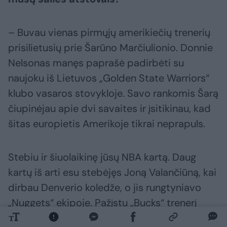
– Buvau vienas pirmųjų amerikiečių trenerių
prisilietusių prie Šarūno Marčiulionio. Donnie
Nelsonas manęs paprašė padirbėti su
naujoku iš Lietuvos „Golden State Warriors“
klubo vasaros stovykloje. Savo rankomis Šarą
čiupinėjau apie dvi savaites ir įsitikinau, kad
šitas europietis Amerikoje tikrai neprapuls.
Stebiu ir šiuolaikinę jūsų NBA kartą. Daug
kartų iš arti esu stebėjęs Joną Valančiūną, kai
dirbau Denverio koledže, o jis rungtyniavo
„Nuggets“ ekipoje. Pažįstu „Bucks“ trenerį
Taylorą Jenkinsą, todėl domėjausi Kasparo