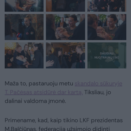
Maža to, pastaruoju metu
skandalo sūkuryje
T. Pačėsas atsidūrė dar kartą.
Tiksliau, jo
dalinai valdoma įmonė.
Primename, kad, kaip tikino LKF prezidentas
M.Balčiūnas, federacija užsimojo didinti