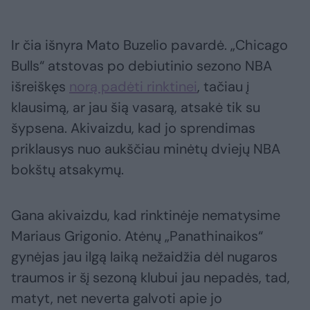
Ir čia išnyra Mato Buzelio pavardė. „Chicago
Bulls“ atstovas po debiutinio sezono NBA
išreiškęs
norą padėti rinktinei
, tačiau į
klausimą, ar jau šią vasarą, atsakė tik su
šypsena. Akivaizdu, kad jo sprendimas
priklausys nuo aukščiau minėtų dviejų NBA
bokštų atsakymų.
Gana akivaizdu, kad rinktinėje nematysime
Mariaus Grigonio. Atėnų „Panathinaikos“
gynėjas jau ilgą laiką nežaidžia dėl nugaros
traumos ir šį sezoną klubui jau nepadės, tad,
matyt, net neverta galvoti apie jo