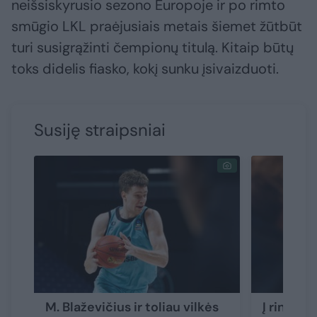
neišsiskyrusio sezono Europoje ir po rimto
smūgio LKL praėjusiais metais šiemet žūtbūt
turi susigrąžinti čempionų titulą. Kitaip būtų
toks didelis fiasko, kokį sunku įsivaizduoti.
Susiję straipsniai
M. Blaževičius ir toliau vilkės
Į rinktin