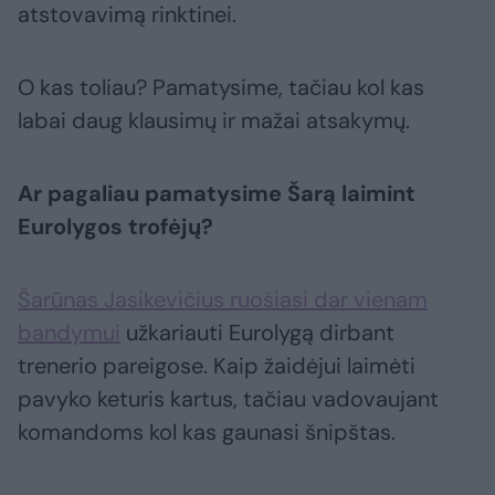
atstovavimą rinktinei.
O kas toliau? Pamatysime, tačiau kol kas
labai daug klausimų ir mažai atsakymų.
Ar pagaliau pamatysime Šarą laimint
Eurolygos trofėjų?
Šarūnas Jasikevičius ruošiasi dar vienam
bandymui
užkariauti Eurolygą dirbant
trenerio pareigose. Kaip žaidėjui laimėti
pavyko keturis kartus, tačiau vadovaujant
komandoms kol kas gaunasi šnipštas.