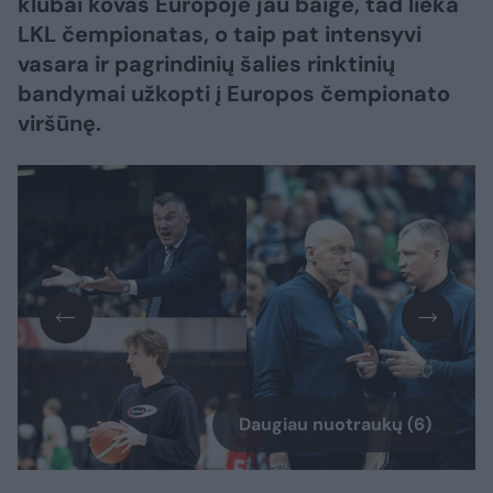
klubai kovas Europoje jau baigė, tad lieka
LKL čempionatas, o taip pat intensyvi
vasara ir pagrindinių šalies rinktinių
bandymai užkopti į Europos čempionato
viršūnę.
Daugiau nuotraukų (6)