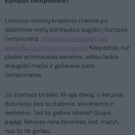
Europos čempionate?
Lietuvos moterų krepšinio rinktinė po
dešimties metų pertraukos sugrįžo į Europos
čempionatą.
Mūsiškės pirmadienį jau
susirinko į treniruočių stovyklą
Klaipėdoje, kur
plušės artimiausias savaites, vėliau laukia
draugiški mačai ir galiausiai pats
čempionatas.
Jis startuos birželio 18-ąją dieną, o lietuvės
Bolonijoje žais su italėmis, slovėnėmis ir
serbėmis. Tad ko galima tikėtis? Grupė
pajėgi, lietuvės nėra favoritės, bet, matyt,
nuo to tik geriau.