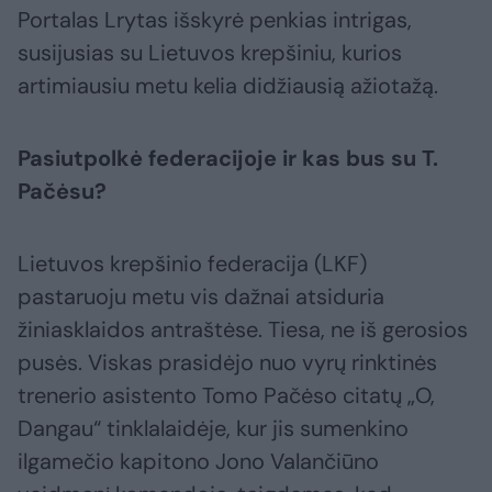
Portalas Lrytas išskyrė penkias intrigas,
susijusias su Lietuvos krepšiniu, kurios
artimiausiu metu kelia didžiausią ažiotažą.
Pasiutpolkė federacijoje ir kas bus su T.
Pačėsu?
Lietuvos krepšinio federacija (LKF)
pastaruoju metu vis dažnai atsiduria
žiniasklaidos antraštėse. Tiesa, ne iš gerosios
pusės. Viskas prasidėjo nuo vyrų rinktinės
trenerio asistento Tomo Pačėso citatų „O,
Dangau“ tinklalaidėje, kur jis sumenkino
ilgamečio kapitono Jono Valančiūno