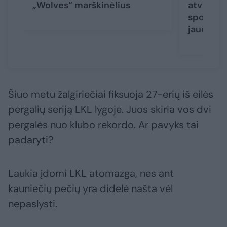
„Wolves“ marškinėlius
atvykusi 
sportavau
jaučiuosi
Šiuo metu žalgiriečiai fiksuoja 27-erių iš eilės
pergalių seriją LKL lygoje. Juos skiria vos dvi
pergalės nuo klubo rekordo. Ar pavyks tai
padaryti?
Laukia įdomi LKL atomazga, nes ant
kauniečių pečių yra didelė našta vėl
nepaslysti.