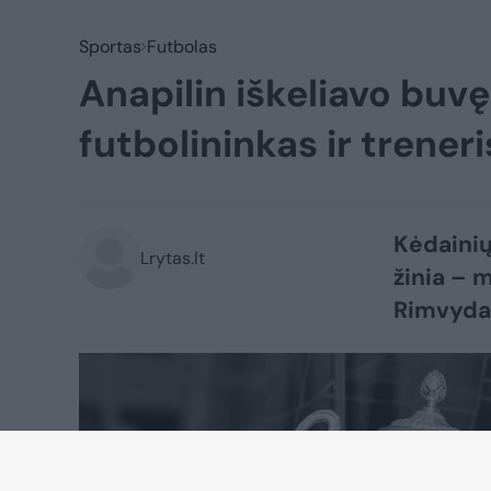
Sportas
Futbolas
Anapilin iškeliavo buv
futbolininkas ir treneri
Kėdainių
Lrytas.lt
žinia – 
Rimvyda