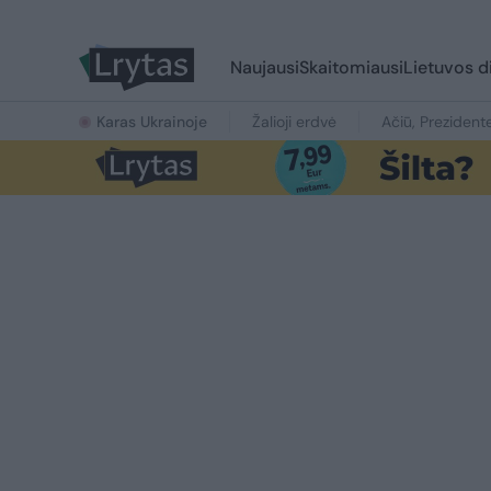
Naujausi
Skaitomiausi
Lietuvos d
Karas Ukrainoje
Žalioji erdvė
Ačiū, Prezident