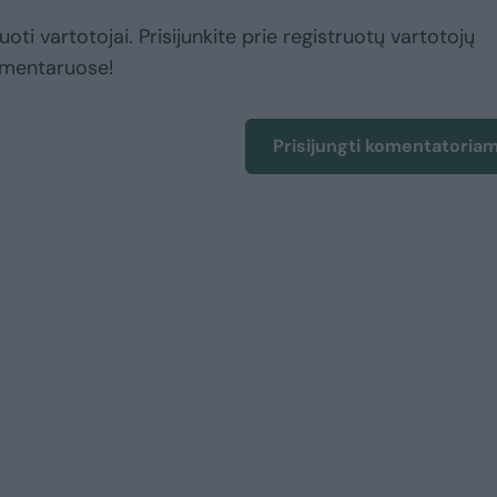
uoti vartotojai. Prisijunkite prie registruotų vartotojų
omentaruose!
Prisijungti komentatoria