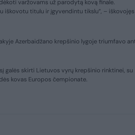
dėkoti varžovams už parodytą kovą finale.
škovotu titulu ir įgyvendintu tikslu“, – iškovojęs
šakyje Azerbaidžano krepšinio lygoje triumfavo an
 galės skirti Lietuvos vyrų krepšinio rinktinei, su
adės kovas Europos čempionate.