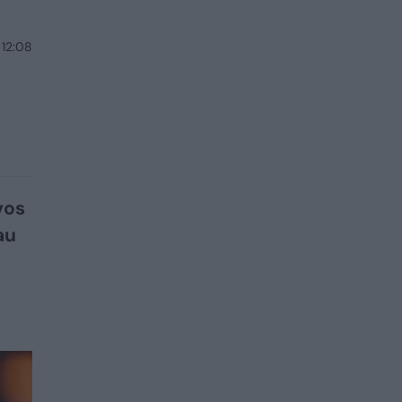
 12:08
vos
au