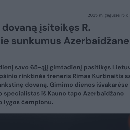
2025 m. gegužės 15 d.
 dovaną įsiteikęs R.
apie sunkumus Azerbaidžane
dienį savo 65-ąjį gimtadienį pasitikęs Lietu
pšinio rinktinės treneris Rimas Kurtinaitis s
šankstinę dovaną. Gimimo dienos išvakarėse
o specialistas iš Kauno tapo Azerbaidžano
o lygos čempionu.