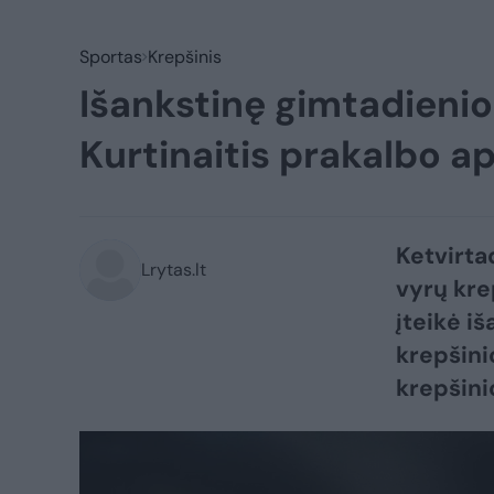
Sportas
Krepšinis
Išankstinę gimtadienio
Kurtinaitis prakalbo 
Ketvirta
Lrytas.lt
vyrų kre
įteikė i
krepšini
krepšini