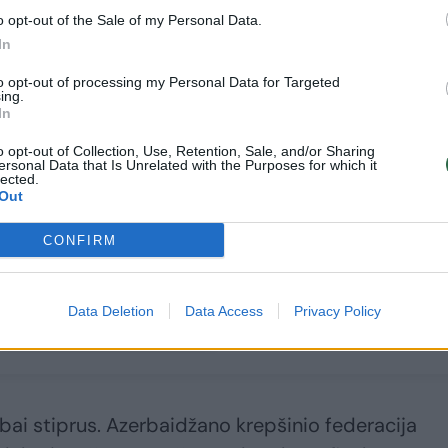
o opt-out of the Sale of my Personal Data.
In
to opt-out of processing my Personal Data for Targeted
ing.
In
o opt-out of Collection, Use, Retention, Sale, and/or Sharing
ersonal Data that Is Unrelated with the Purposes for which it
lected.
Out
Ant NBA slenksčio
Aiškėja, kiek laiko
esantis K. Jakučionis:
nežais sunkią traumą
CONFIRM
„Nesi tikras
patyręs „Celtics“
krepšininkas, jei
lyderis
nesvajoji žaisti NBA“
Data Deletion
Data Access
Privacy Policy
ai stiprus. Azerbaidžano krepšinio federacija