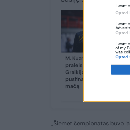
I want t
Opted 
I want 
Advertis
Opted 
I want t
of my P
was col
Opted 
M. Kuzminskas
praleis antrąjį
Graikijos lygos
pusfinalio serijos
mačą
„Šiemet čempionatas buvo lab