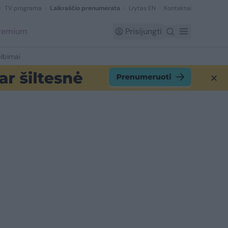
TV programa
Laikraščio prenumerata
Lrytas EN
Kontaktai
Premium
Prisijungti
lbimai