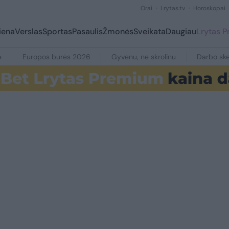
Orai
Lrytas.tv
Horoskopai
iena
Verslas
Sportas
Pasaulis
Žmonės
Sveikata
Daugiau
Lrytas 
e
Europos burės 2026
Gyvenu, ne skrolinu
Darbo ske