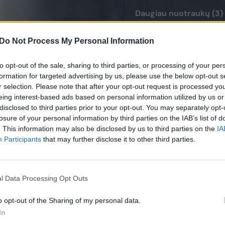
Daugiau nuotraukų (3)
Do Not Process My Personal Information
nėse lietuvio treniruojamas Baku „Sabah“ klubas
to opt-out of the sale, sharing to third parties, or processing of your per
:17, 13:16, 30:29, 18:16) įveikė to paties miesto
formation for targeted advertising by us, please use the below opt-out s
ių pergalių laimėjo 4:2.
r selection. Please note that after your opt-out request is processed y
eing interest-based ads based on personal information utilized by us or
disclosed to third parties prior to your opt-out. You may separately opt-
klėtiniai pirmavo 2:0, tačiau „Nefči“ po to laimėjo 
losure of your personal information by third parties on the IAB’s list of
. This information may also be disclosed by us to third parties on the
IA
os rezultatą.
Participants
that may further disclose it to other third parties.
ų pareikalavusiai finalo serijai kaunietis kiek
ė, kad šiemet apginti titulą buvo sunku.
l Data Processing Opt Outs
o opt-out of the Sharing of my personal data.
In