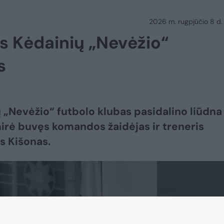
2026 m. rugpjūčio 8 d.
ęs Kėdainių „Nevėžio“
s
 „Nevėžio“ futbolo klubas pasidalino liūdna
mirė buvęs komandos žaidėjas ir treneris
s Kišonas.