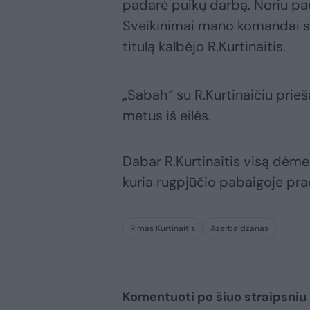
padarė puikų darbą. Noriu pa
Sveikinimai mano komandai su i
titulą kalbėjo R.Kurtinaitis.
„Sabah“ su R.Kurtinaičiu prie
metus iš eilės.
Dabar R.Kurtinaitis visą dėmesį
kuria rugpjūčio pabaigoje pr
Rimas Kurtinaitis
Azerbaidžanas
Komentuoti po šiuo straipsniu