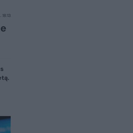
 18:13
me
ės
etą.