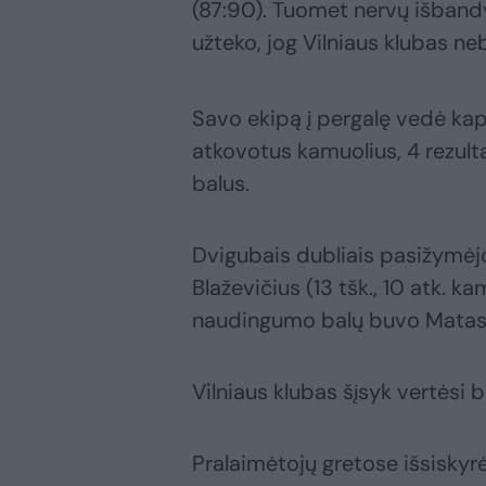
(87:90). Tuomet nervų išband
užteko, jog Vilniaus klubas ne
Savo ekipą į pergalę vedė kap
atkovotus kamuolius, 4 rezul
balus.
Dvigubais dubliais pasižymėjo A
Blaževičius (13 tšk., 10 atk. ka
naudingumo balų buvo Matas 
Vilniaus klubas šįsyk vertėsi 
Pralaimėtojų gretose išsiskyrė