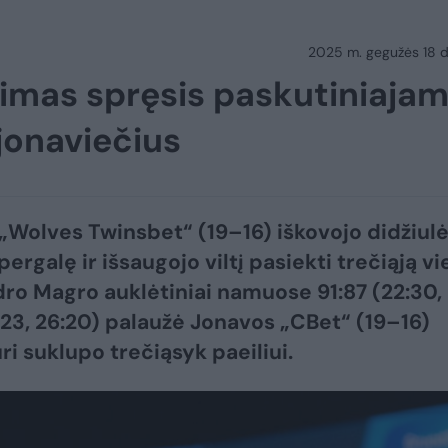
2025 m. gegužės 18 d.
simas spręsis paskutiniaja
 jonaviečius
 „Wolves Twinsbet“ (19–16) iškovojo didžiul
ergalę ir išsaugojo viltį pasiekti trečiąją vi
ro Magro auklėtiniai namuose 91:87 (22:30,
4:23, 26:20) palaužė Jonavos „CBet“ (19–16)
ri suklupo trečiąsyk paeiliui.