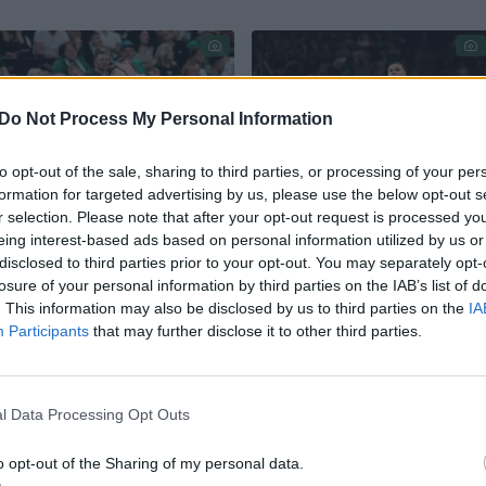
Do Not Process My Personal Information
to opt-out of the sale, sharing to third parties, or processing of your per
formation for targeted advertising by us, please use the below opt-out s
Po pergalės A.
T. Sedekerskis kukliai
r selection. Please note that after your opt-out request is processed y
Trinchieri kalbėjo ne
prisidėjo prie klubo
eing interest-based ads based on personal information utilized by us or
tik apie „Žalgirį“, bet
pergalės
disclosed to third parties prior to your opt-out. You may separately opt-
losure of your personal information by third parties on the IAB’s list of
ir „Euroviziją“: turėjo
. This information may also be disclosed by us to third parties on the
IA
pastabų lietuviams
Participants
that may further disclose it to other third parties.
l Data Processing Opt Outs
o opt-out of the Sharing of my personal data.
rungtyniaus namuose: „Wolves Twinsbet“ priims