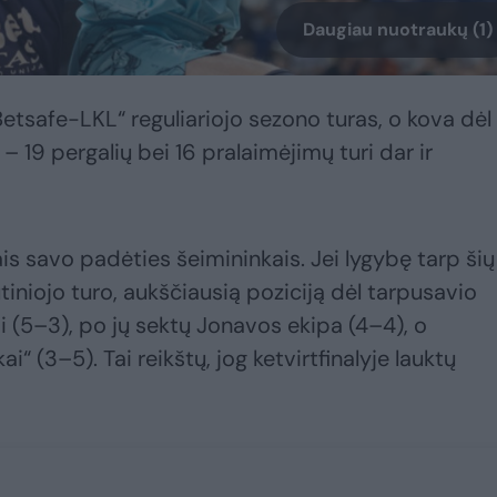
Daugiau nuotraukų (1)
Betsafe-LKL“ reguliariojo sezono turas, o kova dėl
 – 19 pergalių bei 16 pralaimėjimų turi dar ir
kais savo padėties šeimininkais. Jei lygybę tarp šių
utiniojo turo, aukščiausią poziciją dėl tarpusavio
i (5–3), po jų sektų Jonavos ekipa (4–4), o
lkai“ (3–5). Tai reikštų, jog ketvirtfinalyje lauktų