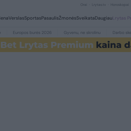
Orai
Lrytas.tv
Horoskopai
iena
Verslas
Sportas
Pasaulis
Žmonės
Sveikata
Daugiau
Lrytas 
e
Europos burės 2026
Gyvenu, ne skrolinu
Darbo ske