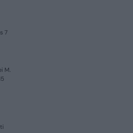
s 7
ei M.
15
ti