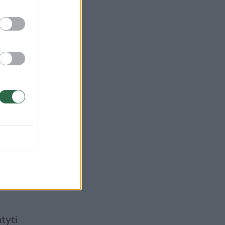
et“
sako
ikėsi
au
tyti