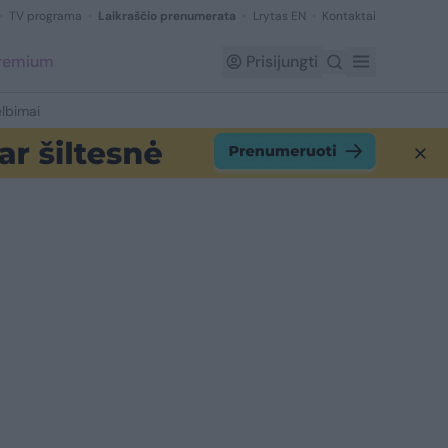
TV programa
Laikraščio prenumerata
Lrytas EN
Kontaktai
Premium
Prisijungti
lbimai