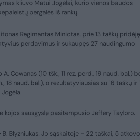
ymas kliuvo Matui Jogėlai, kurio vienos baudos
bepaleistų pergalės iš rankų.
itonas Regimantas Miniotas, prie 13 taškų pridėję
tatyvius perdavimus ir sukaupęs 27 naudingumo
. Cowanas (10 tšk., 11 rez. perd., 19 naud. bal.) b
m., 18 naud. bal.), o rezultatyviausias su 16 taškų ir 
Jogėla.
be kojos sausgyslę pasitempusio Jeffery Tayloro.
 B. Blyzniukas. Jo sąskaitoje – 22 taškai, 5 atkovo