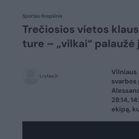
Sportas
Krepšinis
Trečiosios vietos klau
ture – „vilkai“ palaužė
Vilniaus
Lrytas.lt
svarbos p
Alessand
28:14, 1
ekipą, ku