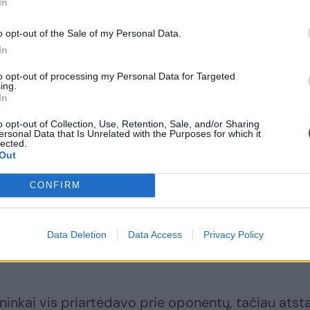
In
, „CBet“ pasitiks Klaipėdos „Neptūną“, o „7bet-
o opt-out of the Sale of my Personal Data.
 „Uniclub Bet-Juventus“.
In
to opt-out of processing my Personal Data for Targeted
 žadanti svečiams, kurie vieną po kito smaigstė
ing.
In
ikrovė dviženklę persvarą (17:7). Šaltas dušas
itai priartėjo per vieną metimą (18:21), tačiau „CB
o opt-out of Collection, Use, Retention, Sale, and/or Sharing
ersonal Data that Is Unrelated with the Purposes for which it
iau – 30:22.
lected.
Out
CONFIRM
 iškart perėmė iniciatyvą ir pelnė 10 taškų be at
ė koja kojon, tačiau priekyje nedideliu skirtumu la
ko turėdami pusšimtį taškų ir būdami šiek tiek arči
Data Deletion
Data Access
Privacy Policy
inkai vis priartėdavo prie oponentų, tačiau atsta