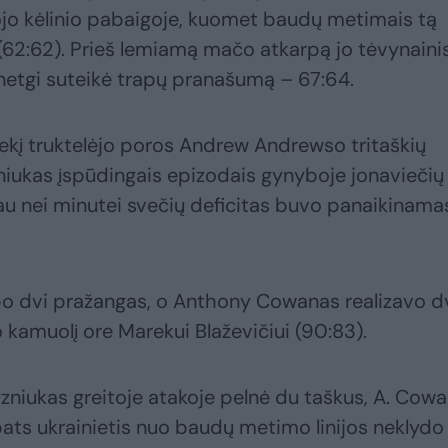
ojo kėlinio pabaigoje, kuomet baudų metimais tą
62:62). Prieš lemiamą mačo atkarpą jo tėvynaini
 netgi suteikė trapų pranašumą – 67:64.
riekį truktelėjo poros Andrew Andrewso tritaškių
lyzniukas įspūdingais epizodais gynyboje jonaviečių v
giau nei minutei svečių deficitas buvo panaikinama
rbo dvi pražangas, o Anthony Cowanas realizavo d
kamuolį ore Marekui Blaževičiui (90:83).
yzniukas greitoje atakoje pelnė du taškus, A. Cow
pats ukrainietis nuo baudų metimo linijos neklydo