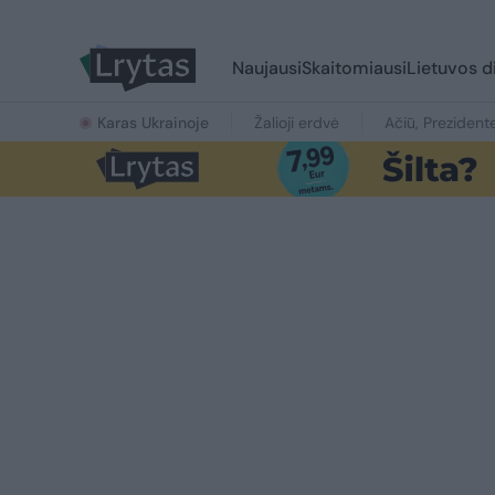
Naujausi
Skaitomiausi
Lietuvos d
Karas Ukrainoje
Žalioji erdvė
Ačiū, Prezident