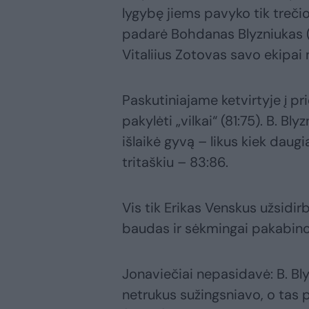
lygybę jiems pavyko tik treči
padarė Bohdanas Blyzniukas (
Vitaliius Zotovas savo ekipai
Paskutiniajame ketvirtyje į p
pakylėti „vilkai“ (81:75). B. B
išlaikė gyvą – likus kiek dau
tritaškiu – 83:86.
Vis tik Erikas Venskus užsidi
baudas ir sėkmingai pakabino 
Jonaviečiai nepasidavė: B. Bl
netrukus sužingsniavo, o tas 