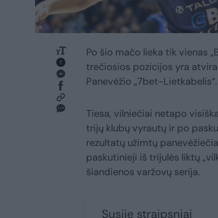
Po šio mačo lieka tik vienas „
trečiosios pozicijos yra atvira
Panevėžio „7bet-Lietkabelis“.
Tiesa, vilniečiai netapo visiš
trijų klubų vyrautų ir po pask
rezultatų užimtų panevėžiečia
paskutinieji iš trijulės liktų „vi
šiandienos varžovų serija.
Susiję straipsniai