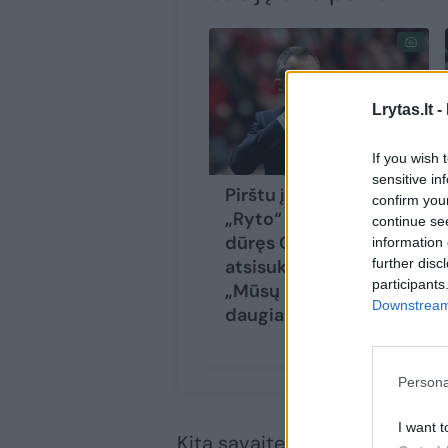
Lrytas.lt -
If you wish 
sensitive in
Pirštu į kritusio
confirm you
„Ryto“ problemą
continue se
dūręs G. Žibėnas
information 
further disc
atsisuko į tribūnas:
participants
„Mūsų sirgaliai verti
Downstream 
daugiau“
(1)
Persona
I want t
Kitą savaitę visi šie klubai 