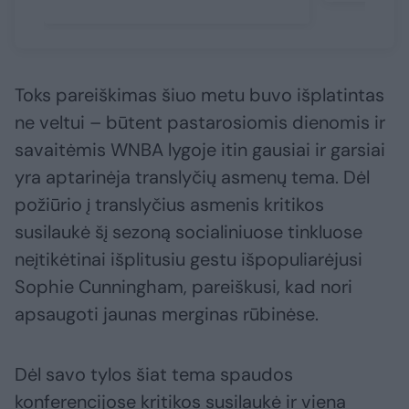
Toks pareiškimas šiuo metu buvo išplatintas
ne veltui – būtent pastarosiomis dienomis ir
savaitėmis WNBA lygoje itin gausiai ir garsiai
yra aptarinėja translyčių asmenų tema. Dėl
požiūrio į translyčius asmenis kritikos
susilaukė šį sezoną socialiniuose tinkluose
neįtikėtinai išplitusiu gestu išpopuliarėjusi
Sophie Cunningham, pareiškusi, kad nori
apsaugoti jaunas merginas rūbinėse.
Dėl savo tylos šiat tema spaudos
konferencijose kritikos susilaukė ir viena