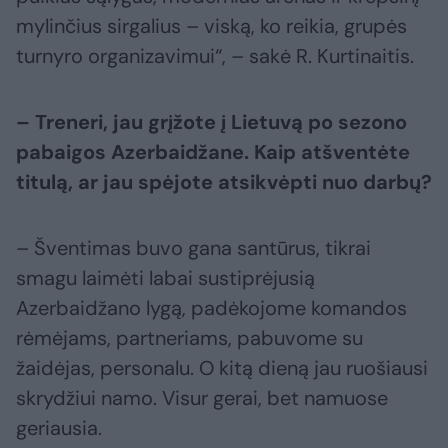
mylinčius sirgalius – viską, ko reikia, grupės
turnyro organizavimui“, – sakė R. Kurtinaitis.
– Treneri, jau grįžote į Lietuvą po sezono
pabaigos Azerbaidžane. Kaip atšventėte
titulą, ar jau spėjote atsikvėpti nuo darbų?
– Šventimas buvo gana santūrus, tikrai
smagu laimėti labai sustiprėjusią
Azerbaidžano lygą, padėkojome komandos
rėmėjams, partneriams, pabuvome su
žaidėjas, personalu. O kitą dieną jau ruošiausi
skrydžiui namo. Visur gerai, bet namuose
geriausia.