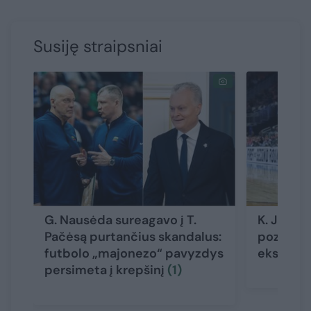
Susiję straipsniai
G. Nausėda sureagavo į T.
K. Jakuč
Pačėsą purtančius skandalus:
pozicija
futbolo „majonezo“ pavyzdys
ekspertų
persimeta į krepšinį
(1)