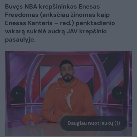
Buvęs NBA krepšininkas Enesas
Freedomas (anksčiau žinomas kaip
Enesas Kanteris – red.) penktadienio
vakarą sukėlė audrą JAV krepšinio
pasaulyje.
Daugiau nuotraukų (1)