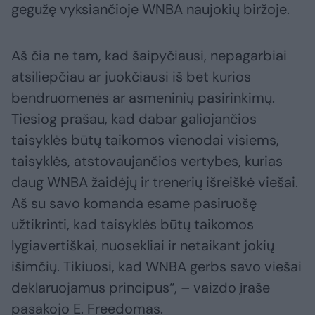
gegužę vyksiančioje WNBA naujokių biržoje.
Aš čia ne tam, kad šaipyčiausi, nepagarbiai
atsiliepčiau ar juokčiausi iš bet kurios
bendruomenės ar asmeninių pasirinkimų.
Tiesiog prašau, kad dabar galiojančios
taisyklės būtų taikomos vienodai visiems,
taisyklės, atstovaujančios vertybes, kurias
daug WNBA žaidėjų ir trenerių išreiškė viešai.
Aš su savo komanda esame pasiruošę
užtikrinti, kad taisyklės būtų taikomos
lygiavertiškai, nuosekliai ir netaikant jokių
išimčių. Tikiuosi, kad WNBA gerbs savo viešai
deklaruojamus principus“, – vaizdo įraše
pasakojo E. Freedomas.