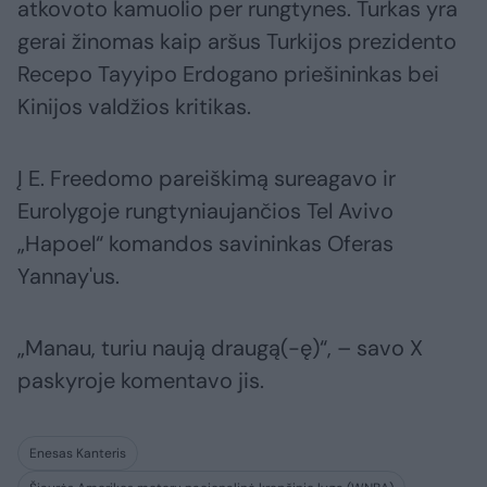
atkovoto kamuolio per rungtynes. Turkas yra
gerai žinomas kaip aršus Turkijos prezidento
Recepo Tayyipo Erdogano priešininkas bei
Kinijos valdžios kritikas.
Į E. Freedomo pareiškimą sureagavo ir
Eurolygoje rungtyniaujančios Tel Avivo
„Hapoel“ komandos savininkas Oferas
Yannay'us.
„Manau, turiu naują draugą(-ę)“, – savo X
paskyroje komentavo jis.
Enesas Kanteris