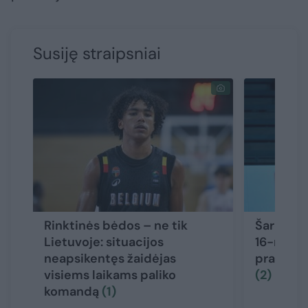
Susiję straipsniai
Rinktinės bėdos – ne tik
Šaro sūn
Lietuvoje: situacijos
16-mečia
neapsikentęs žaidėjas
pradėjo
visiems laikams paliko
(2)
komandą
(1)