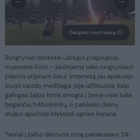
Daugiau nuotraukų (1)
Rungtynes netikėtai užklupo prapliupusi
musoninė liūtis – žaidėjams teko rungtyniauti
pilantis stipriam lietui. Internetą jau apskriejo
šiurpi vaizdo medžiaga: joje užfiksuota, kaip
galingas žaibo kirtis smogia į žemę visai šalia
bėgančių futbolininkų, o pakilusio dūmų
stulpo apačioje blyksteli ugnies liepsna.
Tiesiai į žaibo iškrovos zoną patekusiam 24-