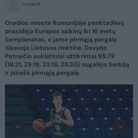
Lrytas.lt
Oradios mieste Rumunijoje penktadienį
prasidėjo Europos vaikinų iki 16 metų
čempionatas, o jame pirmąją pergalę
iškovojo Lietuvos rinktinė. Dovydo
Petraičio auklėtiniai užtikrintai 95:79
(18:21, 29:19, 23:19, 25:20) nugalėjo Serbiją
ir įsirašė pirmąją pergalę.