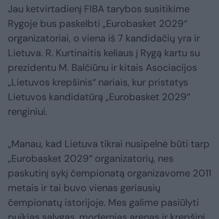
Jau ketvirtadienį FIBA tarybos susitikime
Rygoje bus paskelbti „Eurobasket 2029“
organizatoriai, o viena iš 7 kandidačių yra ir
Lietuva. R. Kurtinaitis keliaus į Rygą kartu su
prezidentu M. Balčiūnu ir kitais Asociacijos
„Lietuvos krepšinis“ nariais, kur pristatys
Lietuvos kandidatūrą „Eurobasket 2029“
renginiui.
„Manau, kad Lietuva tikrai nusipelnė būti tarp
„Eurobasket 2029“ organizatorių, nes
paskutinį sykį čempionatą organizavome 2011
metais ir tai buvo vienas geriausių
čempionatų istorijoje. Mes galime pasiūlyti
puikias sąlygas, modernias arenas ir krepšinį