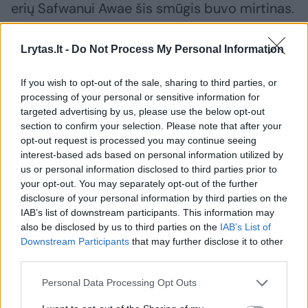
erių Safwanui Awae šis smūgis buvo mirtinas.
Jaunam vyrui sukniubus ant vejos į aikštę
puolė žiūrovai, desperatiškai bandę jį gaivinti.
Lrytas.lt -
Do Not Process My Personal Information
If you wish to opt-out of the sale, sharing to third parties, or
Į įvykio vietą skubiai atvyko operatyviosios
processing of your personal or sensitive information for
targeted advertising by us, please use the below opt-out
tarnybos. Suteikę pirmąją pagalbą medikai
section to confirm your selection. Please note that after your
nukentėjusįjį išvežė į ligoninę, tačiau jo
opt-out request is processed you may continue seeing
gyvybės išgelbėti nepavyko. Vėliau policija
interest-based ads based on personal information utilized by
us or personal information disclosed to third parties prior to
oficialiai patvirtino futbolininko mirtį.
your opt-out. You may separately opt-out of the further
disclosure of your personal information by third parties on the
IAB’s list of downstream participants. This information may
also be disclosed by us to third parties on the
IAB’s List of
Susiję straipsniai
Downstream Participants
that may further disclose it to other
third parties.
Personal Data Processing Opt Outs