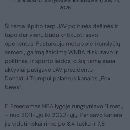
— Genevieve Gluck (@WomenReadWomen)
July 23,
2026
Ši tema išplito tarp JAV politinės dešinės ir
tapo dar vienu būdu kritikuoti savo
oponentus. Pastaruoju metu apie translyčių
asmenų galimą žaidimą WNBA diskutavo ir
politinės, ir sporto laidos, o šią temą gana
aktyviai pasigavo JAV prezidento
Donaldui Trumpui palankus kanalas „Fox
News“.
E. Freedomas NBA lygoje rungtyniavo 11 metų
– nuo 2011-ųjų iki 2022-ųjų. Per savo karjerą
jis vidutiniškai rinko po 8,4 taško ir 7,8