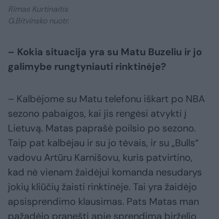
Rimas Kurtinaitis
G.Bitvinsko nuotr.
– Kokia situacija yra su Matu Buzeliu ir jo
galimybe rungtyniauti rinktinėje?
– Kalbėjome su Matu telefonu iškart po NBA
sezono pabaigos, kai jis rengėsi atvykti į
Lietuvą. Matas paprašė poilsio po sezono.
Taip pat kalbėjau ir su jo tėvais, ir su „Bulls“
vadovu Artūru Karnišovu, kuris patvirtino,
kad nė vienam žaidėjui komanda nesudarys
jokių kliūčių žaisti rinktinėje. Tai yra žaidėjo
apsisprendimo klausimas. Pats Matas man
pažadėjo pranešti apie sprendimą birželio