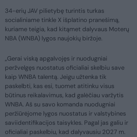
34-erių JAV pilietybę turintis turkas
socialiniame tinkle X išplatino pranešimą,
kuriame teigia, kad kitąmet dalyvaus Moterų
NBA (WNBA) lygos naujokių biržoje.
„Gerai viską apgalvojęs ir nuodugniai
peržvelgęs nuostatus oficialiai skelbiu save
kaip WNBA talentą. Jeigu užtenka tik
paskelbti, kas esi, tuomet atitinku visus
būtinus reikalavimus, kad galėčiau varžytis
WNBA. Aš su savo komanda nuodugniai
peržiūrėjome lygos nuostatus ir valstybines
saviidentifikacijos taisykles. Pagal jas galiu ir
oficialiai paskelbiu, kad dalyvausiu 2027 m.