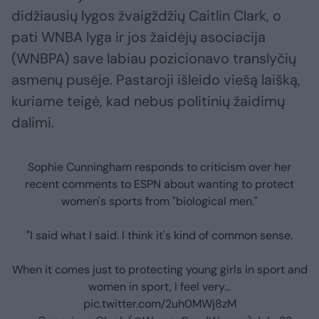
didžiausių lygos žvaigždžių Caitlin Clark, o
pati WNBA lyga ir jos žaidėjų asociacija
(WNBPA) save labiau pozicionavo translyčių
asmenų pusėje. Pastaroji išleido viešą laišką,
kuriame teigė, kad nebus politinių žaidimų
dalimi.
Sophie Cunningham responds to criticism over her
recent comments to ESPN about wanting to protect
women's sports from "biological men."
"I said what I said. I think it's kind of common sense.
When it comes just to protecting young girls in sport and
women in sport, I feel very…
pic.twitter.com/2uh0MWj8zM