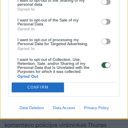
I want to opt-out of the Sharing of my
personal data.
Opted In
I want to opt-out of the Sale of my
Personal Data.
Opted In
I want to opt-out of processing my
„Hajduk“ treneris žavėjosi
Varžovų 
Personal Data for Targeted Advertising.
lietuvių fanų elgesiu: „Buvau
nusilenkę
Opted In
nustebęs“
„Šiandie
I want to opt-out of Collection, Use,
reikia žai
Retention, Sale, and/or Sharing of my
Personal Data that Is Unrelated with the
Purposes for which it was collected.
Opted Out
CONFIRM
„Nors greitosios pagalbos komanda dėjo
visas įmanomas pastangas jį išgelbėti, nuo
Data Deletion
Data Access
Privacy Policy
patirtų sunkių traumų vaikinas mirė“, –
komentavo policijos viršininkas Thunas