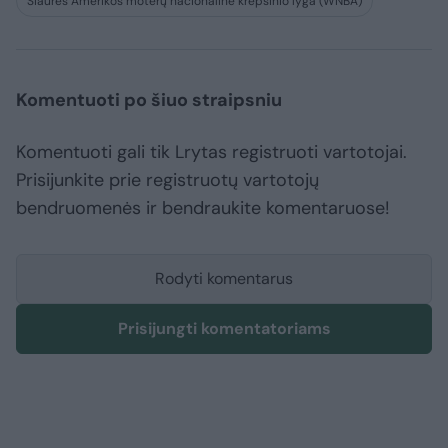
Šiaurės Amerikos moterų nacionalinė krepšinio lyga (WNBA)
Komentuoti po šiuo straipsniu
Komentuoti gali tik Lrytas registruoti vartotojai.
Prisijunkite prie registruotų vartotojų
bendruomenės ir bendraukite komentaruose!
Rodyti komentarus
Prisijungti komentatoriams