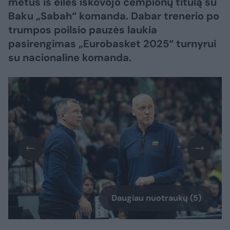
metus iš eilės iškovojo čempionų titulą su
Baku „Sabah“ komanda. Dabar trenerio po
trumpos poilsio pauzės laukia
pasirengimas „Eurobasket 2025“ turnyrui
su nacionaline komanda.
Daugiau nuotraukų (5)