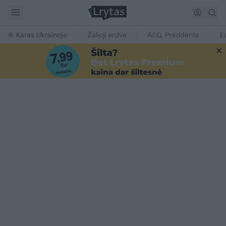
Karas Ukrainoje
Žalioji erdvė
Ačiū, Prezidente
E