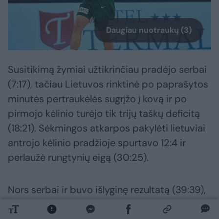
Daugiau nuotraukų (3)
Susitikimą žymiai užtikrinčiau pradėjo serbai
(7:17), tačiau Lietuvos rinktinė po paprašytos
minutės pertraukėlės sugrįžo į kovą ir po
pirmojo kėlinio turėjo tik trijų taškų deficitą
(18:21). Sėkmingos atkarpos pakylėti lietuviai
antrojo kėlinio pradžioje spurtavo 12:4 ir
perlaužė rungtynių eigą (30:25).
Nors serbai ir buvo išlyginę rezultatą (39:39),
lietuviai netrukus susigrąžino iniciatyvą ir
antrąją rungtynių pusę pasitiko turėdami jau