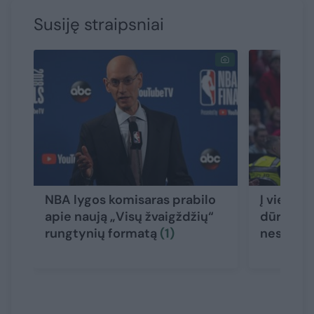
Susiję straipsniai
NBA lygos komisaras prabilo
Į vieną 
apie naują „Visų žvaigždžių“
dūręs G. 
rungtynių formatą
(1)
nesakė, 