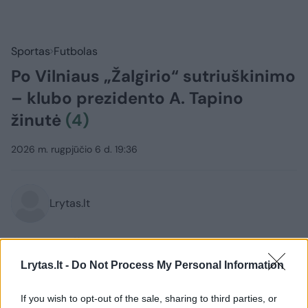
Sportas
Futbolas
Po Vilniaus „Žalgirio“ sutriuškinimo
– klubo prezidento A. Tapino
žinutė
(4)
2026 m. rugpjūčio 6 d. 19:36
Lrytas.lt
Vilniaus „Žalgirio“ futbolininkams
nepavyko sėkmingai pradėti trečiojo
Lrytas.lt -
Do Not Process My Personal Information
atrankos į UEFA Konferencijų lygos etapo.
If you wish to opt-out of the sale, sharing to third parties, or