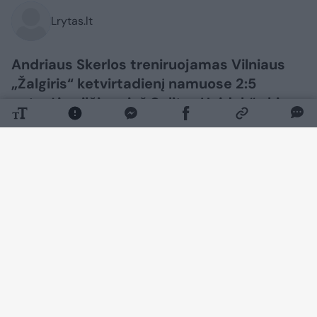
Lrytas.lt
Andriaus Skerlos treniruojamas Vilniaus
„Žalgiris“ ketvirtadienį namuose 2:5
neturėjo vilčių prieš Splito „Hajduk“ ekipą.
Lietuvos sostinės klubo strategui po
rungtynių liko tik nusilenkti prieš varžovų
talentą, tačiau tuo pačiu A. Skerla
pasidžiaugė ir pozityviais momentais.