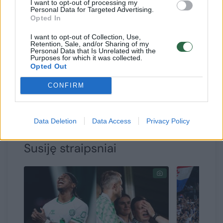
I want to opt-out of processing my
Personal Data for Targeted Advertising.
erdvėje pasidalino „Žalgirio“ klubo
Opted In
prezidentas Andrius Tapinas.
I want to opt-out of Collection, Use,
Retention, Sale, and/or Sharing of my
Personal Data that Is Unrelated with the
Purposes for which it was collected.
„Iš europinio lygio komandos gavom gerų
Opted Out
pamokų. Kurios žaidėjai ir individualiai
CONFIRM
stipresni, ir nedovanoja net mažiausios
klaidos, kurių šiandien buvo sočiai.
Data Deletion
Data Access
Privacy Policy
Susiję straipsniai