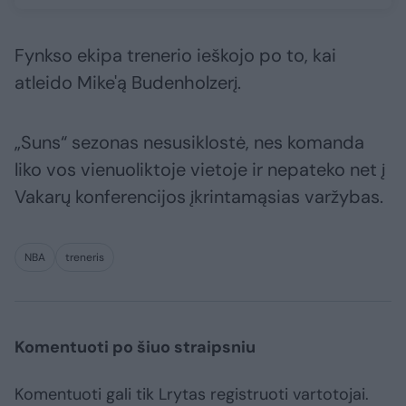
Fynkso ekipa trenerio ieškojo po to, kai
atleido Mike'ą Budenholzerį.
„Suns“ sezonas nesusiklostė, nes komanda
liko vos vienuoliktoje vietoje ir nepateko net į
Vakarų konferencijos įkrintamąsias varžybas.
NBA
treneris
Komentuoti po šiuo straipsniu
Komentuoti gali tik Lrytas registruoti vartotojai.