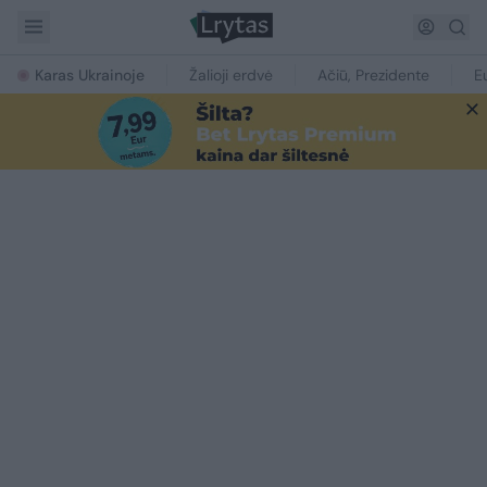
Karas Ukrainoje
Žalioji erdvė
Ačiū, Prezidente
E