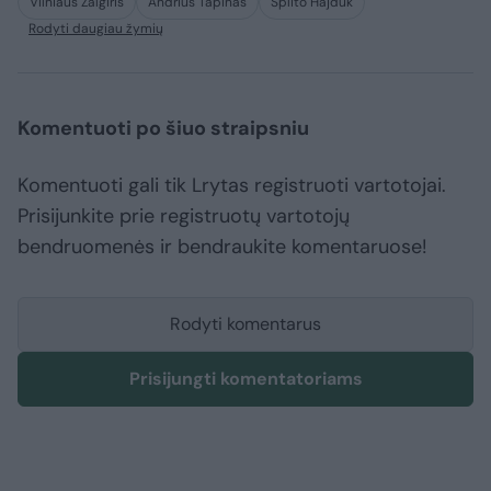
Vilniaus Žalgiris
Andrius Tapinas
Splito Hajduk
Rodyti daugiau žymių
Komentuoti po šiuo straipsniu
Komentuoti gali tik Lrytas registruoti vartotojai.
Prisijunkite prie registruotų vartotojų
bendruomenės ir bendraukite komentaruose!
Rodyti komentarus
Prisijungti komentatoriams