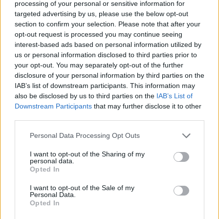
processing of your personal or sensitive information for
targeted advertising by us, please use the below opt-out
section to confirm your selection. Please note that after your
opt-out request is processed you may continue seeing
interest-based ads based on personal information utilized by
us or personal information disclosed to third parties prior to
your opt-out. You may separately opt-out of the further
disclosure of your personal information by third parties on the
IAB’s list of downstream participants. This information may
also be disclosed by us to third parties on the
IAB’s List of
Downstream Participants
that may further disclose it to other
Daugiau nuotraukų (1)
third parties.
Personal Data Processing Opt Outs
Vilniečiai ketvirtadienį namų stadione 2:5
I want to opt-out of the Sharing of my
personal data.
buvo sutriuškinti Splito „Hajduk“ futbolininkų
Opted In
ir komplikavo savo padėtį atrankoje.
I want to opt-out of the Sale of my
Personal Data.
Opted In
Po skaudaus pralaimėjimo žinute socialinėje