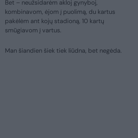
Bet – neužsidarėm akloj gynyboj,
kombinavom, ėjom į puolimą, du kartus
pakėlėm ant kojų stadioną, 10 kartų
smūgiavom į vartus.
Man šiandien šiek tiek liūdna, bet negėda.