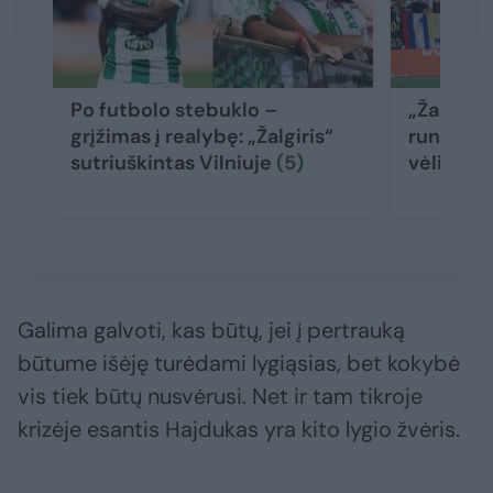
Po futbolo stebuklo –
„Žalgirio
grįžimas į realybę: „Žalgiris“
rungtynė
sutriuškintas Vilniuje
(5)
vėliava
Galima galvoti, kas būtų, jei į pertrauką
būtume išėję turėdami lygiąsias, bet kokybė
vis tiek būtų nusvėrusi. Net ir tam tikroje
krizėje esantis Hajdukas yra kito lygio žvėris.