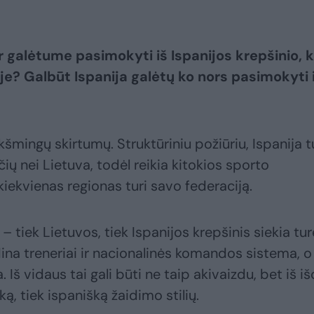
 galėtume pasimokyti iš Ispanijos krepšinio, 
? Galbūt Ispanija galėtų ko nors pasimokyti 
kšmingų skirtumų. Struktūriniu požiūriu, Ispanija t
ių nei Lietuva, todėl reikia kitokios sporto
iekvienas regionas turi savo federaciją.
 tiek Lietuvos, tiek Ispanijos krepšinis siekia tur
dina treneriai ir nacionalinės komandos sistema, o
. Iš vidaus tai gali būti ne taip akivaizdu, bet iš i
ą, tiek ispanišką žaidimo stilių.