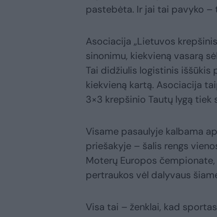
pastebėta. Ir jai tai pavyko – t
Asociacija „Lietuvos krepšini
sinonimu, kiekvieną vasarą 
Tai didžiulis logistinis iššūki
kiekvieną kartą. Asociacija ta
3×3 krepšinio Tautų lygą tiek
Visame pasaulyje kalbama api
priešakyje – šalis rengs vieno
Moterų Europos čempionate, 
pertraukos vėl dalyvaus šiame
Visa tai – ženklai, kad sportas 