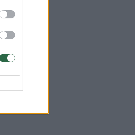
ną.
bėtų
k
tai