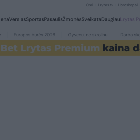
Orai
Lrytas.tv
Horoskopai
iena
Verslas
Sportas
Pasaulis
Žmonės
Sveikata
Daugiau
Lrytas 
e
Europos burės 2026
Gyvenu, ne skrolinu
Darbo ske