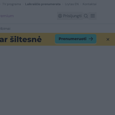
TV programa
Laikraščio prenumerata
Lrytas EN
Kontaktai
Premium
Prisijungti
lbimai