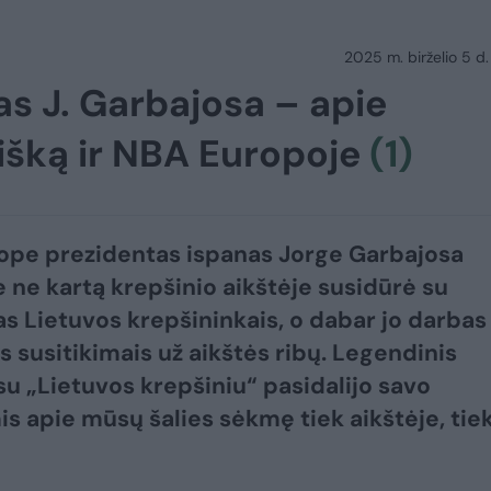
2025 m. birželio 5 d.
s J. Garbajosa – apie
išką ir NBA Europoje
(1)
ope prezidentas ispanas Jorge Garbajosa
e ne kartą krepšinio aikštėje susidūrė su
as Lietuvos krepšininkais, o dabar jo darbas
 susitikimais už aikštės ribų. Legendinis
su „Lietuvos krepšiniu“ pasidalijo savo
is apie mūsų šalies sėkmę tiek aikštėje, tie