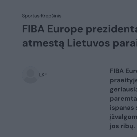
Sportas
Krepšinis
FIBA Europe prezidenta
atmestą Lietuvos para
FIBA Eur
LKF
praeityj
geriausi
paremtas
ispanas 
įžvalgom
jos ribų.