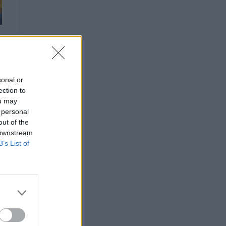
sonal or
ection to
ou may
 personal
out of the
 downstream
B’s List of