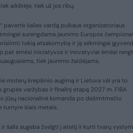
iek aikštėje, tiek už jos ribų.
s“ pavertė šalies vardą puikaus organizatoriaus
sėkmingai surengdama jaunimo Europos čempionat
s prisiimti tokią atsakomybę ir ją sėkmingai įgyvend
ip pat ėmėsi iniciatyvos ir inovatyviai ėmėsi rengt
 suaugusiems, tiek jaunimo žaidėjams.
e moterų krepšinio augimą ir Lietuva vėl yra to
s grupės varžybas ir finalinį etapą 2027 m. FIBA
o jūsų nacionalinė komanda po dešimtmečio
 turnyre šiais metais.
ir šalis sugeba žvelgti į ateitį ir kurti tvarų vysty