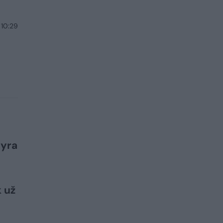
 10:29
 yra
k už