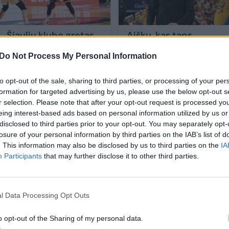
Šiaulių klubo gretas
Aišku, kas taps
palieka ilgametis
naujuoju „Suns“
Do Not Process My Personal Information
gynėjas
(1)
treneriu
(1)
to opt-out of the sale, sharing to third parties, or processing of your per
formation for targeted advertising by us, please use the below opt-out s
r selection. Please note that after your opt-out request is processed y
eing interest-based ads based on personal information utilized by us or
disclosed to third parties prior to your opt-out. You may separately opt-
losure of your personal information by third parties on the IAB’s list of
. This information may also be disclosed by us to third parties on the
IA
Participants
that may further disclose it to other third parties.
vertinantis Lietuvos indėlį į Europos krepšinio
imus ir iniciatyvas bei tvarų vystymosi modelį,
elti krepšinį į kitą lygį.
l Data Processing Opt Outs
o opt-out of the Sharing of my personal data.
no 2029 m. Europos čempionato rengimo konkurso