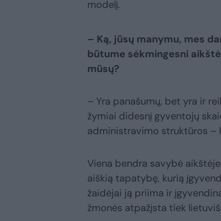
modelį.
– Ką, jūsų manymu, mes dar
būtume sėkmingesni aikštėje
mūsų?
– Yra panašumų, bet yra ir rei
žymiai didesnį gyventojų skaič
administravimo struktūros – k
Viena bendra savybė aikštėje –
aiškią tapatybę, kurią įgyven
žaidėjai ją priima ir įgyvendina
žmonės atpažįsta tiek lietuvišk