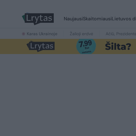
Naujausi
Skaitomiausi
Lietuvos d
Karas Ukrainoje
Žalioji erdvė
Ačiū, Prezident