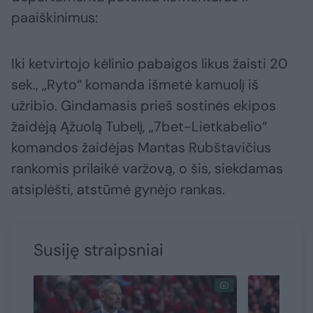
paaiškinimus:
Iki ketvirtojo kėlinio pabaigos likus žaisti 20
sek., „Ryto“ komanda išmetė kamuolį iš
užribio. Gindamasis prieš sostinės ekipos
žaidėją Ąžuolą Tubelį, „7bet-Lietkabelio“
komandos žaidėjas Mantas Rubštavičius
rankomis prilaikė varžovą, o šis, siekdamas
atsiplėšti, atstūmė gynėjo rankas.
Susiję straipsniai