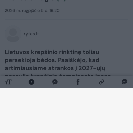
2026 m. rugpjūčio 5 d. 19:20
Lrytas.lt
Lietuvos krepšinio rinktinę toliau
persekioja bėdos. Paaiškėjo, kad
artimiausiame atrankos į 2027-ųjų
pasaulio krepšinio čempionatą lange
Lietuvai nepadės dar vienas žalgirietis.