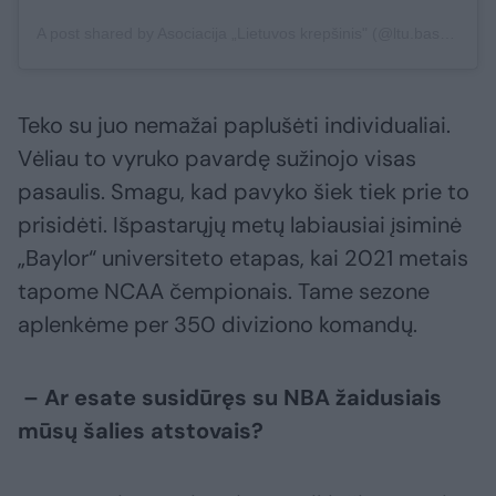
A post shared by Asociacija „Lietuvos krepšinis" (@ltu.basketball)
Teko su juo nemažai paplušėti individualiai.
Vėliau to vyruko pavardę sužinojo visas
pasaulis. Smagu, kad pavyko šiek tiek prie to
prisidėti. Išpastarųjų metų labiausiai įsiminė
„Baylor“ universiteto etapas, kai 2021 metais
tapome NCAA čempionais. Tame sezone
aplenkėme per 350 diviziono komandų.
– Ar esate susidūręs su NBA žaidusiais
mūsų šalies atstovais?