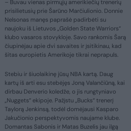
– Buvau vienas pirmųjų amerikiečių trenerių
prisilietusių prie Šarūno Marčiulionio. Donnie
Nelsonas manęs paprašė padirbėti su
naujoku iš Lietuvos „Golden State Warriors“
klubo vasaros stovykloje. Savo rankomis Šarą
čiupinėjau apie dvi savaites ir įsitikinau, kad
šitas europietis Amerikoje tikrai neprapuls.
Stebiu ir šiuolaikinę jūsų NBA kartą. Daug
kartų iš arti esu stebėjęs Joną Valančiūną, kai
dirbau Denverio koledže, o jis rungtyniavo
„Nuggets“ ekipoje. Pažįstu „Bucks“ trenerį
Taylorą Jenkinsą, todėl domėjausi Kasparo
Jakučionio perspektyvomis naujame klube.
Domantas Sabonis ir Matas Buzelis jau ilgą