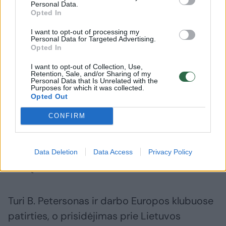
dešimtmetį. Per tą laiką jis įgijo
Personal Data.
Opted In
įvairiapusiškos patirties – tiek kaip
vyriausiasis treneris, tiek kaip asistentas, tiek
I want to opt-out of processing my
Personal Data for Targeted Advertising.
kaip individualių įgūdžių ugdymo
Opted In
specialistas. Dirbdamas „Dallas Mavericks“,
I want to opt-out of Collection, Use,
Retention, Sale, and/or Sharing of my
„Orlando Magic“ ir „Milwaukee Bucks“
Personal Data that Is Unrelated with the
Purposes for which it was collected.
klubuose, jis treniravo Dirką Nowitzkį, Steve‘ą
Opted Out
Nashą bei kitus NBA MVP kalibro žaidėjus. Jo
CONFIRM
treniruojamoje universiteto ekipoje kadaise
tobulėjo ir legendinis Paštininkas – Karlas
Malone – vienas garsiausių visų laikų NBA
Data Deletion
Data Access
Privacy Policy
veidų.
Turi B. Petersonas ir darbo Europos klubuose
patirties, o prisidėjimas prie Lietuvos