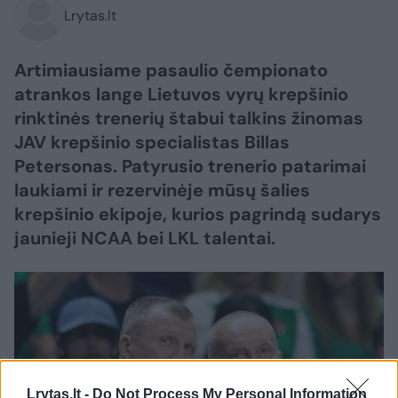
Lrytas.lt
Artimiausiame pasaulio čempionato
atrankos lange Lietuvos vyrų krepšinio
rinktinės trenerių štabui talkins žinomas
JAV krepšinio specialistas Billas
Petersonas. Patyrusio trenerio patarimai
laukiami ir rezervinėje mūsų šalies
krepšinio ekipoje, kurios pagrindą sudarys
jaunieji NCAA bei LKL talentai.
Lrytas.lt -
Do Not Process My Personal Information