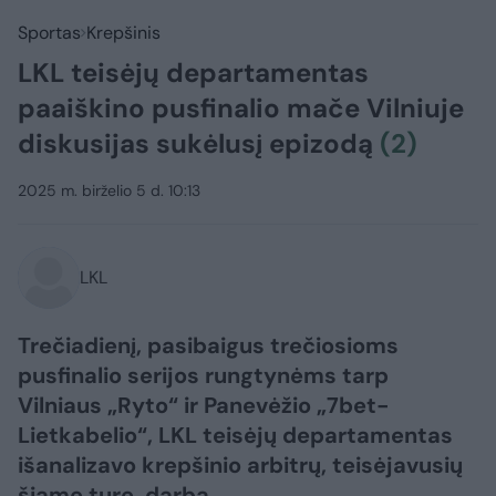
Sportas
Krepšinis
LKL teisėjų departamentas
paaiškino pusfinalio mače Vilniuje
diskusijas sukėlusį epizodą
(2)
2025 m. birželio 5 d. 10:13
LKL
Trečiadienį, pasibaigus trečiosioms
pusfinalio serijos rungtynėms tarp
Vilniaus „Ryto“ ir Panevėžio „7bet-
Lietkabelio“, LKL teisėjų departamentas
išanalizavo krepšinio arbitrų, teisėjavusių
šiame ture, darbą.