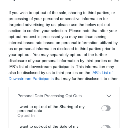
If you wish to opt-out of the sale, sharing to third parties, or
processing of your personal or sensitive information for
targeted advertising by us, please use the below opt-out
Daugiau nuotraukų (3)
section to confirm your selection. Please note that after your
opt-out request is processed you may continue seeing
interest-based ads based on personal information utilized by
„Labai gerbiu Lietuvos krepšinį, asmeniškai
us or personal information disclosed to third parties prior to
your opt-out. You may separately opt-out of the further
esu susidūręs su jūsų iškiliais žaidėjais,
disclosure of your personal information by third parties on the
tokiais kaip Šarūnas Marčiulionis, Alvydas
IAB’s list of downstream participants. This information may
also be disclosed by us to third parties on the
IAB’s List of
Pazdrazdis bei kitais. Todėl sulaukęs
Downstream Participants
that may further disclose it to other
pasiūlymo prisidėti prie jūsų krepšinio
third parties.
programos, nedvejojau nė minutės“, – tikino
Personal Data Processing Opt Outs
B. Petersonas.
I want to opt-out of the Sharing of my
personal data.
Opted In
B. Petersonas krepšinyje praleido ne vieną
I want to opt-out of the Sale of my