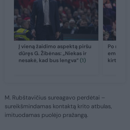
Į vieną žaidimo aspektą piršu
Po nesėk
dūręs G. Žibėnas: „Niekas ir
emocijas
nesakė, kad bus lengva“
(1)
kirto te
M. Rubštavičius sureagavo perdėtai –
sureikšmindamas kontaktą krito atbulas,
imituodamas puolėjo pražangą.