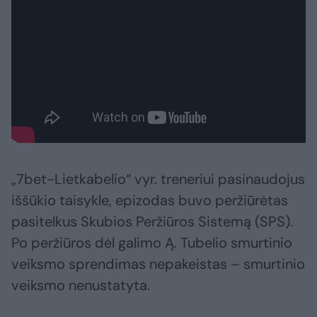
„7bet-Lietkabelio“ vyr. treneriui pasinaudojus
iššūkio taisykle, epizodas buvo peržiūrėtas
pasitelkus Skubios Peržiūros Sistemą (SPS).
Po peržiūros dėl galimo Ą. Tubelio smurtinio
veiksmo sprendimas nepakeistas – smurtinio
veiksmo nenustatyta.