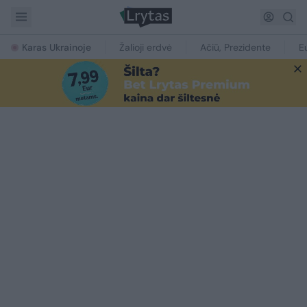
Karas Ukrainoje
Žalioji erdvė
Ačiū, Prezidente
E