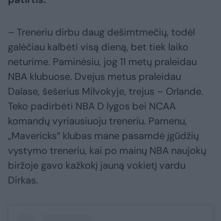
– Treneriu dirbu daug dešimtmečių, todėl
galėčiau kalbėti visą dieną, bet tiek laiko
neturime. Paminėsiu, jog 11 metų praleidau
NBA klubuose. Dvejus metus praleidau
Dalase, šešerius Milvokyje, trejus – Orlande.
Teko padirbėti NBA D lygos bei NCAA
komandų vyriausiuoju treneriu. Pamenu,
„Mavericks“ klubas mane pasamdė įgūdžių
vystymo treneriu, kai po mainų NBA naujokų
biržoje gavo kažkokį jauną vokietį vardu
Dirkas.