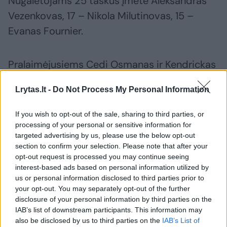
Nugalėtojams 25 taškus įmetė Aleksandras
Vezenkovas, 17 – Nikola Milutinovas, 15 –
Evanas Fournier.
Pralaimėjusiems Cedi Osmanas ir Kendrickas
Nunnas surinko po 25 taškus, 15 pridėjo
Lrytas.lt -
Do Not Process My Personal Information
Kostas Sloukas.
If you wish to opt-out of the sale, sharing to third parties, or
processing of your personal or sensitive information for
Susiję straipsniai
targeted advertising by us, please use the below opt-out
section to confirm your selection. Please note that after your
opt-out request is processed you may continue seeing
interest-based ads based on personal information utilized by
us or personal information disclosed to third parties prior to
your opt-out. You may separately opt-out of the further
disclosure of your personal information by third parties on the
IAB’s list of downstream participants. This information may
also be disclosed by us to third parties on the
IAB’s List of