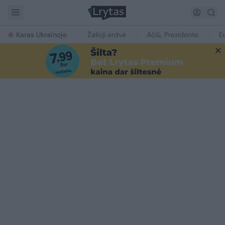
Karas Ukrainoje
Žalioji erdvė
Ačiū, Prezidente
E