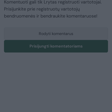
Komentuoti gali tik Lrytas registruoti vartotojai.
Prisijunkite prie registruotų vartotojų
bendruomenės ir bendraukite komentaruose!
Rodyti komentarus
Prisijungti komentatoriams