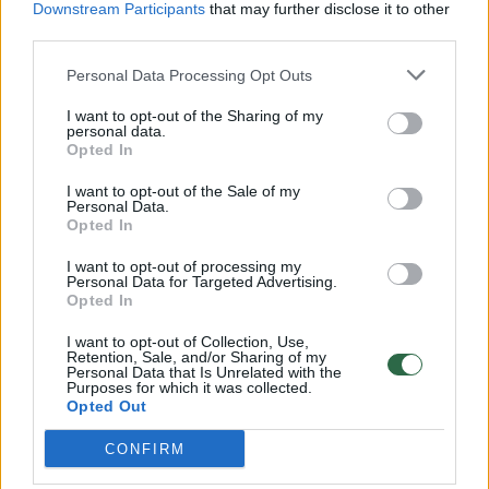
Downstream Participants
that may further disclose it to other
third parties.
Personal Data Processing Opt Outs
Lemiamą mačą pasitinkantis
Auklėtin
N.Čanakas apie likusias jėgas:
G. Žibėn
I want to opt-out of the Sharing of my
personal data.
„Jau dega ta raudona
prie sien
Opted In
lemputė“
(1)
I want to opt-out of the Sale of my
Personal Data.
Opted In
I want to opt-out of processing my
Personal Data for Targeted Advertising.
Rungtynėse vėl netrūko emocijų.
Opted In
I want to opt-out of Collection, Use,
Retention, Sale, and/or Sharing of my
Abiejų komandų suolai rungtynėse užsidirbo
Personal Data that Is Unrelated with the
Purposes for which it was collected.
technines pražangas, o iš aikštės už
Opted Out
nepadorų gestą varžovų sirgaliams buvo
CONFIRM
išvarytas ir Evanas Fournier.