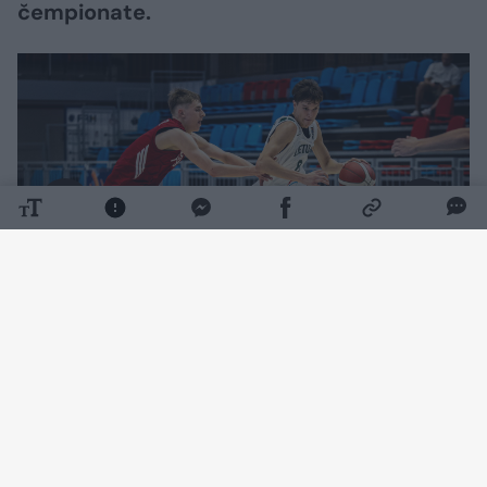
čempionate.
Daugiau nuotraukų (1)
Dovydo Petraičio auklėtiniai 83:66 (24:19,
15:10, 28:17, 16:20) susitvarkė su lenkais.