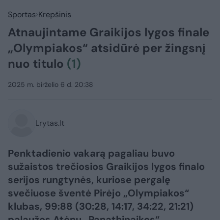
Sportas
Krepšinis
Atnaujintame Graikijos lygos finale
„Olympiakos“ atsidūrė per žingsnį
nuo titulo
(1)
2025 m. birželio 6 d. 20:38
Lrytas.lt
Penktadienio vakarą pagaliau buvo
sužaistos trečiosios Graikijos lygos finalo
serijos rungtynės, kuriose pergalę
svečiuose šventė Pirėjo „Olympiakos“
klubas, 99:88 (30:28, 14:17, 34:22, 21:21)
palaužęs Atėnų „Panathinaikos“.