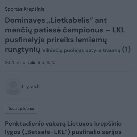
Sportas
Krepšinis
Dominavęs „Lietkabelis“ ant
menčių patiesė čempionus – LKL
pusfinalyje prireiks lemiamų
rungtynių
(1)
Vilniečių puolėjas patyrė traumą
2025 m. birželio 6 d. 15:10
Lrytas.lt
Nuolat pildoma
Penktadienio vakarą Lietuvos krepšinio
lygos („Betsafe-LKL“) pusfinalio serijos