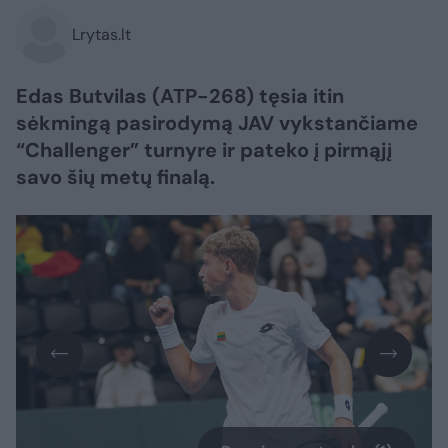
Lrytas.lt
Edas Butvilas (ATP-268) tęsia itin
sėkmingą pasirodymą JAV vykstančiame
“Challenger” turnyre ir pateko į pirmąjį
savo šių metų finalą.