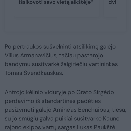
išsikovoti savo vietą aikštėje“
dvikova
Po pertraukos sušvelninti atsilikimą galėjo
Vilius Armanavičius, tačiau pastarojo
bandymu susitvarkė žalgiriečių vartininkas
Tomas Švendkauskas.
Antrojo kėlinio viduryje po Grato Sirgėdo
perdavimo iš standartinės padėties
pasižymėti galėjo Amine'as Benchaibas, tiesa,
su jo smūgiu galva puikiai susitvarkė Kauno
rajono ekipos vartų sargas Lukas Paukštė.