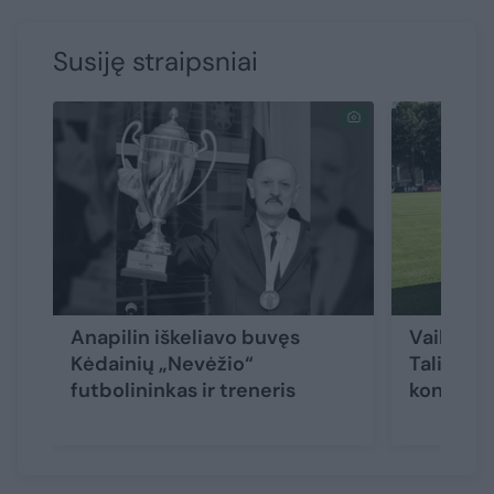
Susiję straipsniai
Anapilin iškeliavo buvęs
Vaikinų U
Kėdainių „Nevėžio“
Taline s
futbolininkas ir treneris
kontroli