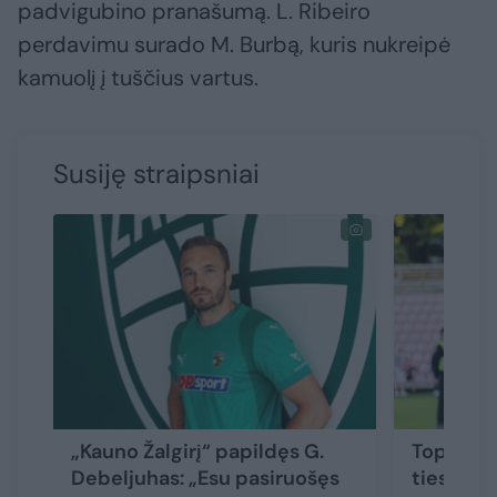
padvigubino pranašumą. L. Ribeiro
perdavimu surado M. Burbą, kuris nukreipė
kamuolį į tuščius vartus.
Susiję straipsniai
„Kauno Žalgirį“ papildęs G.
Toplygos
Debeljuhas: „Esu pasiruošęs
tiesiogi