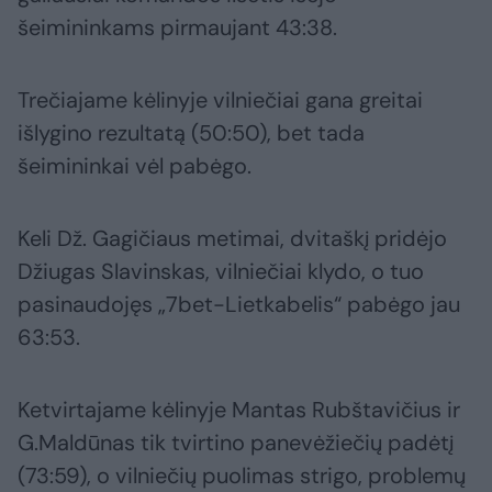
šeimininkams pirmaujant 43:38.
Trečiajame kėlinyje vilniečiai gana greitai
išlygino rezultatą (50:50), bet tada
šeimininkai vėl pabėgo.
Keli Dž. Gagičiaus metimai, dvitaškį pridėjo
Džiugas Slavinskas, vilniečiai klydo, o tuo
pasinaudojęs „7bet-Lietkabelis“ pabėgo jau
63:53.
Ketvirtajame kėlinyje Mantas Rubštavičius ir
G.Maldūnas tik tvirtino panevėžiečių padėtį
(73:59), o vilniečių puolimas strigo, problemų