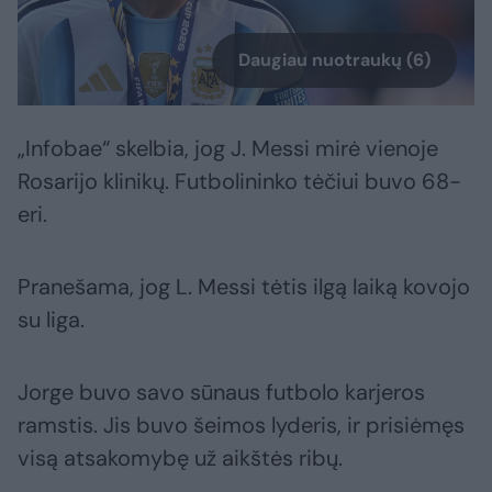
Daugiau nuotraukų (6)
„Infobae“ skelbia, jog J. Messi mirė vienoje
Rosarijo klinikų. Futbolininko tėčiui buvo 68-
eri.
Pranešama, jog L. Messi tėtis ilgą laiką kovojo
su liga.
Jorge buvo savo sūnaus futbolo karjeros
ramstis. Jis buvo šeimos lyderis, ir prisiėmęs
visą atsakomybę už aikštės ribų.