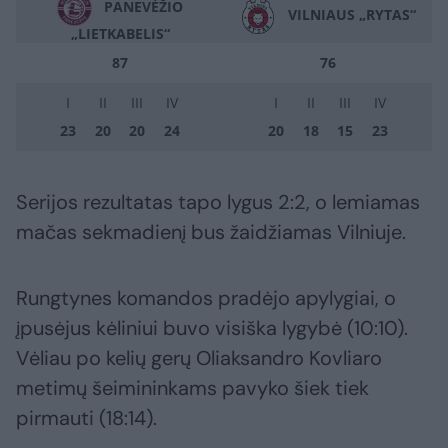
PANEVĖŽIO
VILNIAUS „RYTAS“
„LIETKABELIS“
87
76
I
II
III
IV
I
II
III
IV
23
20
20
24
20
18
15
23
Serijos rezultatas tapo lygus 2:2, o lemiamas
mačas sekmadienį bus žaidžiamas Vilniuje.
Rungtynes komandos pradėjo apylygiai, o
įpusėjus kėliniui buvo visiška lygybė (10:10).
Vėliau po kelių gerų Oliaksandro Kovliaro
metimų šeimininkams pavyko šiek tiek
pirmauti (18:14).