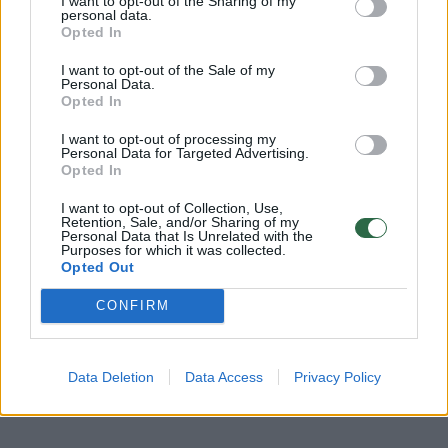
I want to opt-out of the Sharing of my
personal data.
Opted In
Komentuoti po šiuo straipsniu
I want to opt-out of the Sale of my
Personal Data.
Komentuoti gali tik Lrytas registruoti vartotojai.
Opted In
Prisijunkite prie registruotų vartotojų
I want to opt-out of processing my
bendruomenės ir bendraukite komentaruose!
Personal Data for Targeted Advertising.
Opted In
I want to opt-out of Collection, Use,
Rodyti komentarus
Retention, Sale, and/or Sharing of my
Personal Data that Is Unrelated with the
Purposes for which it was collected.
Opted Out
Prisijungti komentatoriams
CONFIRM
Data Deletion
Data Access
Privacy Policy