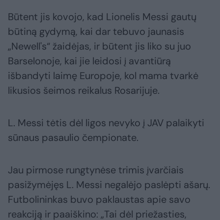
Būtent jis kovojo, kad Lionelis Messi gautų
būtiną gydymą, kai dar tebuvo jaunasis
„Newell's“ žaidėjas, ir būtent jis liko su juo
Barselonoje, kai jie leidosi į avantiūrą
išbandyti laimę Europoje, kol mama tvarkė
likusios šeimos reikalus Rosarijuje.
L. Messi tėtis dėl ligos nevyko į JAV palaikyti
sūnaus pasaulio čempionate.
Jau pirmose rungtynėse trimis įvarčiais
pasižymėjęs L. Messi negalėjo paslėpti ašarų.
Futbolininkas buvo paklaustas apie savo
reakciją ir paaiškino: „Tai dėl priežasties,