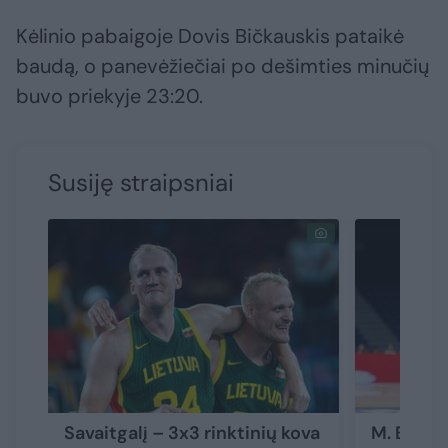
Kėlinio pabaigoje Dovis Bičkauskis pataikė
baudą, o panevėžiečiai po dešimties minučių
buvo priekyje 23:20.
Susiję straipsniai
Savaitgalį – 3x3 rinktinių kova
M. Blažev