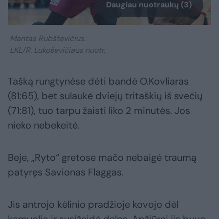
Daugiau nuotraukų (3)
Mantas Rubštavičius.
LKL/R. Lukoševičiaus nuotr.
Tašką rungtynėse dėti bandė O.Kovliaras
(81:65), bet sulaukė dviejų tritaškių iš svečių
(71:81), tuo tarpu žaisti liko 2 minutės. Jos
nieko nebekeitė.
Beje, „Ryto“ gretose mačo nebaigė traumą
patyręs Savionas Flaggas.
Jis antrojo kėlinio pradžioje kovojo dėl