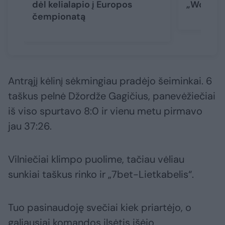
dėl kelialapio į Europos
„Wolves 
čempionatą
Antrąjį kėlinį sėkmingiau pradėjo šeiminkai. 6
taškus pelnė Džordže Gagičius, panevėžiečiai
iš viso spurtavo 8:0 ir vienu metu pirmavo
jau 37:26.
Vilniečiai klimpo puolime, tačiau vėliau
sunkiai taškus rinko ir „7bet-Lietkabelis“.
Tuo pasinaudoję svečiai kiek priartėjo, o
galiausiai komandos ilsėtis išėjo