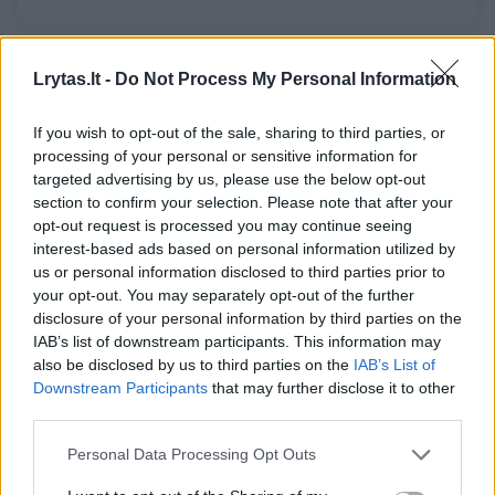
Finale E. Butvilui iššūkį mes amerikietis Andre
Lrytas.lt -
Do Not Process My Personal Information
Ilaganas (ATP-243), kuris 6:4, 6:4 nugalėjo
If you wish to opt-out of the sale, sharing to third parties, or
savo tautietį Spencerį Johnsoną (ATP-524).
processing of your personal or sensitive information for
targeted advertising by us, please use the below opt-out
section to confirm your selection. Please note that after your
E. Butvilas jau užsitikrino 44 reitingo taškus ir
opt-out request is processed you may continue seeing
9,6 tūkst. JAV dolerių.
interest-based ads based on personal information utilized by
us or personal information disclosed to third parties prior to
your opt-out. You may separately opt-out of the further
disclosure of your personal information by third parties on the
Nugalėjus turnyre, Edui atitektų 75 reitingo
IAB’s list of downstream participants. This information may
taškai bei 17 tūkst. JAV dolerių.
also be disclosed by us to third parties on the
IAB’s List of
Downstream Participants
that may further disclose it to other
third parties.
Edas Butvilas
Tenisas
ATP Challenger Tour
Personal Data Processing Opt Outs