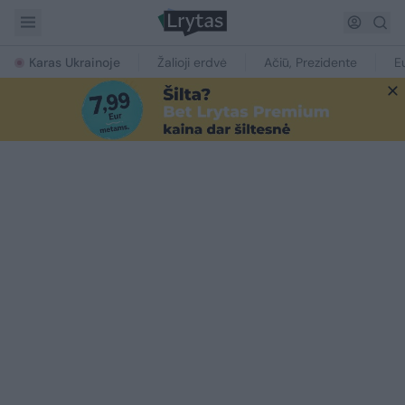
Karas Ukrainoje
Žalioji erdvė
Ačiū, Prezidente
E