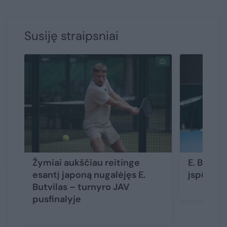
Susiję straipsniai
Žymiai aukščiau reitinge
E. Butvil
esantį japoną nugalėjęs E.
įspūding
Butvilas – turnyro JAV
pusfinalyje