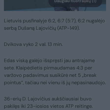
Daugiau nuotraukų (1)
Lietuvis pusfinalyje 6:2, 6:7 (5:7), 6:2 nugalėjo
serbą Dušaną Lajovičių (ATP-149).
Dvikova vyko 2 val. 13 min.
Edas viską galėjo išspręsti jau antrajame
sete. Klaipėdietis pirmaudamas 4:3 per
varžovo padavimus susikūrė net 5 „break
pointus“, tačiau nei vienu iš jų nepasinaudojo.
36-erių D. Lajovičius aukščiausiai buvo
pakilęs iki 23-iosios vietos ATP reitinge.