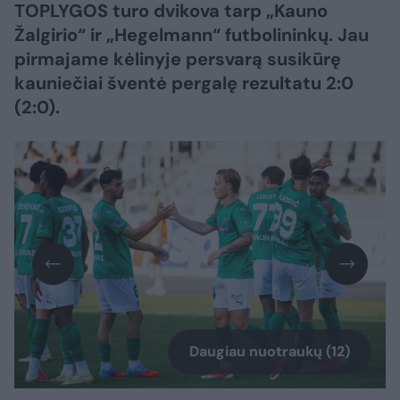
TOPLYGOS turo dvikova tarp „Kauno
Žalgirio“ ir „Hegelmann“ futbolininkų. Jau
pirmajame kėlinyje persvarą susikūrę
kauniečiai šventė pergalę rezultatu 2:0
(2:0).
Daugiau nuotraukų (12)