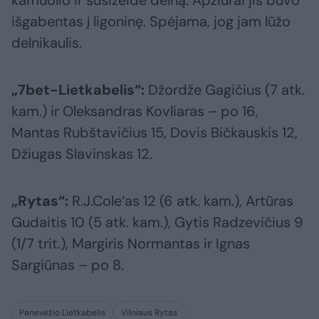
kamuolio ir susižeidė delną. Apžiūrai jis buvo
išgabentas į ligoninę. Spėjama, jog jam lūžo
delnikaulis.
„7bet-Lietkabelis“:
Džordže Gagičius (7 atk.
kam.) ir Oleksandras Kovliaras – po 16,
Mantas Rubštavičius 15, Dovis Bičkauskis 12,
Džiugas Slavinskas 12.
„Rytas“:
R.J.Cole‘as 12 (6 atk. kam.), Artūras
Gudaitis 10 (5 atk. kam.), Gytis Radzevičius 9
(1/7 trit.), Margiris Normantas ir Ignas
Sargiūnas – po 8.
Panevėžio Lietkabelis
Vilniaus Rytas