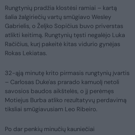
Rungtynių pradžia klostėsi ramiai – kartą
šalia žalgiriečių vartų smūgiavo Wesley
Gabrielis, o Željko Sopičius buvo priverstas
atlikti keitimą. Rungtynių tęsti negalėjo Luka
Račičius, kurį pakeitė kitas vidurio gynėjas
Rokas Lekiatas.
32-ąją minutę krito pirmasis rungtynių įvartis
– Carlosas Duke'as prarado kamuolį netoli
savosios baudos aikštelės, o jį perėmęs
Motiejus Burba atliko rezultatyvų perdavimą
tiksliai smūgiavusiam Leo Ribeiro.
Po dar penkių minučių kauniečiai