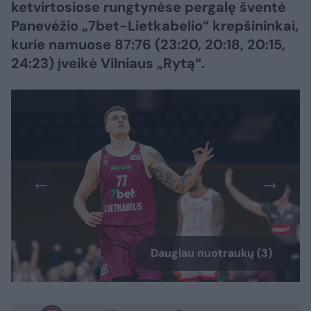
ketvirtosiose rungtynėse pergalę šventė
Panevėžio „7bet-Lietkabelio“ krepšininkai,
kurie namuose 87:76 (23:20, 20:18, 20:15,
24:23) įveikė Vilniaus „Rytą“.
Daugiau nuotraukų (3)