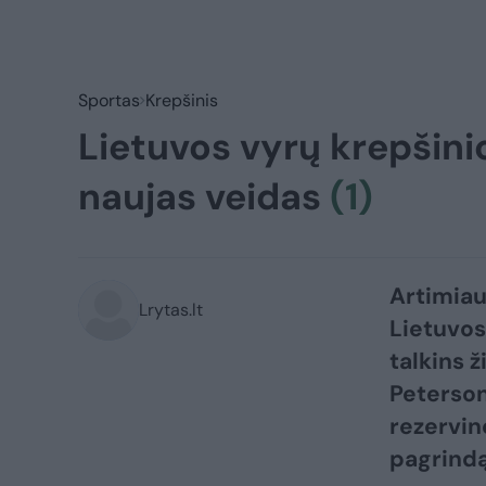
Sportas
Krepšinis
Lietuvos vyrų krepšini
naujas veidas
(1)
Artimiau
Lrytas.lt
Lietuvos
talkins 
Peterson
rezervin
pagrindą