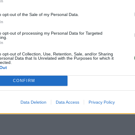
In
o opt-out of the Sale of my Personal Data.
In
uoti vartotojai. Prisijunkite prie registruotų vartotojų
omentaruose!
to opt-out of processing my Personal Data for Targeted
ing.
In
o opt-out of Collection, Use, Retention, Sale, and/or Sharing
Prisijungti komentatoria
ersonal Data that Is Unrelated with the Purposes for which it
lected.
Out
CONFIRM
Data Deletion
Data Access
Privacy Policy