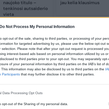
naujoko titulo –
jau kelia klausimus
tenkinosi autsaiderio
vieta
Do Not Process My Personal Information
to opt-out of the sale, sharing to third parties, or processing of your per
formation for targeted advertising by us, please use the below opt-out s
 šį sezoną per 32 minutes rinko 19,2 taško (39
r selection. Please note that after your opt-out request is processed y
voto kamuolio ir 5,3 rezultatyvaus perdavimo.
eing interest-based ads based on personal information utilized by us or
disclosed to third parties prior to your opt-out. You may separately opt-
losure of your personal information by third parties on the IAB’s list of
 2029 metų sezono pabaigos, o kitą sezoną jis uždi
. This information may also be disclosed by us to third parties on the
IA
Participants
that may further disclose it to other third parties.
l Data Processing Opt Outs
o opt-out of the Sharing of my personal data.