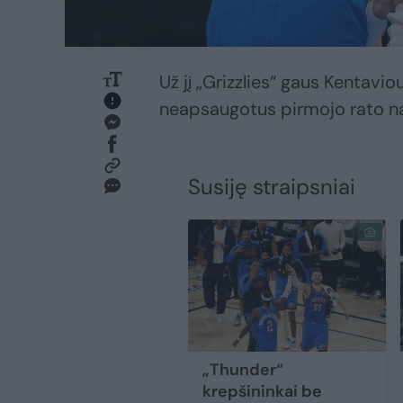
Už jį „Grizzlies“ gaus Kentavi
neapsaugotus pirmojo rato na
Susiję straipsniai
„Thunder“
krepšininkai be