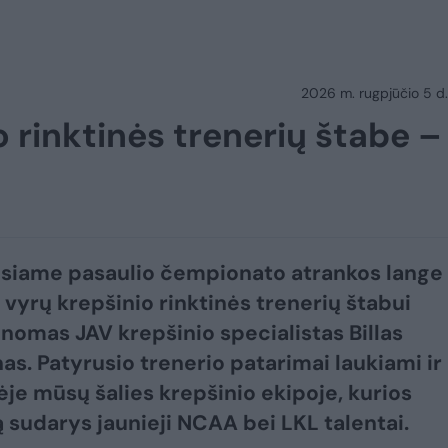
2026 m. rugpjūčio 5 d.
o rinktinės trenerių štabe –
siame pasaulio čempionato atrankos lange
 vyrų krepšinio rinktinės trenerių štabui
žinomas JAV krepšinio specialistas Billas
as. Patyrusio trenerio patarimai laukiami ir
ėje mūsų šalies krepšinio ekipoje, kurios
 sudarys jaunieji NCAA bei LKL talentai.