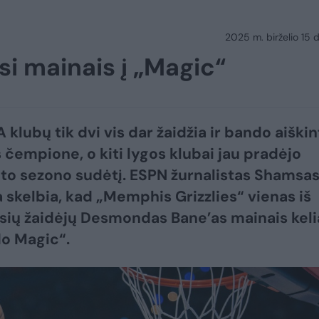
2025 m. birželio 15 d.
asi mainais į „Magic“
 klubų tik dvi vis dar žaidžia ir bando aiškint
s čempione, o kiti lygos klubai jau pradėjo
kito sezono sudėtį. ESPN žurnalistas Shamsa
 skelbia, kad „Memphis Grizzlies“ vienas iš
sių žaidėjų Desmondas Bane’as mainais keli
do Magic“.