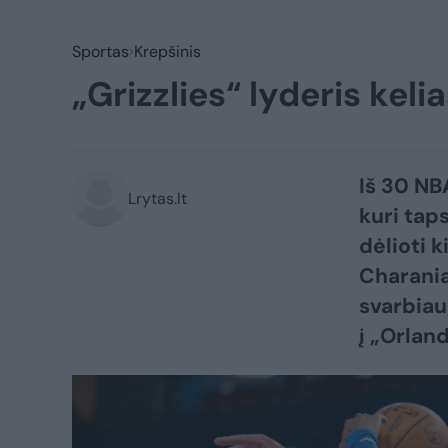
Sportas
Krepšinis
„Grizzlies“ lyderis keli
Iš 30 NBA
Lrytas.lt
kuri tap
dėlioti 
Charania
svarbiau
į „Orlan