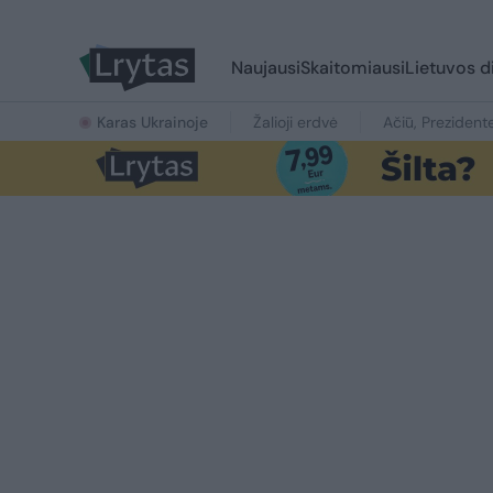
Naujausi
Skaitomiausi
Lietuvos d
Karas Ukrainoje
Žalioji erdvė
Ačiū, Prezident