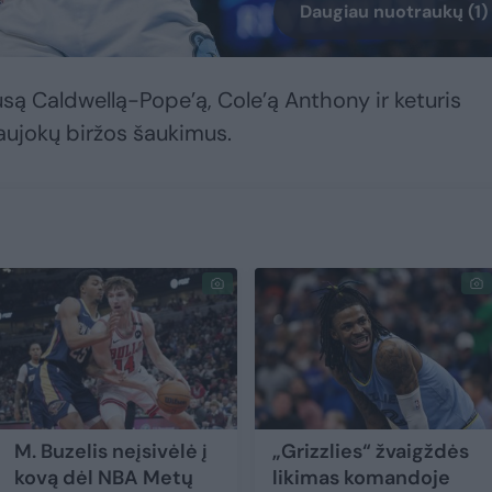
Daugiau nuotraukų (1)
ousą Caldwellą-Pope’ą, Cole’ą Anthony ir keturis
ujokų biržos šaukimus.
M. Buzelis neįsivėlė į
„Grizzlies“ žvaigždės
kovą dėl NBA Metų
likimas komandoje