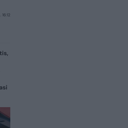
 16:12
is,
s
asi