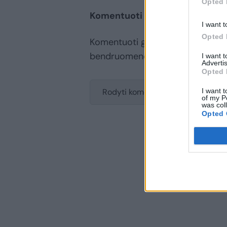
Opted 
Komentuoti po šiuo straipsniu
I want t
Opted 
Komentuoti gali tik Lrytas registr
bendruomenės ir bendraukite k
I want 
Advertis
Opted 
I want t
Rodyti komentarus
of my P
was col
Opted 