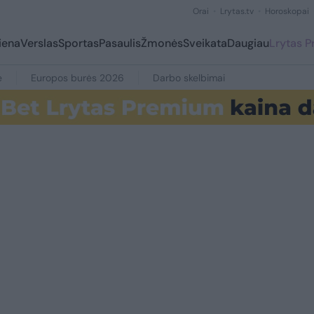
Orai
Lrytas.tv
Horoskopai
iena
Verslas
Sportas
Pasaulis
Žmonės
Sveikata
Daugiau
Lrytas 
e
Europos burės 2026
Darbo skelbimai