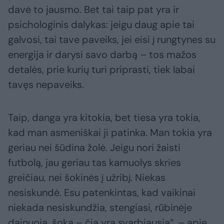
davė to jausmo. Bet tai taip pat yra ir
psichologinis dalykas: jeigu daug apie tai
galvosi, tai tave paveiks, jei eisi į rungtynes su
energija ir darysi savo darbą – tos mažos
detalės, prie kurių turi priprasti, tiek labai
tavęs nepaveiks.
Taip, danga yra kitokia, bet tiesa yra tokia,
kad man asmeniškai ji patinka. Man tokia yra
geriau nei šūdina žolė. Jeigu nori žaisti
futbolą, jau geriau tas kamuolys skries
greičiau, nei šokinės į užribį. Niekas
nesiskundė. Esu patenkintas, kad vaikinai
niekada nesiskundžia, stengiasi, rūbinėje
dainuoja, šoka – čia yra svarbiausia“, – apie