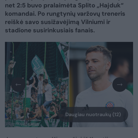
net 2:5 buvo pralaimėta Splito „Hajduk“
komandai. Po rungtynių varžovų treneris
reiškė savo susižavėjimą Vilniumi ir
stadione susirinkusiais fanais.
Daugiau nuotraukų (12)