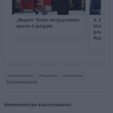
„Bayern“ finalo seriją pradėjo
A. Zuokas
spurtu ir pergale
klubą ir 
priešing
finansa
Artūras Karnišovas
Chicago Bulls
Matas Buzelis
Rodyti daugiau žymių
Komentuoti po šiuo straipsniu