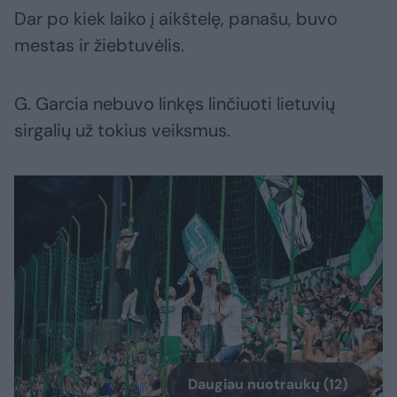
Dar po kiek laiko į aikštelę, panašu, buvo
mestas ir žiebtuvėlis.
G. Garcia nebuvo linkęs linčiuoti lietuvių
sirgalių už tokius veiksmus.
Daugiau nuotraukų (12)