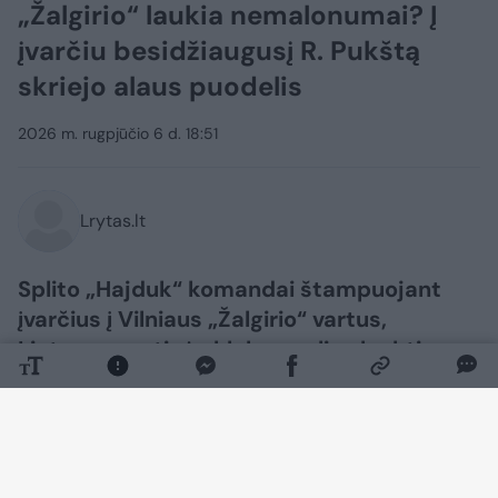
„Žalgirio“ laukia nemalonumai? Į
įvarčiu besidžiaugusį R. Pukštą
skriejo alaus puodelis
2026 m. rugpjūčio 6 d. 18:51
Lrytas.lt
Splito „Hajduk“ komandai štampuojant
įvarčius į Vilniaus „Žalgirio“ vartus,
Lietuvos sostinės klubas gali sulaukti
nemenkos nuobaudos iš UEFA už sirgalių
veiksmus.