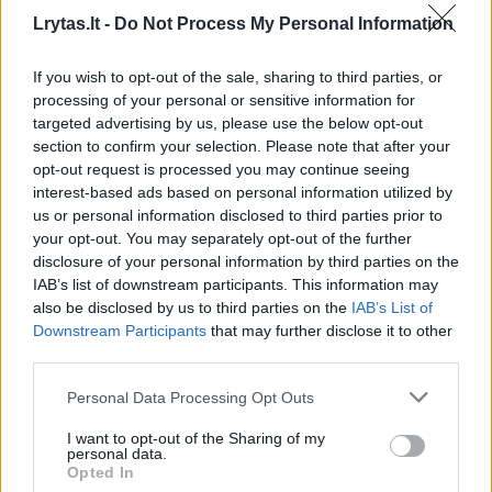
Lrytas.lt -
Do Not Process My Personal Information
Prieš rungtynes Kroatijos spaudoje buvo
If you wish to opt-out of the sale, sharing to third parties, or
nemažai kalbama apie „Žalgirio“ namų
processing of your personal or sensitive information for
stadiono dirbtinę dangą, mat ant tikros žolės
targeted advertising by us, please use the below opt-out
section to confirm your selection. Please note that after your
įprastai žaidžiantys kroatai prie jos gali būti
opt-out request is processed you may continue seeing
nepripratę. Akcentuojamas buvo galimas
interest-based ads based on personal information utilized by
greitesnis žaidimas, tačiau tai, panašu, į
us or personal information disclosed to third parties prior to
your opt-out. You may separately opt-out of the further
naudą buvo būtent „Hajduk“ komandai.
disclosure of your personal information by third parties on the
IAB’s list of downstream participants. This information may
also be disclosed by us to third parties on the
IAB’s List of
Downstream Participants
that may further disclose it to other
Susiję straipsniai
third parties.
Personal Data Processing Opt Outs
I want to opt-out of the Sharing of my
personal data.
Opted In