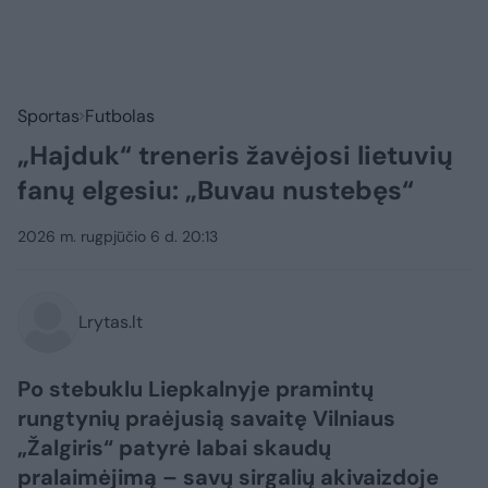
Sportas
Futbolas
„Hajduk“ treneris žavėjosi lietuvių
fanų elgesiu: „Buvau nustebęs“
2026 m. rugpjūčio 6 d. 20:13
Lrytas.lt
Po stebuklu Liepkalnyje pramintų
rungtynių praėjusią savaitę Vilniaus
„Žalgiris“ patyrė labai skaudų
pralaimėjimą – savų sirgalių akivaizdoje