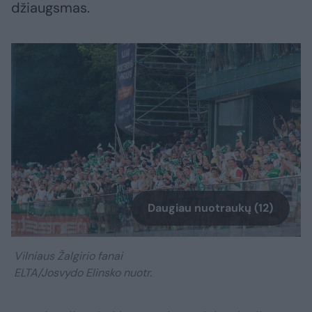
džiaugsmas.
Daugiau nuotraukų (12)
Vilniaus Žalgirio fanai
ELTA/Josvydo Elinsko nuotr.