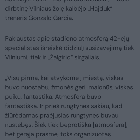
dirbtinę Vilniaus žolę kalbėjo „Hajduk“
treneris Gonzalo Garcia.
Paklaustas apie stadiono atmosferą 42-ejų
specialistas išreiškė didžiulį susižavėjimą tiek
Vilniumi, tiek ir „Žalgirio“ sirgaliais.
„Visų pirma, kai atvykome į miestą, viskas
buvo nuostabu, žmonės geri, malonūs, viskas
puiku, fantastika. Atmosfera buvo
fantastiška. Ir prieš rungtynes sakiau, kad
žiūrėdamas praėjusias rungtynes buvau
nustebęs. Šiek tiek beprotiška [atmosfera],
bet gerąja prasme, toks organizuotas