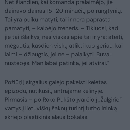
Net šiandien, kai komanda pralaimėjo, jie
dainavo dainas 15–20 minučių po rungtynių.
Tai yra puiku matyti, tai ir nėra paprasta
pamatyti, – kalbėjo treneris. – Tikiuosi, kad
jie tai išlaikys, nes viskas apie tai ir yra: ateiti,
mėgautis, kasdien viską atlikti kuo geriau, kai
laimi – džiaugtis, jei ne – palaikyti. Buvau
nustebęs. Man labai patinka, jei atvirai.“
Požiūrį į sirgalius galėjo pakeisti keletas
epizodų, nutikusių antrajame kėlinyje.
Pirmasis – po Roko Pukšto įvarčio į „Žalgirio“
vartys į lietuviškų šaknų turintį futbolininką
skriejo plastikinis alaus bokalas.