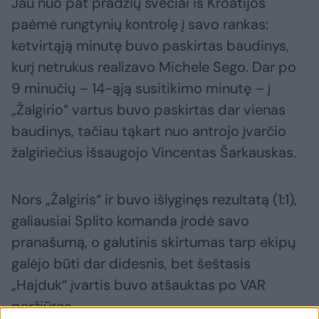
Jau nuo pat pradžių svečiai iš Kroatijos
paėmė rungtynių kontrolę į savo rankas:
ketvirtąją minutę buvo paskirtas baudinys,
kurį netrukus realizavo Michele Sego. Dar po
9 minučių – 14-ąją susitikimo minutę – į
„Žalgirio“ vartus buvo paskirtas dar vienas
baudinys, tačiau tąkart nuo antrojo įvarčio
žalgiriečius išsaugojo Vincentas Šarkauskas.
Nors „Žalgiris“ ir buvo išlyginęs rezultatą (1:1),
galiausiai Splito komanda įrodė savo
pranašumą, o galutinis skirtumas tarp ekipų
galėjo būti dar didesnis, bet šeštasis
„Hajduk“ įvartis buvo atšauktas po VAR
peržiūros.