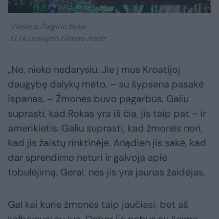
Vilniaus Žalgirio fanai
ELTA/Josvydo Elinsko nuotr.
„Ne, nieko nedarysiu. Jie į mus Kroatijoj
daugybę dalykų mėto, – su šypsena pasakė
ispanas. – Žmonės buvo pagarbūs. Galiu
suprasti, kad Rokas yra iš čia, jis taip pat – ir
amerikietis. Galiu suprasti, kad žmonės nori,
kad jis žaistų rinktinėje. Anądien jis sakė, kad
dar sprendimo neturi ir galvoja apie
tobulėjimą. Gerai, nes jis yra jaunas žaidėjas.
Gal kai kurie žmonės taip jaučiasi, bet aš
kalbėjausi su juo. Dabar jis pabus su šeima,