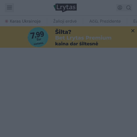
Karas Ukrainoje
Žalioji erdvė
Ačiū, Prezidente
E