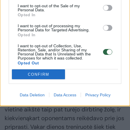
I want to opt-out of the Sale of my
Personal Data.
→
Opted In
I want to opt-out of processing my
Personal Data for Targeted Advertising.
Po Vilniaus „Žalgirio“
„Žalgirio
Opted In
sutriuškinimo – klubo
nemalonu
I want to opt-out of Collection, Use,
prezidento A. Tapino žinutė
besidžia
Retention, Sale, and/or Sharing of my
(1)
skriejo a
Personal Data that Is Unrelated with the
Purposes for which it was collected.
Opted Out
CONFIRM
„Tai, aišku, veikia rungtynes – tai buvo tiesa ir
Data Deletion
Data Access
Privacy Policy
kai aš žaidžiau Olandijos komandoje, kurios
vietinė aikštė taip pat turėjo dirbtinę žolę, ir
kiekvienąkart oponentams reikėdavo prie jos
priprasti. Vakar dienos treniruotė šiek tiek