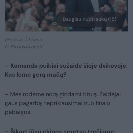
Daugiau nuotraukų (15)
Giedrius Žibėnas.
G. Bitvinsko nuotr.
– Komanda puikiai sužaidė šioje dvikovoje.
Kas lėmė gerą mačą?
– Mes rodėme norą gindami titulą. Žaidėjai
gaus pagarbą nepriklausimai nuo finalo
pabaigos.
– Šįkart jūsų ekipos spurtas trečiame