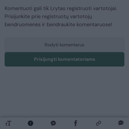
Komentuoti gali tik Lrytas registruoti vartotojai.
Prisijunkite prie registruotų vartotojų
bendruomenės ir bendraukite komentaruose!
Rodyti komentarus
Prisijungti komentatoriams