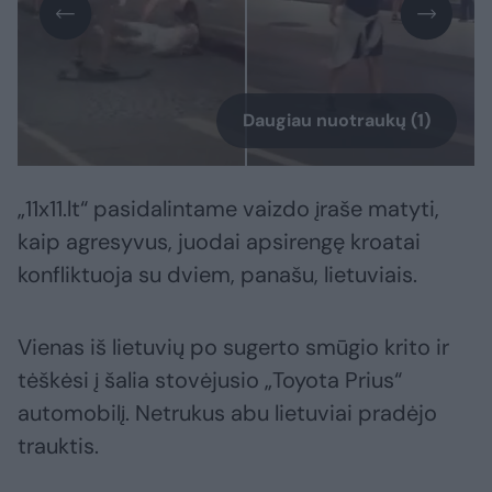
Daugiau nuotraukų (1)
„11x11.lt“ pasidalintame vaizdo įraše matyti,
kaip agresyvus, juodai apsirengę kroatai
konfliktuoja su dviem, panašu, lietuviais.
Vienas iš lietuvių po sugerto smūgio krito ir
tėškėsi į šalia stovėjusio „Toyota Prius“
automobilį. Netrukus abu lietuviai pradėjo
trauktis.