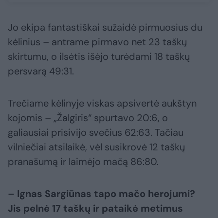
Jo ekipa fantastiškai sužaidė pirmuosius du
kėlinius – antrame pirmavo net 23 taškų
skirtumu, o ilsėtis išėjo turėdami 18 taškų
persvarą 49:31.
Trečiame kėlinyje viskas apsivertė aukštyn
kojomis – „Žalgiris“ spurtavo 20:6, o
galiausiai prisivijo svečius 62:63. Tačiau
vilniečiai atsilaikė, vėl susikrovė 12 taškų
pranašumą ir laimėjo mačą 86:80.
– Ignas Sargiūnas tapo mačo herojumi?
Jis pelnė 17 taškų ir pataikė metimus