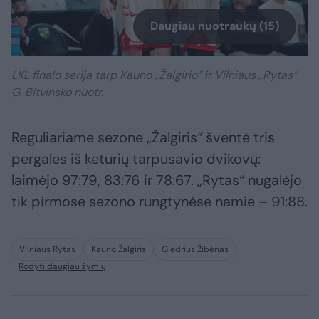
Daugiau nuotraukų (15)
LKL finalo serija tarp Kauno „Žalgirio“ ir Vilniaus „Rytas“
G. Bitvinsko nuotr.
Reguliariame sezone „Žalgiris“ šventė tris
pergales iš keturių tarpusavio dvikovų:
laimėjo 97:79, 83:76 ir 78:67. „Rytas“ nugalėjo
tik pirmose sezono rungtynėse namie – 91:88.
Vilniaus Rytas
Kauno Žalgiris
Giedrius Žibėnas
Rodyti daugiau žymių