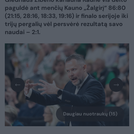
paguldė ant menčių Kauno „Žalgirį“ 86:80
(21:15, 28:16, 18:33, 19:16) ir finalo serijoje iki
trijų pergalių vėl persvėrė rezultatą savo
naudai – 2:1.
Daugiau nuotraukų (15)