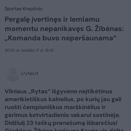
Sportas
Krepšinis
Pergalę įvertinęs ir lemiamu
momentu nepanikavęs G. Žibėnas:
„Komanda buvo neperšaunama“
2025 m. birželio 17 d. 19:41
Lrytas.lt
Vilniaus „Rytas“ išgyveno neįtikėtinus
amerikietiškus kalnelius, po kurių jau gali
ruošti čempioniškus marškinėlius ir
gėrimus ketvirtadienio vakarui sostinėje.
Didžiulį 23 taškų pranašumą išbarsčiusi
Giedriaus Žibėno kariauna Kaune vis dėlto