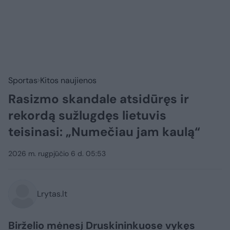
Sportas
Kitos naujienos
Rasizmo skandale atsidūręs ir
rekordą sužlugdęs lietuvis
teisinasi: „Numečiau jam kaulą“
2026 m. rugpjūčio 6 d. 05:53
Lrytas.lt
Birželio mėnesį Druskininkuose vykęs