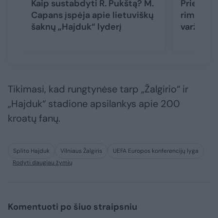
Kaip sustabdyti R. Pukštą? M.
Prieš „H
Capans įspėja apie lietuviškų
rimtas A.
šaknų „Hajduk“ lyderį
varžovų 
Tikimasi, kad rungtynėse tarp „Žalgirio“ ir
„Hajduk“ stadione apsilankys apie 200
kroatų fanų.
Splito Hajduk
Vilniaus Žalgiris
UEFA Europos konferencijų lyga
Rodyti daugiau žymių
Komentuoti po šiuo straipsniu