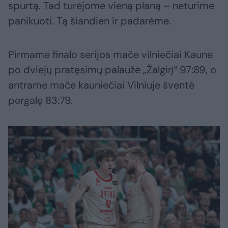
spurtą. Tad turėjome vieną planą – neturime
panikuoti. Tą šiandien ir padarėme.
Pirmame finalo serijos mače vilniečiai Kaune
po dviejų pratęsimų palaužė „Žalgirį“ 97:89, o
antrame mače kauniečiai Vilniuje šventė
pergalę 83:79.