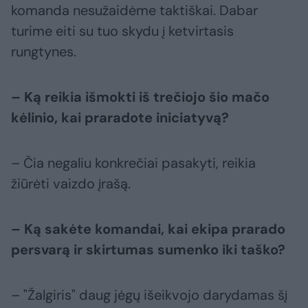
komanda nesužaidėme taktiškai. Dabar
turime eiti su tuo skydu į ketvirtasis
rungtynes.
– Ką reikia išmokti iš trečiojo šio mačo
kėlinio, kai praradote iniciatyvą?
– Čia negaliu konkrečiai pasakyti, reikia
žiūrėti vaizdo įrašą.
– Ką sakėte komandai, kai ekipa prarado
persvarą ir skirtumas sumenko iki taško?
– "Žalgiris" daug jėgų išeikvojo darydamas šį