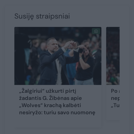
Susiję straipsniai
„Žalgiriui“ užkurti pirtį
Po apma
žadantis G. Žibėnas apie
nepaniku
„Wolves“ krachą kalbėti
„Turime 
nesiryžo: turiu savo nuomonę