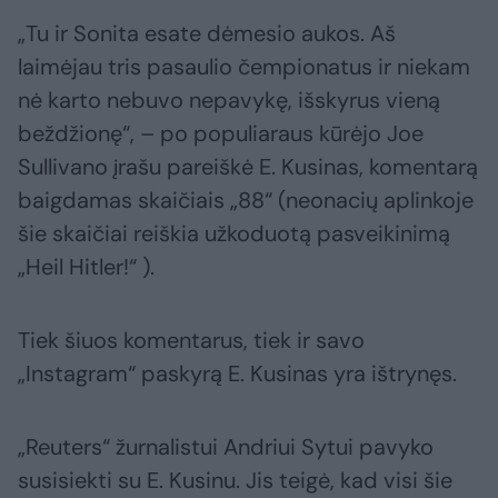
„Tu ir Sonita esate dėmesio aukos. Aš
laimėjau tris pasaulio čempionatus ir niekam
nė karto nebuvo nepavykę, išskyrus vieną
beždžionę“, – po populiaraus kūrėjo Joe
Sullivano įrašu pareiškė E. Kusinas, komentarą
baigdamas skaičiais „88“ (neonacių aplinkoje
šie skaičiai reiškia užkoduotą pasveikinimą
„Heil Hitler!“ ).
Tiek šiuos komentarus, tiek ir savo
„Instagram“ paskyrą E. Kusinas yra ištrynęs.
„Reuters“ žurnalistui Andriui Sytui pavyko
susisiekti su E. Kusinu. Jis teigė, kad visi šie