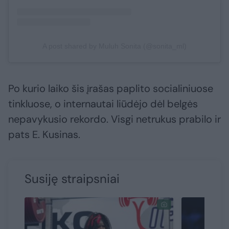
A post shared by Muluh Sonita (@sonita_ml)
Po kurio laiko šis įrašas paplito socialiniuose
tinkluose, o internautai liūdėjo dėl belgės
nepavykusio rekordo. Visgi netrukus prabilo ir
pats E. Kusinas.
Susiję straipsniai