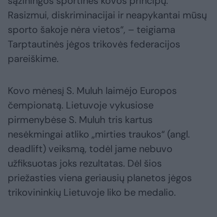
sąžiningos sportinės kovos principų.
Rasizmui, diskriminacijai ir neapykantai mūsų
sporto šakoje nėra vietos“, – teigiama
Tarptautinės jėgos trikovės federacijos
pareiškime.
Kovo mėnesį S. Muluh laimėjo Europos
čempionatą. Lietuvoje vykusiose
pirmenybėse S. Muluh tris kartus
nesėkmingai atliko „mirties traukos“ (angl.
deadlift) veiksmą, todėl jame nebuvo
užfiksuotas joks rezultatas. Dėl šios
priežasties viena geriausių planetos jėgos
trikovininkių Lietuvoje liko be medalio.