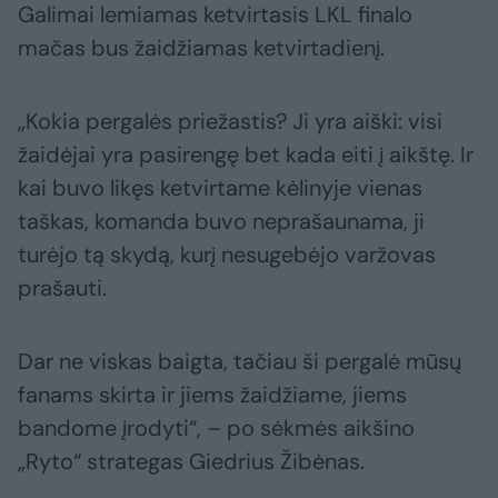
Galimai lemiamas ketvirtasis LKL finalo
mačas bus žaidžiamas ketvirtadienį.
„Kokia pergalės priežastis? Ji yra aiški: visi
žaidėjai yra pasirengę bet kada eiti į aikštę. Ir
kai buvo likęs ketvirtame kėlinyje vienas
taškas, komanda buvo neprašaunama, ji
turėjo tą skydą, kurį nesugebėjo varžovas
prašauti.
Dar ne viskas baigta, tačiau ši pergalė mūsų
fanams skirta ir jiems žaidžiame, jiems
bandome įrodyti“, – po sėkmės aikšino
„Ryto“ strategas Giedrius Žibėnas.