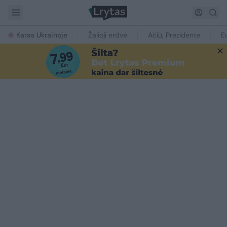
Karas Ukrainoje
Žalioji erdvė
Ačiū, Prezidente
E