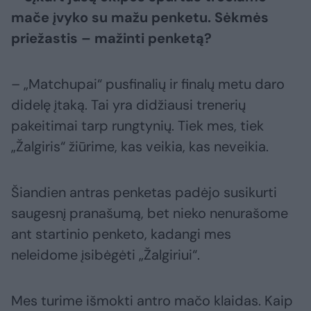
mače įvyko su mažu penketu. Sėkmės
priežastis – mažinti penketą?
– „Matchupai“ pusfinalių ir finalų metu daro
didelę įtaką. Tai yra didžiausi trenerių
pakeitimai tarp rungtynių. Tiek mes, tiek
„Žalgiris“ žiūrime, kas veikia, kas neveikia.
Šiandien antras penketas padėjo susikurti
saugesnį pranašumą, bet nieko nenurašome
ant startinio penketo, kadangi mes
neleidome įsibėgėti „Žalgiriui“.
Mes turime išmokti antro mačo klaidas. Kaip