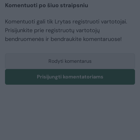
Komentuoti po šiuo straipsniu
Komentuoti gali tik Lrytas registruoti vartotojai.
Prisijunkite prie registruotų vartotojų
bendruomenės ir bendraukite komentaruose!
Rodyti komentarus
Prisijungti komentatoriams