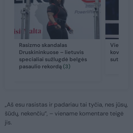
Rasizmo skandalas
Vienam i
Druskininkuose – lietuvis
kovotojų
specialiai sužlugdė belgės
sutartis
pasaulio rekordą
(3)
„Aš esu rasistas ir padariau tai tyčia, nes jūsų,
šūdų, nekenčiu“, – viename komentare teigė
jis.