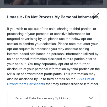
Trečiuoju bandymu 29-erių S. Muluh bandė
Lrytas.lt -
Do Not Process My Personal Information
pritūpti su štanga, ant kurios buvo rekordinis
moterims svoris – net 334,5 kilogramo. Pagal
If you wish to opt-out of the sale, sharing to third parties, or
processing of your personal or sensitive information for
taisykles tupiant atletą privalo prižiūrėti ir
targeted advertising by us, please use the below opt-out
prireikus padėti penki asistentai: po du iš
section to confirm your selection. Please note that after your
opt-out request is processed you may continue seeing
kairės ir dešinės bei vienas iš nugaros.
interest-based ads based on personal information utilized by
us or personal information disclosed to third parties prior to
your opt-out. You may separately opt-out of the further
S. Muluh tupiant su štanga ši lietė lietuvio
disclosure of your personal information by third parties on the
asistento Ernesto Kusino koją. Pagal taisykles
IAB’s list of downstream participants. This information may
also be disclosed by us to third parties on the
IAB’s List of
bet koks išorinis štangos prilietimas, kai
Downstream Participants
that may further disclose it to other
sportininkas vadovaujantis protingumo
third parties.
principu dar turi galimybę ją iškelti, laikomas
Personal Data Processing Opt Outs
klaida.