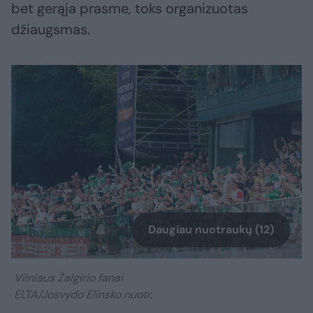
bet gerąja prasme, toks organizuotas
džiaugsmas.
Daugiau nuotraukų (12)
Vilniaus Žalgirio fanai
ELTA/Josvydo Elinsko nuotr.