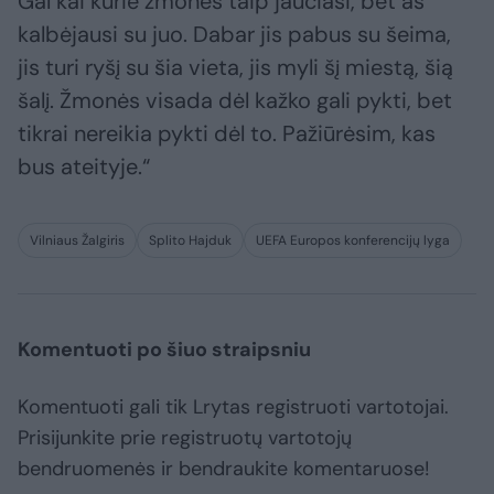
Gal kai kurie žmonės taip jaučiasi, bet aš
kalbėjausi su juo. Dabar jis pabus su šeima,
jis turi ryšį su šia vieta, jis myli šį miestą, šią
šalį. Žmonės visada dėl kažko gali pykti, bet
tikrai nereikia pykti dėl to. Pažiūrėsim, kas
bus ateityje.“
Vilniaus Žalgiris
Splito Hajduk
UEFA Europos konferencijų lyga
Komentuoti po šiuo straipsniu
Komentuoti gali tik Lrytas registruoti vartotojai.
Prisijunkite prie registruotų vartotojų
bendruomenės ir bendraukite komentaruose!