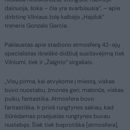
dainuoja, šoka – čia yra svarbiausia“, – apie
dirbtinę Vilniaus žolę kalbėjo „Hajduk“
treneris Gonzalo Garcia.
Paklaustas apie stadiono atmosferą 42-ejų
specialistas išreiškė didžiulį susižavėjimą tiek
Vilniumi, tiek ir „Žalgirio“ sirgaliais.
„Visų pirma, kai atvykome į miestą, viskas
buvo nuostabu, žmonės geri, malonūs, viskas
puiku, fantastika. Atmosfera buvo
fantastiška. Ir prieš rungtynes sakiau, kad
žiūrėdamas praėjusias rungtynes buvau
nustebęs. Šiek tiek beprotiška [atmosfera],