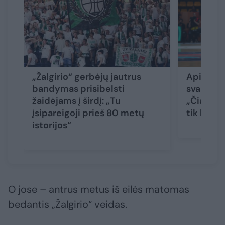
„Žalgirio“ gerbėjų jautrus
Apie kar
bandymas prisibelsti
svarsčius
žaidėjams į širdį: „Tu
„Čia tik 
įsipareigoji prieš 80 metų
tik laikyk
istorijos“
O jose – antrus metus iš eilės matomas
bedantis „Žalgirio“ veidas.