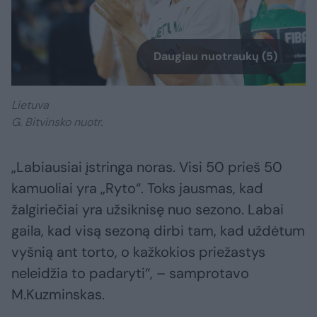
Daugiau nuotraukų (5)
Lietuva
G. Bitvinsko nuotr.
„Labiausiai įstringa noras. Visi 50 prieš 50
kamuoliai yra „Ryto“. Toks jausmas, kad
žalgiriečiai yra užsiknisę nuo sezono. Labai
gaila, kad visą sezoną dirbi tam, kad uždėtum
vyšnią ant torto, o kažkokios priežastys
neleidžia to padaryti“, – samprotavo
M.Kuzminskas.