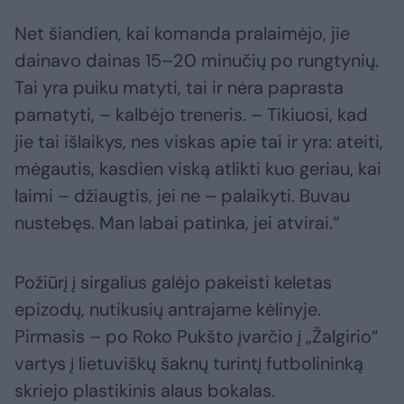
Net šiandien, kai komanda pralaimėjo, jie
dainavo dainas 15–20 minučių po rungtynių.
Tai yra puiku matyti, tai ir nėra paprasta
pamatyti, – kalbėjo treneris. – Tikiuosi, kad
jie tai išlaikys, nes viskas apie tai ir yra: ateiti,
mėgautis, kasdien viską atlikti kuo geriau, kai
laimi – džiaugtis, jei ne – palaikyti. Buvau
nustebęs. Man labai patinka, jei atvirai.“
Požiūrį į sirgalius galėjo pakeisti keletas
epizodų, nutikusių antrajame kėlinyje.
Pirmasis – po Roko Pukšto įvarčio į „Žalgirio“
vartys į lietuviškų šaknų turintį futbolininką
skriejo plastikinis alaus bokalas.