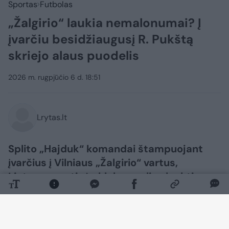
Sportas
Futbolas
„Žalgirio“ laukia nemalonumai? Į
įvarčiu besidžiaugusį R. Pukštą
skriejo alaus puodelis
2026 m. rugpjūčio 6 d. 18:51
Lrytas.lt
Splito „Hajduk“ komandai štampuojant
įvarčius į Vilniaus „Žalgirio“ vartus,
Lietuvos sostinės klubas gali sulaukti
nemenkos nuobaudos iš UEFA už sirgalių
veiksmus.