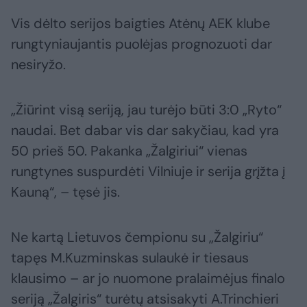
Vis dėlto serijos baigties Atėnų AEK klube
rungtyniaujantis puolėjas prognozuoti dar
nesiryžo.
„Žiūrint visą seriją, jau turėjo būti 3:0 „Ryto“
naudai. Bet dabar vis dar sakyčiau, kad yra
50 prieš 50. Pakanka „Žalgiriui“ vienas
rungtynes suspurdėti Vilniuje ir serija grįžta į
Kauną“, – tęsė jis.
Ne kartą Lietuvos čempionu su „Žalgiriu“
tapęs M.Kuzminskas sulaukė ir tiesaus
klausimo – ar jo nuomone pralaimėjus finalo
seriją „Žalgiris“ turėtų atsisakyti A.Trinchieri