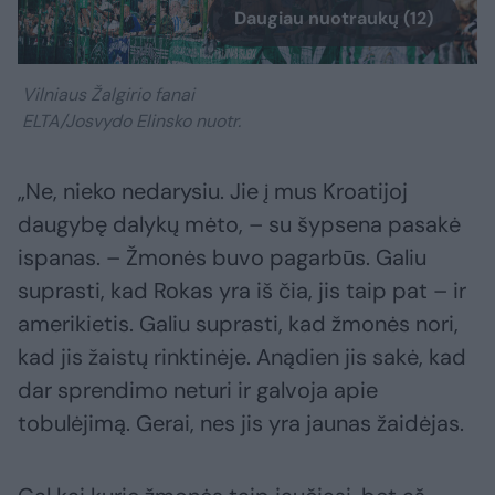
Daugiau nuotraukų (12)
Vilniaus Žalgirio fanai
ELTA/Josvydo Elinsko nuotr.
„Ne, nieko nedarysiu. Jie į mus Kroatijoj
daugybę dalykų mėto, – su šypsena pasakė
ispanas. – Žmonės buvo pagarbūs. Galiu
suprasti, kad Rokas yra iš čia, jis taip pat – ir
amerikietis. Galiu suprasti, kad žmonės nori,
kad jis žaistų rinktinėje. Anądien jis sakė, kad
dar sprendimo neturi ir galvoja apie
tobulėjimą. Gerai, nes jis yra jaunas žaidėjas.