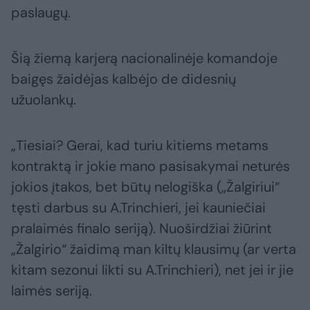
paslaugų.
Šią žiemą karjerą nacionalinėje komandoje
baigęs žaidėjas kalbėjo de didesnių
užuolankų.
„Tiesiai? Gerai, kad turiu kitiems metams
kontraktą ir jokie mano pasisakymai neturės
jokios įtakos, bet būtų nelogiška („Žalgiriui“
tęsti darbus su A.Trinchieri, jei kauniečiai
pralaimės finalo seriją). Nuoširdžiai žiūrint
„Žalgirio“ žaidimą man kiltų klausimų (ar verta
kitam sezonui likti su A.Trinchieri), net jei ir jie
laimės seriją.