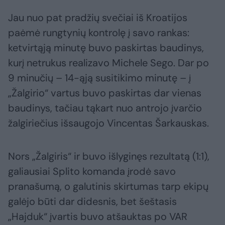
Jau nuo pat pradžių svečiai iš Kroatijos
paėmė rungtynių kontrolę į savo rankas:
ketvirtąją minutę buvo paskirtas baudinys,
kurį netrukus realizavo Michele Sego. Dar po
9 minučių – 14-ąją susitikimo minutę – į
„Žalgirio“ vartus buvo paskirtas dar vienas
baudinys, tačiau tąkart nuo antrojo įvarčio
žalgiriečius išsaugojo Vincentas Šarkauskas.
Nors „Žalgiris“ ir buvo išlyginęs rezultatą (1:1),
galiausiai Splito komanda įrodė savo
pranašumą, o galutinis skirtumas tarp ekipų
galėjo būti dar didesnis, bet šeštasis
„Hajduk“ įvartis buvo atšauktas po VAR