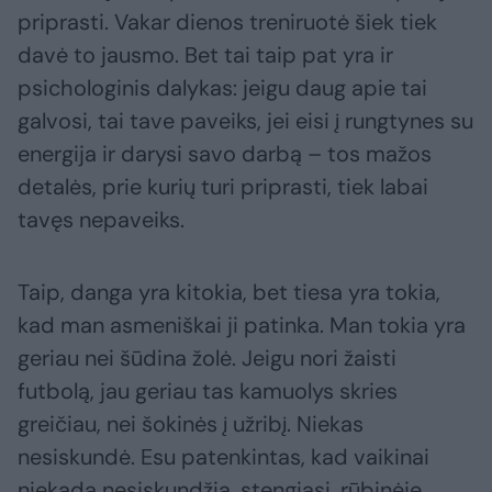
priprasti. Vakar dienos treniruotė šiek tiek
davė to jausmo. Bet tai taip pat yra ir
psichologinis dalykas: jeigu daug apie tai
galvosi, tai tave paveiks, jei eisi į rungtynes su
energija ir darysi savo darbą – tos mažos
detalės, prie kurių turi priprasti, tiek labai
tavęs nepaveiks.
Taip, danga yra kitokia, bet tiesa yra tokia,
kad man asmeniškai ji patinka. Man tokia yra
geriau nei šūdina žolė. Jeigu nori žaisti
futbolą, jau geriau tas kamuolys skries
greičiau, nei šokinės į užribį. Niekas
nesiskundė. Esu patenkintas, kad vaikinai
niekada nesiskundžia, stengiasi, rūbinėje