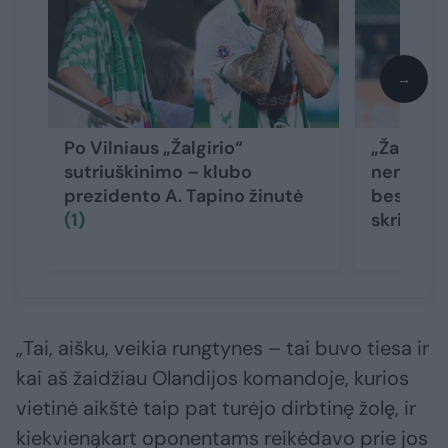
→
Po Vilniaus „Žalgirio“
„Žalgirio
sutriuškinimo – klubo
nemalonu
prezidento A. Tapino žinutė
besidžia
(1)
skriejo a
„Tai, aišku, veikia rungtynes – tai buvo tiesa ir
kai aš žaidžiau Olandijos komandoje, kurios
vietinė aikštė taip pat turėjo dirbtinę žolę, ir
kiekvienąkart oponentams reikėdavo prie jos