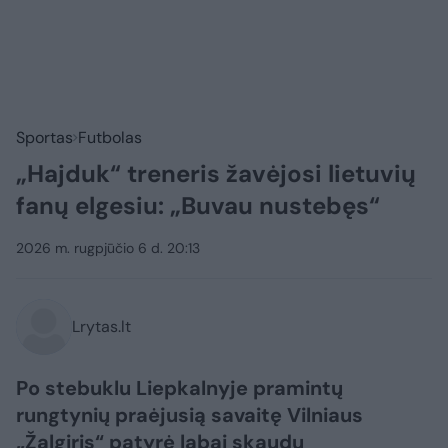
Sportas
Futbolas
„Hajduk“ treneris žavėjosi lietuvių
fanų elgesiu: „Buvau nustebęs“
2026 m. rugpjūčio 6 d. 20:13
Lrytas.lt
Po stebuklu Liepkalnyje pramintų
rungtynių praėjusią savaitę Vilniaus
„Žalgiris“ patyrė labai skaudų