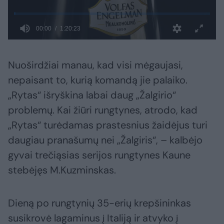
Nuoširdžiai manau, kad visi mėgaujasi,
nepaisant to, kurią komandą jie palaiko.
„Rytas“ išryškina labai daug „Žalgirio“
problemų. Kai žiūri rungtynes, atrodo, kad
„Rytas“ turėdamas prastesnius žaidėjus turi
daugiau pranašumų nei „Žalgiris“, – kalbėjo
gyvai trečiąsias serijos rungtynes Kaune
stebėjęs M.Kuzminskas.
Dieną po rungtynių 35-erių krepšininkas
susikrovė lagaminus į Italiją ir atvyko į