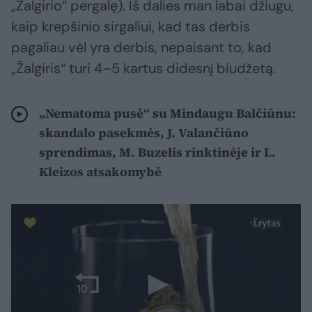
„Žalgirio“ pergalę). Iš dalies man labai džiugu,
kaip krepšinio sirgaliui, kad tas derbis
pagaliau vėl yra derbis, nepaisant to, kad
„Žalgiris“ turi 4–5 kartus didesnį biudžetą.
„Nematoma pusė“ su Mindaugu Balčiūnu:
skandalo pasekmės, J. Valančiūno
sprendimas, M. Buzelis rinktinėje ir L.
Kleizos atsakomybė