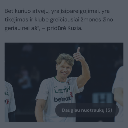
Bet kuriuo atveju, yra įsipareigojimai, yra
tikėjimas ir klube greičiausiai žmonės žino
geriau nei aš“, – pridūrė Kuzia.
Daugiau nuotraukų (5)