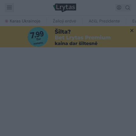
Karas Ukrainoje
Žalioji erdvė
Ačiū, Prezidente
E