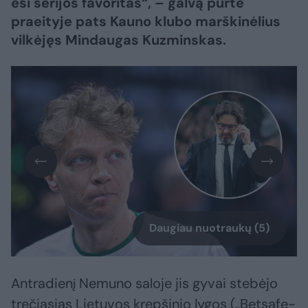
esi serijos favoritas“, – galvą purtė
praeityje pats Kauno klubo marškinėlius
vilkėjęs Mindaugas Kuzminskas.
Daugiau nuotraukų (5)
Antradienį Nemuno saloje jis gyvai stebėjo
trečiąsias Lietuvos krepšinio lygos („Betsafe-