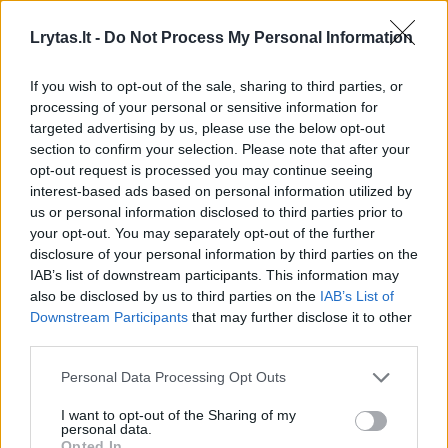
atstovai tiesiog neteks darbų, nes tiesiog
Lrytas.lt -
Do Not Process My Personal Information
kažkas taip nusprendė.
If you wish to opt-out of the sale, sharing to third parties, or
processing of your personal or sensitive information for
Taip pat nepavydėtina komanda ir LKL. Iš
targeted advertising by us, please use the below opt-out
vienos pusės nesinori turėti tokio pavyzdžio,
section to confirm your selection. Please note that after your
kaip šiemet buvo „Mažeikiai“, o pernai
opt-out request is processed you may continue seeing
interest-based ads based on personal information utilized by
„Gargždai“, o iš kitos pusės – jei liktų 8
us or personal information disclosed to third parties prior to
komandos, reiktų keisti sistemą“, –
your opt-out. You may separately opt-out of the further
disclosure of your personal information by third parties on the
samprotavo M.Kuzminskas.
IAB’s list of downstream participants. This information may
also be disclosed by us to third parties on the
IAB’s List of
Downstream Participants
that may further disclose it to other
Mindaugas Kuzminskas
Kauno Žalgiris
Andrea Trinchieri
third parties.
Rodyti daugiau žymių
Personal Data Processing Opt Outs
I want to opt-out of the Sharing of my
personal data.
Komentuoti po šiuo straipsniu
Opted In