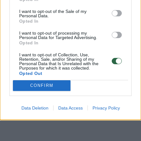
I want to opt-out of the Sale of my
Komentuoti gali tik Lrytas registruoti vartotojai.
Personal Data.
Opted In
Prisijunkite prie registruotų vartotojų
bendruomenės ir bendraukite komentaruose!
I want to opt-out of processing my
Personal Data for Targeted Advertising.
Opted In
I want to opt-out of Collection, Use,
Rodyti komentarus
Retention, Sale, and/or Sharing of my
Personal Data that Is Unrelated with the
Purposes for which it was collected.
Prisijungti komentatoriams
Opted Out
CONFIRM
Data Deletion
Data Access
Privacy Policy