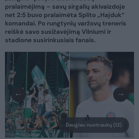
pralaimėjimą – savų sirgalių akivaizdoje
net 2:5 buvo pralaimėta Splito „Hajduk“
komandai. Po rungtynių varžovų treneris
reiškė savo susižavėjimą Vilniumi ir
stadione susirinkusiais fanais.
Daugiau nuotraukų (12)