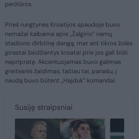
peržiūros.
Prieš rungtynes Kroatijos spaudoje buvo
nemažai kalbama apie „Žalgirio“ namų
stadiono dirbtinę dangą, mat ant tikros žolės
įprastai žaidžiantys kroatai prie jos gali būti
nepripratę. Akcentuojamas buvo galimas
greitesnis žaidimas, tačiau tai, panašu, į
naudą buvo būtent „Hajduk“ komandai.
Susiję straipsniai