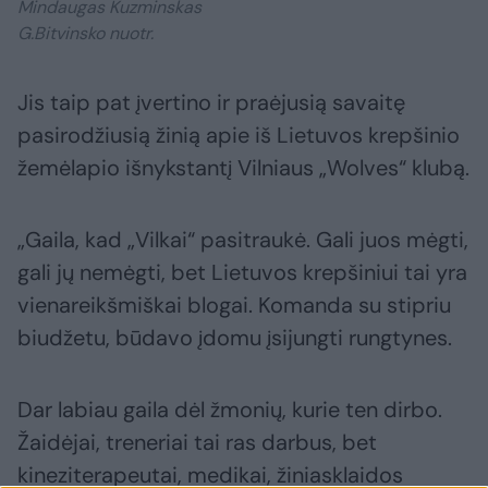
Mindaugas Kuzminskas
G.Bitvinsko nuotr.
Jis taip pat įvertino ir praėjusią savaitę
pasirodžiusią žinią apie iš Lietuvos krepšinio
žemėlapio išnykstantį Vilniaus „Wolves“ klubą.
„Gaila, kad „Vilkai“ pasitraukė. Gali juos mėgti,
gali jų nemėgti, bet Lietuvos krepšiniui tai yra
vienareikšmiškai blogai. Komanda su stipriu
biudžetu, būdavo įdomu įsijungti rungtynes.
Dar labiau gaila dėl žmonių, kurie ten dirbo.
Žaidėjai, treneriai tai ras darbus, bet
kineziterapeutai, medikai, žiniasklaidos