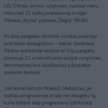
LKL“) finalo serijos rungtynes, kuriose vienu
metu net 23 taškų pranašumą turėjęs
Vilniaus „Rytas“ patiesė „Žalgirį“ 86:80.
Po šios pergalės vilniečiai visiškai priartėjo
prie titulo išsaugojimo – dabar Giedriaus
Žibėno auklėtiniai serijoje iki trijų pergalių
pirmauja 2:1, o ketvirtosios serijos rungtynės
ketvirtadienį bus žaidžiamos pilnutėlėje
sostinės arenoje.
„Netikėtai (atrodo finalas). Meluočiau, jei
būčiau prognozavęs kitaip nei daugelis tų,
kurie būtent taip prognozavo (užtikrintą