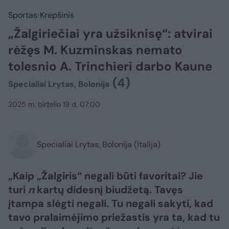
Sportas
Krepšinis
„Žalgiriečiai yra užsiknisę“: atvirai
rėžęs M. Kuzminskas nemato
tolesnio A. Trinchieri darbo Kaune
(4)
Specialiai Lrytas, Bolonija
2025 m. birželio 19 d. 07:00
Specialiai Lrytas, Bolonija (Italija)
„Kaip „Žalgiris“ negali būti favoritai? Jie
turi
n
kartų didesnį biudžetą. Tavęs
įtampa slėgti negali. Tu negali sakyti, kad
tavo pralaimėjimo priežastis yra ta, kad tu