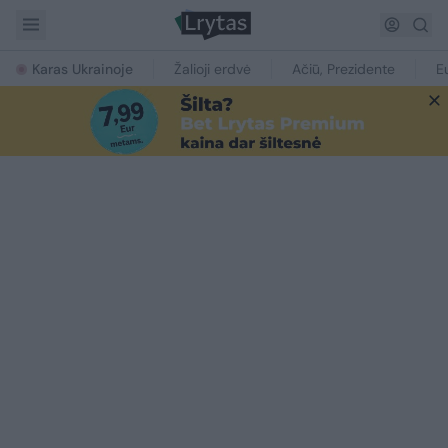
Karas Ukrainoje
Žalioji erdvė
Ačiū, Prezidente
E