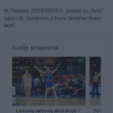
M. Fosteris 2023/2024 m. sezone su „Rytu“
tapo LKL čempionu ir buvo išrinktas finalo
MVP.
Susiję straipsniai
Lietuvių varžovių akistatoje –
Po Lietu