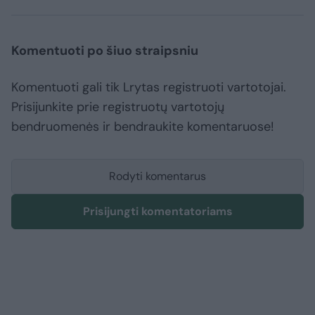
Komentuoti po šiuo straipsniu
Komentuoti gali tik Lrytas registruoti vartotojai.
Prisijunkite prie registruotų vartotojų
bendruomenės ir bendraukite komentaruose!
Rodyti komentarus
Prisijungti komentatoriams