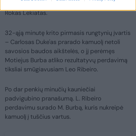
Račičius, kurį pakeitė kitas vidurio gynėjas
Rokas Lekiatas.
32-ąją minutę krito pirmasis rungtynių įvartis
– Carlosas Duke'as prarado kamuolį netoli
savosios baudos aikštelės, o jį perėmęs
Motiejus Burba atliko rezultatyvų perdavimą
tiksliai smūgiavusiam Leo Ribeiro.
Po dar penkių minučių kauniečiai
padvigubino pranašumą. L. Ribeiro
perdavimu surado M. Burbą, kuris nukreipė
kamuolį į tuščius vartus.