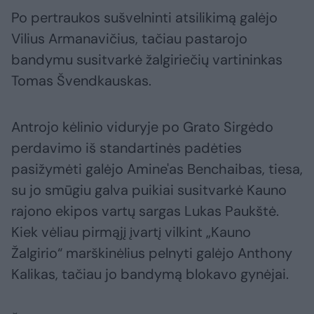
Po pertraukos sušvelninti atsilikimą galėjo
Vilius Armanavičius, tačiau pastarojo
bandymu susitvarkė žalgiriečių vartininkas
Tomas Švendkauskas.
Antrojo kėlinio viduryje po Grato Sirgėdo
perdavimo iš standartinės padėties
pasižymėti galėjo Amine'as Benchaibas, tiesa,
su jo smūgiu galva puikiai susitvarkė Kauno
rajono ekipos vartų sargas Lukas Paukštė.
Kiek vėliau pirmąjį įvartį vilkint „Kauno
Žalgirio“ marškinėlius pelnyti galėjo Anthony
Kalikas, tačiau jo bandymą blokavo gynėjai.