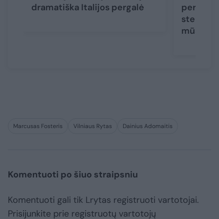
dramatiška Italijos pergalė
pergalės
stebėjosi
mūsiškių
Marcusas Fosteris
Vilniaus Rytas
Dainius Adomaitis
Komentuoti po šiuo straipsniu
Komentuoti gali tik Lrytas registruoti vartotojai.
Prisijunkite prie registruotų vartotojų