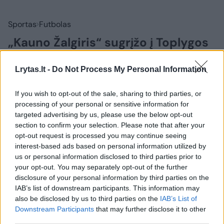
Sportas
Futbolas
„Kauno Žalgiris“ sugrįžo į Toplygos
viršūnę
Lrytas.lt -
Do Not Process My Personal Information
2026 m. rugpjūčio 8 d. 19:13
If you wish to opt-out of the sale, sharing to third parties, or
processing of your personal or sensitive information for
targeted advertising by us, please use the below opt-out
Lrytas.lt
section to confirm your selection. Please note that after your
opt-out request is processed you may continue seeing
interest-based ads based on personal information utilized by
Dariaus ir Girėno stadione įvyko 26-ojo
us or personal information disclosed to third parties prior to
TOPLYGOS turo dvikova tarp „Kauno
your opt-out. You may separately opt-out of the further
Žalgirio“ ir „Hegelmann“ futbolininkų. Jau
disclosure of your personal information by third parties on the
pirmajame kėlinyje persvarą susikūrę
IAB’s list of downstream participants. This information may
also be disclosed by us to third parties on the
IAB’s List of
kauniečiai šventė pergalę rezultatu 2:0
Downstream Participants
that may further disclose it to other
(2:0).
third parties.