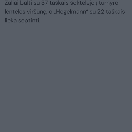
Žaliai balti su 37 taškais šoktelėjo į turnyro
lentelės viršūnę, o „Hegelmann“ su 22 taškais
lieka septinti.