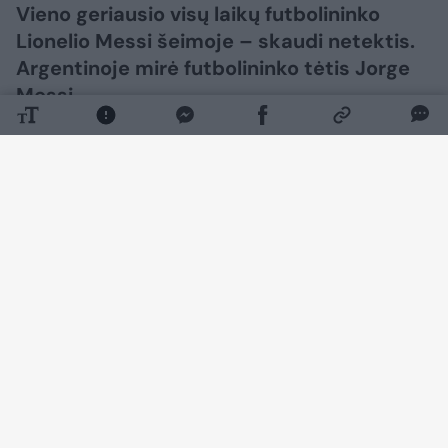
Vieno geriausio visų laikų futbolininko
Lionelio Messi šeimoje – skaudi netektis.
Argentinoje mirė futbolininko tėtis Jorge
Messi.
Daugiau nuotraukų (6)