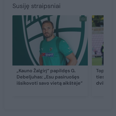
Susiję straipsniai
„Kauno Žalgirį“ papildęs G.
Toplygos
Debeljuhas: „Esu pasiruošęs
tiesiogi
išsikovoti savo vietą aikštėje“
dvikova