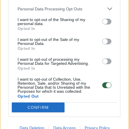
Personal Data Processing Opt Outs
I want to opt-out of the Sharing of my
personal data.
Opted In
I want to opt-out of the Sale of my
Personal Data.
Opted In
I want to opt-out of processing my
Personal Data for Targeted Advertising.
Opted In
Daugiau nuotraukų (12)
I want to opt-out of Collection, Use,
Retention, Sale, and/or Sharing of my
Personal Data that Is Unrelated with the
Purposes for which it was collected.
Opted Out
Rungtynių pradžia klostėsi ramiai – kartą
šalia žalgiriečių vartų smūgiavo Wesley
CONFIRM
Gabrielis, o Željko Sopičius buvo priverstas
atlikti keitimą. Rungtynių tęsti negalėjo Luka
Data Deletion
Data Access
Privacy Policy