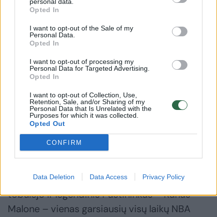
programos, nedvejojau nė minutės“, – tikino
personal data.
Opted In
B. Petersonas.
I want to opt-out of the Sale of my
Personal Data.
Opted In
B. Petersonas krepšinyje praleido ne vieną
dešimtmetį. Per tą laiką jis įgijo
I want to opt-out of processing my
Personal Data for Targeted Advertising.
įvairiapusiškos patirties – tiek kaip
Opted In
vyriausiasis treneris, tiek kaip asistentas, tiek
I want to opt-out of Collection, Use,
Retention, Sale, and/or Sharing of my
kaip individualių įgūdžių ugdymo
Personal Data that Is Unrelated with the
Purposes for which it was collected.
specialistas. Dirbdamas „Dallas Mavericks“,
Opted Out
„Orlando Magic“ ir „Milwaukee Bucks“
CONFIRM
klubuose, jis treniravo Dirką Nowitzkį, Steve‘ą
Nashą bei kitus NBA MVP kalibro žaidėjus. Jo
Data Deletion
Data Access
Privacy Policy
treniruojamoje universiteto ekipoje kadaise
tobulėjo ir legendinis Paštininkas – Karlas
Malone – vienas garsiausių visų laikų NBA