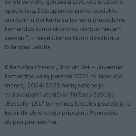
dirbti su vienu geriausių Lietuvos krepšinio
specialistų. Džiaugiamės greitai pasiektu
susitarimu bei kartu su treneriu pradedame
komandos komplektavimo darbus naujam
sezonui“, – teigė Utenos klubo direktorius
Rolandas Jarutis.
K.Kemzūra Utenos „Uniclub Bet – Juventus“
komandos vairą perėmė 2024 m. lapkričio
mėnesį. 2024/2025 metų sezone jo
vadovaujami uteniškiai finišavo šeštoje
„Betsafe-LKL“ turnyrinės lentelės pozicijoje, o
ketvirtfinalyje turėjo pripažinti Panevėžio
ekipos pranašumą.