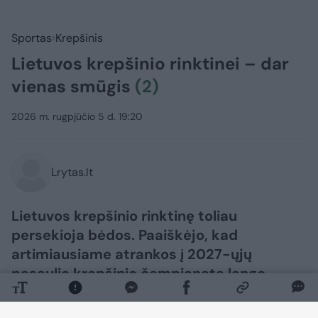
Sportas
Krepšinis
Lietuvos krepšinio rinktinei – dar
vienas smūgis
(2)
2026 m. rugpjūčio 5 d. 19:20
Lrytas.lt
Lietuvos krepšinio rinktinę toliau
persekioja bėdos. Paaiškėjo, kad
artimiausiame atrankos į 2027-ųjų
pasaulio krepšinio čempionatą lange
Lietuvai nepadės dar vienas žalgirietis.