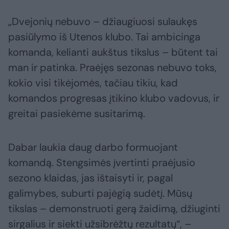
„Dvejonių nebuvo – džiaugiuosi sulaukęs
pasiūlymo iš Utenos klubo. Tai ambicinga
komanda, kelianti aukštus tikslus – būtent tai
man ir patinka. Praėjęs sezonas nebuvo toks,
kokio visi tikėjomės, tačiau tikiu, kad
komandos progresas įtikino klubo vadovus, ir
greitai pasiekėme susitarimą.
Dabar laukia daug darbo formuojant
komandą. Stengsimės įvertinti praėjusio
sezono klaidas, jas ištaisyti ir, pagal
galimybes, suburti pajėgią sudėtį. Mūsų
tikslas – demonstruoti gerą žaidimą, džiuginti
sirgalius ir siekti užsibrėžtų rezultatų“, –