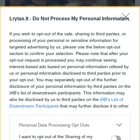
Lrytas.lt -
Do Not Process My Personal Information
If you wish to opt-out of the sale, sharing to third parties, or
processing of your personal or sensitive information for
targeted advertising by us, please use the below opt-out
section to confirm your selection. Please note that after your
opt-out request is processed you may continue seeing
interest-based ads based on personal information utilized by
Daugiau nuotraukų (3)
us or personal information disclosed to third parties prior to
your opt-out. You may separately opt-out of the further
disclosure of your personal information by third parties on the
IAB’s list of downstream participants. This information may
„Labai gerbiu Lietuvos krepšinį, asmeniškai
also be disclosed by us to third parties on the
IAB’s List of
esu susidūręs su jūsų iškiliais žaidėjais,
Downstream Participants
that may further disclose it to other
tokiais kaip Šarūnas Marčiulionis, Alvydas
third parties.
Pazdrazdis bei kitais. Todėl sulaukęs
Personal Data Processing Opt Outs
pasiūlymo prisidėti prie jūsų krepšinio
I want to opt-out of the Sharing of my