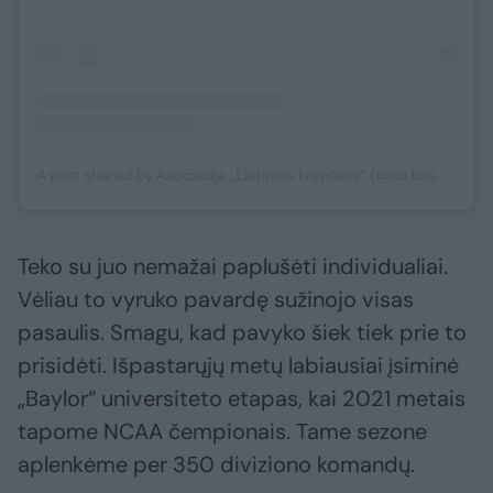
A post shared by Asociacija „Lietuvos krepšinis" (@ltu.basketball)
Teko su juo nemažai paplušėti individualiai.
Vėliau to vyruko pavardę sužinojo visas
pasaulis. Smagu, kad pavyko šiek tiek prie to
prisidėti. Išpastarųjų metų labiausiai įsiminė
„Baylor“ universiteto etapas, kai 2021 metais
tapome NCAA čempionais. Tame sezone
aplenkėme per 350 diviziono komandų.