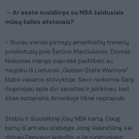
– Ar esate susidūręs su NBA žaidusiais
mūsų šalies atstovais?
– Buvau vienas pirmųjų amerikiečių trenerių
prisilietusių prie Šarūno Marčiulionio. Donnie
Nelsonas manęs paprašė padirbėti su
naujoku iš Lietuvos „Golden State Warriors“
klubo vasaros stovykloje. Savo rankomis Šarą
čiupinėjau apie dvi savaites ir įsitikinau, kad
šitas europietis Amerikoje tikrai neprapuls.
Stebiu ir šiuolaikinę jūsų NBA kartą. Daug
kartų iš arti esu stebėjęs Joną Valančiūną, kai
dirbau Denverio koledže, o jis rungtyniavo