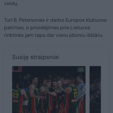
veidų.
Turi B. Petersonas ir darbo Europos klubuose
patirties, o prisidėjimas prie Lietuvos
rinktinės jam taps dar vienu įdomiu iššūkiu.
Susiję straipsniai