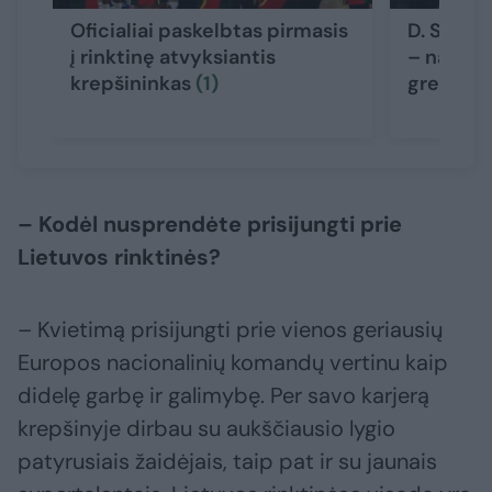
Oficialiai paskelbtas pirmasis
D. Songa
į rinktinę atvyksiantis
– naujas
krepšininkas
(1)
gresia r
– Kodėl nusprendėte prisijungti prie
Lietuvos rinktinės?
– Kvietimą prisijungti prie vienos geriausių
Europos nacionalinių komandų vertinu kaip
didelę garbę ir galimybę. Per savo karjerą
krepšinyje dirbau su aukščiausio lygio
patyrusiais žaidėjais, taip pat ir su jaunais