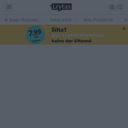
Karas Ukrainoje
Žalioji erdvė
Ačiū, Prezidente
E