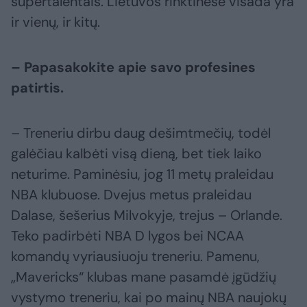
supertalentais. Lietuvos rinktinėse visada yra
ir vienų, ir kitų.
– Papasakokite apie savo profesines
patirtis.
– Treneriu dirbu daug dešimtmečių, todėl
galėčiau kalbėti visą dieną, bet tiek laiko
neturime. Paminėsiu, jog 11 metų praleidau
NBA klubuose. Dvejus metus praleidau
Dalase, šešerius Milvokyje, trejus – Orlande.
Teko padirbėti NBA D lygos bei NCAA
komandų vyriausiuoju treneriu. Pamenu,
„Mavericks“ klubas mane pasamdė įgūdžių
vystymo treneriu, kai po mainų NBA naujokų