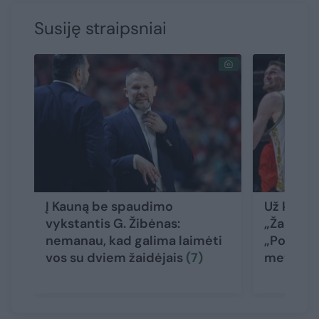
Susiję straipsniai
Į Kauną be spaudimo
Už keiks
vykstantis G. Žibėnas:
„Žalgirį“
nemanau, kad galima laimėti
„Po velni
vos su dviem žaidėjais
(7)
metima