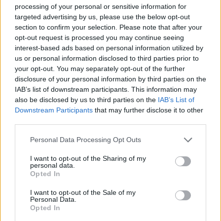
Sabonį ir ar jis pasiruošęs būti vyriausiuoju
processing of your personal or sensitive information for
treneriu?
targeted advertising by us, please use the below opt-out
section to confirm your selection. Please note that after your
opt-out request is processed you may continue seeing
– Noriu jam palinkėti didžiausios sėkmės. Jau
interest-based ads based on personal information utilized by
us or personal information disclosed to third parties prior to
metas jam čiupti šią galimybę. Buvo labai
your opt-out. You may separately opt-out of the further
smagu su juo dirbti. Kartais su juo
disclosure of your personal information by third parties on the
IAB’s list of downstream participants. This information may
kaudavomės, nesutardavome. Bet jis turi
also be disclosed by us to third parties on the
IAB’s List of
vieną išskirtinę savybę – kaip ir jo tėtis, ar
Downstream Participants
that may further disclose it to other
third parties.
visa jo šeima. Jie kaip obeliskai. Ne dėl
dydžio, bet jų venose nėra kraujo, yra tik
Personal Data Processing Opt Outs
krepšinis. Jie talentingi, kad ir ką bedarytų.
I want to opt-out of the Sharing of my
personal data.
Krepšinis jiems yra natūraliausias dalykas.
Opted In
Kad ir ką diskutuodavome, jis visados buvo
I want to opt-out of the Sale of my
pasiryžęs pradėti iš naujo. Tai bus
Personal Data.
Opted In
didžiausias jo privalumas pradedant naują