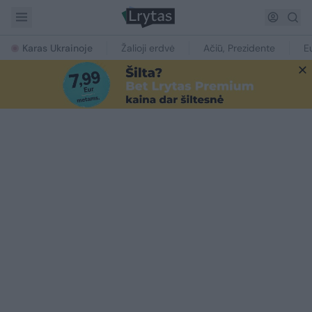
Karas Ukrainoje
Žalioji erdvė
Ačiū, Prezidente
E