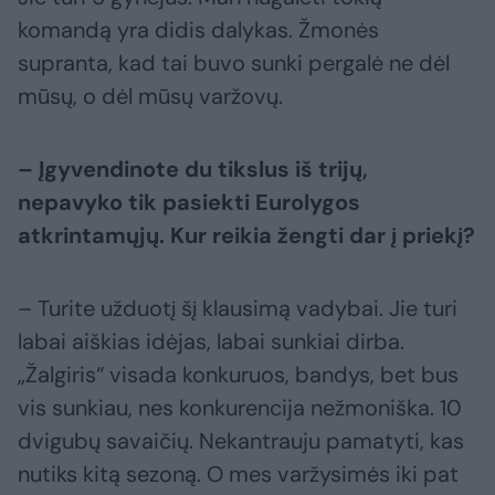
komandą yra didis dalykas. Žmonės
supranta, kad tai buvo sunki pergalė ne dėl
mūsų, o dėl mūsų varžovų.
– Įgyvendinote du tikslus iš trijų,
nepavyko tik pasiekti Eurolygos
atkrintamųjų. Kur reikia žengti dar į priekį?
– Turite užduotį šį klausimą vadybai. Jie turi
labai aiškias idėjas, labai sunkiai dirba.
„Žalgiris“ visada konkuruos, bandys, bet bus
vis sunkiau, nes konkurencija nežmoniška. 10
dvigubų savaičių. Nekantrauju pamatyti, kas
nutiks kitą sezoną. O mes varžysimės iki pat