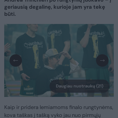
geriausią degalinę, kurioje jam yra tekę
būti.
Daugiau nuotraukų (21)
Kaip ir pridera lemiamoms finalo rungtynėms,
kova taškas į tašką vyko jau nuo pirmųjų