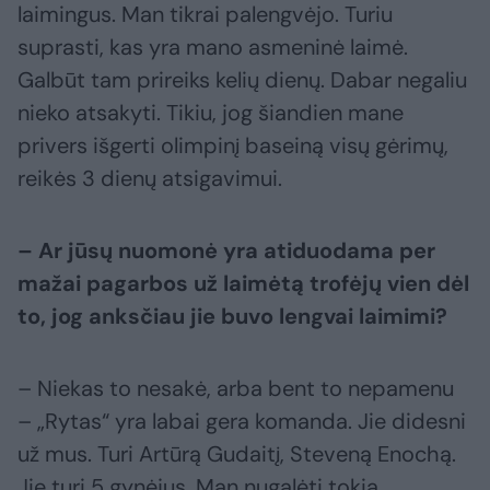
laimingus. Man tikrai palengvėjo. Turiu
suprasti, kas yra mano asmeninė laimė.
Galbūt tam prireiks kelių dienų. Dabar negaliu
nieko atsakyti. Tikiu, jog šiandien mane
privers išgerti olimpinį baseiną visų gėrimų,
reikės 3 dienų atsigavimui.
– Ar jūsų nuomonė yra atiduodama per
mažai pagarbos už laimėtą trofėjų vien dėl
to, jog anksčiau jie buvo lengvai laimimi?
– Niekas to nesakė, arba bent to nepamenu
– „Rytas“ yra labai gera komanda. Jie didesni
už mus. Turi Artūrą Gudaitį, Steveną Enochą.
Jie turi 5 gynėjus. Man nugalėti tokią