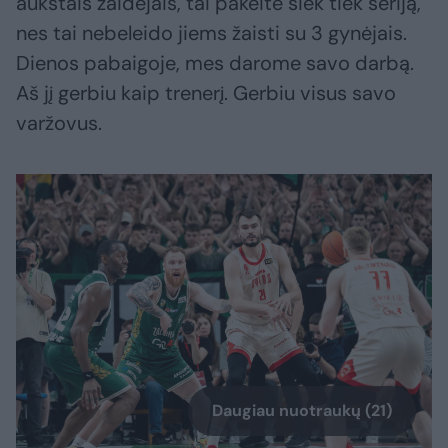
aukštais žaidėjais, tai pakeitė šiek tiek seriją,
nes tai nebeleido jiems žaisti su 3 gynėjais.
Dienos pabaigoje, mes darome savo darbą.
Aš jį gerbiu kaip trenerį. Gerbiu visus savo
varžovus.
Daugiau nuotraukų (21)