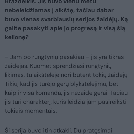
Brazdeikis. Jis buvo vienu metu
nebeleidžiamas į aikštę, tačiau dabar
buvo vienas svarbiausių serijos žaidėjų. Ką
galite pasakyti apie jo progresą ir visą šią
kelionę?
– Jam po rungtynių pasakiau – jis yra tikras
žaidėjas. Kuomet sprendžiasi rungtynių
likimas, tu aikštelėje nori būtent tokių žaidėjų.
Tikiu, kad jis turėjo gerų blykstelėjimų, bet
kaip ir visa komanda, jis nežaidė gerai. Tačiau
jis turi charakterį, kuris leidžia jam pasireikšti
tokiais momentais.
Ši serija buvo itin atkakli. Du pratęsimai