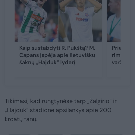
Kaip sustabdyti R. Pukštą? M.
Prieš „H
Capans įspėja apie lietuviškų
rimtas A.
šaknų „Hajduk“ lyderį
varžovų 
Tikimasi, kad rungtynėse tarp „Žalgirio“ ir
„Hajduk“ stadione apsilankys apie 200
kroatų fanų.