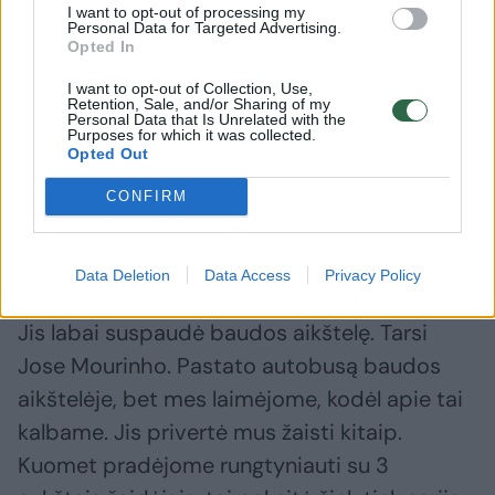
karjerą.
I want to opt-out of processing my
Personal Data for Targeted Advertising.
Opted In
– Antri finalai prieš Giedrių Žibėną. Ką
I want to opt-out of Collection, Use,
Retention, Sale, and/or Sharing of my
matote jame?
Personal Data that Is Unrelated with the
Purposes for which it was collected.
Opted Out
– Tikrai labai geras treneris. Tikiu, kad turės
CONFIRM
labai solidžią karjerą. Abu treneriai buvo
pasiryžę eiti už žaidėjų ir stumti juos į priekį.
Data Deletion
Data Access
Privacy Policy
Jis labai suspaudė baudos aikštelę. Tarsi
Jose Mourinho. Pastato autobusą baudos
aikštelėje, bet mes laimėjome, kodėl apie tai
kalbame. Jis privertė mus žaisti kitaip.
Kuomet pradėjome rungtyniauti su 3