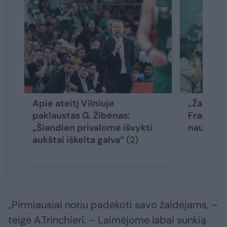
Apie ateitį Vilniuje
„Žalgirio“
paklaustas G. Žibėnas:
Francisco
„Šiandien privalome išvykti
naudingi
aukštai iškelta galva“
(2)
„Pirmiausiai noriu padėkoti savo žaidėjams, –
teigė A.Trinchieri. – Laimėjome labai sunkią