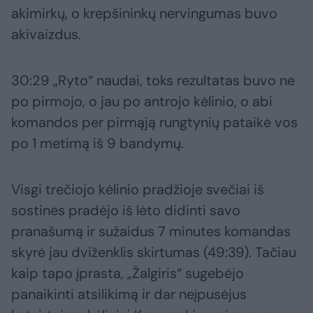
akimirkų, o krepšininkų nervingumas buvo
akivaizdus.
30:29 „Ryto“ naudai, toks rezultatas buvo ne
po pirmojo, o jau po antrojo kėlinio, o abi
komandos per pirmąją rungtynių pataikė vos
po 1 metimą iš 9 bandymų.
Visgi trečiojo kėlinio pradžioje svečiai iš
sostinės pradėjo iš lėto didinti savo
pranašumą ir sužaidus 7 minutes komandas
skyrė jau dviženklis skirtumas (49:39). Tačiau
kaip tapo įprasta, „Žalgiris“ sugebėjo
panaikinti atsilikimą ir dar neįpusėjus