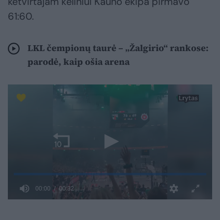
ketvirtajam kėliniui Kauno ekipa pirmavo
61:60.
LKL čempionų taurė – „Žalgirio“ rankose:
parodė, kaip ošia arena