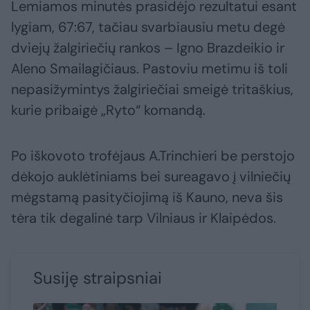
Lemiamos minutės prasidėjo rezultatui esant
lygiam, 67:67, tačiau svarbiausiu metu degė
dviejų žalgiriečių rankos – Igno Brazdeikio ir
Aleno Smailagičiaus. Pastoviu metimu iš toli
nepasižymintys žalgiriečiai smeigė tritaškius,
kurie pribaigė „Ryto“ komandą.
Po iškovoto trofėjaus A.Trinchieri be perstojo
dėkojo auklėtiniams bei sureagavo į vilniečių
mėgstamą pasityčiojimą iš Kauno, neva šis
tėra tik degalinė tarp Vilniaus ir Klaipėdos.
Susiję straipsniai