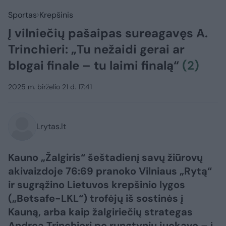
Sportas
Krepšinis
Į vilniečių pašaipas sureagavęs A.
Trinchieri: „Tu nežaidi gerai ar
blogai finale – tu laimi finalą“
(2)
2025 m. birželio 21 d. 17:41
Lrytas.lt
Kauno „Žalgiris“ šeštadienį savų žiūrovų
akivaizdoje 76:69 pranoko Vilniaus „Rytą“
ir sugrąžino Lietuvos krepšinio lygos
(„Betsafe-LKL“) trofėjų iš sostinės į
Kauną, arba kaip žalgiriečių strategas
Andrea Trinchieri po rungtynių juokavo – į