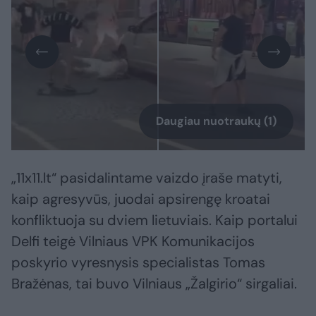
Daugiau nuotraukų (1)
„11x11.lt“ pasidalintame vaizdo įraše matyti,
kaip agresyvūs, juodai apsirengę kroatai
konfliktuoja su dviem lietuviais. Kaip portalui
Delfi teigė Vilniaus VPK Komunikacijos
poskyrio vyresnysis specialistas Tomas
Bražėnas, tai buvo Vilniaus „Žalgirio“ sirgaliai.