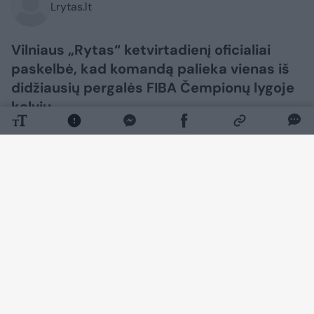
Lrytas.lt
Vilniaus „Rytas“ ketvirtadienį oficialiai
paskelbė, kad komandą palieka vienas iš
didžiausių pergalės FIBA Čempionų lygoje
kalvių.
Daugiau nuotraukų (10)