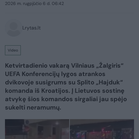
2026 m. rugpjūčio 6 d. 06:42
Lrytas.lt
Video
Ketvirtadienio vakarą Vilniaus „Žalgiris“
UEFA Konferencijų lygos atrankos
dvikovoje susigrums su Splito „Hajduk“
komanda iš Kroatijos. Į Lietuvos sostinę
atvykę šios komandos sirgaliai jau spėjo
sukelti neramumų.