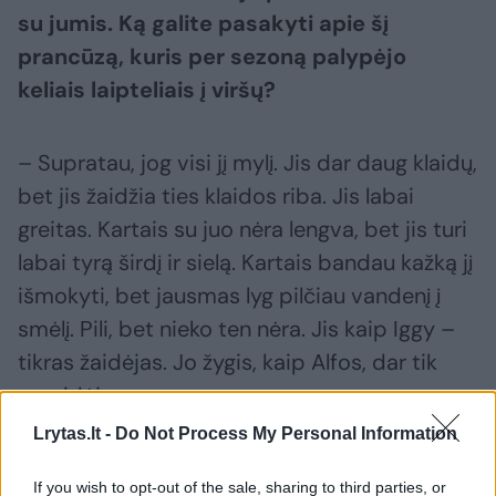
su jumis. Ką galite pasakyti apie šį
prancūzą, kuris per sezoną palypėjo
keliais laipteliais į viršų?
– Supratau, jog visi jį mylį. Jis dar daug klaidų,
bet jis žaidžia ties klaidos riba. Jis labai
greitas. Kartais su juo nėra lengva, bet jis turi
labai tyrą širdį ir sielą. Kartais bandau kažką jį
išmokyti, bet jausmas lyg pilčiau vandenį į
smėlį. Pili, bet nieko ten nėra. Jis kaip Iggy –
tikras žaidėjas. Jo žygis, kaip Alfos, dar tik
prasidėjo.
Lrytas.lt -
Do Not Process My Personal Information
– Kokia jūsų nuomonė apie Tautvydą
If you wish to opt-out of the sale, sharing to third parties, or