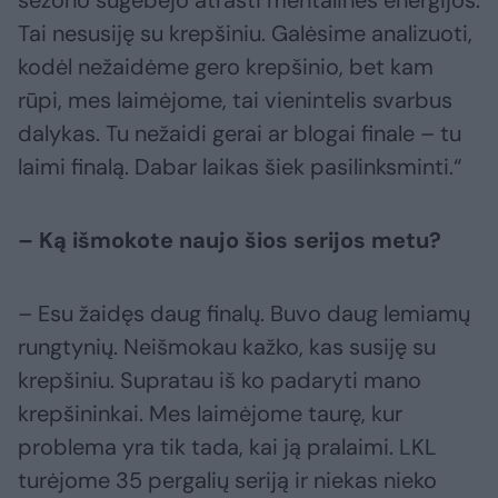
sezono sugebėjo atrasti mentalinės energijos.
Tai nesusiję su krepšiniu. Galėsime analizuoti,
kodėl nežaidėme gero krepšinio, bet kam
rūpi, mes laimėjome, tai vienintelis svarbus
dalykas. Tu nežaidi gerai ar blogai finale – tu
laimi finalą. Dabar laikas šiek pasilinksminti.“
– Ką išmokote naujo šios serijos metu?
– Esu žaidęs daug finalų. Buvo daug lemiamų
rungtynių. Neišmokau kažko, kas susiję su
krepšiniu. Supratau iš ko padaryti mano
krepšininkai. Mes laimėjome taurę, kur
problema yra tik tada, kai ją pralaimi. LKL
turėjome 35 pergalių seriją ir niekas nieko