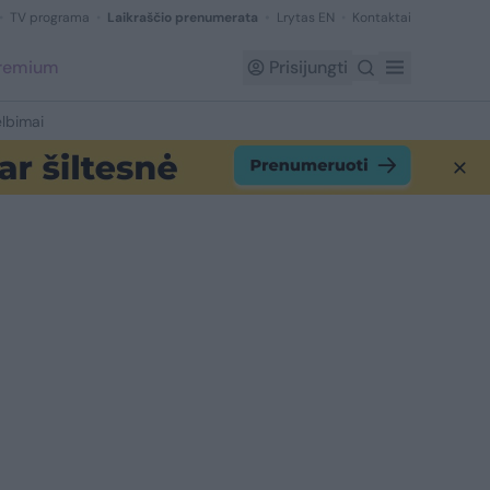
TV programa
Laikraščio prenumerata
Lrytas EN
Kontaktai
Premium
Prisijungti
lbimai