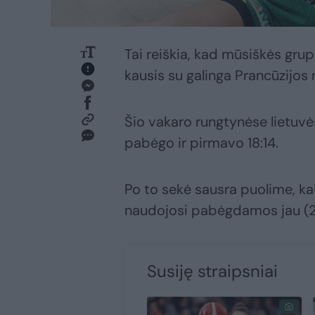
Tai reiškia, kad mūsiškės grupė
kausis su galinga Prancūzijos 
Šio vakaro rungtynėse lietuvė
pabėgo ir pirmavo 18:14.
Po to sekė sausra puolime, ka
naudojosi pabėgdamos jau (23
Susiję straipsniai