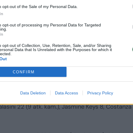
o opt-out of the Sale of my Personal Data.
tuvos rinktinė žingsnis po žingsnis artėjo. Justė
In
uškaitė kelis sykius gerai sužaidė ir lietuvės jau b
to opt-out of processing my Personal Data for Targeted
ing.
In
o opt-out of Collection, Use, Retention, Sale, and/or Sharing
 rinktinė atrodė geriau, lietuvės visiškai strigo
ersonal Data that Is Unrelated with the Purposes for which it
lected.
ėl pabėgo 51:42.
Out
CONFIRM
nyje dar bandė artėti, tačiau italės galiausiai išl
51.
Data Deletion
Data Access
Privacy Policy
lasini 22 (9 atk. kam.), Jasmine Keys 8, Costanza