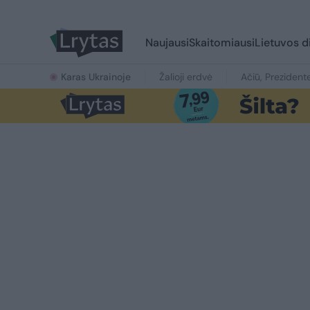
Naujausi
Skaitomiausi
Lietuvos d
Karas Ukrainoje
Žalioji erdvė
Ačiū, Prezident