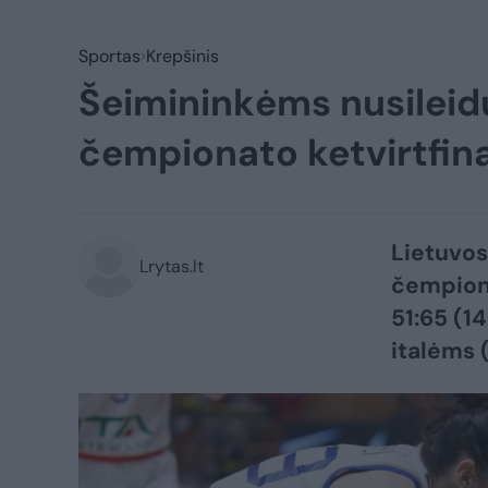
Sportas
Krepšinis
Šeimininkėms nusileidu
čempionato ketvirtfina
Lietuvos
Lrytas.lt
čempiona
51:65 (14
italėms 