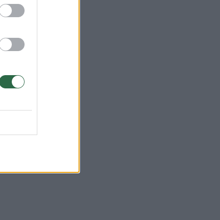
uvo
aikė