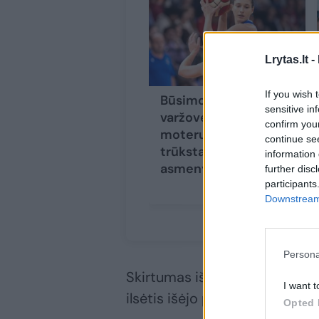
Lrytas.lt -
If you wish 
Būsimos lietuvių
sensitive in
varžovės: Italijos
confirm you
moterų krepšiniui
continue se
trūksta ryškių
information 
asmenybių
further disc
participants
Downstream 
Persona
Skirtumas išliko panašus, o ž
I want t
ilsėtis išėjo pirmaudama 34:2
Opted 