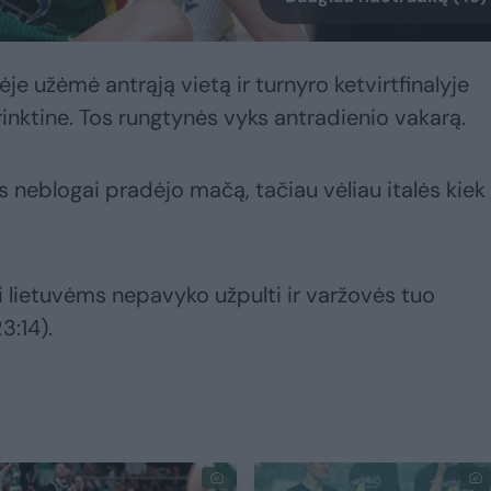
je užėmė antrąją vietą ir turnyro ketvirtfinalyje
rinktine. Tos rungtynės vyks antradienio vakarą.
s neblogai pradėjo mačą, tačiau vėliau italės kiek
i lietuvėms nepavyko užpulti ir varžovės tuo
:14).