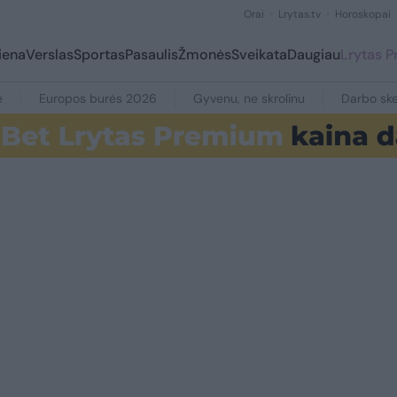
Orai
Lrytas.tv
Horoskopai
iena
Verslas
Sportas
Pasaulis
Žmonės
Sveikata
Daugiau
Lrytas 
e
Europos burės 2026
Gyvenu, ne skrolinu
Darbo ske