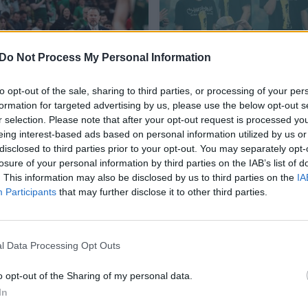
Do Not Process My Personal Information
to opt-out of the sale, sharing to third parties, or processing of your per
Apie ateitį Vilniuje
Į vilniečių pašaipas
formation for targeted advertising by us, please use the below opt-out s
paklaustas G.
sureagavęs A.
r selection. Please note that after your opt-out request is processed y
Žibėnas: „Šiandien
Trinchieri: „Tu nežaidi
eing interest-based ads based on personal information utilized by us or
privalome išvykti
gerai ar blogai finale
disclosed to third parties prior to your opt-out. You may separately opt-
aukštai iškelta galva“
– tu laimi finalą“
(2)
losure of your personal information by third parties on the IAB’s list of
(2)
. This information may also be disclosed by us to third parties on the
IA
Participants
that may further disclose it to other third parties.
l Data Processing Opt Outs
aidimą kontroliavusi Italijos rinktinė komandoms
o opt-out of the Sharing of my personal data.
3.
In