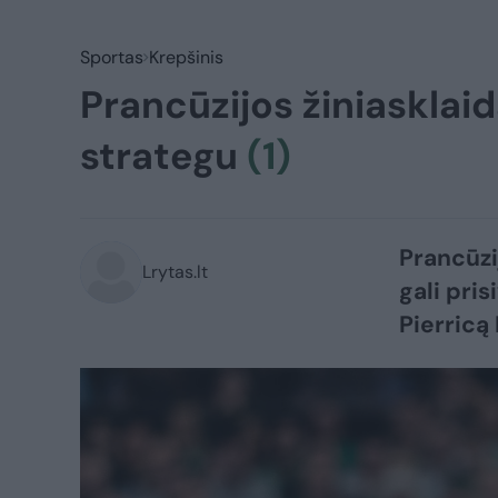
Sportas
Krepšinis
Prancūzijos žiniasklaid
strategu
(1)
Prancūzij
Lrytas.lt
gali pri
Pierricą