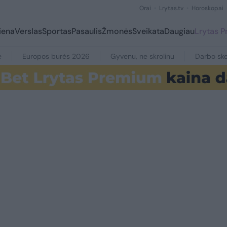
Orai
Lrytas.tv
Horoskopai
iena
Verslas
Sportas
Pasaulis
Žmonės
Sveikata
Daugiau
Lrytas 
e
Europos burės 2026
Gyvenu, ne skrolinu
Darbo ske