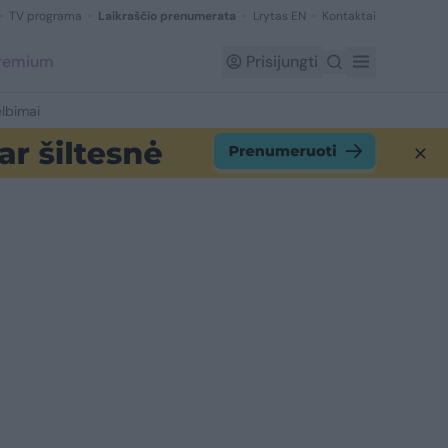
TV programa
Laikraščio prenumerata
Lrytas EN
Kontaktai
Premium
Prisijungti
lbimai