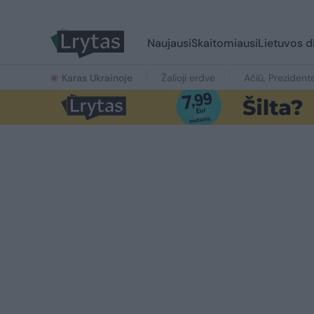
Naujausi
Skaitomiausi
Lietuvos d
Karas Ukrainoje
Žalioji erdvė
Ačiū, Prezident