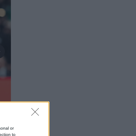
sonal or
ection to