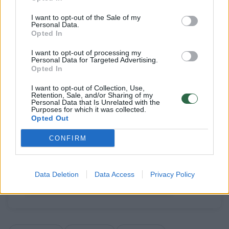
Susiję straipsniai
I want to opt-out of the Sale of my
Personal Data.
Opted In
I want to opt-out of processing my
Personal Data for Targeted Advertising.
Opted In
I want to opt-out of Collection, Use,
Retention, Sale, and/or Sharing of my
Personal Data that Is Unrelated with the
Purposes for which it was collected.
Opted Out
Lietuvos rinktinė susirinko į
R. Kurtin
CONFIRM
stovyklą: Juozuko šypsena, L.
bus galu
Kleizos rimtis ir laimingas J.
rinktinė
Valančiūnas
(1)
Data Deletion
Data Access
Privacy Policy