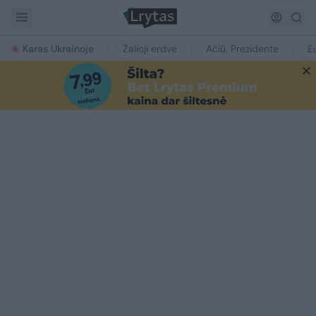
Karas Ukrainoje
Žalioji erdvė
Ačiū, Prezidente
E