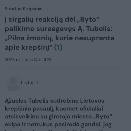
Sportas
Krepšinis
Į sirgalių reakciją dėl „Ryto“
palikimo sureagavęs Ą. Tubelis:
„Pilna žmonių, kurie nesupranta
apie krepšinį“
(1)
2025 m. liepos 14 d. 11:23
Lrytas.lt
Ąžuolas Tubelis sudrebino Lietuvos
krepšinio pasaulį, kuomet oficialiai
atsisveikino su gimtojo miesto „Ryto“
ekipa ir netrukus pasirodė gandai, jog