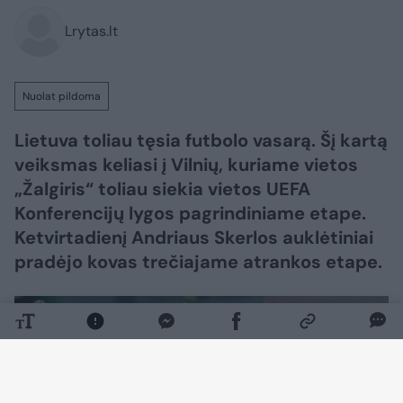
Lrytas.lt
Nuolat pildoma
Lietuva toliau tęsia futbolo vasarą. Šį kartą
veiksmas keliasi į Vilnių, kuriame vietos
„Žalgiris“ toliau siekia vietos UEFA
Konferencijų lygos pagrindiniame etape.
Ketvirtadienį Andriaus Skerlos auklėtiniai
pradėjo kovas trečiajame atrankos etape.