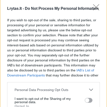
nieko nėra pasirašęs.
Lrytas.lt -
Do Not Process My Personal Information
If you wish to opt-out of the sale, sharing to third parties, or
Paklaustas, kas darosi krepšininko žinutėse
processing of your personal or sensitive information for
po to, kai paaiškėjo, jog vilnietis palieka
targeted advertising by us, please use the below opt-out
section to confirm your selection. Please note that after your
„Rytą“, krepšininkas neslėpė – komentarai
opt-out request is processed you may continue seeing
nėra patys gražiausi.
interest-based ads based on personal information utilized by
us or personal information disclosed to third parties prior to
your opt-out. You may separately opt-out of the further
„Pilna žmonių, kurie nesupranta apie krepšinį,
disclosure of your personal information by third parties on the
IAB’s list of downstream participants. This information may
– pareiškė Ą.Tubelis. – Jie labai principingi
also be disclosed by us to third parties on the
IAB’s List of
žmonės. Aš, kaip krepšininkas, žiūriu kas yra
Downstream Participants
that may further disclose it to other
geriausia mano karjerai ir kuris žingsnis yra
third parties.
teisingas.“
Personal Data Processing Opt Outs
I want to opt-out of the Sharing of my
personal data.
Opted In