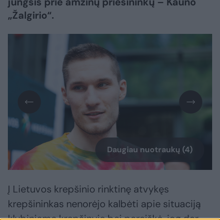
jungsis prie amžinų priešininkų – Kauno
„Žalgirio“.
Daugiau nuotraukų (4)
Į Lietuvos krepšinio rinktinę atvykęs
krepšininkas nenorėjo kalbėti apie situaciją
klubiniame krepšinyje bei pareiškė, jog dar