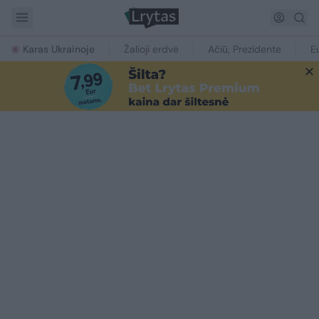
Karas Ukrainoje
Žalioji erdvė
Ačiū, Prezidente
E