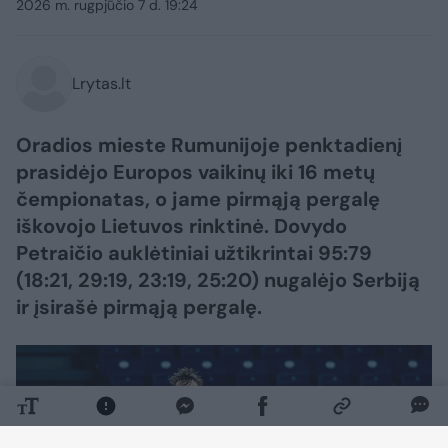
2026 m. rugpjūčio 7 d. 19:24
Lrytas.lt
Oradios mieste Rumunijoje penktadienį
prasidėjo Europos vaikinų iki 16 metų
čempionatas, o jame pirmąją pergalę
iškovojo Lietuvos rinktinė. Dovydo
Petraičio auklėtiniai užtikrintai 95:79
(18:21, 29:19, 23:19, 25:20) nugalėjo Serbiją
ir įsirašė pirmąją pergalę.