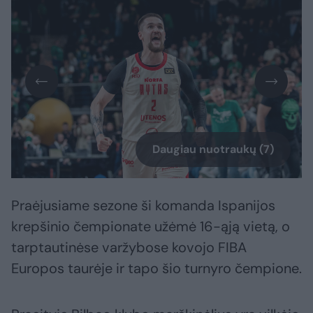
Daugiau nuotraukų (7)
Praėjusiame sezone ši komanda Ispanijos
krepšinio čempionate užėmė 16-ąją vietą, o
tarptautinėse varžybose kovojo FIBA
Europos taurėje ir tapo šio turnyro čempione.