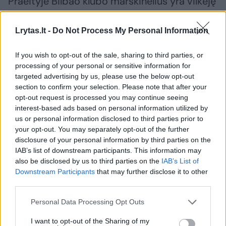
Praeityje Bilbao klubo marškinėlius yra vilkėję
nemažas būrys lietuvių – Antanas
Kavaliauskas, Renaldas Seibutis, Tautvydas
Lrytas.lt -
Do Not Process My Personal Information
Šležas, Arnoldas Kulboka, Gytis Masiulis ir
If you wish to opt-out of the sale, sharing to third parties, or
Regimantas Miniotas.
processing of your personal or sensitive information for
targeted advertising by us, please use the below opt-out
section to confirm your selection. Please note that after your
Pastarąjį sezoną M. Normantas per
opt-out request is processed you may continue seeing
vidutiniškai 20 minučių aikštėje pelnė po 10,7
interest-based ads based on personal information utilized by
us or personal information disclosed to third parties prior to
taško, atkovojo 2,65 kamuolio, atliko 2,93
your opt-out. You may separately opt-out of the further
rezultatyvaus perdavimo ir fiksavo 10,5
disclosure of your personal information by third parties on the
IAB’s list of downstream participants. This information may
naudingumo balo vidurkį.
also be disclosed by us to third parties on the
IAB’s List of
Downstream Participants
that may further disclose it to other
third parties.
FIBA Čempionų lygoje jo statistika siekė 7,1
taško, 2,5 rezultatyvaus perdavimo ir 2,4
Personal Data Processing Opt Outs
naudingumo balo per rungtynes.
I want to opt-out of the Sharing of my