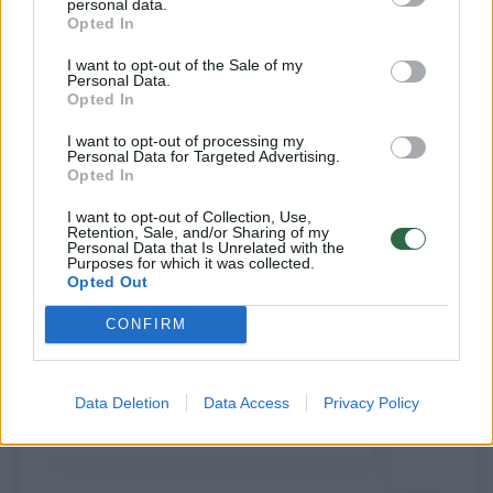
personal data.
Opted In
I want to opt-out of the Sale of my
Susiję straipsniai
Personal Data.
Opted In
I want to opt-out of processing my
Personal Data for Targeted Advertising.
Opted In
I want to opt-out of Collection, Use,
Retention, Sale, and/or Sharing of my
Personal Data that Is Unrelated with the
Purposes for which it was collected.
Opted Out
CONFIRM
Be darbo ilgai neužsibuvo:
Policija 
ryškėja nauja Žydrūno Urbono
finalo dv
Data Deletion
Data Access
Privacy Policy
karjeros stotelė
(1)
siautėjus
kas jiem