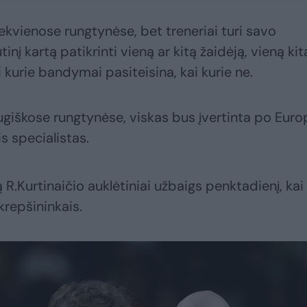
iekvienose rungtynėse, bet treneriai turi savo
inį kartą patikrinti vieną ar kitą žaidėją, vieną kit
 kurie bandymai pasiteisina, kai kurie ne.
ugiškose rungtynėse, viskas bus įvertinta po Eur
s specialistas.
R.Kurtinaičio auklėtiniai užbaigs penktadienį, kai
krepšininkais.