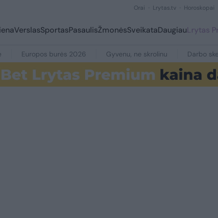
Orai
Lrytas.tv
Horoskopai
iena
Verslas
Sportas
Pasaulis
Žmonės
Sveikata
Daugiau
Lrytas 
e
Europos burės 2026
Gyvenu, ne skrolinu
Darbo ske