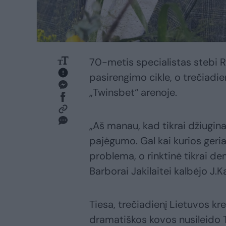
70-metis specialistas stebi 
pasirengimo cikle, o trečiadien
„Twinsbet“ arenoje.
„Aš manau, kad tikrai džiugin
pajėgumo. Gal kai kurios geri
problema, o rinktinė tikrai de
Barborai Jakilaitei kalbėjo J.K
Tiesa, trečiadienį Lietuvos k
dramatiškos kovos nusileido Tu