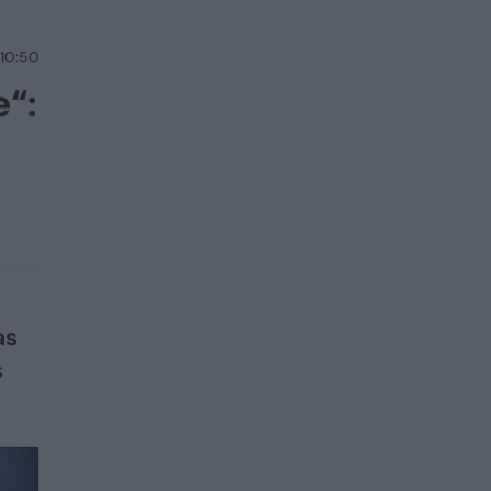
 10:50
e“:
as
s