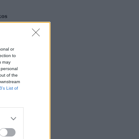
kos
sonal or
ection to
ou may
 personal
out of the
 downstream
B’s List of