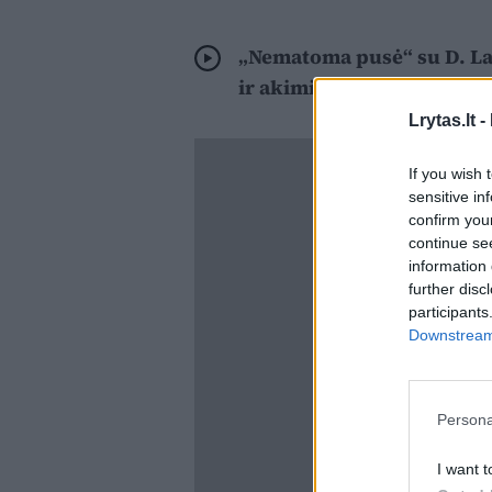
„Nematoma pusė“ su D. La
ir akimirkos
Lrytas.lt -
If you wish 
sensitive in
confirm you
continue se
information 
further disc
participants
Downstream 
Persona
I want t