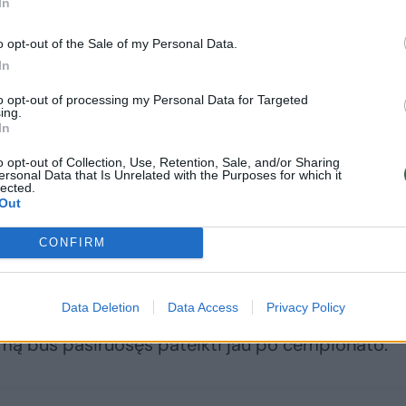
In
o opt-out of the Sale of my Personal Data.
In
to opt-out of processing my Personal Data for Targeted
ing.
In
 rinktinės pralaimėjimas draugiškų rungtynių cikle
o opt-out of Collection, Use, Retention, Sale, and/or Sharing
ersonal Data that Is Unrelated with the Purposes for which it
lected.
statų cikle 89:68 pranoko Estiją, 91:70 įveikė Turk
Out
 109:105 po pratęsimo palaužė Latviją ir 94:72
CONFIRM
idusią Slovėniją.
Data Deletion
Data Access
Privacy Policy
 J.Kazlauskas sureikšminti neskuba. Treneris pagrin
dimą bus pasiruošęs pateikti jau po čempionato.