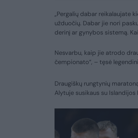
„Pergalių dabar reikalaujate k
užduočių. Dabar jie nori paskut
derinį ar gynybos sistemą. Kai
Nesvarbu, kaip jie atrodo dra
čempionato“, – tęsė legendini
Draugiškų rungtynių maratoną 
Alytuje susikaus su Islandijos 