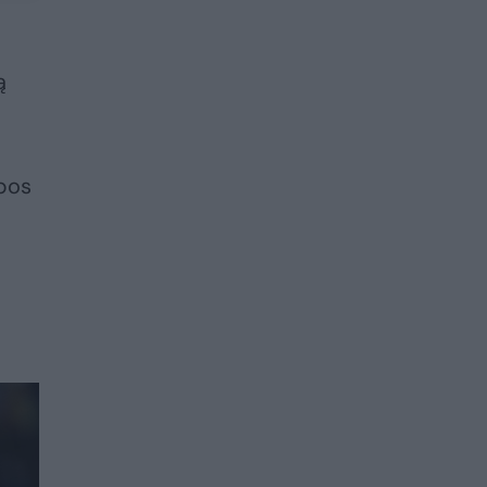
ą
opos