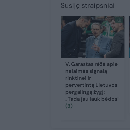
Susiję straipsniai
V. Garastas rėžė apie
nelaimės signalą
rinktinei ir
pervertintą Lietuvos
pergalingą žygį:
„Tada jau lauk bėdos“
(3)