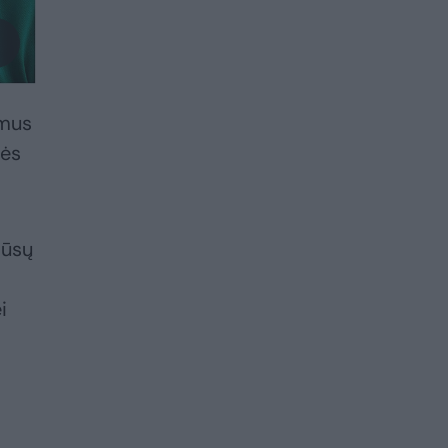
ymus
nės
mūsų
i