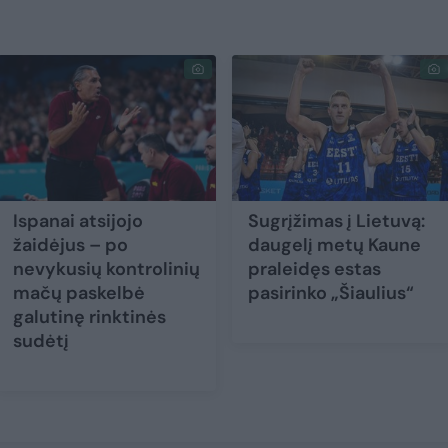
Ispanai atsijojo
Sugrįžimas į Lietuvą:
žaidėjus – po
daugelį metų Kaune
nevykusių kontrolinių
praleidęs estas
mačų paskelbė
pasirinko „Šiaulius“
galutinę rinktinės
sudėtį