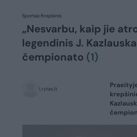
Sportas
Krepšinis
„Nesvarbu, kaip jie at
legendinis J. Kazlauska
čempionato
(1)
Praeityj
Lrytas.lt
krepšini
Kazlausk
čempion