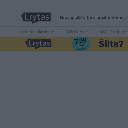
Naujausi
Skaitomiausi
Lietuvos d
Karas Ukrainoje
Žalioji erdvė
Ačiū, Prezident