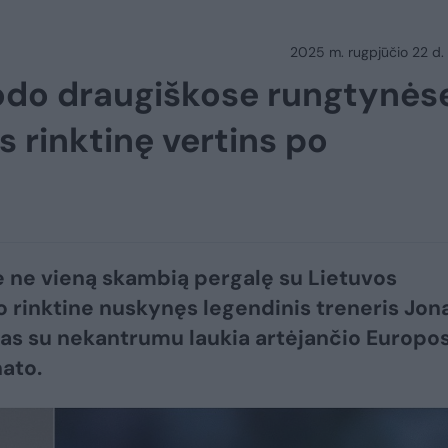
2025 m. rugpjūčio 22 d.
rodo draugiškose rungtynės
s rinktinę vertins po
e ne vieną skambią pergalę su Lietuvos
o rinktine nuskynęs legendinis treneris Jon
as su nekantrumu laukia artėjančio Europo
ato.