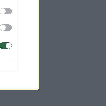
.
iją,
dinį