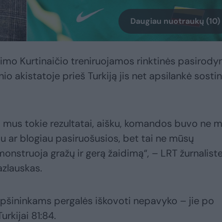
Daugiau nuotraukų (10)
Rimo Kurtinaičio treniruojamos rinktinės pasirod
io akistatoje prieš Turkiją jis net apsilankė sosti
a mus tokie rezultatai, aišku, komandos buvo ne 
au ar blogiau pasiruošusios, bet tai ne mūsų
monstruoja gražų ir gerą žaidimą“, – LRT žurnaliste
azlauskas.
repšininkams pergalės iškovoti nepavyko – jie po
rkijai 81:84.