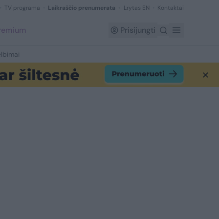
TV programa
Laikraščio prenumerata
Lrytas EN
Kontaktai
Premium
Prisijungti
lbimai