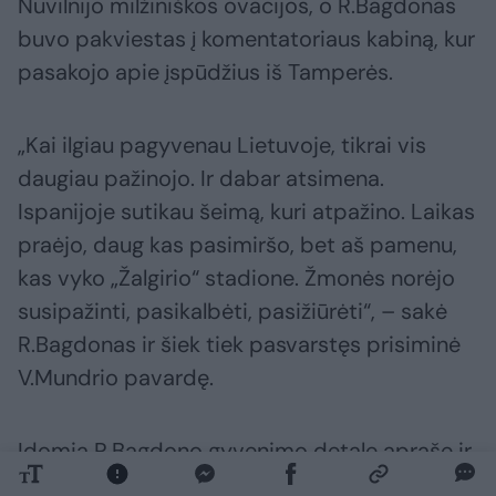
Nuvilnijo milžiniškos ovacijos, o R.Bagdonas
buvo pakviestas į komentatoriaus kabiną, kur
pasakojo apie įspūdžius iš Tamperės.
„Kai ilgiau pagyvenau Lietuvoje, tikrai vis
daugiau pažinojo. Ir dabar atsimena.
Ispanijoje sutikau šeimą, kuri atpažino. Laikas
praėjo, daug kas pasimiršo, bet aš pamenu,
kas vyko „Žalgirio“ stadione. Žmonės norėjo
susipažinti, pasikalbėti, pasižiūrėti“, – sakė
R.Bagdonas ir šiek tiek pasvarstęs prisiminė
V.Mundrio pavardę.
Įdomią R.Bagdono gyvenimo detalę aprašę ir
imtynes.lt. Dėmesio jis sulaukdavo net ir