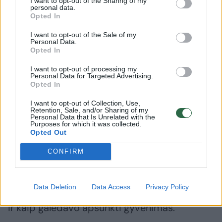
I want to opt-out of the Sharing of my
D.Labučio (ELTA) nuotr.
personal data.
Opted In
I want to opt-out of the Sale of my
Apie 150–200 kilometrų 3–5 dienas per
Personal Data.
Opted In
taigą ėjau pėsčias. Galiausiai pirkau traukinio
bilietą, bet mama pasakė, kad jeigu pirksiu iki
I want to opt-out of processing my
Personal Data for Targeted Advertising.
Lietuvos – gali greičiau pagauti, todėl
Opted In
rinkausi kitą stotį. Kelionė man buvo begalo
I want to opt-out of Collection, Use,
Retention, Sale, and/or Sharing of my
ilga.“
Personal Data that Is Unrelated with the
Purposes for which it was collected.
Opted Out
Saugumiečiai išsiaiškino tiesą
CONFIRM
Vyresnieji lietuviai gerai prisimena, ką
Data Deletion
Data Access
Privacy Policy
reikšdavo patekimas į SSRS tremtinių sąrašą
ir kaip galėdavo apsunkti gyvenimas.