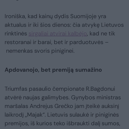
Ironiška, kad kainų dydis Suomijoje yra
aktualus ir iki šios dienos: čia atvykę Lietuvos
rinktinės
sirgaliai atvirai kalbėjo
, kad ne tik
restoranai ir barai, bet ir parduotuvės –
nemenkas svoris piniginei.
Apdovanojo, bet premiją sumažino
Triumfas pasaulio čempionate R.Bagdonui
atvėrė naujas galimybes. Gynybos ministras
maršalas Andrejus Grečko jam įteikė auksinį
laikrodį „Majak“. Lietuvis sulaukė ir piniginės
premijos, iš kurios teko išbraukti dalį sumos,