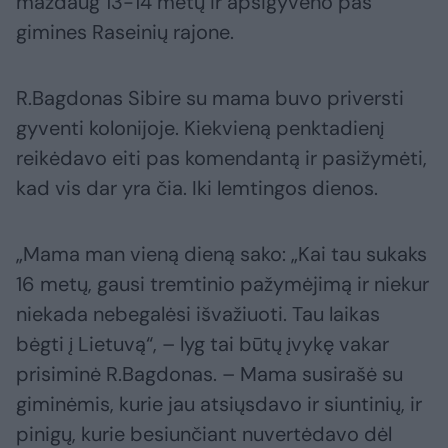
maždaug 13-14 metų ir apsigyveno pas
gimines Raseinių rajone.
R.Bagdonas Sibire su mama buvo priversti
gyventi kolonijoje. Kiekvieną penktadienį
reikėdavo eiti pas komendantą ir pasižymėti,
kad vis dar yra čia. Iki lemtingos dienos.
„Mama man vieną dieną sako: „Kai tau sukaks
16 metų, gausi tremtinio pažymėjimą ir niekur
niekada nebegalėsi išvažiuoti. Tau laikas
bėgti į Lietuvą“, – lyg tai būtų įvykę vakar
prisiminė R.Bagdonas. – Mama susirašė su
giminėmis, kurie jau atsiųsdavo ir siuntinių, ir
pinigų, kurie besiunčiant nuvertėdavo dėl