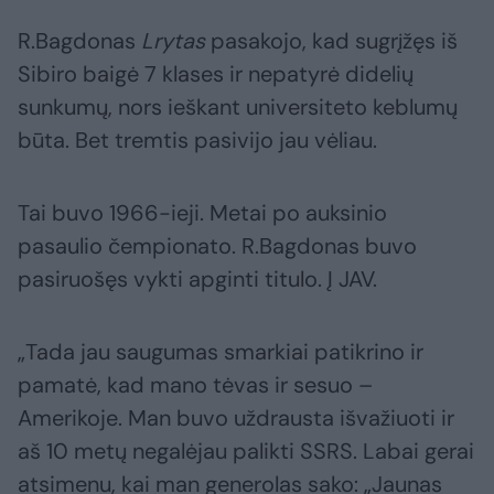
R.Bagdonas
Lrytas
pasakojo, kad sugrįžęs iš
Sibiro baigė 7 klases ir nepatyrė didelių
sunkumų, nors ieškant universiteto keblumų
būta. Bet tremtis pasivijo jau vėliau.
Tai buvo 1966-ieji. Metai po auksinio
pasaulio čempionato. R.Bagdonas buvo
pasiruošęs vykti apginti titulo. Į JAV.
„Tada jau saugumas smarkiai patikrino ir
pamatė, kad mano tėvas ir sesuo –
Amerikoje. Man buvo uždrausta išvažiuoti ir
aš 10 metų negalėjau palikti SSRS. Labai gerai
atsimenu, kai man generolas sako: „Jaunas