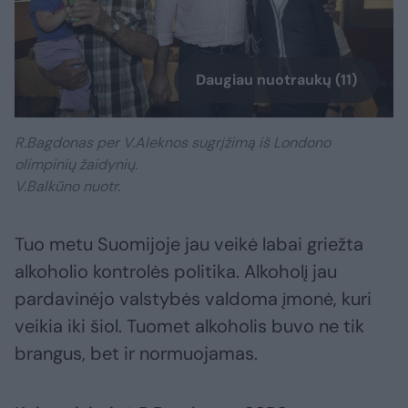
Daugiau nuotraukų (11)
R.Bagdonas per V.Aleknos sugrįžimą iš Londono
olimpinių žaidynių.
V.Balkūno nuotr.
Tuo metu Suomijoje jau veikė labai griežta
alkoholio kontrolės politika. Alkoholį jau
pardavinėjo valstybės valdoma įmonė, kuri
veikia iki šiol. Tuomet alkoholis buvo ne tik
brangus, bet ir normuojamas.