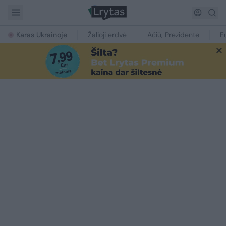
Karas Ukrainoje
Žalioji erdvė
Ačiū, Prezidente
E