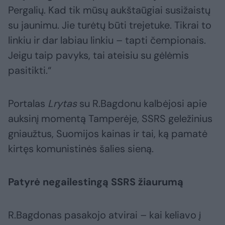
Pergalių. Kad tik mūsų aukštaūgiai susižaistų
su jaunimu. Jie turėtų būti trejetuke. Tikrai to
linkiu ir dar labiau linkiu – tapti čempionais.
Jeigu taip pavyks, tai ateisiu su gėlėmis
pasitikti.“
Portalas
Lrytas
su R.Bagdonu kalbėjosi apie
auksinį momentą Tamperėje, SSRS geležinius
gniaužtus, Suomijos kainas ir tai, ką pamatė
kirtęs komunistinės šalies sieną.
Patyrė negailestingą SSRS žiaurumą
R.Bagdonas pasakojo atvirai – kai keliavo į