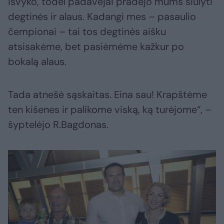
išvyko, todėl padavėjai pradėjo mums siūlyti
degtinės ir alaus. Kadangi mes – pasaulio
čempionai – tai tos degtinės aišku
atsisakėme, bet pasiėmėme kažkur po
bokalą alaus.
Tada atnešė sąskaitas. Eina sau! Krapštėme
ten kišenes ir palikome viską, ką turėjome“, –
šyptelėjo R.Bagdonas.