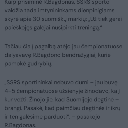
Kaip prisiminė R.Bagdonas, SSRS sporto
valdžia tada imtynininkams dienpinigiams
skyrė apie 30 suomiškų markių: „Už tiek gerai
paieškojęs galėjai nusipirkti treningą.“
Tačiau čia į pagalbą atėjo jau čempionatuose
dalyavavę R.Bagdono bendražygiai, kurie
pamokė gudrybių.
„SSRS sportininkai nebuvo durni – jau buvę
4–5 čempionatuose užsienyje žinodavo, ką į
kur vežti. Žinojo jie, kad Suomijoje degtinė –
brangi. Pasakė, kad paimčiau degtinės ir ikrų
ir ten galėsime parduoti“, – pasakojo
R.Bagdonas.