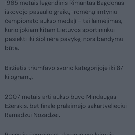
1965 metais legendinis Rimantas Bagdonas
iškovojo pasaulio graikų-romėnų imtynių
čempionato aukso medalį – tai laimėjimas,
kurio jokiam kitam Lietuvos sportininkui
pasiekti iki šiol nėra pavykę, nors bandymų
būta.
Biržietis triumfavo svorio kategorijoje iki 87
kilogramų.
2007 metais arti aukso buvo Mindaugas
Ežerskis, bet finale pralaimėjo sakartveliečiui
Ramadzui Nozadzei.
Pasaulio čempionatų bronzą yra laimėję