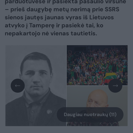
parduotuvėse ir pasiekta pasaulio viršūnė
– prieš daugybę metų nerimą prie SSRS
sienos jautęs jaunas vyras iš Lietuvos
atvyko į Tamperę ir pasiekė tai, ko
nepakartojo nė vienas tautietis.
Daugiau nuotraukų (11)