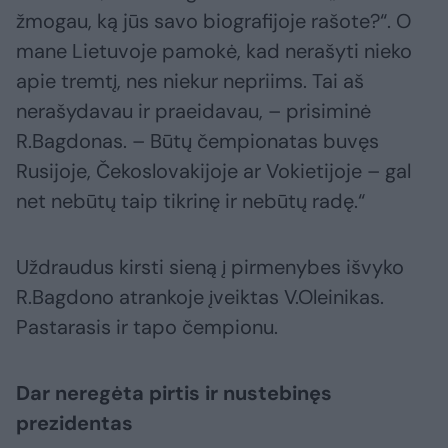
žmogau, ką jūs savo biografijoje rašote?“. O
mane Lietuvoje pamokė, kad nerašyti nieko
apie tremtį, nes niekur nepriims. Tai aš
nerašydavau ir praeidavau, – prisiminė
R.Bagdonas. – Būtų čempionatas buvęs
Rusijoje, Čekoslovakijoje ar Vokietijoje – gal
net nebūtų taip tikrinę ir nebūtų radę.“
Uždraudus kirsti sieną į pirmenybes išvyko
R.Bagdono atrankoje įveiktas V.Oleinikas.
Pastarasis ir tapo čempionu.
Dar neregėta pirtis ir nustebinęs
prezidentas