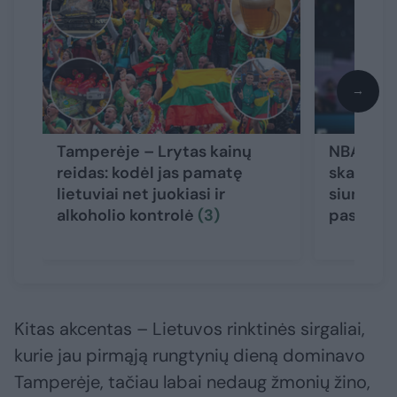
→
Tamperėje – Lrytas kainų
NBA žvai
reidas: kodėl jas pamatę
skaudžią
lietuviai net juokiasi ir
siuntė ži
alkoholio kontrolė
(3)
pasiruoš
Kitas akcentas – Lietuvos rinktinės sirgaliai,
kurie jau pirmąją rungtynių dieną dominavo
Tamperėje, tačiau labai nedaug žmonių žino,