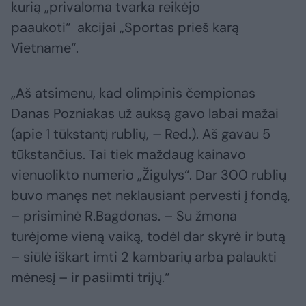
kurią „privaloma tvarka reikėjo
paaukoti“ akcijai „Sportas prieš karą
Vietname“.
„Aš atsimenu, kad olimpinis čempionas
Danas Pozniakas už auksą gavo labai mažai
(apie 1 tūkstantį rublių, – Red.). Aš gavau 5
tūkstančius. Tai tiek maždaug kainavo
vienuolikto numerio „Žigulys“. Dar 300 rublių
buvo manęs net neklausiant pervesti į fondą,
– prisiminė R.Bagdonas. – Su žmona
turėjome vieną vaiką, todėl dar skyrė ir butą
– siūlė iškart imti 2 kambarių arba palaukti
mėnesį – ir pasiimti trijų.“