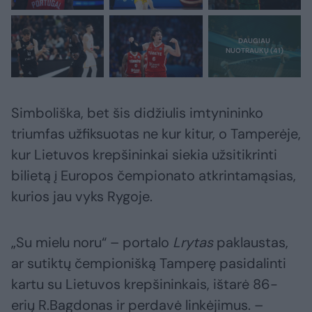
Simboliška, bet šis didžiulis imtynininko
triumfas užfiksuotas ne kur kitur, o Tamperėje,
kur Lietuvos krepšininkai siekia užsitikrinti
bilietą į Europos čempionato atkrintamąsias,
kurios jau vyks Rygoje.
„Su mielu noru“ – portalo
Lrytas
paklaustas,
ar sutiktų čempionišką Tamperę pasidalinti
kartu su Lietuvos krepšininkais, ištarė 86-
erių R.Bagdonas ir perdavė linkėjimus. –