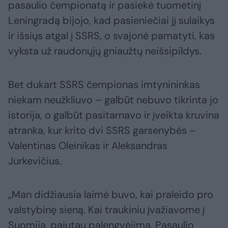
pasaulio čempionatą ir pasiekė tuometinį
Leningradą bijojo, kad pasieniečiai jį sulaikys
ir išsiųs atgal į SSRS, o svajonė pamatyti, kas
vyksta už raudonųjų gniaužtų neišsipildys.
Bet dukart SSRS čempionas imtynininkas
niekam neužkliuvo – galbūt nebuvo tikrinta jo
istorija, o galbūt pasitarnavo ir įveikta kruvina
atranka, kur krito dvi SSRS garsenybės –
Valentinas Oleinikas ir Aleksandras
Jurkevičius.
„Man didžiausia laimė buvo, kai praleido pro
valstybinę sieną. Kai traukiniu įvažiavome į
Suomiją, pajutau palengvėjimą. Pasaulio