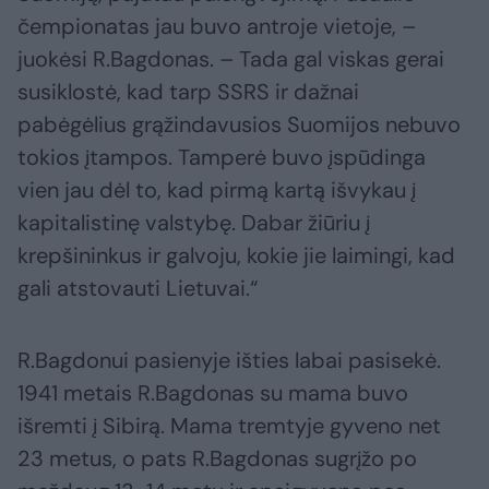
čempionatas jau buvo antroje vietoje, –
juokėsi R.Bagdonas. – Tada gal viskas gerai
susiklostė, kad tarp SSRS ir dažnai
pabėgėlius grąžindavusios Suomijos nebuvo
tokios įtampos. Tamperė buvo įspūdinga
vien jau dėl to, kad pirmą kartą išvykau į
kapitalistinę valstybę. Dabar žiūriu į
krepšininkus ir galvoju, kokie jie laimingi, kad
gali atstovauti Lietuvai.“
R.Bagdonui pasienyje išties labai pasisekė.
1941 metais R.Bagdonas su mama buvo
išremti į Sibirą. Mama tremtyje gyveno net
23 metus, o pats R.Bagdonas sugrįžo po