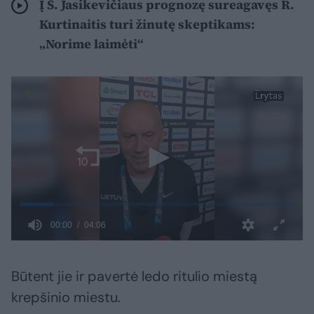
Į Š. Jasikevičiaus prognozę sureagavęs R.
Kurtinaitis turi žinutę skeptikams:
„Norime laimėti“
Būtent jie ir pavertė ledo ritulio miestą
krepšinio miestu.