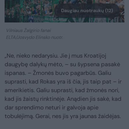
Daugiau nuotraukų (12)
Vilniaus Žalgirio fanai
ELTA/Josvydo Elinsko nuotr.
„Ne, nieko nedarysiu. Jie į mus Kroatijoj
daugybę dalykų mėto, – su šypsena pasakė
ispanas. – Žmonės buvo pagarbūs. Galiu
suprasti, kad Rokas yra iš čia, jis taip pat – ir
amerikietis. Galiu suprasti, kad žmonės nori,
kad jis žaistų rinktinėje. Anądien jis sakė, kad
dar sprendimo neturi ir galvoja apie
tobulėjimą. Gerai, nes jis yra jaunas žaidėjas.