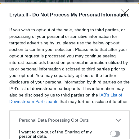
Lrytas.lt -
Do Not Process My Personal Information
Jau nuo pat pradžių svečiai iš Kroatijos
paėmė rungtynių kontrolę į savo rankas:
If you wish to opt-out of the sale, sharing to third parties, or
ketvirtąją minutę buvo paskirtas baudinys,
processing of your personal or sensitive information for
targeted advertising by us, please use the below opt-out
kurį netrukus realizavo Michele Sego. Dar po
section to confirm your selection. Please note that after your
9 minučių – 14-ąją susitikimo minutę – į
opt-out request is processed you may continue seeing
„Žalgirio“ vartus buvo paskirtas dar vienas
interest-based ads based on personal information utilized by
us or personal information disclosed to third parties prior to
baudinys, tačiau tąkart nuo antrojo įvarčio
your opt-out. You may separately opt-out of the further
žalgiriečius išsaugojo Vincentas Šarkauskas.
disclosure of your personal information by third parties on the
IAB’s list of downstream participants. This information may
also be disclosed by us to third parties on the
IAB’s List of
Nors „Žalgiris“ ir buvo išlyginęs rezultatą (1:1),
Downstream Participants
that may further disclose it to other
third parties.
galiausiai Splito komanda įrodė savo
pranašumą, o galutinis skirtumas tarp ekipų
Personal Data Processing Opt Outs
galėjo būti dar didesnis, bet šeštasis
I want to opt-out of the Sharing of my
personal data.