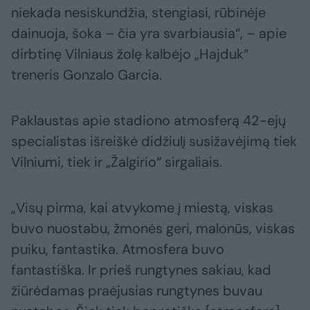
niekada nesiskundžia, stengiasi, rūbinėje
dainuoja, šoka – čia yra svarbiausia“, – apie
dirbtinę Vilniaus žolę kalbėjo „Hajduk“
treneris Gonzalo Garcia.
Paklaustas apie stadiono atmosferą 42-ejų
specialistas išreiškė didžiulį susižavėjimą tiek
Vilniumi, tiek ir „Žalgirio“ sirgaliais.
„Visų pirma, kai atvykome į miestą, viskas
buvo nuostabu, žmonės geri, malonūs, viskas
puiku, fantastika. Atmosfera buvo
fantastiška. Ir prieš rungtynes sakiau, kad
žiūrėdamas praėjusias rungtynes buvau