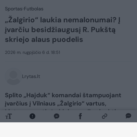
Sportas
Futbolas
„Žalgirio“ laukia nemalonumai? Į
įvarčiu besidžiaugusį R. Pukštą
skriejo alaus puodelis
2026 m. rugpjūčio 6 d. 18:51
Lrytas.lt
Splito „Hajduk“ komandai štampuojant
įvarčius į Vilniaus „Žalgirio“ vartus,
Lietuvos sostinės klubas gali sulaukti
nemenkos nuobaudos iš UEFA už sirgalių
veiksmus.