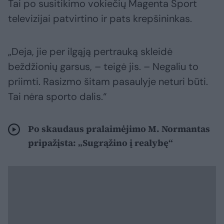
Tai po susitikimo vokiečių Magenta Sport
televizijai patvirtino ir pats krepšininkas.
„Deja, jie per ilgąją pertrauką skleidė
beždžionių garsus, – teigė jis. – Negaliu to
priimti. Rasizmo šitam pasaulyje neturi būti.
Tai nėra sporto dalis.“
Po skaudaus pralaimėjimo M. Normantas
pripažįsta: „Sugrąžino į realybę“