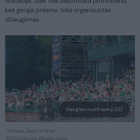
nustebęs. Šiek tiek beprotiška [atmosfera],
bet gerąja prasme, toks organizuotas
džiaugsmas.
Daugiau nuotraukų (12)
Vilniaus Žalgirio fanai
ELTA/Josvydo Elinsko nuotr.