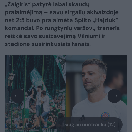
„Žalgiris“ patyrė labai skaudų
pralaimėjimą – savų sirgalių akivaizdoje
net 2:5 buvo pralaimėta Splito „Hajduk“
komandai. Po rungtynių varžovų treneris
reiškė savo susižavėjimą Vilniumi ir
stadione susirinkusiais fanais.
Daugiau nuotraukų (12)