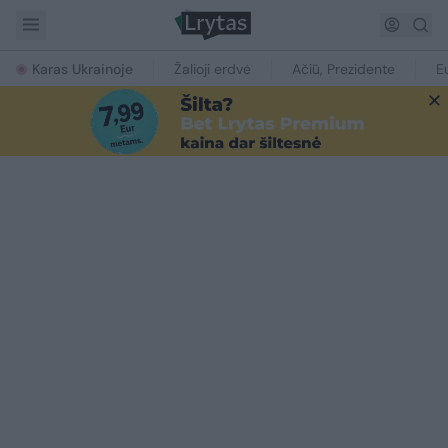
Karas Ukrainoje
Žalioji erdvė
Ačiū, Prezidente
E