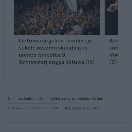
Lietuvos sirgalius Tamperėje
Arenos u
sukėlė rasizmo skandalą: iš
konflikta
arenos išmestas D.
Vokietijo
Schroederį engęs lietuvis
(16)
(3)
Dennisas Schroederis
Vokietijos vyrų krepšinio rinktinė
Lietuvos vyrų krepšinio rinktinė
Rodyti daugiau žymių