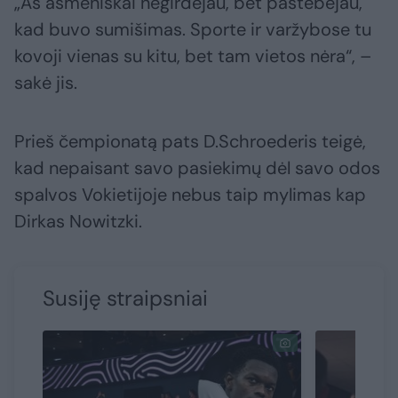
„Aš asmeniškai negirdėjau, bet pastebėjau,
kad buvo sumišimas. Sporte ir varžybose tu
kovoji vienas su kitu, bet tam vietos nėra“, –
sakė jis.
Prieš čempionatą pats D.Schroederis teigė,
kad nepaisant savo pasiekimų dėl savo odos
spalvos Vokietijoje nebus taip mylimas kap
Dirkas Nowitzki.
Susiję straipsniai