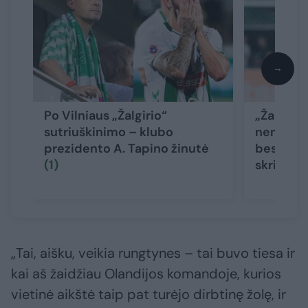
→
Po Vilniaus „Žalgirio“
„Žalgirio
sutriuškinimo – klubo
nemalonu
prezidento A. Tapino žinutė
besidžia
(1)
skriejo a
„Tai, aišku, veikia rungtynes – tai buvo tiesa ir
kai aš žaidžiau Olandijos komandoje, kurios
vietinė aikštė taip pat turėjo dirbtinę žolę, ir