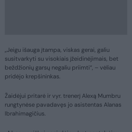
„Jeigu išauga įtampa, viskas gerai, galiu
susitvarkyti su visokiais įžeidinėjimais, bet
beždžionių garsų negaliu priimti“, – vėliau
pridėjo krepšininkas.
Žaidėjui pritarė ir vyr. trenerį Alexą Mumbru
rungtynėse pavadavęs jo asistentas Alanas
Ibrahimagičius.