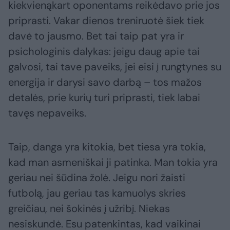
kiekvienąkart oponentams reikėdavo prie jos
priprasti. Vakar dienos treniruotė šiek tiek
davė to jausmo. Bet tai taip pat yra ir
psichologinis dalykas: jeigu daug apie tai
galvosi, tai tave paveiks, jei eisi į rungtynes su
energija ir darysi savo darbą – tos mažos
detalės, prie kurių turi priprasti, tiek labai
tavęs nepaveiks.
Taip, danga yra kitokia, bet tiesa yra tokia,
kad man asmeniškai ji patinka. Man tokia yra
geriau nei šūdina žolė. Jeigu nori žaisti
futbolą, jau geriau tas kamuolys skries
greičiau, nei šokinės į užribį. Niekas
nesiskundė. Esu patenkintas, kad vaikinai