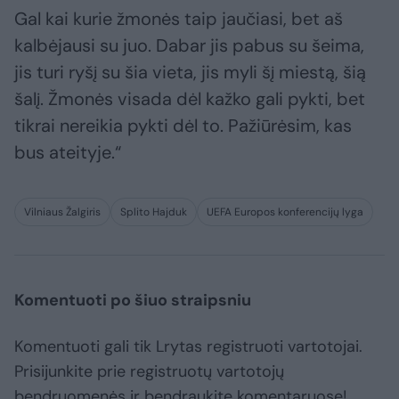
Gal kai kurie žmonės taip jaučiasi, bet aš
kalbėjausi su juo. Dabar jis pabus su šeima,
jis turi ryšį su šia vieta, jis myli šį miestą, šią
šalį. Žmonės visada dėl kažko gali pykti, bet
tikrai nereikia pykti dėl to. Pažiūrėsim, kas
bus ateityje.“
Vilniaus Žalgiris
Splito Hajduk
UEFA Europos konferencijų lyga
Komentuoti po šiuo straipsniu
Komentuoti gali tik Lrytas registruoti vartotojai.
Prisijunkite prie registruotų vartotojų
bendruomenės ir bendraukite komentaruose!