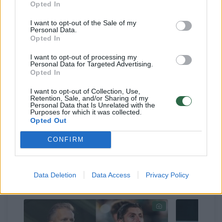
„Hajduk“ įvartis buvo atšauktas po VAR
Opted In
peržiūros.
I want to opt-out of the Sale of my
Personal Data.
Opted In
Prieš rungtynes Kroatijos spaudoje buvo
I want to opt-out of processing my
nemažai kalbama apie „Žalgirio“ namų
Personal Data for Targeted Advertising.
Opted In
stadiono dirbtinę dangą, mat ant tikros žolės
I want to opt-out of Collection, Use,
įprastai žaidžiantys kroatai prie jos gali būti
Retention, Sale, and/or Sharing of my
Personal Data that Is Unrelated with the
nepripratę. Akcentuojamas buvo galimas
Purposes for which it was collected.
Opted Out
greitesnis žaidimas, tačiau tai, panašu, į
naudą buvo būtent „Hajduk“ komandai.
CONFIRM
Data Deletion
Data Access
Privacy Policy
Susiję straipsniai