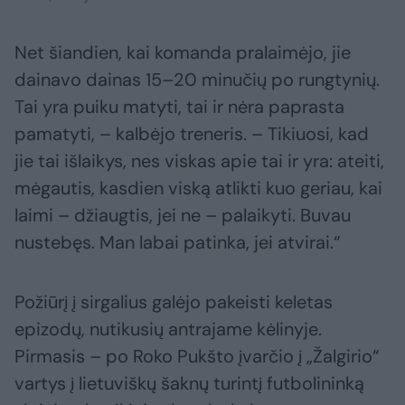
Net šiandien, kai komanda pralaimėjo, jie
dainavo dainas 15–20 minučių po rungtynių.
Tai yra puiku matyti, tai ir nėra paprasta
pamatyti, – kalbėjo treneris. – Tikiuosi, kad
jie tai išlaikys, nes viskas apie tai ir yra: ateiti,
mėgautis, kasdien viską atlikti kuo geriau, kai
laimi – džiaugtis, jei ne – palaikyti. Buvau
nustebęs. Man labai patinka, jei atvirai.“
Požiūrį į sirgalius galėjo pakeisti keletas
epizodų, nutikusių antrajame kėlinyje.
Pirmasis – po Roko Pukšto įvarčio į „Žalgirio“
vartys į lietuviškų šaknų turintį futbolininką