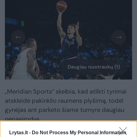
Daugiau nuotraukų (1)
„Meridian Sports“ skelbia, kad atlikti tyrimai
atskleidė pakinklio raumens plyšimą, todėl
gynėjas ant parketo šiame turnyre daugiau
nepasirodys.
Lrytas.lt -
Do Not Process My Personal Information