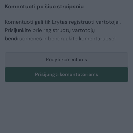
Komentuoti po šiuo straipsniu
Komentuoti gali tik Lrytas registruoti vartotojai.
Prisijunkite prie registruotų vartotojų
bendruomenės ir bendraukite komentaruose!
Rodyti komentarus
Prisijungti komentatoriams