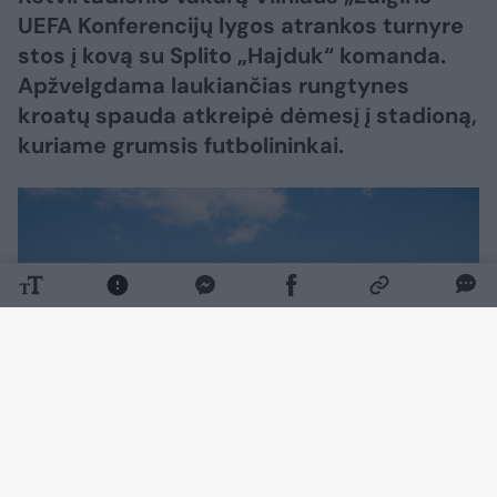
UEFA Konferencijų lygos atrankos turnyre
stos į kovą su Splito „Hajduk“ komanda.
Apžvelgdama laukiančias rungtynes
kroatų spauda atkreipė dėmesį į stadioną,
kuriame grumsis futbolininkai.
Daugiau nuotraukų (2)