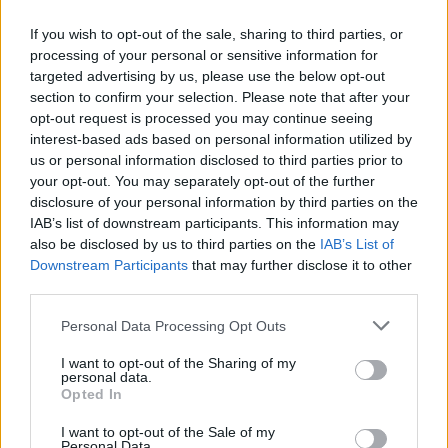
33-ejų krepšininkas susižeidė akistatoje su
Portugalija, kurioje spėjo praleisti vos 15
If you wish to opt-out of the sale, sharing to third parties, or
processing of your personal or sensitive information for
minučių.
targeted advertising by us, please use the below opt-out
section to confirm your selection. Please note that after your
opt-out request is processed you may continue seeing
Iki tol pirmenybėse jis aikštėje vidutiniškai
interest-based ads based on personal information utilized by
rungtyniavo po 20 minučių, pelnydavo po 9
us or personal information disclosed to third parties prior to
your opt-out. You may separately opt-out of the further
taškus, atkovodavo 3,5 kamuolio, atlikdavo 4
disclosure of your personal information by third parties on the
rezultatyvius perdavimus ir rinkdavo 12,5
IAB’s list of downstream participants. This information may
also be disclosed by us to third parties on the
IAB’s List of
naudingumo balo.
Downstream Participants
that may further disclose it to other
third parties.
Personal Data Processing Opt Outs
Susiję straipsniai
I want to opt-out of the Sharing of my
personal data.
Opted In
I want to opt-out of the Sale of my
Personal Data.