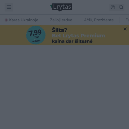
Karas Ukrainoje
Žalioji erdvė
Ačiū, Prezidente
E