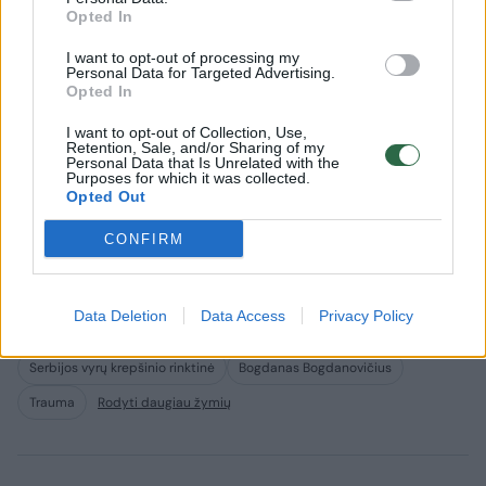
Opted In
I want to opt-out of processing my
Personal Data for Targeted Advertising.
Opted In
I want to opt-out of Collection, Use,
Retention, Sale, and/or Sharing of my
Nuo „labai trūksta“ iki „šiek
Traumą p
Personal Data that Is Unrelated with the
tiek išsigandome“: kodėl
rinktinė
Purposes for which it was collected.
Opted Out
Lietuva pralaimėjo Vokietijai
čempion
(1)
CONFIRM
Data Deletion
Data Access
Privacy Policy
Serbijos vyrų krepšinio rinktinė
Bogdanas Bogdanovičius
Trauma
Rodyti daugiau žymių