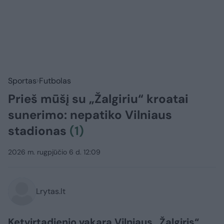
Sportas
Futbolas
Prieš mūšį su „Žalgiriu“ kroatai
sunerimo: nepatiko Vilniaus
stadionas
(1)
2026 m. rugpjūčio 6 d. 12:09
Lrytas.lt
Ketvirtadienio vakarą Vilniaus „Žalgiris“