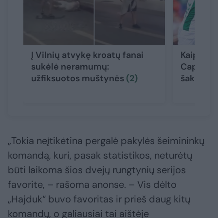
Į Vilnių atvykę kroatų fanai
Kaip sus
sukėlė neramumų:
Capans į
užfiksuotos muštynės
(2)
šaknų „H
„Tokia neįtikėtina pergalė pakylės šeimininkų
komandą, kuri, pasak statistikos, neturėtų
būti laikoma šios dvejų rungtynių serijos
favorite, – rašoma anonse. – Vis dėlto
„Hajduk“ buvo favoritas ir prieš daug kitų
komandų, o galiausiai tai aištėje