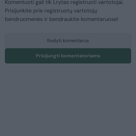
Komentuoti gali tik Lrytas registruoti vartotojai.
Prisijunkite prie registruotų vartotojų
bendruomenės ir bendraukite komentaruose!
Rodyti komentarus
Prisijungti komentatoriams