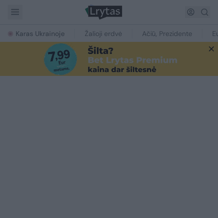
Karas Ukrainoje
Žalioji erdvė
Ačiū, Prezidente
E