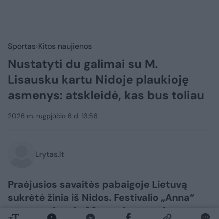
Sportas
Kitos naujienos
Nustatyti du galimai su M.
Lisausku kartu Nidoje plaukioję
asmenys: atskleidė, kas bus toliau
2026 m. rugpjūčio 6 d. 13:56
Lrytas.lt
Praėjusios savaitės pabaigoje Lietuvą
sukrėtė žinia iš Nidos. Festivalio „Anna“
metu nuskendo 30-metis treneris