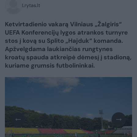
Lrytas.lt
Ketvirtadienio vakarą Vilniaus „Žalgiris“
UEFA Konferencijų lygos atrankos turnyre
stos į kovą su Splito „Hajduk“ komanda.
Apžvelgdama laukiančias rungtynes
kroatų spauda atkreipė dėmesį į stadioną,
kuriame grumsis futbolininkai.