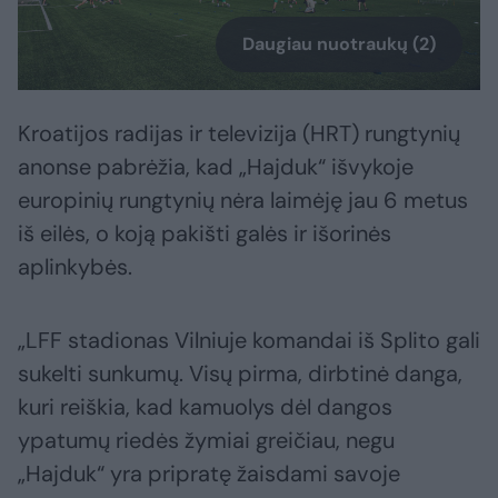
Daugiau nuotraukų (2)
Kroatijos radijas ir televizija (HRT) rungtynių
anonse pabrėžia, kad „Hajduk“ išvykoje
europinių rungtynių nėra laimėję jau 6 metus
iš eilės, o koją pakišti galės ir išorinės
aplinkybės.
„LFF stadionas Vilniuje komandai iš Splito gali
sukelti sunkumų. Visų pirma, dirbtinė danga,
kuri reiškia, kad kamuolys dėl dangos
ypatumų riedės žymiai greičiau, negu
„Hajduk“ yra pripratę žaisdami savoje