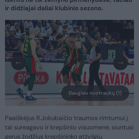
ir didžiajai daliai klubinio sezono.
Daugiau nuotraukų (1)
Paaiškėjus R.Jokubaičio traumos rimtumui į
tai sureagavo ir krepšinio visuomenė, siuntusi
gerus žodžius krepšininko atžvilgiu.