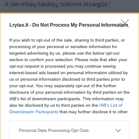
ir dėl mūsų žaidėjų, būkime atsargūs.“
Žurnalistas teisus – čempionato nebaigs trys
Lrytas.lt -
Do Not Process My Personal Information
svarbūs savo rinktinių krepšininkai:
If you wish to opt-out of the sale, sharing to third parties, or
R.Jokubaitis, serbas Bogdanas
processing of your personal or sensitive information for
Bogdanovičius (dvigalvio šlaunies raumens
targeted advertising by us, please use the below opt-out
section to confirm your selection. Please note that after your
plyšimas) ir vokietis Johannesas
opt-out request is processed you may continue seeing
Voigtmannas (operacijos reikalaujanti kelio
interest-based ads based on personal information utilized by
trauma).
us or personal information disclosed to third parties prior to
your opt-out. You may separately opt-out of the further
disclosure of your personal information by third parties on the
IAB’s list of downstream participants. This information may
Ispanų medijos gigantas „Marca“ tai
also be disclosed by us to third parties on the
IAB’s List of
pavadino traumų maru.
Downstream Participants
that may further disclose it to other
third parties.
Personal Data Processing Opt Outs
Rokas Jokubaitis
Lietuvos vyrų krepšinio rinktinė