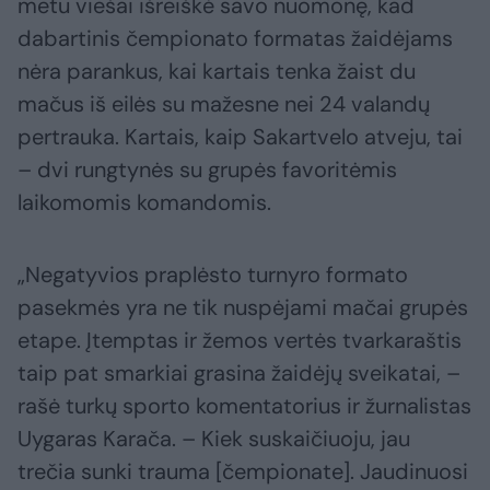
metu viešai išreiškė savo nuomonę, kad
dabartinis čempionato formatas žaidėjams
nėra parankus, kai kartais tenka žaist du
mačus iš eilės su mažesne nei 24 valandų
pertrauka. Kartais, kaip Sakartvelo atveju, tai
– dvi rungtynės su grupės favoritėmis
laikomomis komandomis.
„Negatyvios praplėsto turnyro formato
pasekmės yra ne tik nuspėjami mačai grupės
etape. Įtemptas ir žemos vertės tvarkaraštis
taip pat smarkiai grasina žaidėjų sveikatai, –
rašė turkų sporto komentatorius ir žurnalistas
Uygaras Karača. – Kiek suskaičiuoju, jau
trečia sunki trauma [čempionate]. Jaudinuosi