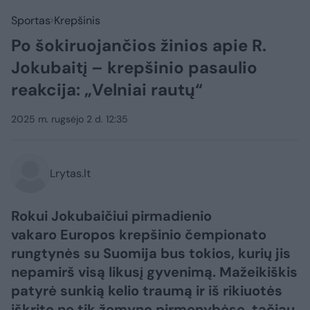
Sportas
Krepšinis
Po šokiruojančios žinios apie R.
Jokubaitį – krepšinio pasaulio
reakcija: „Velniai rautų“
2025 m. rugsėjo 2 d. 12:35
Lrytas.lt
Rokui Jokubaičiui pirmadienio
vakaro Europos krepšinio čempionato
rungtynės su Suomija bus tokios, kurių jis
nepamirš visą likusį gyvenimą. Mažeikiškis
patyrė sunkią kelio traumą ir iš rikiuotės
iškrito ne tik žemyno pirmenybėse, tačiau