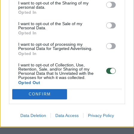
Miuncheno Bayern
Rodyti daugiau žymių
I want to opt-out of the Sharing of my
personal data.
Opted In
I want to opt-out of the Sale of my
Personal Data.
Komentuoti po šiuo straipsniu
Opted In
I want to opt-out of processing my
Komentuoti gali tik Lrytas registruoti vartotojai.
Personal Data for Targeted Advertising.
Opted In
Prisijunkite prie registruotų vartotojų
bendruomenės ir bendraukite komentaruose!
I want to opt-out of Collection, Use,
Retention, Sale, and/or Sharing of my
Personal Data that Is Unrelated with the
Purposes for which it was collected.
Opted Out
Rodyti komentarus
CONFIRM
Prisijungti komentatoriams
Data Deletion
Data Access
Privacy Policy