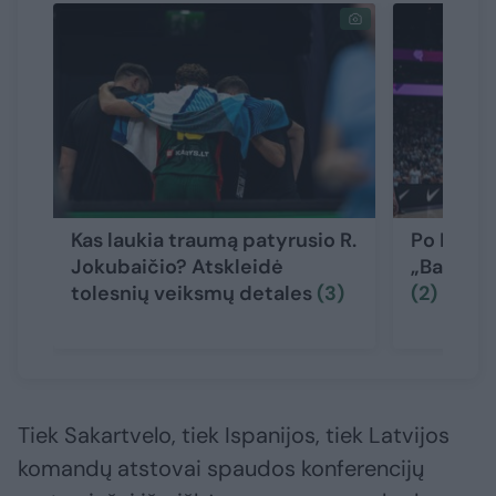
Kas laukia traumą patyrusio R.
Po R. Jo
Jokubaičio? Atskleidė
„Bayern“
tolesnių veiksmų detales
(3)
(2)
Tiek Sakartvelo, tiek Ispanijos, tiek Latvijos
komandų atstovai spaudos konferencijų