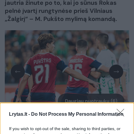
jautria žinute po to, kai jo sūnus Rokas
pelnė įvartį rungtynėse prieš Vilniaus
„Žalgirį“ – M. Pukšto mylimą komandą.
Daugiau nuotraukų (6)
Lrytas.lt -
Do Not Process My Personal Information
Ketvirtadienį „Žalgirio namų“ stadione
If you wish to opt-out of the sale, sharing to third parties, or
vykusiose atrankos į UEFA Konferencijų lygą