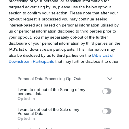
processing of your personal or sensitive information for
targeted advertising by us, please use the below opt-out
rungtynėse Splito „Hajduk“ ekipa 5:2
section to confirm your selection. Please note that after your
sutriuškino Vilniaus „Žalgirį“.
opt-out request is processed you may continue seeing
interest-based ads based on personal information utilized by
us or personal information disclosed to third parties prior to
Penktąjį „Hajduk“ įvartį pelnė komandos
your opt-out. You may separately opt-out of the further
disclosure of your personal information by third parties on the
lyderis, po JAV vėliava žaidžiantis R. Pukštas.
IAB’s list of downstream participants. This information may
also be disclosed by us to third parties on the
IAB’s List of
Downstream Participants
that may further disclose it to other
Po rungtynių jautriai į įvykusią dvikovą tarp
third parties.
„Žalgirio“ ir „Hajduk“ sureagavo M. Pukštas,
Personal Data Processing Opt Outs
kuris papasakojo, kaip jo ir jo sūnaus
gyvenime atsirado futbolas bei skyrė
I want to opt-out of the Sharing of my
personal data.
išskirtinę padėką Andriui Tapinui ir „Žalgirio“
Opted In
organizacijai.
I want to opt-out of the Sale of my
Personal Data.
Opted In