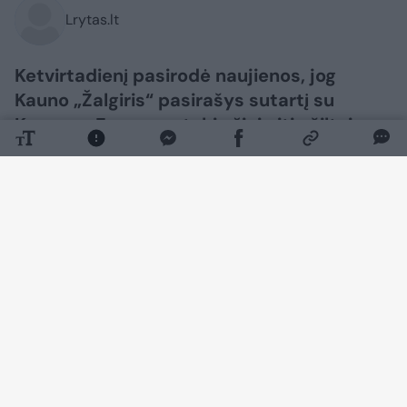
Lrytas.lt
Ketvirtadienį pasirodė naujienos, jog
Kauno „Žalgiris“ pasirašys sutartį su
Keenanu Evansu, o tokią žinią itin šiltai
pasitiko Šarūno Jasikevičiaus auklėtinis
Wade‘as Baldwinas.