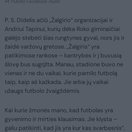
M. Pukšto Facebook nuotr.
P. S. Didelis ačiū „Žalgirio“ organizacijai ir
Andriui Tapinui, kurių dėka Roko giminaičiai
galėjo stebėti šias rungtynes gyvai, nors jis ir
žaidė varžovų gretose. „Žalgiris“ yra
patikimose rankose – kantrybės ir į buvusią
šlovę bus sugrįžta. Manau, stadione buvo ne
vienas ir ne du vaikai, kurie pamilo futbolą
taip, kaip aš kažkada. Jie arba jų vaikai
užaugs futbolo žvaigždėmis.
Kai kurie žmonės mano, kad futbolas yra
gyvenimo ir mirties klausimas. Jie klysta –
galiu patikinti, kad jis yra kur kas svarbesnis“,