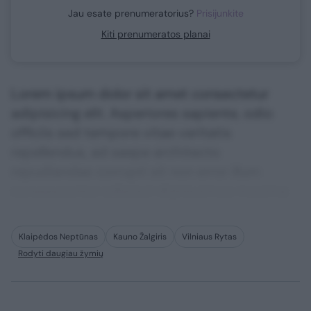
Jau esate prenumeratorius?
Prisijunkite
Kiti prenumeratos planai
Lorem ipsum dolor sit amet consectetur
adipisicing elit. Asperiores sapiente, odio
officiis sed tempore vitae veritatis
repellendus, ad saepe architecto
repudiandae corrupti sit non error illum
consequuntur adipisci dignissimos maxime.
Klaipėdos Neptūnas
Kauno Žalgiris
Vilniaus Rytas
Rodyti daugiau žymių