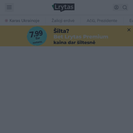
Karas Ukrainoje
Žalioji erdvė
Ačiū, Prezidente
E