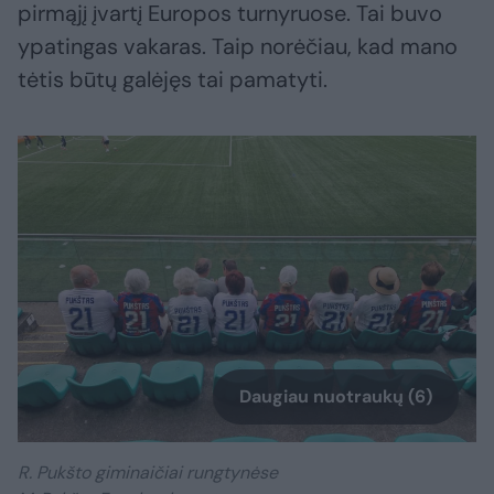
pirmąjį įvartį Europos turnyruose. Tai buvo
ypatingas vakaras. Taip norėčiau, kad mano
tėtis būtų galėjęs tai pamatyti.
Daugiau nuotraukų (6)
R. Pukšto giminaičiai rungtynėse