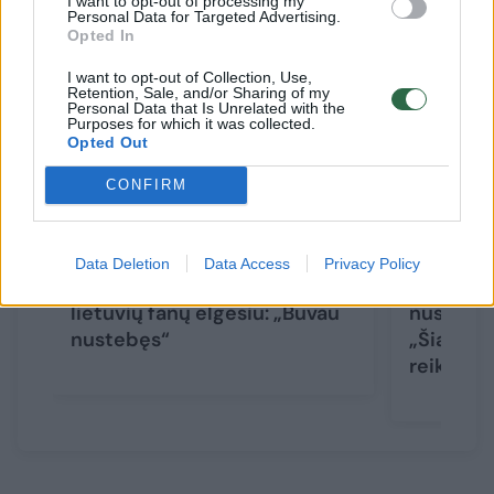
I want to opt-out of processing my
Susiję straipsniai
Personal Data for Targeted Advertising.
Opted In
I want to opt-out of Collection, Use,
Retention, Sale, and/or Sharing of my
Personal Data that Is Unrelated with the
Purposes for which it was collected.
Opted Out
CONFIRM
Data Deletion
Data Access
Privacy Policy
„Hajduk“ treneris žavėjosi
Varžovų 
lietuvių fanų elgesiu: „Buvau
nusilenkę
nustebęs“
„Šiandie
reikia žai