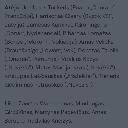
Atėjo:
Jordanas Tuckeris (Ruano „Chorale“,
Prancūzija), Harrisonas Cleary (Rygos VEF,
Latvija), Jamesas Karnikas (Groningeno
„Donar“, Nyderlandai), Rihardas Lomažas
(Bonos „Telekom“, Vokietija), Arnas Velička
(Braunšvaigo „Löwen“, Vok), Donatas Tarolis
(„Oradea“, Rumunija), Vitalijus Kozys
(„Nevėžis“), Matas Mačijauskas („Nevėžis“),
Kristupas Leščiauskas („Mažeikiai“). Treneris
Gediminas Petrauskas („Nevėžis“).
Liko:
Zane‘as Watermanas, Mindaugas
Girdžiūnas, Martynas Pacevičius, Arnas
Beručka, Radvilas Kneižys.