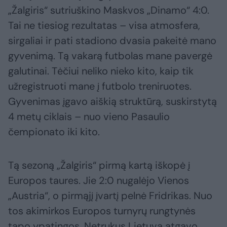
„Žalgiris“ sutriuškino Maskvos „Dinamo“ 4:0.
Tai ne tiesiog rezultatas – visa atmosfera,
sirgaliai ir pati stadiono dvasia pakeitė mano
gyvenimą. Tą vakarą futbolas mane pavergė
galutinai. Tėčiui neliko nieko kito, kaip tik
užregistruoti mane į futbolo treniruotes.
Gyvenimas įgavo aiškią struktūrą, suskirstytą
4 metų ciklais – nuo vieno Pasaulio
čempionato iki kito.
Tą sezoną „Žalgiris“ pirmą kartą iškopė į
Europos taures. Jie 2:0 nugalėjo Vienos
„Austria“, o pirmąjį įvartį pelnė Fridrikas. Nuo
tos akimirkos Europos turnyrų rungtynės
tapo ypatingos. Netrukus Lietuva atgavo