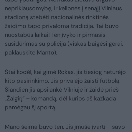
nepriklausomybę, ir kelionės į senąjį Vilniaus
stadioną stebėti nacionalinės rinktinės
žaidimo tapo privaloma tradicija. Tai buvo
nuostabūs laikai! Ten įvyko ir pirmasis
susidūrimas su policija (viskas baigėsi gerai,
paklauskite Manto).
Štai kodėl, kai gimė Rokas, jis tiesiog neturėjo
kito pasirinkimo. Jis privalėjo žaisti futbolą.
Šiandien jis apsilankė Vilniuje ir žaidė prieš
„Žalgirį“ – komandą, dėl kurios aš kažkada
pamėgau šį sportą.
Mano šeima buvo ten. Jis įmušė įvartį – savo