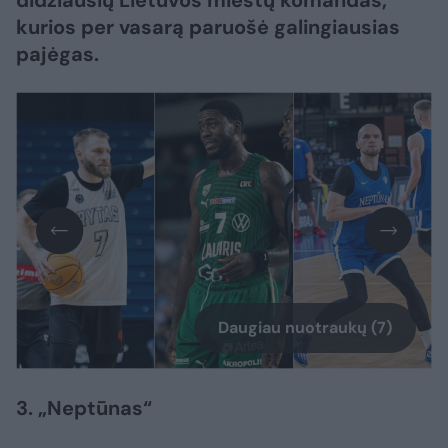
didžiausių Lietuvos miestų komandas,
kurios per vasarą paruošė galingiausias
pajėgas.
Daugiau nuotraukų (7)
3. „Neptūnas“