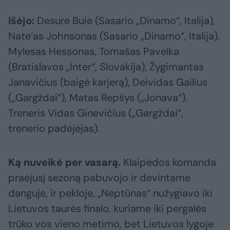
Išėjo:
Desure Buie (Sasario „Dinamo“, Italija),
Nate‘as Johnsonas (Sasario „Dinamo“, Italija),
Mylesas Hessonas, Tomašas Pavelka
(Bratislavos „Inter“, Slovakija), Žygimantas
Janavičius (baigė karjerą), Deividas Gailius
(„Gargždai“), Matas Repšys („Jonava“).
Treneris Vidas Ginevičius („Gargždai“,
trenerio padėjėjas).
Ką nuveikė per vasarą.
Klaipėdos komanda
praėjusį sezoną pabuvojo ir devintame
danguje, ir pekloje. „Neptūnas“ nužygiavo iki
Lietuvos taurės finalo, kuriame iki pergalės
trūko vos vieno metimo, bet Lietuvos lygoje