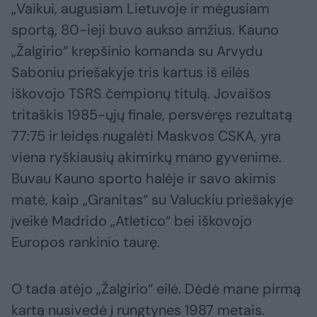
„Vaikui, augusiam Lietuvoje ir mėgusiam
sportą, 80-ieji buvo aukso amžius. Kauno
„Žalgirio“ krepšinio komanda su Arvydu
Saboniu priešakyje tris kartus iš eilės
iškovojo TSRS čempionų titulą. Jovaišos
tritaškis 1985-ųjų finale, persvėręs rezultatą
77:75 ir leidęs nugalėti Maskvos CSKA, yra
viena ryškiausių akimirkų mano gyvenime.
Buvau Kauno sporto halėje ir savo akimis
matė, kaip „Granitas“ su Valuckiu priešakyje
įveikė Madrido „Atletico“ bei iškovojo
Europos rankinio taurę.
O tada atėjo „Žalgirio“ eilė. Dėdė mane pirmą
kartą nusivedė į rungtynes 1987 metais.