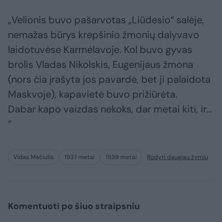
„Velionis buvo pašarvotas „Liūdesio“ salėje,
nemažas būrys krepšinio žmonių dalyvavo
laidotuvėse Karmėlavoje. Kol buvo gyvas
brolis Vladas Nikolskis, Eugenijaus žmona
(nors čia įrašyta jos pavardė, bet ji palaidota
Maskvoje), kapavietė buvo prižiūrėta.
Dabar kapo vaizdas nekoks, dar metai kiti, ir...
“
Vidas Mačiulis
1937 metai
1939 metai
Rodyti daugiau žymių
Komentuoti po šiuo straipsniu