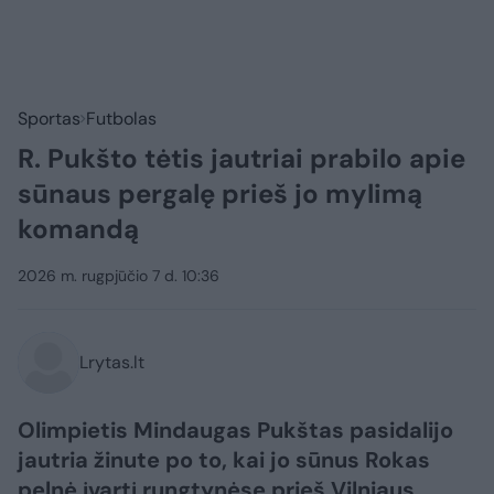
Sportas
Futbolas
R. Pukšto tėtis jautriai prabilo apie
sūnaus pergalę prieš jo mylimą
komandą
2026 m. rugpjūčio 7 d. 10:36
Lrytas.lt
Olimpietis Mindaugas Pukštas pasidalijo
jautria žinute po to, kai jo sūnus Rokas
pelnė įvartį rungtynėse prieš Vilniaus