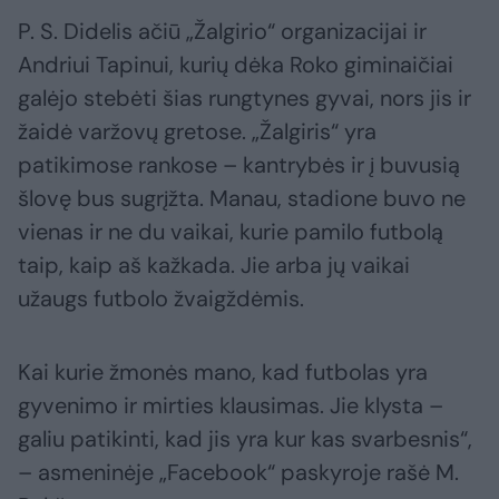
P. S. Didelis ačiū „Žalgirio“ organizacijai ir
Andriui Tapinui, kurių dėka Roko giminaičiai
galėjo stebėti šias rungtynes gyvai, nors jis ir
žaidė varžovų gretose. „Žalgiris“ yra
patikimose rankose – kantrybės ir į buvusią
šlovę bus sugrįžta. Manau, stadione buvo ne
vienas ir ne du vaikai, kurie pamilo futbolą
taip, kaip aš kažkada. Jie arba jų vaikai
užaugs futbolo žvaigždėmis.
Kai kurie žmonės mano, kad futbolas yra
gyvenimo ir mirties klausimas. Jie klysta –
galiu patikinti, kad jis yra kur kas svarbesnis“,
– asmeninėje „Facebook“ paskyroje rašė M.