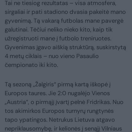
Tai ne tiesiog rezultatas – visa atmosfera,
sirgaliai ir pati stadiono dvasia pakeitė mano
gyvenimą. Tą vakarą futbolas mane pavergė
galutinai. Tėčiui neliko nieko kito, kaip tik
užregistruoti mane į futbolo treniruotes.
Gyvenimas įgavo aiškią struktūrą, suskirstytą
4 metų ciklais – nuo vieno Pasaulio
čempionato iki kito.
Tą sezoną „Žalgiris“ pirmą kartą iškopė į
Europos taures. Jie 2:0 nugalėjo Vienos
„Austria“, o pirmąjį įvartį pelnė Fridrikas. Nuo
tos akimirkos Europos turnyrų rungtynės
tapo ypatingos. Netrukus Lietuva atgavo
nepriklausomybę, ir kelionės į senąjį Vilniaus