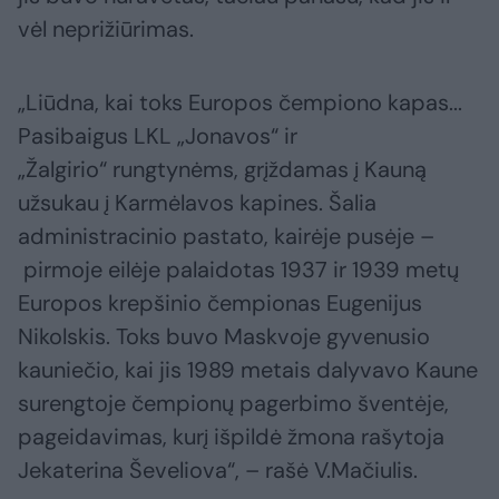
vėl neprižiūrimas.
„Liūdna, kai toks Europos čempiono kapas...
Pasibaigus LKL „Jonavos“ ir
„Žalgirio“ rungtynėms, grįždamas į Kauną
užsukau į Karmėlavos kapines. Šalia
administracinio pastato, kairėje pusėje –
pirmoje eilėje palaidotas 1937 ir 1939 metų
Europos krepšinio čempionas Eugenijus
Nikolskis. Toks buvo Maskvoje gyvenusio
kauniečio, kai jis 1989 metais dalyvavo Kaune
surengtoje čempionų pagerbimo šventėje,
pageidavimas, kurį išpildė žmona rašytoja
Jekaterina Ševeliova“, – rašė V.Mačiulis.