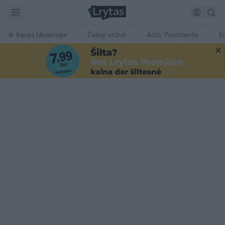
Karas Ukrainoje
Žalioji erdvė
Ačiū, Prezidente
E