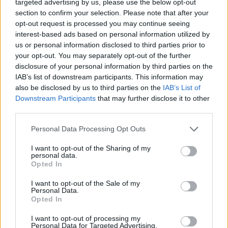
targeted advertising by us, please use the below opt-out
sutriuškino Vilniaus „Žalgirį“.
section to confirm your selection. Please note that after your
opt-out request is processed you may continue seeing
interest-based ads based on personal information utilized by
Penktąjį „Hajduk“ įvartį pelnė komandos
us or personal information disclosed to third parties prior to
your opt-out. You may separately opt-out of the further
lyderis, po JAV vėliava žaidžiantis R. Pukštas.
disclosure of your personal information by third parties on the
IAB’s list of downstream participants. This information may
also be disclosed by us to third parties on the
IAB’s List of
Po rungtynių jautriai į įvykusią dvikovą tarp
Downstream Participants
that may further disclose it to other
„Žalgirio“ ir „Hajduk“ sureagavo M. Pukštas,
third parties.
kuris papasakojo, kaip jo ir jo sūnaus
Personal Data Processing Opt Outs
gyvenime atsirado futbolas bei skyrė
I want to opt-out of the Sharing of my
išskirtinę padėką Andriui Tapinui ir „Žalgirio“
personal data.
Opted In
organizacijai.
I want to opt-out of the Sale of my
Personal Data.
Opted In
Susiję straipsniai
I want to opt-out of processing my
Personal Data for Targeted Advertising.