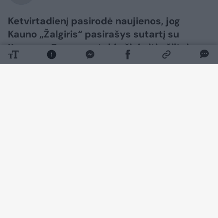
Ketvirtadienį pasirodė naujienos, jog
Kauno „Žalgiris“ pasirašys sutartį su
Keenanu Evansu, o tokią žinią itin šiltai
pasitiko Šarūno Jasikevičiaus auklėtinis
Wade‘as Baldwinas.
Daugiau nuotraukų (5)