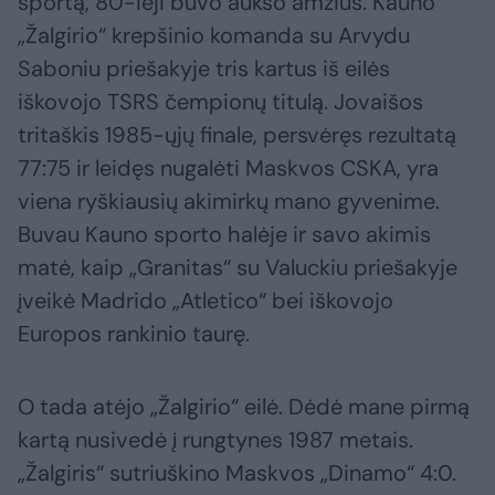
sportą, 80-ieji buvo aukso amžius. Kauno
„Žalgirio“ krepšinio komanda su Arvydu
Saboniu priešakyje tris kartus iš eilės
iškovojo TSRS čempionų titulą. Jovaišos
tritaškis 1985-ųjų finale, persvėręs rezultatą
77:75 ir leidęs nugalėti Maskvos CSKA, yra
viena ryškiausių akimirkų mano gyvenime.
Buvau Kauno sporto halėje ir savo akimis
matė, kaip „Granitas“ su Valuckiu priešakyje
įveikė Madrido „Atletico“ bei iškovojo
Europos rankinio taurę.
O tada atėjo „Žalgirio“ eilė. Dėdė mane pirmą
kartą nusivedė į rungtynes 1987 metais.
„Žalgiris“ sutriuškino Maskvos „Dinamo“ 4:0.