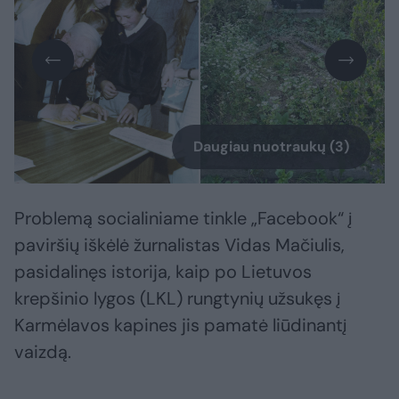
Daugiau nuotraukų (3)
Problemą socialiniame tinkle „Facebook“ į
paviršių iškėlė žurnalistas Vidas Mačiulis,
pasidalinęs istorija, kaip po Lietuvos
krepšinio lygos (LKL) rungtynių užsukęs į
Karmėlavos kapines jis pamatė liūdinantį
vaizdą.