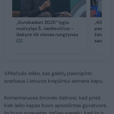
„Eurobasket 2025“ lygiu
„Kibirkš
nusivylęs Š. Jasikevičius –
pasitink
išskyrė tik vienas rungtynes
žaidėjos
(2)
saugiai“
V.Mačiulis ieško, kas galėtų pasirūpinti
svarbaus Lietuvos krepšiniui asmens kapu.
Komentaruose žmonės dalinosi, kad prieš
kiek laiko kapas buvo apsodintas gyvatvore,
jis buvo nuravėtas, tačiau panašu, kad jis ir