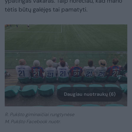
ypatingas vakaras. Taip norėčiau, kad mano
tėtis būtų galėjęs tai pamatyti.
Daugiau nuotraukų (6)
R. Pukšto giminaičiai rungtynėse
M. Pukšto Facebook nuotr.