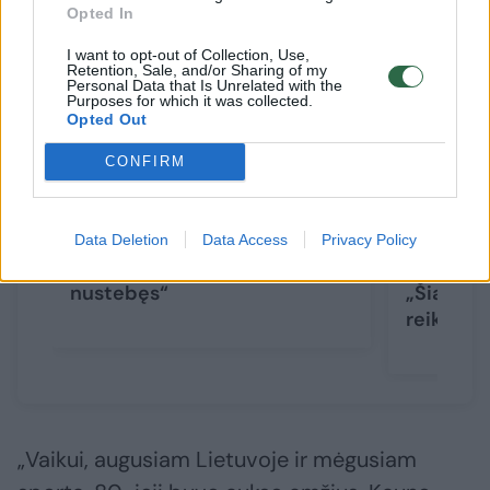
Opted In
I want to opt-out of Collection, Use,
Retention, Sale, and/or Sharing of my
Personal Data that Is Unrelated with the
Purposes for which it was collected.
Opted Out
CONFIRM
„Hajduk“ treneris žavėjosi
Varžovų 
Data Deletion
Data Access
Privacy Policy
lietuvių fanų elgesiu: „Buvau
nusilenkę
nustebęs“
„Šiandie
reikia žai
„Vaikui, augusiam Lietuvoje ir mėgusiam