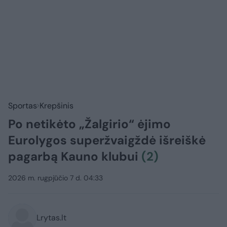
Sportas
Krepšinis
Po netikėto „Žalgirio“ ėjimo
Eurolygos superžvaigždė išreiškė
pagarbą Kauno klubui
(2)
2026 m. rugpjūčio 7 d. 04:33
Lrytas.lt