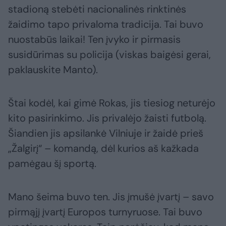
stadioną stebėti nacionalinės rinktinės
žaidimo tapo privaloma tradicija. Tai buvo
nuostabūs laikai! Ten įvyko ir pirmasis
susidūrimas su policija (viskas baigėsi gerai,
paklauskite Manto).
Štai kodėl, kai gimė Rokas, jis tiesiog neturėjo
kito pasirinkimo. Jis privalėjo žaisti futbolą.
Šiandien jis apsilankė Vilniuje ir žaidė prieš
„Žalgirį“ – komandą, dėl kurios aš kažkada
pamėgau šį sportą.
Mano šeima buvo ten. Jis įmušė įvartį – savo
pirmąjį įvartį Europos turnyruose. Tai buvo