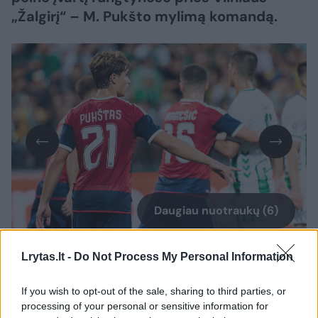
„Žalgirį“ – M. Pukšto mylimą komandą.
Daugiau nuotraukų (6)
Lrytas.lt -
Do Not Process My Personal Information
Ketvirtadienį „Žalgirio namų“ stadione
vykusiose atrankos į UEFA Konferencijų lygą
If you wish to opt-out of the sale, sharing to third parties, or
processing of your personal or sensitive information for
rungtynėse Splito „Hajduk“ ekipa 5:2