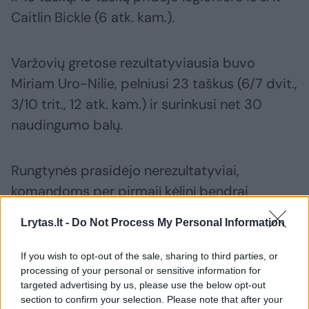
Caitlin Bickle (6 atk. kam.).
Varžovių gretose rezultatyviausia buvo
Miriam Uro-Nilie, pelniusi 23 taškus (6/7 dvit.,
3/10 trit., 12 atk. kam.) ir surinkusi net 30
naudingumo balų.
Rungtynės prasidėjo nerezultatyviai,
komandoms per pirmąjį kėlinį bendrai
įmetant vos 26 taškus (14:12). Visgi antrajame
Lrytas.lt -
Do Not Process My Personal Information
kėlinyje persvarą įgijo Martyno Airošiaus
auklėtinės ir ją vis augino, kol komandas
If you wish to opt-out of the sale, sharing to third parties, or
processing of your personal or sensitive information for
ketvirčio viduryje jau skyrė devyni taškai
targeted advertising by us, please use the below opt-out
(28:19).
section to confirm your selection. Please note that after your