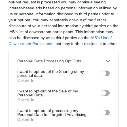
opt-out request is processed you may continue seeing
interest-based ads based on personal information utilized by
us or personal information disclosed to third parties prior to
Susiję straipsniai
your opt-out. You may separately opt-out of the further
disclosure of your personal information by third parties on the
IAB’s list of downstream participants. This information may
also be disclosed by us to third parties on the
IAB’s List of
Downstream Participants
that may further disclose it to other
third parties.
Personal Data Processing Opt Outs
I want to opt-out of the Sharing of my
personal data.
Opted In
25 metų kelionė: kaip
Bręsta k
I want to opt-out of the Sale of my
Personal Data.
Lietuvos moksleivių krepšinio
NBA žaidė
Opted In
lyga augino šalies krepšinį?
lygą: „Tu
valdžią 
I want to opt-out of processing my
Personal Data for Targeted Advertising.
Opted In