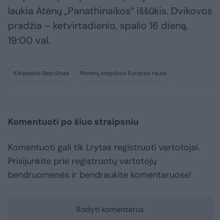
laukia Atėnų „Panathinaikos“ iššūkis. Dvikovos
pradžia – ketvirtadienio, spalio 16 dieną,
19:00 val.
Klaipėdos Neptūnas
Moterų krepšinio Europos taurė
Komentuoti po šiuo straipsniu
Komentuoti gali tik Lrytas registruoti vartotojai.
Prisijunkite prie registruotų vartotojų
bendruomenės ir bendraukite komentaruose!
Rodyti komentarus