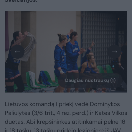
Daugiau nuotraukų (1)
Lietuvos komandą į priekį vedė Dominykos
Paliulytės (3/6 trit., 4 rez. perd.) ir Kates Vilkos
duetas. Abi krepšininkės atitinkamai pelnė 16
ir 18 taškų. 13 taškų pridėjo legionierė iš JAV