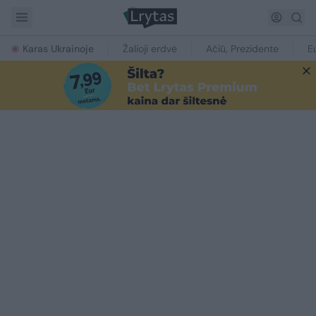
Karas Ukrainoje
Žalioji erdvė
Ačiū, Prezidente
E