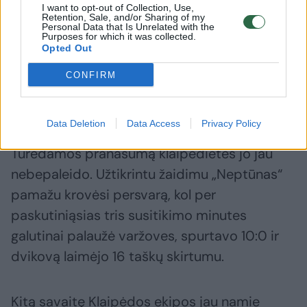
I want to opt-out of Collection, Use,
Retention, Sale, and/or Sharing of my
Personal Data that Is Unrelated with the
Purposes for which it was collected.
Nors šveicarės rezultatą trečiajame kėlinyje ir
Opted Out
išlygino (42:42), kėlinį užtikrinčiau baigė
CONFIRM
„Neptūnas“ ir į lemiamą ketvirtį išsinešė
keturių taškų persvarą (58:54).
Data Deletion
Data Access
Privacy Policy
Turėdamos pranašumą klaipėdietės jo jau
nebepaleido. Užtikrintu žaidimu „Neptūnas“
pamažu krovėsi persvarą, kol per
paskutiniąsias tris susitikimo minutes
galutinai palaužė varžoves, spurtavo 10:0 ir
dvikovą laimėjo 16 taškų skirtumu.
Kitą savaitę Klaipėdos ekipos jau namie