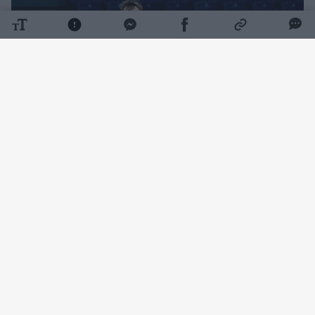
Daugiau nuotraukų (3)
Susitikimą žymiai užtikrinčiau pradėjo serbai
(7:17), tačiau Lietuvos rinktinė po paprašytos
minutės pertraukėlės sugrįžo į kovą ir po
pirmojo kėlinio turėjo tik trijų taškų deficitą
(18:21). Sėkmingos atkarpos pakylėti lietuviai
antrojo kėlinio pradžioje spurtavo 12:4 ir