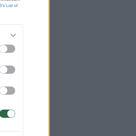
B’s List of
ės
5/9