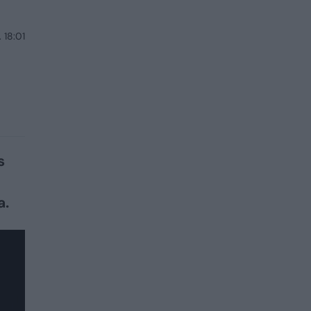
 18:01
s
a.