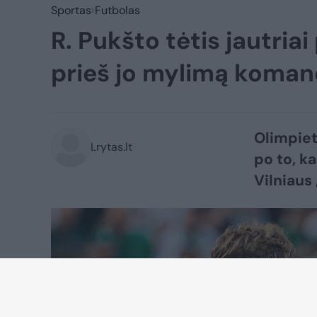
Sportas
Futbolas
R. Pukšto tėtis jautria
prieš jo mylimą koma
Olimpiet
Lrytas.lt
po to, k
Vilniaus