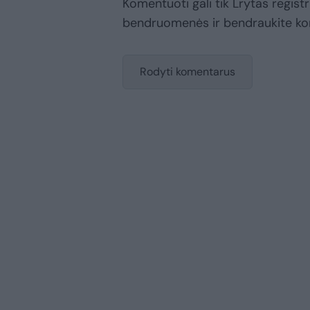
Komentuoti gali tik Lrytas registr
bendruomenės ir bendraukite k
Rodyti komentarus