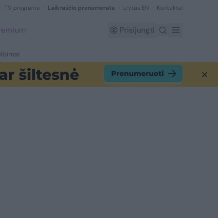
TV programa
Laikraščio prenumerata
Lrytas EN
Kontaktai
Premium
Prisijungti
lbimai