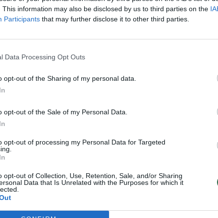
. This information may also be disclosed by us to third parties on the
IA
Participants
that may further disclose it to other third parties.
20, 18:26, 19:27) buvo sutriuškinta lygos debiutant
3/3).
l Data Processing Opt Outs
ažymėtame mače per 24 minutes įmetė 11 taškų (
o opt-out of the Sharing of my personal data.
amuolius ir atliko 3 rezultatyvius perdavimus.
In
o opt-out of the Sale of my Personal Data.
5 taškų pelnęs Jordonas Crawfordas.
In
to opt-out of processing my Personal Data for Targeted
ing.
In
o opt-out of Collection, Use, Retention, Sale, and/or Sharing
ersonal Data that Is Unrelated with the Purposes for which it
lected.
Out