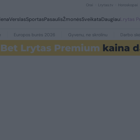
Orai
Lrytas.tv
Horoskopai
iena
Verslas
Sportas
Pasaulis
Žmonės
Sveikata
Daugiau
Lrytas 
e
Europos burės 2026
Gyvenu, ne skrolinu
Darbo ske