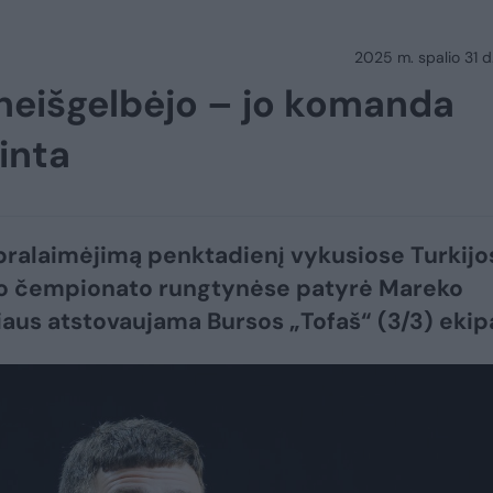
2025 m. spalio 31 d.
 neišgelbėjo – jo komanda
inta
ralaimėjimą penktadienį vykusiose Turkijo
io čempionato rungtynėse patyrė Mareko
iaus atstovaujama Bursos „Tofaš“ (3/3) ekip