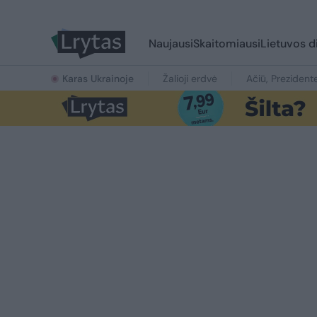
Naujausi
Skaitomiausi
Lietuvos d
Karas Ukrainoje
Žalioji erdvė
Ačiū, Prezident