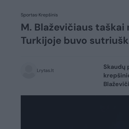
Sportas
Krepšinis
M. Blaževičiaus taškai
Turkijoje buvo sutriušk
Skaudų p
Lrytas.lt
krepšin
Blaževič