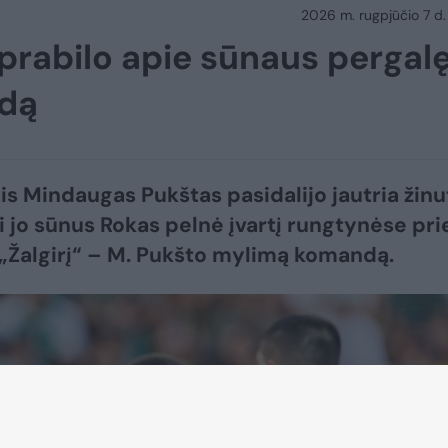
2026 m. rugpjūčio 7 d.
i prabilo apie sūnaus pergal
ndą
is Mindaugas Pukštas pasidalijo jautria žinu
ai jo sūnus Rokas pelnė įvartį rungtynėse pri
 „Žalgirį“ – M. Pukšto mylimą komandą.