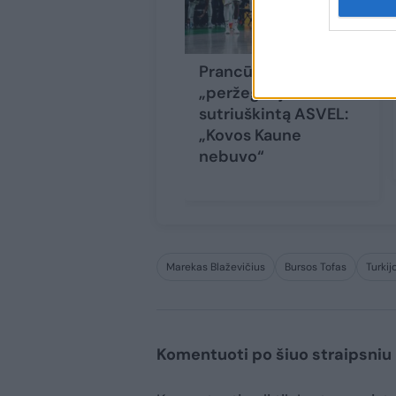
Prancūzijos spauda
„peržegnojo“
sutriuškintą ASVEL:
„Kovos Kaune
nebuvo“
Marekas Blaževičius
Bursos Tofas
Turkij
Komentuoti po šiuo straipsniu