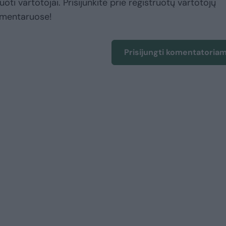
uoti vartotojai. Prisijunkite prie registruotų vartotojų
omentaruose!
Prisijungti komentatoria