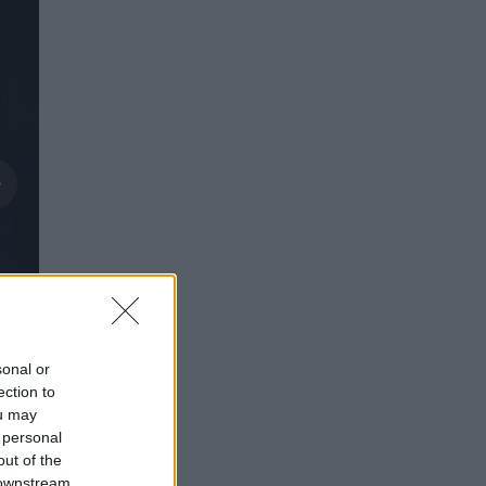
sonal or
ection to
ou may
 personal
out of the
 downstream