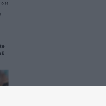
 10:36
ę
te
eš