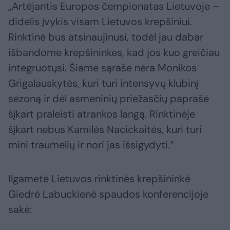
„Artėjantis Europos čempionatas Lietuvoje –
didelis įvykis visam Lietuvos krepšiniui.
Rinktinė bus atsinaujinusi, todėl jau dabar
išbandome krepšininkes, kad jos kuo greičiau
integruotųsi. Šiame sąraše nėra Monikos
Grigalauskytės, kuri turi intensyvų klubinį
sezoną ir dėl asmeninių priežasčių paprašė
šįkart praleisti atrankos langą. Rinktinėje
šįkart nebus Kamilės Nacickaitės, kuri turi
mini traumelių ir nori jas išsigydyti.“
Ilgametė Lietuvos rinktinės krepšininkė
Giedrė Labuckienė spaudos konferencijoje
sakė: