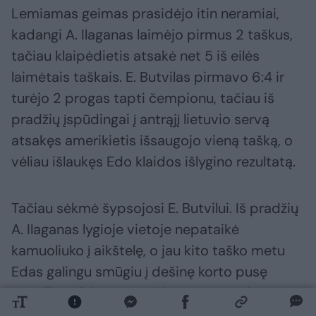
Lemiamas geimas prasidėjo itin neramiai,
kadangi A. Ilaganas laimėjo pirmus 2 taškus,
tačiau klaipėdietis atsakė net 5 iš eilės
laimėtais taškais. E. Butvilas pirmavo 6:4 ir
turėjo 2 progas tapti čempionu, tačiau iš
pradžių įspūdingai į antrąjį lietuvio servą
atsakęs amerikietis išsaugojo vieną tašką, o
vėliau išlaukęs Edo klaidos išlygino rezultatą.
Tačiau sėkmė šypsojosi E. Butvilui. Iš pradžių
A. Ilaganas lygioje vietoje nepataikė
kamuoliuko į aikštelę, o jau kito taško metu
Edas galingu smūgiu į dešinę korto pusę
nepaliko vilčių varžovui ir tapo čempionu.