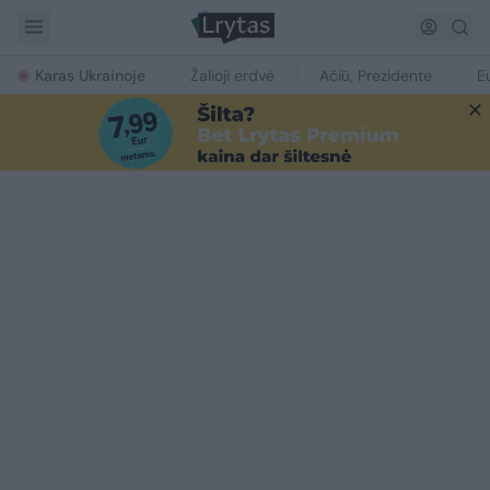
Karas Ukrainoje
Žalioji erdvė
Ačiū, Prezidente
E