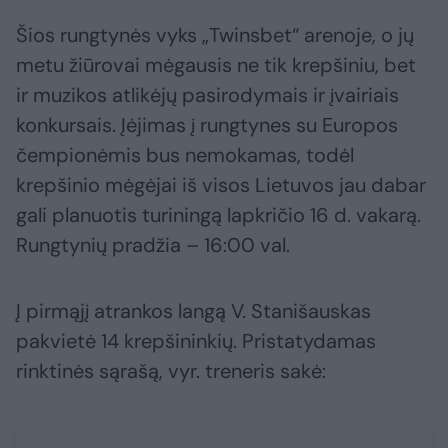
Šios rungtynės vyks „Twinsbet“ arenoje, o jų
metu žiūrovai mėgausis ne tik krepšiniu, bet
ir muzikos atlikėjų pasirodymais ir įvairiais
konkursais. Įėjimas į rungtynes su Europos
čempionėmis bus nemokamas, todėl
krepšinio mėgėjai iš visos Lietuvos jau dabar
gali planuotis turiningą lapkričio 16 d. vakarą.
Rungtynių pradžia – 16:00 val.
Į pirmąjį atrankos langą V. Stanišauskas
pakvietė 14 krepšininkių. Pristatydamas
rinktinės sąrašą, vyr. treneris sakė: