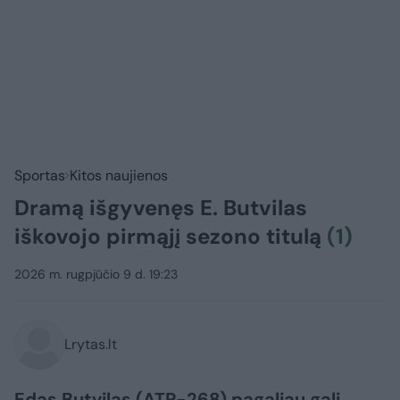
Sportas
Kitos naujienos
Dramą išgyvenęs E. Butvilas
iškovojo pirmąjį sezono titulą
(1)
2026 m. rugpjūčio 9 d. 19:23
Lrytas.lt
Edas Butvilas (ATP-268) pagaliau gali