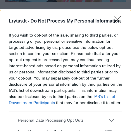
Dovydo Petraičio auklėtiniai šventė pergalę
94:86 (23:19, 25:17, 14:22, 20:24, 12:4).
Lrytas.lt -
Do Not Process My Personal Information
If you wish to opt-out of the sale, sharing to third parties, or
Paskutinė ketvirtojo kėlinio minutė prasidėjo
processing of your personal or sensitive information for
targeted advertising by us, please use the below opt-out
lietuviams pirmaujant 80:79, tačiau Luca-
section to confirm your selection. Please note that after your
Andrei Dogaru dvitaškiu išvedė rumunus į
opt-out request is processed you may continue seeing
interest-based ads based on personal information utilized by
priekį, o Ericas Craciunas pataikęs vieną
us or personal information disclosed to third parties prior to
baudos metimą varžovų persvarą
your opt-out. You may separately opt-out of the further
padvigubino.
disclosure of your personal information by third parties on the
IAB’s list of downstream participants. This information may
also be disclosed by us to third parties on the
IAB’s List of
Downstream Participants
that may further disclose it to other
Paskutinėje atakoje kamuolys buvo patikėtas
third parties.
Šarūno Jasikevičiaus sūnėnui Danieliui
Personal Data Processing Opt Outs
Jasikevičiui iš šis išprovokavo pražangą.
Įžaidėjo rankos nedrebėjo ir pataikęs abu