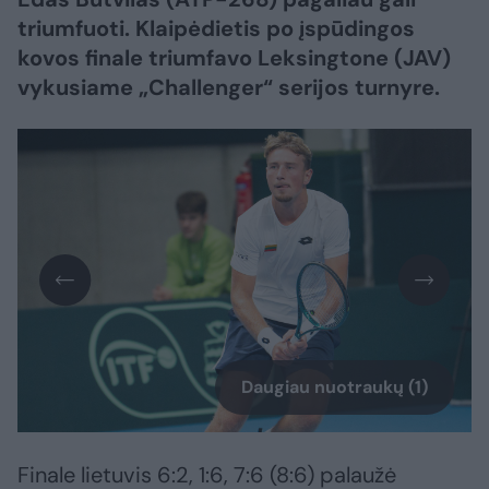
triumfuoti. Klaipėdietis po įspūdingos
kovos finale triumfavo Leksingtone (JAV)
vykusiame „Challenger“ serijos turnyre.
Daugiau nuotraukų (1)
Finale lietuvis 6:2, 1:6, 7:6 (8:6) palaužė