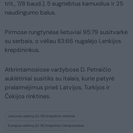
trit., 7/8 baud.), 5 sugriebtus kamuolius ir 25
naudingumo balus.
Pirmose rungtynėse lietuviai 95:79 susitvarkė
su serbais, o vėliau 83:66 nugalėjo Lenkijos
krepšininkus.
Atkrintamosiose varžybose D. Petraičio
auklėtiniai susitiks su italais, kurie patyrė
pralaimėjimus prieš Latvijos, Turkijos ir
Čekijos rinktines.
Lietuvos vaikinų (U-16) krepšinio rinktinė
Europos vaikinų (U-16) krepšinio čempionatas