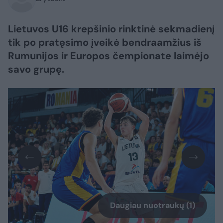
Lietuvos U16 krepšinio rinktinė sekmadienį
tik po pratęsimo įveikė bendraamžius iš
Rumunijos ir Europos čempionate laimėjo
savo grupę.
Daugiau nuotraukų (1)