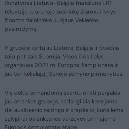
Rungtynes Lietuva–Belgija transliuos LRT
televizija, o arenoje susirinkę žiūrovai išvys
žinomo dainininko Jurijaus Veklenko
pasirodymą.
H grupėje kartu su Lietuva, Belgija ir Švedija
taip pat žais Suomija. Visos šios šalys
organizuos 2027 m. Europos čempionatą ir
jau turi kelialapį į Senojo žemyno pirmenybes.
Vis dėlto komandoms svarbu rinkti pergales
jau atrankos grupėje, kadangi čia kovojama
dėl aukštesnio reitingo ir krepšelio, kuris lems
sąlyginai palankesnes varžoves pirmajame
Europos čempionato etape.