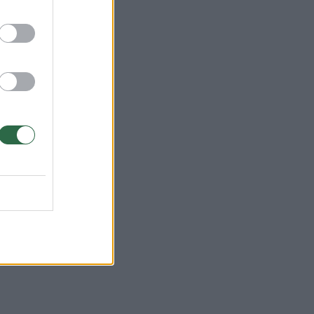
ti,
iki
buvo