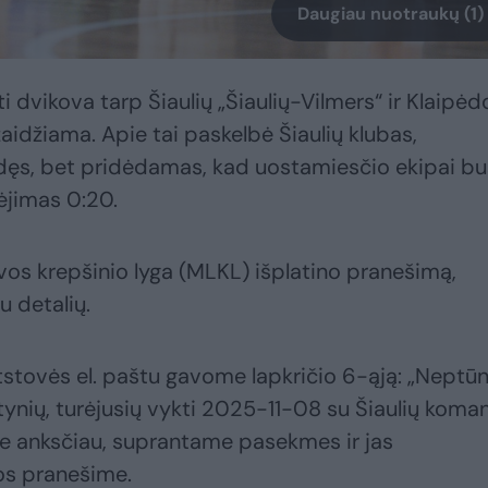
Daugiau nuotraukų (1)
kti dvikova tarp Šiaulių „Šiaulių-Vilmers“ ir Klaipėd
džiama. Apie tai paskelbė Šiaulių klubas,
odęs, bet pridėdamas, kad uostamiesčio ekipai bu
ėjimas 0:20.
vos krepšinio lyga (MLKL) išplatino pranešimą,
 detalių.
 atstovės el. paštu gavome lapkričio 6-ąją: „Neptū
ynių, turėjusių vykti 2025-11-08 su Šiaulių koma
me anksčiau, suprantame pasekmes ir jas
os pranešime.