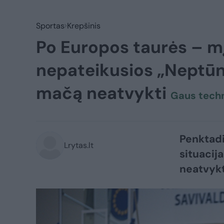
Sportas
Krepšinis
Po Europos taurės – mį
nepateikusios „Neptūn
mačą neatvykti
Gaus techn
Penktadi
Lrytas.lt
situacij
neatvykt