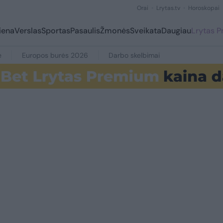
Orai
Lrytas.tv
Horoskopai
iena
Verslas
Sportas
Pasaulis
Žmonės
Sveikata
Daugiau
Lrytas 
e
Europos burės 2026
Darbo skelbimai