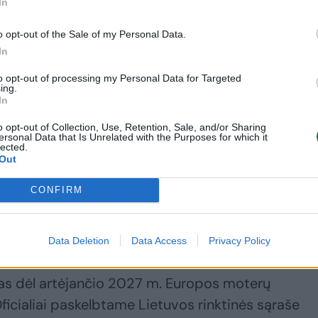
In
o opt-out of the Sale of my Personal Data.
s teigia jokio prašymo perkelti rungtynes
In
 sprendimo neargumentavo nei lygos išplatintame
ai, jog komanda nerungtyniaus kitose MLKL
to opt-out of processing my Personal Data for Targeted
ing.
iniuose tinkluose nėra pranešęs iki šiol.
In
o opt-out of Collection, Use, Retention, Sale, and/or Sharing
ersonal Data that Is Unrelated with the Purposes for which it
lected.
 MLKL“ varžybų direktorė gavo trumpą asmeninę
Out
 į Šiaulius, todėl ji paprašė oficialiai tai patvirtin
“ atstovės lapkričio 6-ąją likus dviems dienoms 
CONFIRM
pokalbius tarp abiejų komandų lygos vadovybė ne
a lyga.
Data Deletion
Data Access
Privacy Policy
as dėl artėjančio 2027 m. Europos moterų
icialiai paskelbtame Lietuvos rinktinės sąraše