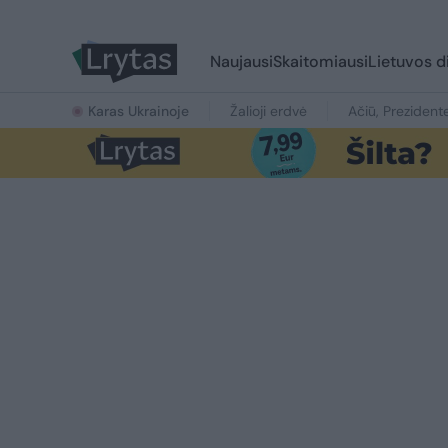
Naujausi
Skaitomiausi
Lietuvos d
Karas Ukrainoje
Žalioji erdvė
Ačiū, Prezident