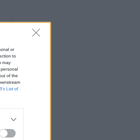
sonal or
ection to
ou may
 personal
out of the
 downstream
B’s List of