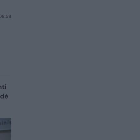
 08:59
ti
ndė