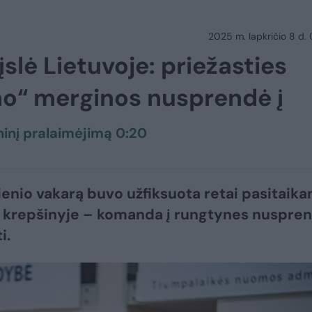
2025 m. lapkričio 8 d.
slė Lietuvoje: priežasties
o“ merginos nusprendė į
inį pralaimėjimą 0:20
enio vakarą buvo užfiksuota retai pasitaikan
a krepšinyje – komanda į rungtynes nuspre
i.