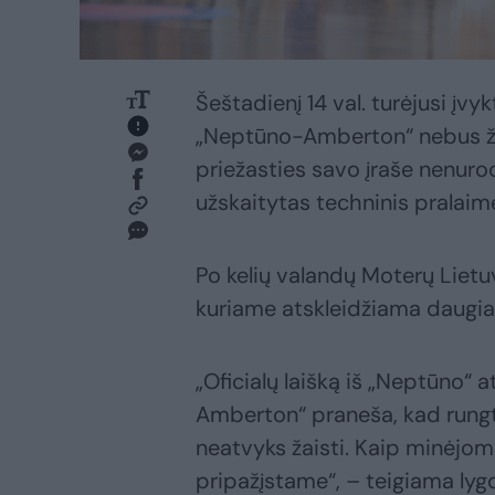
Šeštadienį 14 val. turėjusi įvy
„Neptūno-Amberton“ nebus žai
priežasties savo įraše nenur
užskaitytas techninis pralaim
Po kelių valandų Moterų Lietu
kuriame atskleidžiama daugiau
„Oficialų laišką iš „Neptūno“
Amberton“ praneša, kad rungt
neatvyks žaisti. Kaip minėjo
pripažįstame“, – teigiama lyg