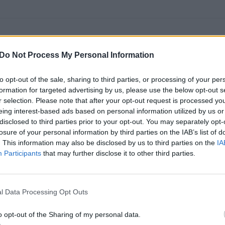
Do Not Process My Personal Information
to opt-out of the sale, sharing to third parties, or processing of your per
formation for targeted advertising by us, please use the below opt-out s
r selection. Please note that after your opt-out request is processed y
eing interest-based ads based on personal information utilized by us or
disclosed to third parties prior to your opt-out. You may separately opt-
losure of your personal information by third parties on the IAB’s list of
„Kibirkštis“ Europos
Paskelbta moterų
. This information may also be disclosed by us to third parties on the
IA
taurėje Kosovo klubą
rinktinės sudėtis EČ
Participants
that may further disclose it to other third parties.
sumalė 49 taškų
atrankos langui
skirtumu
l Data Processing Opt Outs
o opt-out of the Sharing of my personal data.