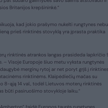
taip pat sudaro galimybes savo šalims atstovauti ir
os Britanijos krepšininkė.“
unikuoja, kad jokio prašymo nukelti rungtynes neb
ieną prieš rinktinės stovyklą yra įprasta praktika
rų rinktinės atrankos langas prasideda lapkričio 
e. – Visoje Europoje šiuo metu vyksta rungtynės
augybė merginų rytoj ar net poryt grįš į rinktine
entacinėms rinktinėms. Klaipėdiečių mačas su
io 8-ąją 14 val., todėl Lietuvos moterų rinktinės
s būti pasiruošimo stovykloje laiku.“
-Amberton“ žaidė Europos taurės rungtynes