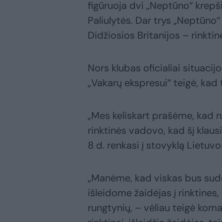
figūruoja dvi „Neptūno“ krepš
Paliulytės. Dar trys „Neptūno“ 
Didžiosios Britanijos – rinkti
Nors klubas oficialiai situac
„Vakarų ekspresui“ teigė, kad t
„Mes keliskart prašėme, kad r
rinktinės vadovo, kad šį klaus
8 d. renkasi į stovyklą Lietuv
„Manėme, kad viskas bus suder
išleidome žaidėjas į rinktines,
rungtynių, – vėliau teigė ko