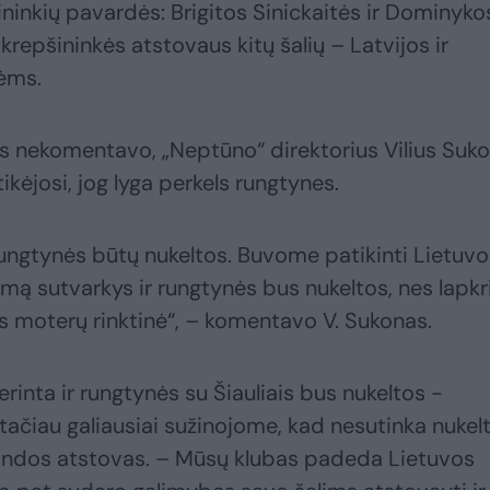
ininkių pavardės: Brigitos Sinickaitės ir Dominyko
krepšininkės atstovaus kitų šalių – Latvijos ir
nėms.
ijos nekomentavo, „Neptūno“ direktorius Vilius Suk
ikėjosi, jog lyga perkels rungtynes.
ungtynės būtų nukeltos. Buvome patikinti Lietuvo
imą sutvarkys ir rungtynės bus nukeltos, nes lapkr
os moterų rinktinė“, – komentavo V. Sukonas.
inta ir rungtynės su Šiauliais bus nukeltos -
 tačiau galiausiai sužinojome, kad nesutinka nukelt
mandos atstovas. – Mūsų klubas padeda Lietuvos