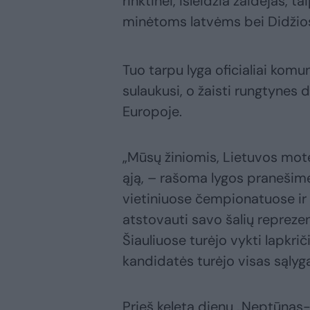
rinktinei, išleidžia žaidėjas, 
minėtoms latvėms bei Didžiosi
Tuo tarpu lyga oficialiai kom
sulaukusi, o žaisti rungtynes d
Europoje.
„Mūsų žiniomis, Lietuvos mote
ąją, – rašoma lygos pranešim
vietiniuose čempionatuose ir d
atstovauti savo šalių reprez
Šiauliuose turėjo vykti lapkrič
kandidatės turėjo visas sąlyga
Prieš keletą dienų „Neptūnas