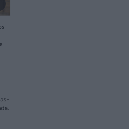
os
s
nas-
nda,