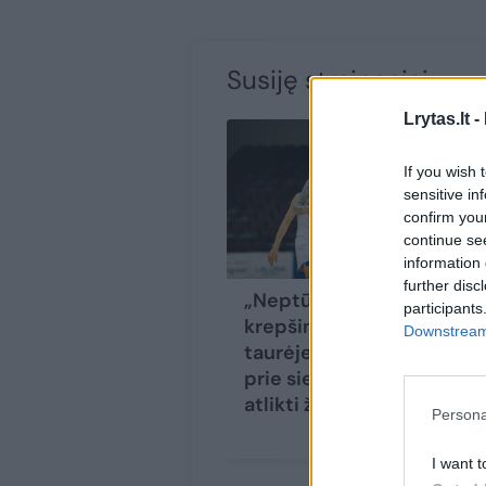
Susiję straipsniai
Lrytas.lt -
If you wish 
sensitive in
confirm you
continue se
information 
further disc
„Neptūno“
participants
krepšininkės Europos
Downstream 
taurėje priremtos
prie sienos – turės
atlikti žygdarbį
Persona
I want t