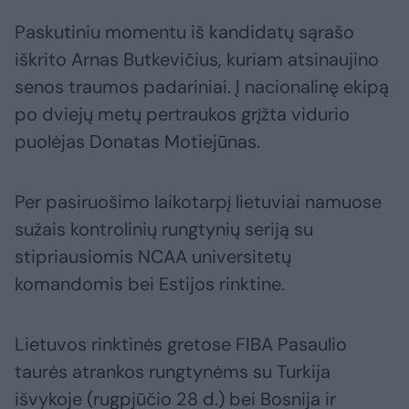
Paskutiniu momentu iš kandidatų sąrašo
iškrito Arnas Butkevičius, kuriam atsinaujino
senos traumos padariniai. Į nacionalinę ekipą
po dviejų metų pertraukos grįžta vidurio
puolėjas Donatas Motiejūnas.
Per pasiruošimo laikotarpį lietuviai namuose
sužais kontrolinių rungtynių seriją su
stipriausiomis NCAA universitetų
komandomis bei Estijos rinktine.
Lietuvos rinktinės gretose FIBA Pasaulio
taurės atrankos rungtynėms su Turkija
išvykoje (rugpjūčio 28 d.) bei Bosnija ir