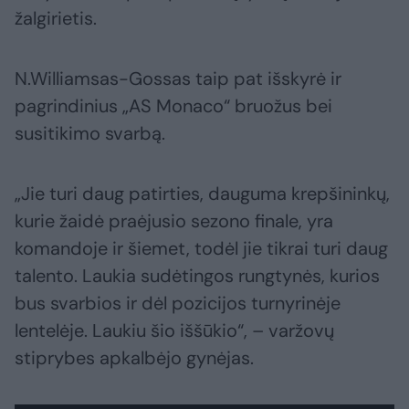
žalgirietis.
N.Williamsas-Gossas taip pat išskyrė ir
pagrindinius „AS Monaco“ bruožus bei
susitikimo svarbą.
„Jie turi daug patirties, dauguma krepšininkų,
kurie žaidė praėjusio sezono finale, yra
komandoje ir šiemet, todėl jie tikrai turi daug
talento. Laukia sudėtingos rungtynės, kurios
bus svarbios ir dėl pozicijos turnyrinėje
lentelėje. Laukiu šio iššūkio“, – varžovų
stiprybes apkalbėjo gynėjas.