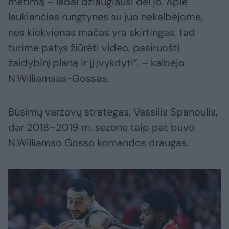
metimą – labai džiaugiausi dėl jo. Apie
laukiančias rungtynes su juo nekalbėjome,
nes kiekvienas mačas yra skirtingas, tad
turime patys žiūrėti video, pasiruošti
žaidybinį planą ir jį įvykdyti“, – kalbėjo
N.Williamsas-Gossas.
Būsimų varžovų strategas, Vassilis Spanoulis,
dar 2018–2019 m. sezone taip pat buvo
N.Williamso Gosso komandos draugas.