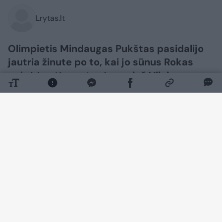
Lrytas.lt
Olimpietis Mindaugas Pukštas pasidalijo
jautria žinute po to, kai jo sūnus Rokas
pelnė įvartį rungtynėse prieš Vilniaus
„Žalgirį“ – M. Pukšto mylimą komandą.