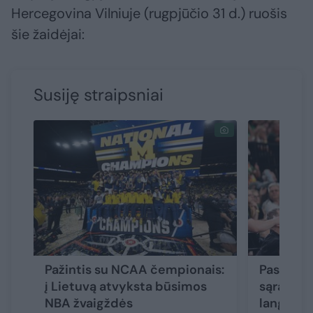
Hercegovina Vilniuje (rugpjūčio 31 d.) ruošis
šie žaidėjai:
Susiję straipsniai
Pažintis su NCAA čempionais:
Paskelbt
į Lietuvą atvyksta būsimos
sąrašas 
NBA žvaigždės
langui
(3