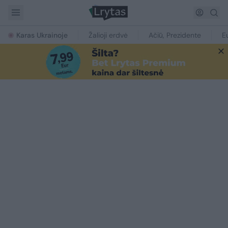
Karas Ukrainoje
Žalioji erdvė
Ačiū, Prezidente
E