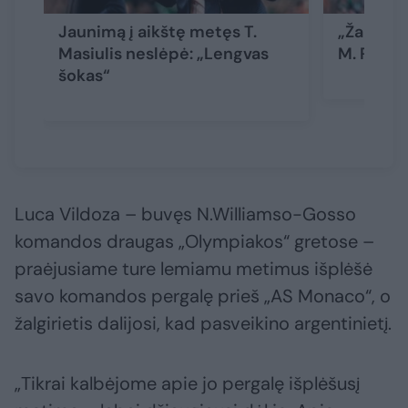
Jaunimą į aikštę metęs T.
„Žalgiri
Masiulis neslėpė: „Lengvas
M. Rubšt
šokas“
Luca Vildoza – buvęs N.Williamso-Gosso
komandos draugas „Olympiakos“ gretose –
praėjusiame ture lemiamu metimus išplėšė
savo komandos pergalę prieš „AS Monaco“, o
žalgirietis dalijosi, kad pasveikino argentinietį.
„Tikrai kalbėjome apie jo pergalę išplėšusį