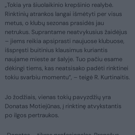
„Tokia yra šiuolaikinio krepšinio realybė.
Rinktinių atrankos langai išmėtyti per visus
metus, o klubų sezonas prasidės jau
netrukus. Suprantame neatvykusius žaidėjus
– jiems reikia apsiprasti naujuose klubuose,
išspręsti buitinius klausimus kuriantis
naujame mieste ar šalyje. Tuo pačiu esame
dėkingi tiems, kas neatsisako padėti rinktinei
tokiu svarbiu momentu“, – teigė R. Kurtinaitis.
Jo žodžiais, vienas tokių pavyzdžių yra
Donatas Motiejūnas, į rinktinę atvykstantis
po ilgos pertraukos.
„Donatas – tikras profesionalas. Pranešus,