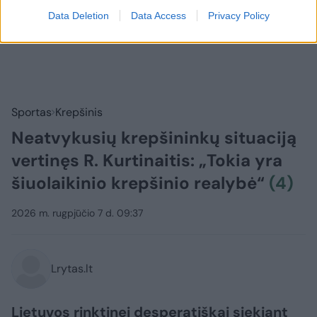
Data Deletion
Data Access
Privacy Policy
Sportas
Krepšinis
Neatvykusių krepšininkų situaciją
vertinęs R. Kurtinaitis: „Tokia yra
šiuolaikinio krepšinio realybė“
(4)
2026 m. rugpjūčio 7 d. 09:37
Lrytas.lt
Lietuvos rinktinei desperatiškai siekiant