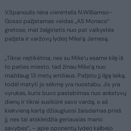
V.Spanoulis nėra vienintelis N.Williamso-
Gosso pažįstamas veidas „AS Monaco“
gretose, mat žalgirietis nuo pat vaikystės
pažįsta ir varžovų lyderį Mike‘ą Jamesą.
„Tikrai neįtikėtina, nes su Mike‘u esame kilę iš
to paties miesto, tad žinau Mike‘ą nuo
maždaug 13 metų amžiaus. Pažįstu jį ilgą laiką,
todėl matyti jo sėkmę yra nuostabu. Jis yra
vyrukas, kuris buvo pastebimas nuo ankstyvų
dienų ir tikrai susikūrė savo vardą, o aš
kiekvieną kartą džiaugiuosi žaisdamas prieš
jį, nes tai atskleidžia geriausias mano
savybes“, – apie oponentų lyderį kalbėjo