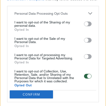
Komentuoti po šiuo straipsniu
third parties.
Personal Data Processing Opt Outs
Komentuoti gali tik Lrytas registruoti vartotojai.
I want to opt-out of the Sharing of my
Prisijunkite prie registruotų vartotojų
personal data.
bendruomenės ir bendraukite komentaruose!
Opted In
I want to opt-out of the Sale of my
Personal Data.
Opted In
Rodyti komentarus
I want to opt-out of processing my
Prisijungti komentatoriams
Personal Data for Targeted Advertising.
Opted In
I want to opt-out of Collection, Use,
Retention, Sale, and/or Sharing of my
Personal Data that Is Unrelated with the
Purposes for which it was collected.
Opted Out
CONFIRM