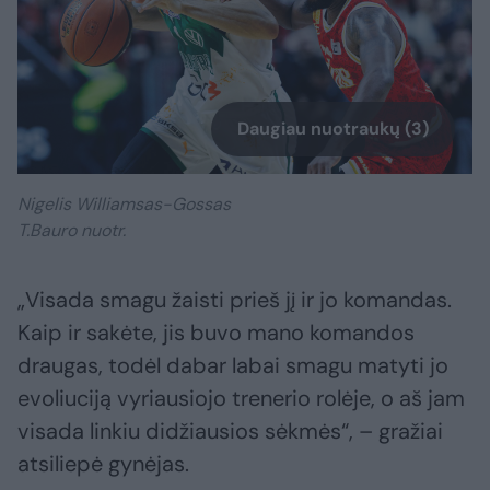
Daugiau nuotraukų (3)
Nigelis Williamsas-Gossas
T.Bauro nuotr.
„Visada smagu žaisti prieš jį ir jo komandas.
Kaip ir sakėte, jis buvo mano komandos
draugas, todėl dabar labai smagu matyti jo
evoliuciją vyriausiojo trenerio rolėje, o aš jam
visada linkiu didžiausios sėkmės“, – gražiai
atsiliepė gynėjas.