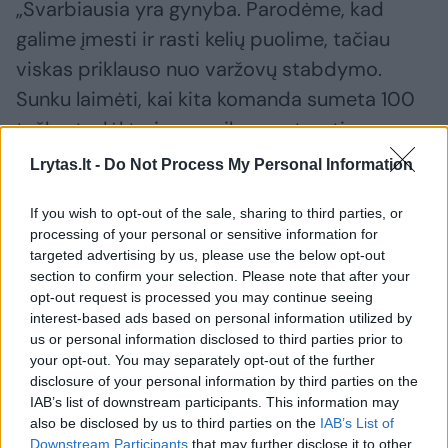
„Svarbiausia yra gynyba. Parodėme, kad
galime įmesti ir rasti kelių puolime, tačiau
viskas priklauso nuo varžovų stabdymo.
Sunku laimėti, kai kita komanda sumeta 100
taškų, todėl turime susikoncentruoti
gynyboje“, – atsakė N.Williamsas-Gossas.
Lrytas.lt -
Do Not Process My Personal Information
If you wish to opt-out of the sale, sharing to third parties, or
Kauno „Žalgirio“ ir Monako „AS Monaco“
processing of your personal or sensitive information for
dvikova „Žalgirio“ arenoje prasidės šį
targeted advertising by us, please use the below opt-out
section to confirm your selection. Please note that after your
antradienį 20 val.
opt-out request is processed you may continue seeing
interest-based ads based on personal information utilized by
us or personal information disclosed to third parties prior to
Vassilis Spanoulis
Nigelis Williamsas-Gossas
Kauno Žalgiris
your opt-out. You may separately opt-out of the further
Rodyti daugiau žymių
disclosure of your personal information by third parties on the
IAB’s list of downstream participants. This information may
also be disclosed by us to third parties on the
IAB’s List of
Downstream Participants
that may further disclose it to other