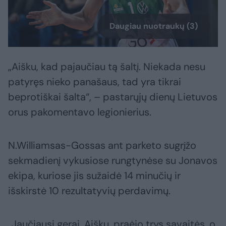
Daugiau nuotraukų (3)
„Aišku, kad pajaučiau tą šaltį. Niekada nesu
patyręs nieko panašaus, tad yra tikrai
beprotiškai šalta“, – pastarųjų dienų Lietuvos
orus pakomentavo legionierius.
N.Williamsas-Gossas ant parketo sugrįžo
sekmadienį vykusiose rungtynėse su Jonavos
ekipa, kuriose jis sužaidė 14 minučių ir
išskirstė 10 rezultatyvių perdavimų.
„Jaučiausi gerai. Aišku, praėjo trys savaitės, o