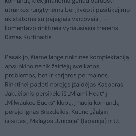
komandą kiek įmanoma geriau paruošti
atrankos rungtynėms bei įkvėpti pasitikėjimo
akistatoms su pajėgiais varžovais“, –
komentavo rinktinės vyriausiasis treneris
Rimas Kurtinaitis.
Pasak jo, šiame lange rinktinės komplektaciją
apsunkino ne tik žaidėjų sveikatos
problemos, bet ir karjeros permainos.
Rinktinei padėti norėjęs įžaidėjas Kasparas
Jakučionis persikėlė iš „Miami Heat“ į
„Milwaukee Bucks“ klubą. Į naują komandą
perėjo Ignas Brazdeikis, Kauno „Žalgirį“
iškeitęs į Malagos „Unicaja“ (Ispanija) ir t.t.