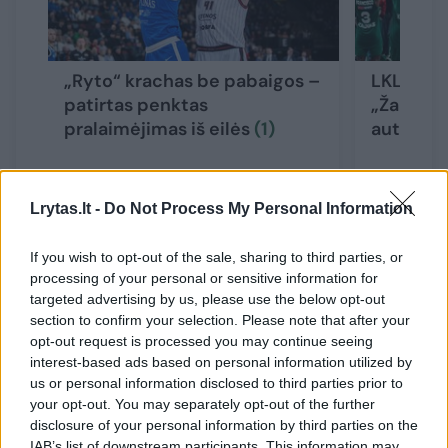
„Ryto“ krachas be pabaigos –
LKL lan
patirtas penktas
„Žalgiris“
pralaimėjimas iš eilės
(1)
autsaide
Lrytas.lt -
Do Not Process My Personal Information
If you wish to opt-out of the sale, sharing to third parties, or
Naujai paskirtas generalinis direktorius
processing of your personal or sensitive information for
targeted advertising by us, please use the below opt-out
Martynas Giga prieš tai daugiau nei 10 metų
section to confirm your selection. Please note that after your
užėmė energetikos įmonės „Elektrum Lietuva“
opt-out request is processed you may continue seeing
interest-based ads based on personal information utilized by
vadovo ir valdybos pirmininko pareigas. Taip
us or personal information disclosed to third parties prior to
pat jis buvo skirtingų įmonių nepriklausomas
your opt-out. You may separately opt-out of the further
disclosure of your personal information by third parties on the
valdybos narys. M. Giga baigęs verslo
IAB’s list of downstream participants. This information may