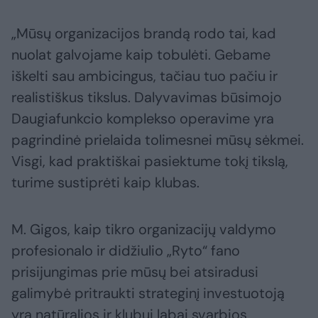
„Mūsų organizacijos brandą rodo tai, kad
nuolat galvojame kaip tobulėti. Gebame
iškelti sau ambicingus, tačiau tuo pačiu ir
realistiškus tikslus. Dalyvavimas būsimojo
Daugiafunkcio komplekso operavime yra
pagrindinė prielaida tolimesnei mūsų sėkmei.
Visgi, kad praktiškai pasiektume tokį tikslą,
turime sustiprėti kaip klubas.
M. Gigos, kaip tikro organizacijų valdymo
profesionalo ir didžiulio „Ryto“ fano
prisijungimas prie mūsų bei atsiradusi
galimybė pritraukti strateginį investuotoją
yra natūralios ir klubui labai svarbios