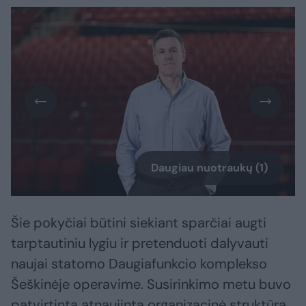
Daugiau nuotraukų (1)
Šie pokyčiai būtini siekiant sparčiai augti
tarptautiniu lygiu ir pretenduoti dalyvauti
naujai statomo Daugiafunkcio komplekso
Šeškinėje operavime. Susirinkimo metu buvo
patvirtinta atnaujinta organizacinė struktūra