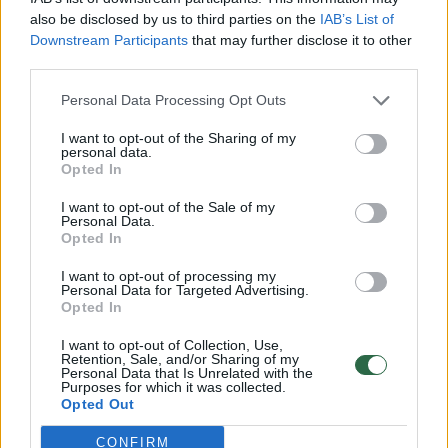
administravimo studijas JAV, vėliau – BMI
also be disclosed by us to third parties on the
IAB’s List of
aukščiausio lygio vadovų studijas.
Downstream Participants
that may further disclose it to other
third parties.
Personal Data Processing Opt Outs
M. Giga daugiausia fokusuosis į strateginius
ilgalaikius tikslus, o dabartinis Vilniaus „Ryto“
I want to opt-out of the Sharing of my
personal data.
vadovas Jaroslav Latušinskij toliau vadovaus
Opted In
organizacijos veiklai.
I want to opt-out of the Sale of my
Personal Data.
Opted In
„Vilniaus „Rytas“ kaip organizacija kryptingai
I want to opt-out of processing my
Personal Data for Targeted Advertising.
auga jau daugelį metų. Rodos, dar neseniai
Opted In
buvo laikai, kai klubas turėjo milžiniškų skolų
I want to opt-out of Collection, Use,
ir kilo daug klausimų dėl jo ateities. Visgi
Retention, Sale, and/or Sharing of my
Personal Data that Is Unrelated with the
žingsnis po žingsnio tvirtėjome ir visiems
Purposes for which it was collected.
Opted Out
įrodėme, kad galime būti stabili, patikima ir,
svarbiausia, laiminti organizacija.
CONFIRM