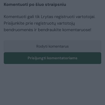
Komentuoti po šiuo straipsniu
Komentuoti gali tik Lrytas registruoti vartotojai.
Prisijunkite prie registruotų vartotojų
bendruomenės ir bendraukite komentaruose!
Rodyti komentarus
Prisijungti komentatoriams