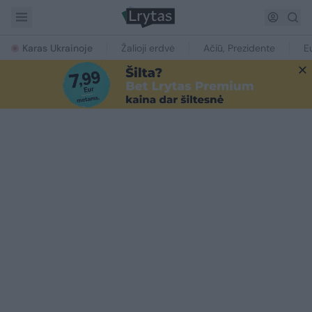
Karas Ukrainoje
Žalioji erdvė
Ačiū, Prezidente
E