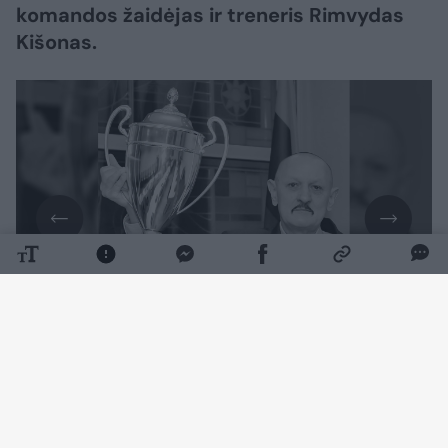
komandos žaidėjas ir treneris Rimvydas
Kišonas.
Daugiau nuotraukų (1)
Futbolo specialistui buvo 63 metai.