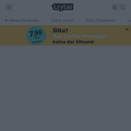
Karas Ukrainoje
Žalioji erdvė
Ačiū, Prezidente
E