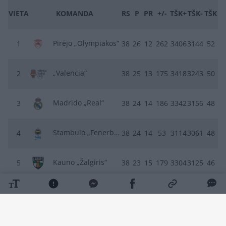
VIETA
KOMANDA
RS
P
PR
+/-
TŠK+
TŠK-
TŠK
Pirėjo „Olympiakos“
1
38
26
12
262
3406
3144
52
„Valencia“
2
38
25
13
175
3418
3243
50
Madrido „Real“
3
38
24
14
186
3342
3156
48
Stambulo „Fenerbahce“
4
38
24
14
53
3114
3061
48
Kauno „Žalgiris“
5
38
23
15
179
3304
3125
46
Hapoel Tel Aviv
6
38
23
15
118
3329
3211
46
Atėnų „Panathinaikos“
7
38
22
16
86
3314
3228
44