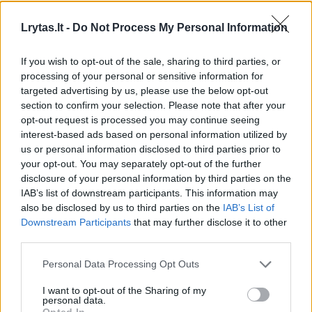
I
II
III
IV
I
II
III
IV
Lrytas.lt -
Do Not Process My Personal Information
20
27
21
17
28
15
14
23
If you wish to opt-out of the sale, sharing to third parties, or
processing of your personal or sensitive information for
„Virtus“ tik mačo pradžioje atsiliko, o po to
targeted advertising by us, please use the below opt-out
section to confirm your selection. Please note that after your
išsiveržė į priekį ir vienu metu pirmavo jau net
opt-out request is processed you may continue seeing
68:54. „barcelona“ mačo pabaigoje paisvijo
interest-based ads based on personal information utilized by
us or personal information disclosed to third parties prior to
italus 78:79.
your opt-out. You may separately opt-out of the further
disclosure of your personal information by third parties on the
IAB’s list of downstream participants. This information may
Bet sėkmingai sužaidę paskutinę minutę
also be disclosed by us to third parties on the
IAB’s List of
„Virtus“ laimėjo.
Downstream Participants
that may further disclose it to other
third parties.
Personal Data Processing Opt Outs
19 taškų pelnęs ir 21 naudingumo balą rinkęs
buvęs žalgirietis Alenas Smailagičius
I want to opt-out of the Sharing of my
personal data.
pagerino sezono rekordus.
Opted In