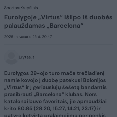
Sportas
Krepšinis
Eurolygoje „Virtus“ išlipo iš duobės
palauždamas „Barcelona“
2026 m. vasario 25 d. 20:47
Lrytas.lt
Eurolygos 29-ojo turo mače trečiadienį
namie kovojo į duobę patekusi Bolonijos
„Virtus“ ir į geriausiųjų šešetą bandantis
prasibrauti „Barcelona“ klubas. Nors
katalonai buvo favoritais, jie apmaudžiai
krito 80:85 (28:20, 15:27, 14:21, 23:17) ir
patyrė ketvirtą pralaimėjimą per penkis