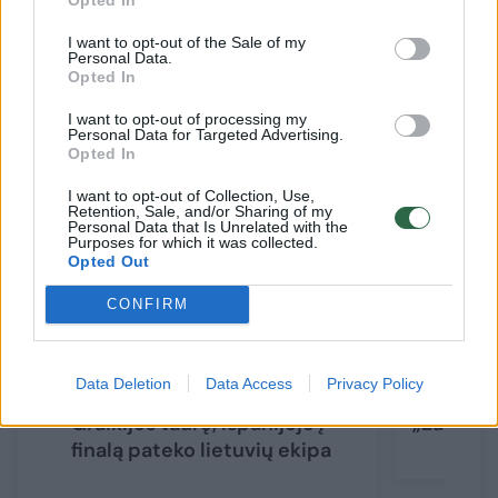
I want to opt-out of the Sale of my
Personal Data.
Opted In
Susiję straipsniai
I want to opt-out of processing my
Personal Data for Targeted Advertising.
Opted In
I want to opt-out of Collection, Use,
Retention, Sale, and/or Sharing of my
Personal Data that Is Unrelated with the
Purposes for which it was collected.
Opted Out
CONFIRM
Hayeso-Daviso vedama
Po pasir
Data Deletion
Data Access
Privacy Policy
„Panathinaikos“ apgynė
Francisc
Graikijos taurę, Ispanijoje į
„Žalgiriu
finalą pateko lietuvių ekipa