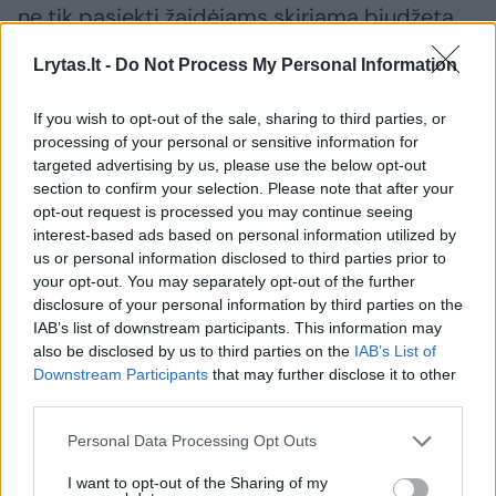
ne tik pasiekti žaidėjams skiriamą biudžetą,
kuris buvo prieš 4-5 metus, bet šiek tiek jį ir
Lrytas.lt -
Do Not Process My Personal Information
viršyti. Visgi tuo metu kaskart nueidavome „į
minusą“ apie 14-15 milijonų eurų. Praėjusį
If you wish to opt-out of the sale, sharing to third parties, or
processing of your personal or sensitive information for
sezoną praradome 4-5 milijonus“, – atskleidė
targeted advertising by us, please use the below opt-out
D. Yanneris.
section to confirm your selection. Please note that after your
opt-out request is processed you may continue seeing
interest-based ads based on personal information utilized by
Tuo pat metu klubo atstovas atskleidė, kad
us or personal information disclosed to third parties prior to
your opt-out. You may separately opt-out of the further
šiemet organizacijos išsikeltas tikslas –
disclosure of your personal information by third parties on the
uždirbti pinigų.
IAB’s list of downstream participants. This information may
also be disclosed by us to third parties on the
IAB’s List of
Downstream Participants
that may further disclose it to other
„Kai baigsis šis sezonas, pirmą kartą klubo
third parties.
istorijoje krepšinio padalinys nepraras pinigų.
Personal Data Processing Opt Outs
Tai yra vienas dalykų, kuriuo didžiuojuosi
I want to opt-out of the Sharing of my
labiausiai“, – atviravo D. Yannieris.