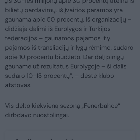
„Iš 30-ies milijonų apie 30 procentų ateina iš
bilietų pardavimų, iš įvairios paramos yra
gaunama apie 50 procentų. Iš organizacijų –
didžiąja dalimi iš Eurolygos ir Turkijos
federacijos – gaunamos pajamos, t.y.
pajamos iš transliacijų ir lygų rėmimo, sudaro
apie 10 procentų biudžeto. Dar dalį pinigų
gauname už rezultatus Eurolygoje – ši dalis
sudaro 10-13 procentų“, – dėstė klubo
atstovas.
Vis dėlto kiekvieną sezoną „Fenerbahce“
dirbdavo nuostolingai.