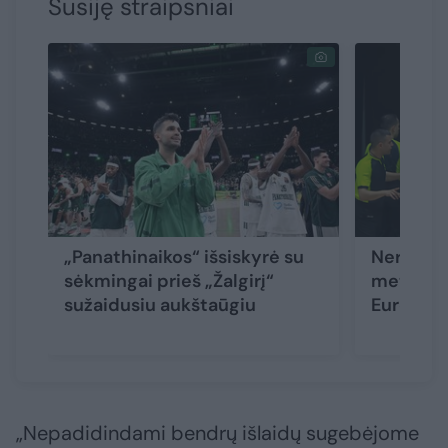
Susiję straipsniai
„Panathinaikos“ išsiskyrė su
Neregėta
sėkmingai prieš „Žalgirį“
metu atš
sužaidusiu aukštaūgiu
Eurolygo
„Nepadidindami bendrų išlaidų sugebėjome