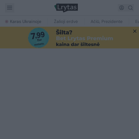
Karas Ukrainoje
Žalioji erdvė
Ačiū, Prezidente
E