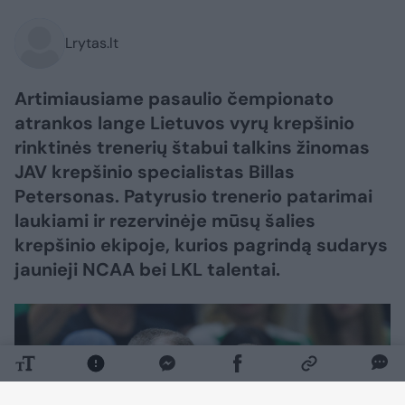
Lrytas.lt
Artimiausiame pasaulio čempionato
atrankos lange Lietuvos vyrų krepšinio
rinktinės trenerių štabui talkins žinomas
JAV krepšinio specialistas Billas
Petersonas. Patyrusio trenerio patarimai
laukiami ir rezervinėje mūsų šalies
krepšinio ekipoje, kurios pagrindą sudarys
jaunieji NCAA bei LKL talentai.