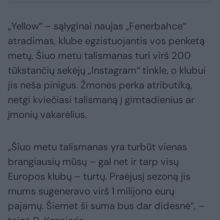
„Yellow“ – sąlyginai naujas „Fenerbahce“
atradimas, klube egzistuojantis vos penketą
metų. Šiuo metu talismanas turi virš 200
tūkstančių sekėjų „Instagram“ tinkle, o klubui
jis neša pinigus. Žmonės perka atributiką,
netgi kviečiasi talismaną į gimtadienius ar
įmonių vakarėlius.
„Šiuo metu talismanas yra turbūt vienas
brangiausių mūsų – gal net ir tarp visų
Europos klubų – turtų. Praėjusį sezoną jis
mums sugeneravo virš 1 milijono eurų
pajamų. Šiemet ši suma bus dar didesnė“, –