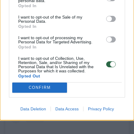
personal data.
Opted In
I want to opt-out of the Sale of my
Vienas iš unikalių būdų, kaip „Fenerbahce“
Personal Data.
Opted In
uždirba pinigus – talismanas „Yellow“.
Žaisminga geltona kanarėlė – klubo fanų itin
I want to opt-out of processing my
Personal Data for Targeted Advertising.
mylimas ir pamėgtas simbolis, rungtynių
Opted In
metu atliekantis įvairiausius dalykus:
I want to opt-out of Collection, Use,
Retention, Sale, and/or Sharing of my
žaidžiantis su vaikais, šokantis per minutės
Personal Data that Is Unrelated with the
Purposes for which it was collected.
pertraukėles, linksminantis žiūrovus ar net
Opted Out
besišaipantis iš priešininkų komandų žaidėjų
CONFIRM
ar teisėjų.
Data Deletion
Data Access
Privacy Policy