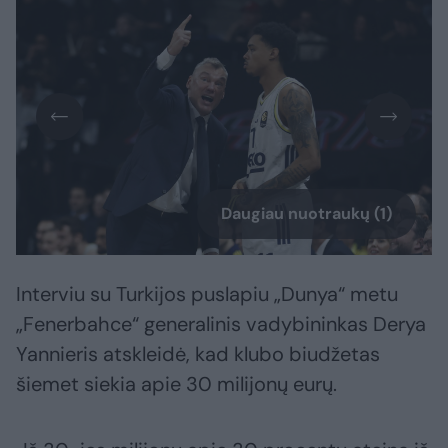
Daugiau nuotraukų (1)
Interviu su Turkijos puslapiu „Dunya“ metu
„Fenerbahce“ generalinis vadybininkas Derya
Yannieris atskleidė, kad klubo biudžetas
šiemet siekia apie 30 milijonų eurų.