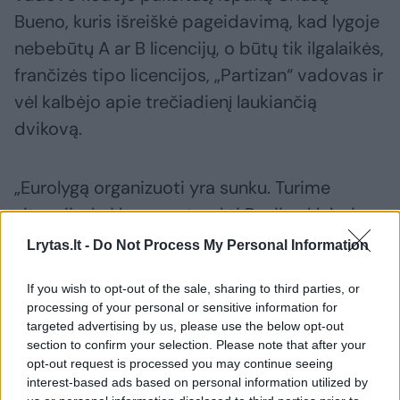
Bueno, kuris išreiškė pageidavimą, kad lygoje
nebebūtų A ar B licencijų, o būtų tik ilgalaikės,
frančizės tipo licencijos, „Partizan“ vadovas ir
vėl kalbėjo apie trečiadienį laukiančią
dvikovą.
„Eurolygą organizuoti yra sunku. Turime
situaciją, kai buvo patraukti Rusijos klubai,
atėjome mes, atėjo „Monaco“. Tada prasidėjo
Lrytas.lt -
Do Not Process My Personal Information
karas, kuris viską sujaukė „Maccabi“, vėliau ir
If you wish to opt-out of the sale, sharing to third parties, or
„Hapoel“, o dabar jau trys klubai negali žaisti
processing of your personal or sensitive information for
namie. Suprantu, kad saugumas yra
targeted advertising by us, please use the below opt-out
svarbiausia, bet žmonės Eurolygoje turi
section to confirm your selection. Please note that after your
opt-out request is processed you may continue seeing
suprasti, kad klubai turi didžiulį kiekį fanų ir
interest-based ads based on personal information utilized by