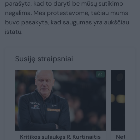
parašyta, kad to daryti be mūsų sutikimo
negalima. Mes protestavome, tačiau mums
buvo pasakyta, kad saugumas yra aukščiau
įstatų.
Susiję straipsniai
Kritikos sulaukęs R. Kurtinaitis
Netikėta