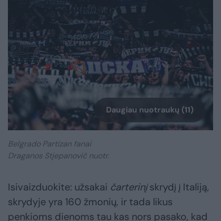
Daugiau nuotraukų (11)
Belgrado Partizan fanai
Draganos Stjepanovič nuotr.
Isivaizduokite: užsakai
čarterinį
skrydį į Italiją,
skrydyje yra 160 žmonių, ir tada likus
penkioms dienoms tau kas nors pasako, kad