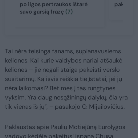
po ilgos pertraukos ištarė
pakeitė 
savo garsią frazę
(7)
Tai nėra teisinga fanams, suplanavusiems
keliones. Kai kurie valdybos nariai atšaukė
keliones – jie negali staiga pakeisti verslo
susitarimų. Ką išvis reiškia tie įstatai, jei jų
nėra laikomasi? Bet mes į tas rungtynes
vyksim. Yra daug nesąžiningų dalykų, čia yra
tik vienas iš jų“, – pasakojo O. Mijailovičius.
Paklaustas apie Paulių Motiejūną Eurolygos
vadovo kėdėje pakeitusį ispaną Chusą