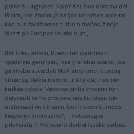
perkėlė rungtynes. Kaip? Kas bus daroma dėl
išlaidų, dėl žmonių? Italijos tarnybos apie tai,
kad bus žaidžiamas futbolo mačas, žinojo
iškart po Europos taurės burtų.
Bet kokiu atveju, Bueno turi patirties ir
ypatingai gerų ryšių, kas yra labai svarbu, bei
galimybę suvaldyti NBA atvykimo į Europą
situaciją. Reikia įvertinti ir šitą dalį, nes ten
kažkas vyksta. Vadovaujantis žmogus turi
dalyvauti tame procese, nes Eurolyga turi
atstovauti ne tik savo, bet ir visos Europos
krepšinio interesams“, – netiesiogiai
priekaištą P. Motiejūno darbui išsakė serbas.