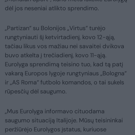
dėl jos neseniai atlikto sprendimo.
„Partizan“ su Bolonijos „Virtus“ turėjo
rungtyniauti šį ketvirtadienį, kovo 12-ąją,
tačiau likus vos mažiau nei savaitei dvikova
buvo atkelta į trečiadienį, kovo 11-ąją.
Eurolyga sprendimą teisino tuo, kad tą patį
vakarą Europos lygoje rungtyniaus „Bologna“
ir „AS Roma“ futbolo komandos, o tai sukels
rūpesčių dėl saugumo.
„Mus Eurolyga informavo cituodama
saugumo situaciją Italijoje. Mūsų teisininkai
peržiūrėjo Eurolygos įstatus, kuriuose