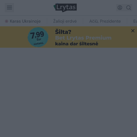
Karas Ukrainoje
Žalioji erdvė
Ačiū, Prezidente
E