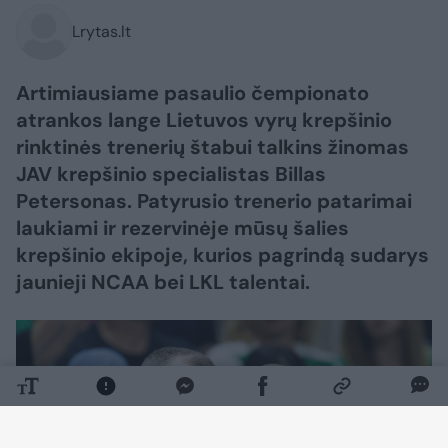
Lrytas.lt
Artimiausiame pasaulio čempionato
atrankos lange Lietuvos vyrų krepšinio
rinktinės trenerių štabui talkins žinomas
JAV krepšinio specialistas Billas
Petersonas. Patyrusio trenerio patarimai
laukiami ir rezervinėje mūsų šalies
krepšinio ekipoje, kurios pagrindą sudarys
jaunieji NCAA bei LKL talentai.