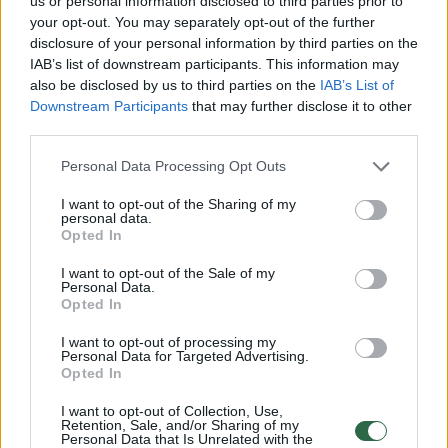
rėmėjų, jie turi galvoti apie klubų struktūrą“, –
us or personal information disclosed to third parties prior to
your opt-out. You may separately opt-out of the further
teigė jis.
disclosure of your personal information by third parties on the
IAB’s list of downstream participants. This information may
also be disclosed by us to third parties on the
IAB’s List of
Downstream Participants
that may further disclose it to other
third parties.
Personal Data Processing Opt Outs
I want to opt-out of the Sharing of my
personal data.
Opted In
I want to opt-out of the Sale of my
Personal Data.
Opted In
Daugiau nuotraukų (11)
I want to opt-out of processing my
Personal Data for Targeted Advertising.
Opted In
Paulius Motiejūnas ir Ostoja Mijailovičius
Vangelio Stolio nuotr.
I want to opt-out of Collection, Use,
Retention, Sale, and/or Sharing of my
Personal Data that Is Unrelated with the