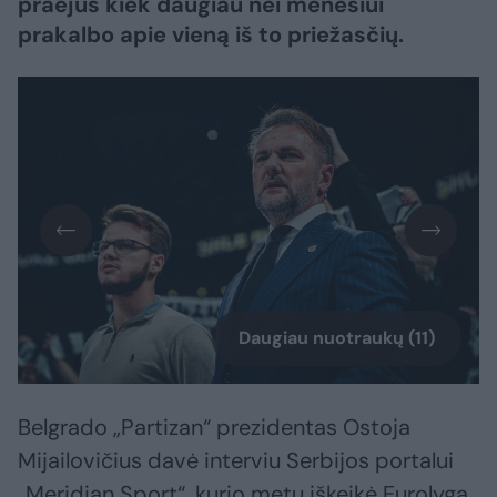
praėjus kiek daugiau nei mėnesiui
prakalbo apie vieną iš to priežasčių.
Daugiau nuotraukų (11)
Belgrado „Partizan“ prezidentas Ostoja
Mijailovičius davė interviu Serbijos portalui
„Meridian Sport“, kurio metu iškeikė Eurolygą