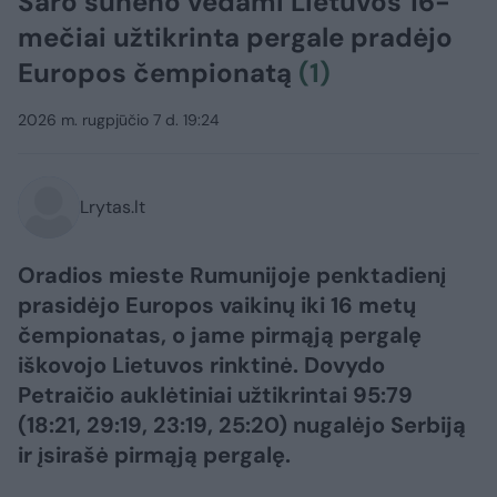
Šaro sūnėno vedami Lietuvos 16-
mečiai užtikrinta pergale pradėjo
Europos čempionatą
(1)
2026 m. rugpjūčio 7 d. 19:24
Lrytas.lt
Oradios mieste Rumunijoje penktadienį
prasidėjo Europos vaikinų iki 16 metų
čempionatas, o jame pirmąją pergalę
iškovojo Lietuvos rinktinė. Dovydo
Petraičio auklėtiniai užtikrintai 95:79
(18:21, 29:19, 23:19, 25:20) nugalėjo Serbiją
ir įsirašė pirmąją pergalę.