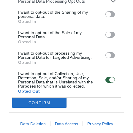
Personal Data Processing Opt Outs
I want to opt-out of the Sharing of my
personal data.
Opted In
I want to opt-out of the Sale of my
Personal Data.
Papildoma viltis kauniečiams:
Apie P. 
Opted In
„Žalgirio“ tvarkaraštis –
Eurolygo
I want to opt-out of processing my
vienas lengviausių Eurolygoje
„Lygai tr
Personal Data for Targeted Advertising.
kaip CS
Opted In
I want to opt-out of Collection, Use,
Retention, Sale, and/or Sharing of my
Personal Data that Is Unrelated with the
Purposes for which it was collected.
Opted Out
Nepaisant to, netyla pranešimai apie V.
CONFIRM
Spanoulio norą pasitraukti iš „Monaco“
ekipos, kuri šiuo metu susiduria su didelėmis
Data Deletion
Data Access
Privacy Policy
finansinėmis problemomis.