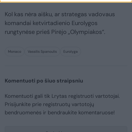
Kol kas nėra aišku, ar strategas vadovaus
komandai ketvirtadienio Eurolygos
rungtynėse prieš Pirėjo „Olympiakos“.
Monaco
Vassilis Spanoulis
Eurolyga
Komentuoti po šiuo straipsniu
Komentuoti gali tik Lrytas registruoti vartotojai.
Prisijunkite prie registruotų vartotojų
bendruomenės ir bendraukite komentaruose!