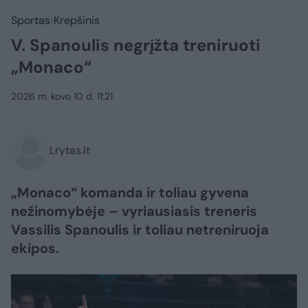
Sportas
Krepšinis
V. Spanoulis negrįžta treniruoti
„Monaco“
2026 m. kovo 10 d. 11:21
Lrytas.lt
„Monaco“ komanda ir toliau gyvena
nežinomybėje – vyriausiasis treneris
Vassilis Spanoulis ir toliau netreniruoja
ekipos.