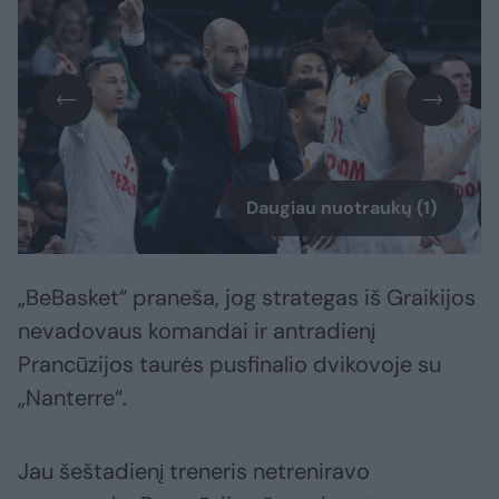
Daugiau nuotraukų (1)
„BeBasket“ praneša, jog strategas iš Graikijos
nevadovaus komandai ir antradienį
Prancūzijos taurės pusfinalio dvikovoje su
„Nanterre“.
Jau šeštadienį treneris netreniravo