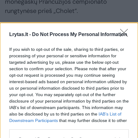
monegaskų Prancūzijos čempionato
rungtynėse prieš „Cholet“.
Įvairūs žurnalistai pranešė, jog V. Spanoulis
Lrytas.lt -
Do Not Process My Personal Information
nori palikti komandą ir ieško būdų kaip
nusitraukti kontraktą, tačiau praėjus parai po
If you wish to opt-out of the sale, sharing to third parties, or
processing of your personal or sensitive information for
rungtynių „Gazzetta“ pranešė, jog oficiali
targeted advertising by us, please use the below opt-out
stratego nebuvimo priežastis – skrandžio
section to confirm your selection. Please note that after your
opt-out request is processed you may continue seeing
problemos.
interest-based ads based on personal information utilized by
us or personal information disclosed to third parties prior to
your opt-out. You may separately opt-out of the further
disclosure of your personal information by third parties on the
Susiję straipsniai
IAB’s list of downstream participants. This information may
also be disclosed by us to third parties on the
IAB’s List of
Downstream Participants
that may further disclose it to other
third parties.