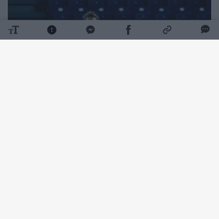
Daugiau nuotraukų (3)
Susitikimą žymiai užtikrinčiau pradėjo serbai
(7:17), tačiau Lietuvos rinktinė po paprašytos
minutės pertraukėlės sugrįžo į kovą ir po
pirmojo kėlinio turėjo tik trijų taškų deficitą
(18:21). Sėkmingos atkarpos pakylėti lietuviai